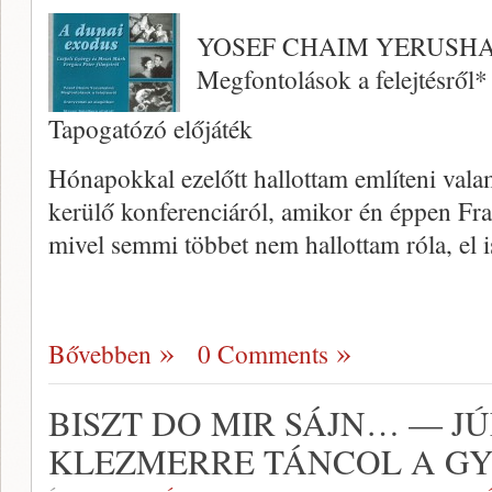
YOSEF CHAIM YERUSH
Megfontolások a felejtésről*
Tapogatózó előjáték
Hónapokkal ezelőtt hallottam említe­ni vala
kerülő konferenciáról, amikor én ép­pen Fr
mivel semmi többet nem hallottam ró­la, el 
Bővebben
0 Comments
BISZT DO MIR SÁJN… — J
KLEZMERRE TÁNCOL A GY