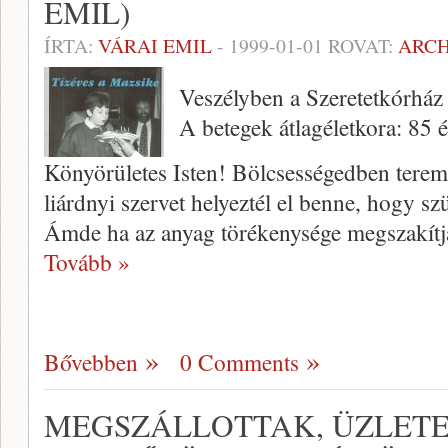
EMIL)
ÍRTA:
VÁRAI EMIL
-
1999-01-01
ROVAT:
ARC
Veszélyben a Szeretetkórház
A betegek átlagéletkora: 85 
Könyörületes Isten! Bölcsességedben teremt
liárdnyi szervet helyeztél el benne, hogy 
Ámde ha az anyag törékenysége meg­szakítja
Tovább »
Bővebben
0 Comments
MEGSZÁLLOTTAK, ÜZLETE