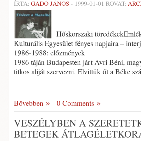
ÍRTA:
GADÓ JÁNOS
-
1999-01-01
ROVAT:
ARC
Hőskorszaki töredékekEmlé
Kulturális Egyesület fényes napjaira – inter
1986-1988: előzmények
1986 táján Budapesten járt Avri Béni, mag
tit­kos aliját szervezni. Elvittük őt a Béke s
Bővebben
0 Comments
VESZÉLYBEN A SZERETET
BETEGEK ÁTLAGÉLETKORA: