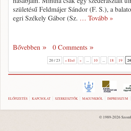
hasábjain. Mintha csak egy széderasztalt ü
születésű Feldmájer Sándor (F. S.), a balato
egri Székely Gábor (Sz.
… Tovább »
Bővebben
0 Comments
2
20 / 23
« Első
«
...
10
...
18
19
ELŐFIZETÉS
KAPCSOLAT
SZERKESZTŐK
MAGUNKRÓL
IMPRESSZUM
© 1989-2026 Szombat