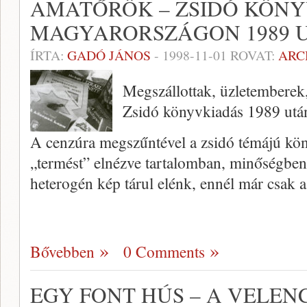
AMATŐRÖK – ZSIDÓ KÖN
MAGYARORSZÁGON 1989 
ÍRTA:
GADÓ JÁNOS
-
1998-11-01
ROVAT:
ARC
Megszállottak, üzletemberek
Zsidó könyvkiadás 1989 utá
A cenzúra megszűntével a zsidó témájú köny
„termést” elnézve tartalomban, minőségben
heterogén kép tárul elénk, ennél már csak 
Bővebben
0 Comments
EGY FONT HÚS – A VELEN