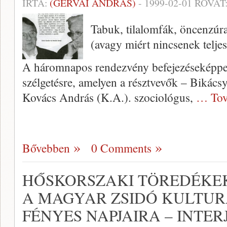
ÍRTA:
(GERVAI ANDRÁS)
-
1999-02-01
ROVAT
Tabuk, tilalomfák, öncenzúra
(avagy miért nincsenek telje
A háromnapos rendezvény befejezé­seképpen
szélgetésre, amelyen a résztvevők – Bikácsy
Kovács András (K.A.). szociológus,
… Tov
Bővebben
0 Comments
HŐSKORSZAKI TÖREDÉKEK
A MAGYAR ZSIDÓ KULTUR
FÉNYES NAPJAIRA – INTE