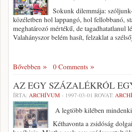
Sokunk dilemmája: szóljunk
közéletben hol lappangó, hol fellobbanó, st
meghatározó mértékű, de tagadhatatlanul lé
Valahányszor belém hasít, felzaklat a széls
Bővebben
0 Comments
AZ EGY SZÁZALÉKRÓL EG
ÍRTA:
ARCHÍVUM
-
1997-03-01
ROVAT:
ARCH
A legtöbb kilében mindenki 
Kéthavonta a zsidóság dolga