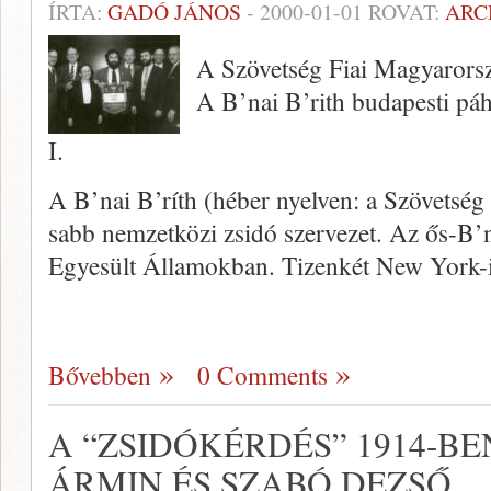
ÍRTA:
GADÓ JÁNOS
-
2000-01-01
ROVAT:
ARC
A Szövetség Fiai Magyarors
A B’nai B’rith budapesti páh
I.
A B’nai B’ríth (héber nyelven: a Szö­vetség
sabb nemzetközi zsidó szervezet. Az ős-B’n
Egyesült Államokban. Tizenkét New York-
Bővebben
0 Comments
A “ZSIDÓKÉRDÉS” 1914-BE
ÁRMIN ÉS SZABÓ DEZSŐ