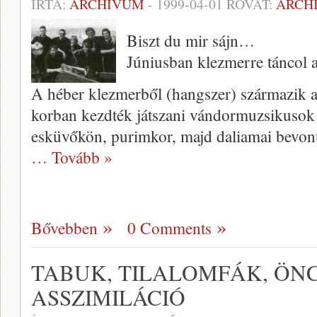
ÍRTA:
ARCHÍVUM
-
1999-04-01
ROVAT:
ARCH
Biszt du mir sájn…
Júniusban klezmerre táncol a
A héber klezmerből (hangszer) származik a
korban kezdték játszani vándormuzsikusok a
esküvőkön, purimkor, majd daliamai bevonu
… Tovább »
Bővebben
0 Comments
TABUK, TILALOMFÁK, ÖN
ASSZIMILÁCIÓ