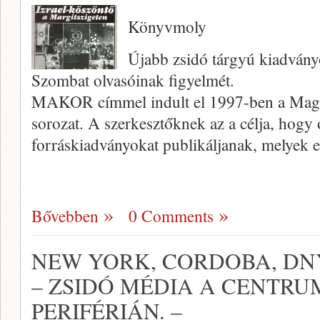
Könyvmoly
Újabb zsidó tárgyú kiadványo
Szombat olvasóinak figyelmét.
MAKOR címmel indult el 1997-ben a Magya
sorozat. A szerkesztőknek az a célja, hogy
forráskiadványokat publikáljanak, melyek 
Bővebben
0 Comments
NEW YORK, CORDOBA, D
– ZSIDÓ MÉDIA A CENTRU
PERIFÉRIÁN. –