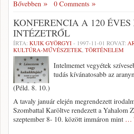
Bővebben
0 Comments
KONFERENCIA A 120 ÉVES
INTÉZETRŐL
ÍRTA:
KUIK GYÖRGYI
-
1997-11-01
ROVAT:
A
KULTÚRA-MŰVÉSZETEK
,
TÖRTÉNELEM
Intelmemet vegyétek szíveseb
tudás kí­vánatosabb az aranyn
(Péld. 8. 10.)
A tavaly január elején megren­dezett iroda
Szombattal Karöltve rendezett a Yahalom 
szeptember 8- 10. között immáron mint
… 