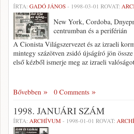
ÍRTA:
GADÓ JÁNOS
-
1998-03-01
ROVAT:
ARC
New York, Cordoba, Dnyepr
centrumban és a periférián
A Cionista Világszervezet és az izra­eli ko
mintegy százötven zsidó újságíró jön össze
első kézből ismerje meg az iz­raeli valóságo
Bővebben
0 Comments
1998. JANUÁRI SZÁM
ÍRTA:
ARCHÍVUM
-
1998-01-01
ROVAT:
ARCH