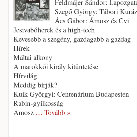
Feldmájer Sándor: Lapozgatá
Szegő György: Tábori Kurá
Ács Gábor: Ámosz és Cvi
Jesivabóherek és a high-tech
Kevesebb a szegény, gazdagabb a gazdag
Hírek
Máltai alkony
A marokkói király kitüntetése
Hírvilág
Meddig bírják?
Kuik Györgyi: Centenárium Budapesten
Rabin-gyilkosság
Amosz
… Tovább »