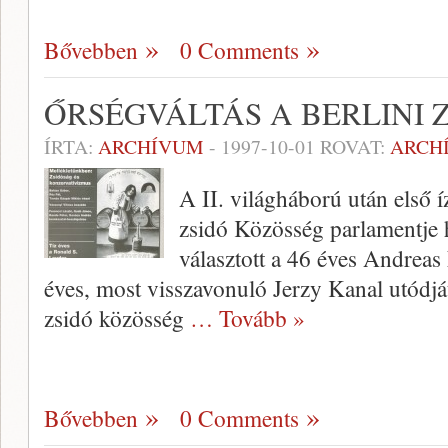
Bővebben
0 Comments
ŐRSÉGVÁLTÁS A BERLINI 
ÍRTA:
ARCHÍVUM
-
1997-10-01
ROVAT:
ARCH
A II. világháború után első íz
zsidó Közösség parlament­je h
választott a 46 éves Andrea
éves, most visszavonuló Jerzy Kanal utódj
zsidó közös­ség
… Tovább »
Bővebben
0 Comments