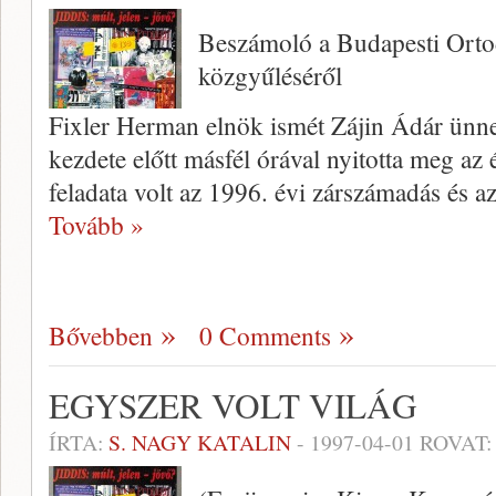
Beszámoló a Budapesti Orto
közgyűléséről
Fixler Herman elnök ismét Zájin Ádár ünne
kezdete előtt más­fél órával nyitotta meg a
feladata volt az 1996. évi zárszámadás és a
Tovább »
Bővebben
0 Comments
EGYSZER VOLT VILÁG
ÍRTA:
S. NAGY KATALIN
-
1997-04-01
ROVAT