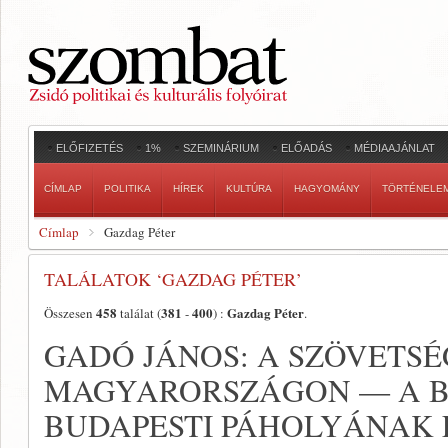
ELŐFIZETÉS
1%
SZEMINÁRIUM
ELŐADÁS
MÉDIAAJÁNLAT
CÍMLAP
POLITIKA
HÍREK
KULTÚRA
HAGYOMÁNY
TÖRTÉNELE
Címlap
Gazdag Péter
TALÁLATOK ‘GAZDAG PÉTER’
458
381
400
Gazdag Péter
Összesen
találat (
-
) :
.
GADÓ JÁNOS: A SZÖVETSÉG
MAGYARORSZÁGON — A B’
BUDAPESTI PÁHOLYÁNAK 