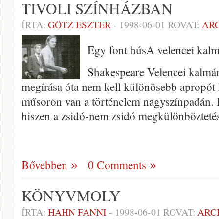
TIVOLI SZÍNHÁZBAN
ÍRTA:
GÖTZ ESZTER
-
1998-06-01
ROVAT:
AR
Egy font húsA velencei kalm
Shakespeare Velencei kalmárj
megírása óta nem kell különösebb apropót k
műsoron van a történelem nagyszínpadán. Há
hiszen a zsidó-nem zsidó megkülönbözteté
Bővebben
0 Comments
KÖNYVMOLY
ÍRTA:
HAHN FANNI
-
1998-06-01
ROVAT:
ARC