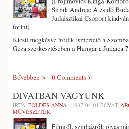
(Frojimovics Kinga-Komoróc
Strbik Andrea: A zsi­dó Bu
Judaisztikai Csoport kiadván
forint)
Kicsit megkésve íródik ismertető a Szomb
Géza szerkesztésében a Hungária Judaica 
Bővebben
0 Comments
DIVATBAN VAGYUNK
ÍRTA:
FÖLDES ANNA
-
1997-04-01
ROVAT:
AR
MŰVÉSZETEK
Filmről, színházról, olvasmá