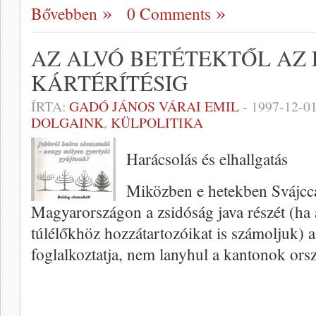
Bővebben
0 Comments
AZ ALVÓ BETÉTEKTŐL AZ
KÁRTÉRÍTÉSIG
ÍRTA:
GADÓ JÁNOS VÁRAI EMIL
-
1997-12-0
DOLGAINK
,
KÜLPOLITIKA
Harácsolás és elhallgatás
Miközben e hetekben Svájcca
Magyarországon a zsidóság java ré­szét (ha a
túlélőkhöz hozzátartozóikat is számoljuk) az
foglalkoztatja, nem lanyhul a kantonok ors