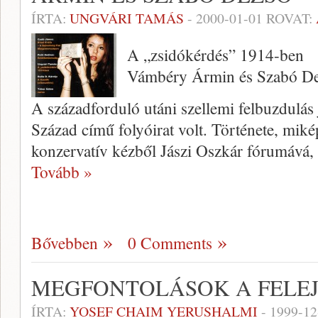
ÍRTA:
UNGVÁRI TAMÁS
-
2000-01-01
ROVAT:
A „zsidókérdés” 1914-ben
Vámbéry Ármin és Szabó D
A századforduló utáni szellemi felbuz­dulá
Század című folyóirat volt. Története, miké
konzervatív kézből Jászi Oszkár fórumává,
Tovább »
Bővebben
0 Comments
MEGFONTOLÁSOK A FELE
ÍRTA:
YOSEF CHAIM YERUSHALMI
-
1999-12