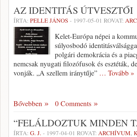
AZ IDENTITÁS ÚTVESZTŐI
ÍRTA:
PELLE JÁNOS
-
1997-05-01
ROVAT:
AR
Kelet-Európa népei a kommu
súlyosbodó identitásválság­
polgári demokrácia és a pia
nemcsak nyugati filozó­fusok és esztéták, de
vonják. „A szellem iránytűje”
… Tovább »
Bővebben
0 Comments
“FELÁLDOZTUK MINDEN 
ÍRTA:
G. J.
-
1997-04-01
ROVAT:
ARCHÍVUM
,