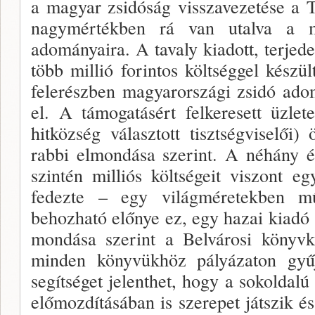
a magyar zsidóság visszavezetése a 
nagymértékben rá van utalva a m
adománya­ira. A tavaly kiadott, terjede
több millió forintos költséggel kész
felerészben magyarországi zsi­dó ado
el. A támogatásért felkeresett üzle
hitközség válasz­tott tisztségviselő
rabbi elmondása szerint. A néhány é
szintén milliós költségeit viszont e
fedezte – egy világméretekben 
behozható előnye ez, egy ha­zai kiad
mondása szerint a Belvárosi könyvki
minden könyvükhöz pályázaton gyű
segítséget jelenthet, hogy a sokoldalú
előmozdításában is szerepet játszik é