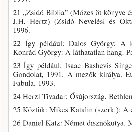
21 „Zsidó Biblia” (Mózes öt könyve és 
J.H. Hertz) (Zsidó Nevelési és Okta
1996.
22 Így például: Dalos György: A k
Konrád György: A láthatatlan hang. Pa
23 Így például: Isaac Bashevis Sing
Gondolat, 1991. A mezők királya. Eu
Fabula, 1993.
24 Herzl Tivadar: Ősújország. Bethle
25 Köztük: Mikes Katalin (szerk.): A 
26 Daniel Katz: Német disznókutya. M