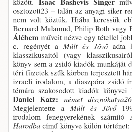
Isaac Bashevis Singer
között.
műv
osztozott23 – talán az anyagi siker r
nem volt köztük. Hiába keressük eb
Bernard Malamud, Philip Roth vagy El
Álé­hem
műveit nézve egy tétellel job
c. regényét a
Múlt és Jövő
adta k
klasszikusaitól (vagy klassziku­sai
könyv sem a zsidó kiadók munkáját di
téri füzetek szűk kör­ben terjesztett 
izraeli irodalom, a diaszpóra zsidó í
té­mára szakosodott kiadók könyvei k
Daniel Katz:
német disznókutya
26
Megjelentette a
Múlt és Jövő
19
irodalom fenegyerekének számító
Harodba
című könyve kü­lön történet: 