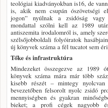
teológi­ai kiadványokban is16, de van
is, akik nem csupán ószövetségi el
jogon” nyúlnak a zsidóság vagy 
mondattal szólni kell az 1989 után
antiszemita irodalomról is, amely sz
szél­sőjobboldali folyóiratok hasábjai
új könyvek száma a fél tucatot sem éri
Tőke és infrastruktúra
Mindezeket összegezve az 1989 ót
könyvek száma mára már több száz
kisebb részét – mintegy nyolc­van
bevezető­ben felsorolt nyolc zsidó p
mennyiségben és gyak­ran minőségbe
bieket; a profi cégek nagyobb és