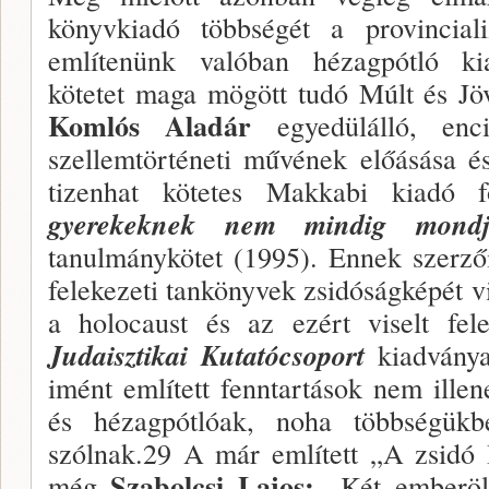
könyvkiadó többségét a provincia
említenünk valóban hézagpót­ló k
kötetet maga mögött tudó Múlt és Jö
Komlós Aladár
egyedülálló, en
szellemtörténeti művének előásása és
tizen­hat kötetes Makkabi kiadó 
gyerekeknek nem mindig mond
tanulmánykötet (1995). Ennek szerzői
felekezeti tankönyvek zsidóságképét vi
a holocaust és az ezért viselt fe
Judaisztikai Kutatócsoport
kiadványa
imént említett fenntar­tások nem ill
és hézagpótlóak, noha többségük
szólnak.29 A már említett „A zsidó 
Szabolcsi Lajos:
még
„Két emberölt