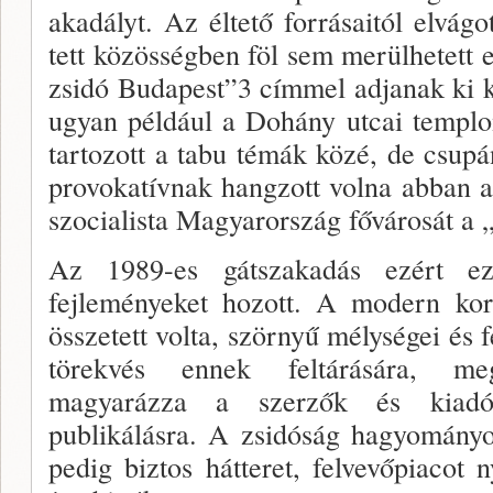
akadályt. Az éltető forrásai­tól elvág
tett közösségben föl sem merülhetett
zsidó Bu­dapest”3 címmel adjanak ki ké
ugyan például a Do­hány utcai templo
tartozott a tabu témák közé, de csup
provokatívnak hangzott volna abban a
szocialista Magyarország fővárosát a „z
Az 1989-es gátszakadás ezért ez
fejleményeket ho­zott. A modern kor
összetett volta, szörnyű mély­ségei és 
törekvés ennek feltárására, megé
magyarázza a szer­zők és kiadó
publikálásra. A zsidóság hagyományo
pedig biztos hátteret, felvevőpiacot n