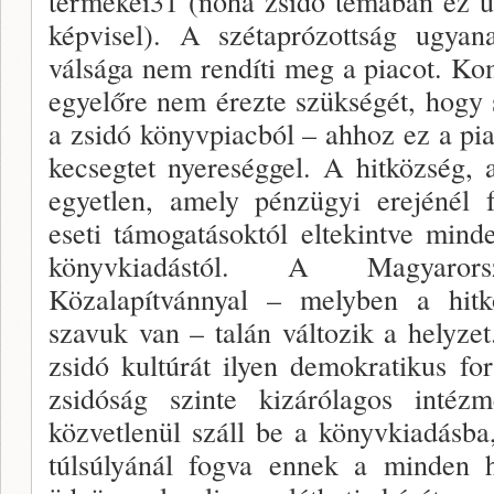
termékei31 (noha zsidó témában ez ut
képvisel). A szétaprózottság ugyan
válsága nem rendíti meg a piacot. Ko
egyelőre nem érezte szükségét, hogy s
a zsidó könyvpiacból – ahhoz ez a pia
ke­csegtet nyereséggel. A hitközség, 
egyetlen, amely pénzügyi erejénél 
eseti támogatásoktól eltekintve mind
könyv­kiadástól. A Magyaror
Közalapítvánnyal – melyben a hit­k
szavuk van – talán változik a helyzet
zsidó kultúrát ilyen de­mokratikus f
zsidóság szinte kizárólagos intéz­
közvetlenül száll be a könyvkiadásba
túlsúlyánál fogva ennek a minden h