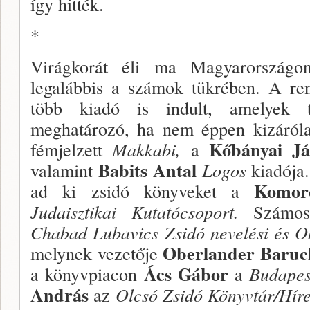
így hitték.
*
Virágkorát éli ma Magyarországo
legalábbis a szá­mok tükrében. A re
több kiadó is indult, amelyek t
meghatáro­zó, ha nem éppen kizáról
Kőbányai J
fémjelzett
Makkabi,
a
Babits Antal
valamint
Logos
kiadója.
Komo
ad ki zsidó könyveket a
Judaisztikai Kutatócsoport.
Szá­mos
Chabad Lubavics Zsidó nevelési és Ok
Oberlander Baru
melynek vezetője
Ács Gábor
a könyvpiacon
a
Budapes
And­rás
az
Olcsó Zsidó Könyvtár/Híre