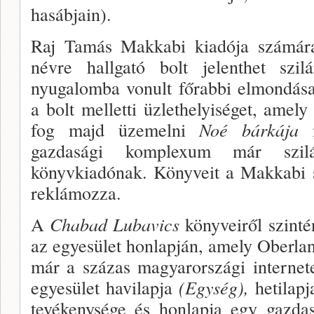
hasábjain).
Raj Tamás Makkabi kiadója számá
névre hallgató bolt jelenthet szil
nyugalomba vonult főrabbi el­mondás
a bolt melletti üzlethelyiséget, amely
fog majd üze­melni
Noé bárkája
n
gazdasági komplexum már szilá
könyvkiadónak. Könyveit a Makkabi sa
reklámozza.
A
Chabad Lubavics
könyveiről szin­t
az egye­sület honlapján, amely Oberlan
már a százas ma­gyarországi internetes
egyesület havilapja
(Egység),
hetilap
te­vékenysége és honlapja egy gazda