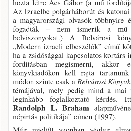
hozta létre Ács Gábor (a mű fordí­tó
Az Izra­elbe polgárháborút és katonai 
a magyarországi olvasók többnyire ér
fogadták – nem ismerik a mű al
belviszonyokat.) A Belvárosi kön
„Modern izraeli elbeszélők” című kö
ha a zsi­dósággal kapcsolatos kortárs
fordításban megis­merni, akkor
könyvkiadókon kell rajta tartanu
módon szinte csak a
Belvárosi Könyvk
témájával, mely pedig mind a mai 
leginkább foglalkoztató kérdés. I
Randolph L. Braham
alapművéne
népirtás politikája” címen (1997).
Még mielőtt azonban végleg elma­