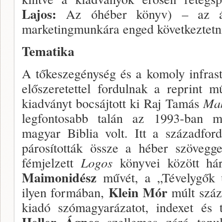
Lajos:
Az óhé­ber könyv) – az át
marketingmunkára enged követ­keztetn
Tematika
A tőkeszegénység és a komoly inf­ras
elősze­retettel fordulnak a reprint 
kiadványt bocsájtott ki Raj Tamás
Mak
legfontosabb talán az 1993-ban me
magyar Biblia volt. Itt a századford
párosították össze a hé­ber szövegg
fémjelzett
Logos
könyvei között hár
Maimonidész
művét, a „Tévelygők ú
Klein Mór
ilyen formában,
múlt száz
kiadó szómagyarázatot, indexet és t
Heller Ágnes
szellemes záró tanu