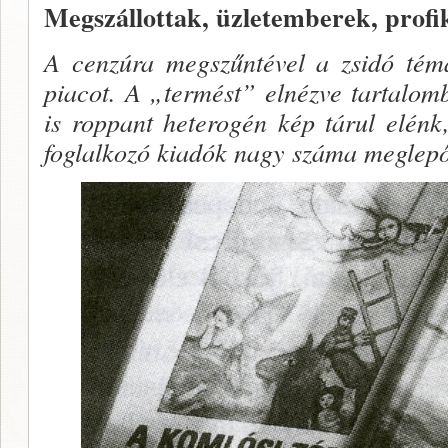
Megszállottak, üzletemberek, prof
A cenzúra megszűntével a zsidó témá
piacot. A „termést” elnézve tartalo
is roppant heterogén kép tárul elén
foglalkozó kiadók nagy száma meglep