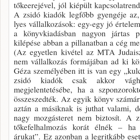
tőkeerejével, jól kiépült kapcsolatren
A zsidó kiadók legfőbb gyengéje az
lyes vállalkozások: egy-egy jó értelem
a könyvki­adásban nagyon jártas pr
kilépése abban a pillanat­ban a cég 
(Az egyetlen kivétel az MTA Judaisz
nem vál­lalkozás formájában ad ki 
Géza személyében itt is van egy „kul
zsidó kiadók csak akkor vág
megjelentetésébe, ha a szponzorok
összeszedték. Az egyik könyv számár
aztán a má­siknak is juthat valami, 
nagy mozgásteret nem biz­tosít. A 
tőkefelhalmozás korát élnék – ha
árukat”. Ez azonban a legritkább eset