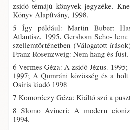
zsidó témájú könyvek jegy­zéke. K
Könyv Alapítvány, 1998.
5 Így például: Martin Buber: Haszi
Atlantisz, 1995. Gershom Scho- lem:
szellemtörté­netben (Válogatott írások)
Franz Rosenzweig: Nem hang és füst. 
6 Vermes Géza: A zsidó Jézus. 1995; 
1997; A Qumráni közösség és a holt t
Osiris ki­adó 1998
7 Komoróczy Géza: Kiáltó szó a puszt
8 Slomo Avineri: A modern cionizm
1994.