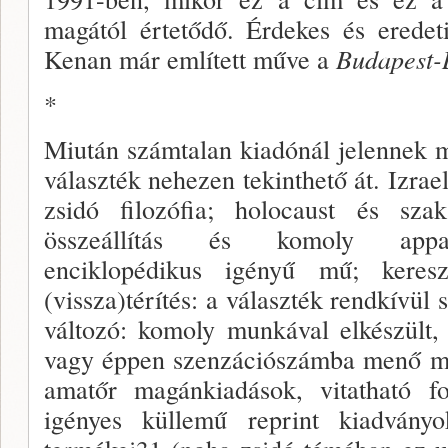
magától értetődő. Érdekes és ere­det
Kenan már említett műve a
Budapest-
*
Miután számtalan kiadónál jelennek 
választék nehezen tekinthető át. Izrae
zsidó filozófia; holo­caust és sza
összeállítás és komoly appará
enciklopédikus igényű mű; keresz
(vissza)térítés: a választék rendkívül
változó: komoly munkával elkészült, 
vagy éppen szenzá­ciószámba menő m
amatőr magánkiadások, vitatható f
igényes küllemű reprint kiadván