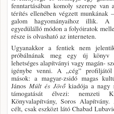
fenntartásában komoly szerepe van 
térítés ellenében végzett munkának 
galom hagyományaihoz illik. A 
egyedülálló módon a folyóiratok mell
része is olvasható az interne­ten.
Ugyanakkor a fentiek nem jelent
próbálnának meg egy új könyv me
lehetséges alapítványi vagy magán- s
igénybe venni. A „cég” profiljátó
mások: a magyar-zsidó magas kultú
János
Múlt és Jövő
kiadója a nagy m
támogatását élvezi: nemzeti K
Könyvalapítvány, Soros Alapítvány
célt, csak esz­közt látó Chabad Luba