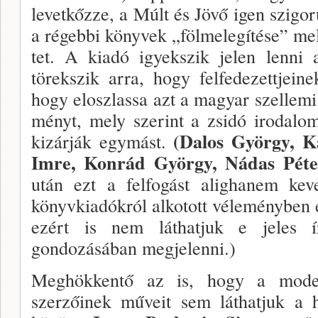
levetkőzze, a Múlt és Jövő igen szigorú
a régebbi könyvek „fölmelegí­tése” mel
tet. A kiadó igyekszik jelen lenni 
törekszik arra, hogy felfedezettjein
hogy eloszlassa azt a magyar szellemi 
ményt, mely szerint a zsidó irodalo
(Dalos György, K
kizárják egy­mást.
Imre, Konrád György, Nádas Pét
után ezt a felfogást aligha­nem ke
könyvkiadókról alkotott véleményben 
ezért is nem láthatjuk e jeles 
gondozásában megjelenni.)
Meghökkentő az is, hogy a moder
szerzőinek műve­it sem láthatjuk a 