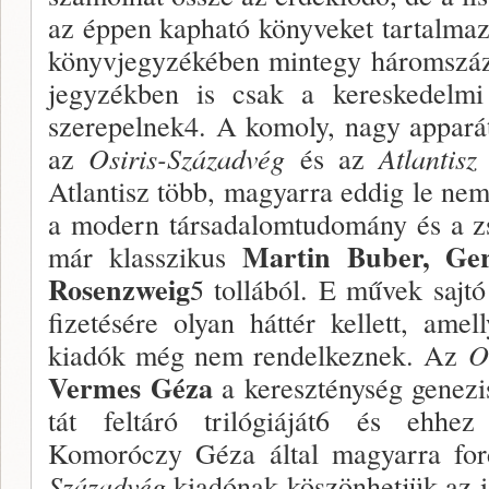
az éppen kapható könyveket tartalma
könyvjegyzékében mintegy háromszáz
jegyzékben is csak a kereske­delmi
szere­pelnek4. A komoly, nagy appará
az
Osiris-Század
vég
és az
Atlantisz
Atlantisz több, magyarra eddig le nem 
a modern társadalomtudomány és a zs
Martin Buber, Ge
már klasszi­kus
Rosenzweig
5
tollából. E mű­vek sajt
fi­zetésére olyan háttér kellett, amel
kiadók még nem rendelkeznek. Az
O
Vermes Géza
a keresztény­ség genez
tát feltáró trilógiáját6 és ehhe
Komoróczy Géza ál­tal magyarra ford
Századvég
kiadónak köszönhet­jük az i