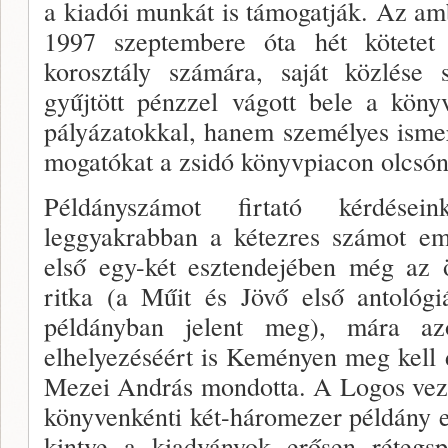
a kiadói munkát is támogatják. Az am
1997 szeptembere óta hét kötetet 
korosztály számára, saját közlése 
gyűjtött pénzzel vágott bele a köny
pályázatokkal, hanem szemé­lyes ismer
mogatókat a zsidó könyvpiacon olcsó­
Példányszámot firtató kérdése
leggyakrabban a kétez­res számot em
első egy-két esztendejében még az ö
ritka (a Műit és Jövő első antológ
példányban jelent meg), mára az
elhelyezéséért is Keményen meg kell 
Mezei András mon­dotta. A Logos veze
könyvenkénti két-háromezer példány eg
kintve a kiadványok erősen rétegspe