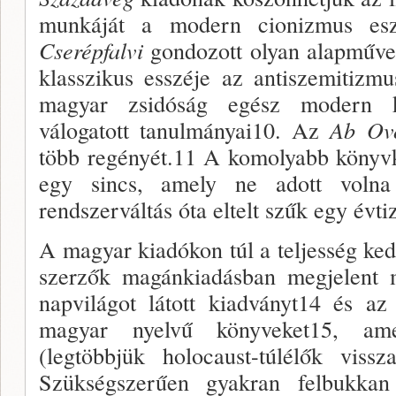
munkáját a modern cionizmus eszm
Cserépfalvi
gon­dozott olyan alapműve
klasszikus esszéje az anti­szemitizm
magyar zsidóság egész modern kor
válogatott tanulmá­nyai10. Az
Ab Ov
több regényét.11 A komo­lyabb könyvk
egy sincs, amely ne adott volna
rendszerváltás óta eltelt szűk egy évt
A magyar kiadókon túl a teljesség ke
szer­zők magánkiadásban megjelent m
napvilágot látott kiadványt14 és az 
magyar nyelvű könyveket15, ame
(legtöbbjük holo­caust-túlélők vissz
Szükségszerűen gyakran fel­bukka