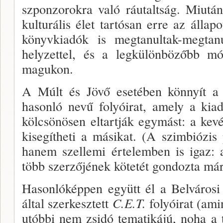
szponzorokra való ráutaltság. Mi­ut
kulturá­lis élet tartósan erre az állap
könyvkiadók is megtanultak-megtan
helyzettel, és a legkülönbözőbb mó
magu­kon.
A Múlt és Jövő esetében könnyít a 
hasonló ne­vű folyóirat, amely a kia
kölcsönösen eltartják egy­mást: a kevé
kisegítheti a másikat. (A szimbiózi
hanem szel­lemi értelemben is igaz:
több szerzőjének kötetét gondozta már
Hasonlóképpen együtt él a Belvárosi
által szer­kesztett
C.E.T.
folyóirat (amin
utóbbi nem zsidó tematikájú, noha a 