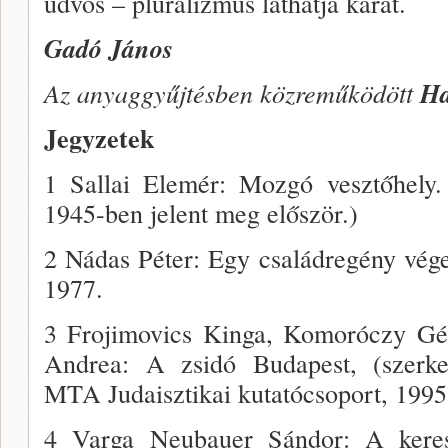
üdvös – pluralizmus láthatja kárát.
Gadó János
Az anyaggyűjtésben közreműködött
H
Jegyzetek
1 Sallai Elemér: Mozgó vesztőhely
1945-ben jelent meg először.)
2 Nádas Péter: Egy családregény vége
1977.
3 Frojimovics Kinga, Komoróczy Géza
Andrea: A zsidó Budapest, (szerk
MTA Judaisztikai kutatócsoport, 1995
4 Varga Neubauer Sándor: A keres