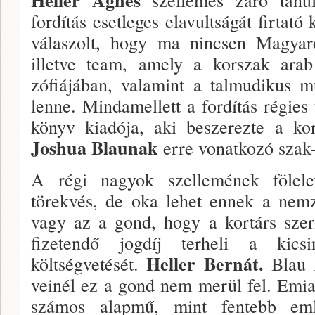
fordítás esetleges elavultságát firtat
vála­szolt, hogy ma nincsen Magyar
illetve team, amely a korszak arab
zófiájában, valamint a talmudikus mű
lenne. Min­damellett a fordítás régies
könyv kiadója, aki be­szerezte a ko
Joshua Blaunak
erre vonatkozó szak
A régi nagyok szellemének fölele
törekvés, de oka lehet ennek a nemze
vagy az a gond, hogy a kortárs szer
fizetendő jogdíj terheli a kics
Heller Bernát.
költségvetését.
Blau 
veinél ez a gond nem merül fel. Emia
számos alap­mű, mint fentebb eml