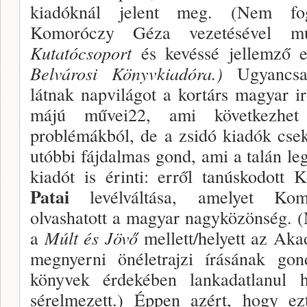
kiadóknál jelent meg. (Nem fog­
Komoróczy Gé­za vezetéséve
Kutatócsoport
és kevéssé jellemző 
Belvárosi Könyvkiadóra.)
Ugyancsak
látnak napvilágot a kortárs magyar i
májú művei22, ami következhet a
problémákból, de a zsidó kiadók csek
utóbbi fájdalmas gond, ami a ta­lán l
ki­adót is érinti: erről tanúskodott
Patai
levélváltá­sa, amelyet K
olvashatott a magyar nagyközönség. (
a
Múlt és Jövő
mellett/helyett az Akad
megnyerni önélet­rajzi írásának go
könyvek érdekében lankadatla­nul 
sérel­mezett.) Éppen azért, hogy ez