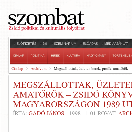
ELŐFIZETÉS
1%
SZEMINÁRIUM
ELŐADÁS
MÉDIAAJÁNLAT
CÍMLAP
POLITIKA
HÍREK
KULTÚRA
HAGYOMÁNY
TÖRTÉNELE
Címlap
Archívum
Megszállottak, üzletemberek, profik, amatőrök
MEGSZÁLLOTTAK, ÜZLETEM
AMATŐRÖK – ZSIDÓ KÖNY
MAGYARORSZÁGON 1989 U
ÍRTA:
GADÓ JÁNOS
-
1998-11-01
ROVAT:
ARC