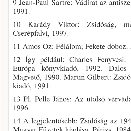
9 Jean-Paul Sartre: Vádirat az antisze
1991.
10 Karády Viktor: Zsidóság, mod
Cserépfalvi, 1997.
11 Amos Oz: Félálom; Fekete doboz. 
12 Így például: Charles Fenyvesi: 
Európa könyvkiadó, 1992. Dalos 
Magvető, 1990. Mar­tin Gilbert: Zsidó
kiadó, 1991.
13 Pl. Pelle János: Az utolsó vérvád
1996.
14 A legjelentősebb: Zsidóság az 19
Magyar Füzetek kiadása, Párizs, 1984