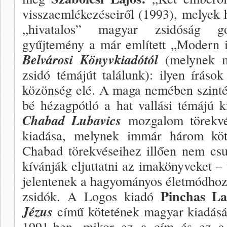
visszaemlékezéseiről (1993), melyek 
„hivata­los” magyar zsidóság go
gyűjtemény a már említett „Modern i
Belvárosi Könyvkiadótól
(melynek m
zsidó témájút találunk): ilyen íráso
közönség elé. A maga nemé­ben szinté
bé hézagpótló a hat vallási témájú 
Chabad Luba
vics
mozgalom törekvés
kiadása, melynek immár három köte
Chabad törekvéseihez illően nem csu
kívánják el­juttatni az imakönyveket –
jelentenek a hagyo­mányos életmódhoz
Pinchas L
zsidók. A Logos kiadó
Jézus
című kötetének magyar kiadásáv
1991-ben, mikor ez a cím és ez a