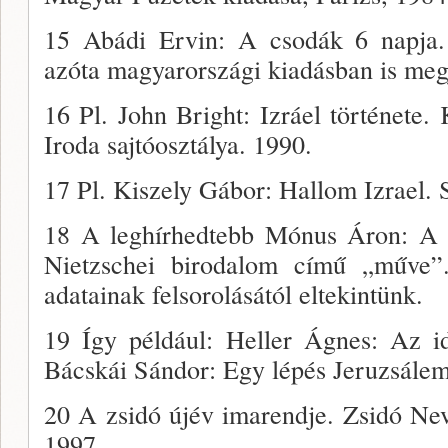
15 Abádi Ervin: A csodák 6 napja.
azóta magyarországi kiadás­ban is meg
16 Pl. John Bright: Izráel története.
Iroda sajtóosztálya. 1990.
17 Pl. Kiszely Gábor: Hallom Izrael. 
18 A leghírhedtebb Mónus Áron: A 
Nietzschei birodalom cí­mű „műve”.
adatai­nak felsorolásától eltekintünk.
19 Így például: Heller Ágnes: Az i
Bácskái Sándor: Egy lépés Jeruzsálem 
20 A zsidó újév imarendje. Zsidó Nev
1997.