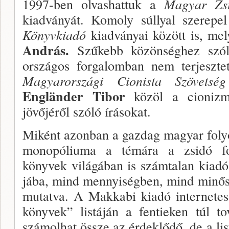
1997-ben ol­vashattuk a
Magyar Zsi
kiadványát. Komoly súllyal szerep
Könyvkiadó
kiadványai között is, mel
András.
Szűkebb közönséghez sz
országos forgalomban nem terjeszte
Magyarországi Cionista Szövetség
Engländer Tibor
közöl a cionizm
jövőjéről szóló írásokat.
Miként azonban a gazdag magyar fo­lyó
monopó­liuma a témára a zsidó fo
könyvek világában is szám­talan kiadó
jába, mind mennyiségben, mind minő­s
mutatva. A Makkabi kiadó internetes
könyvek” listáján a fen­tieken túl t
számolhat össze az érdeklődő, de a lis