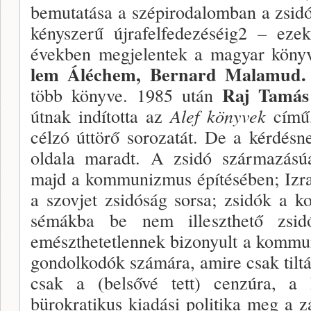
bemuta­tása a szépirodalomban a zsidós
kényszerű újra­felfedezéséig2 – ez
években megjelentek a ma­gyar köny
lem Áléchem, Bernard Malamud.
Raj Tamá
több könyve. 1985 után
útnak indította az
Alef könyvek
című,
célzó úttörő sorozatát. De a kérdés­n
oldala ma­radt. A zsidó származású
majd a kommunizmus építésében; Izrae
a szovjet zsidóság sorsa; zsidók a 
sémákba be nem illeszthető zsidó
emészthetetlennek bizo­nyult a kommun
gondolkodók számára, amire csak tiltá
csak a (belsővé tett) cenzúra, a h
bürokratikus ki­adási politika meg a z