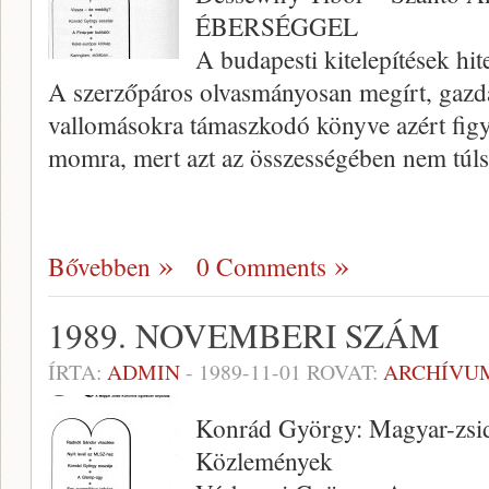
ÉBERSÉGGEL
A budapesti kitelepítések hite
A szerzőpáros olvasmányosan meg­írt, gazda
vallomásokra támaszkodó könyve azért fig
momra, mert azt az összességében nem tú
Bővebben
0 Comments
1989. NOVEMBERI SZÁM
ÍRTA:
ADMIN
-
1989-11-01
ROVAT:
ARCHÍVU
Konrád György: Magyar-zsi
Közlemények