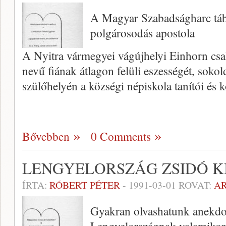
A Magyar Szabadságharc tábo
polgárosodás apostola
A Nyitra vármegyei vágújhelyi Einhorn csa
nevű fiának átlagon felüli eszessé­gét, soko
szülőhelyén a községi népiskola tanítói és 
Bővebben
0 Comments
LENGYELORSZÁG ZSIDÓ K
ÍRTA:
RÓBERT PÉTER
-
1991-03-01
ROVAT:
A
Gyakran olvashatunk anekdot