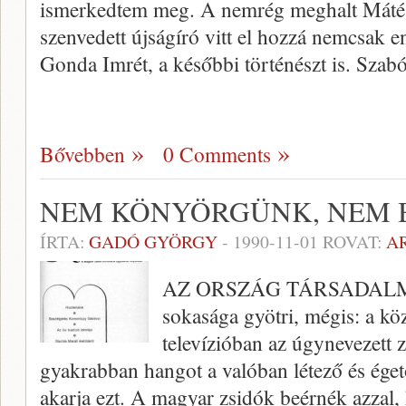
ismerkedtem meg. A nemrég meghalt Máté I
szenvedett újságíró vitt el hozzá nem­csak
Gonda Imrét, a későbbi történészt is. Szab
Bővebben
0 Comments
NEM KÖNYÖRGÜNK, NEM
ÍRTA:
GADÓ GYÖRGY
-
1990-11-01
ROVAT:
A
AZ ORSZÁG TÁRSADALMA sz
sokasága gyötri, mégis: a köz
televízióban az úgynevezett
gyakrabban hangot a valóban létező és éget
akarja ezt. A magyar zsidók be­érnék azzal,