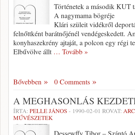
Történetek a második KUT ta
A nagymama bögréje
Klári szüleit vidékről depor
felnőttként barátnőjénél vendégeskedett. Ami
konyhaszekrény aj­taját, a polcon egy régi te
Elbűvölve állt
… Tovább »
Bővebben
0 Comments
A MEGHASONLÁS KEZDET
ÍRTA:
PELLE JÁNOS
-
1990-02-01
ROVAT:
AR
MŰVÉSZETEK
Dessewffy Tibor – Szántó 