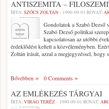
ANTISZEMITA – FILOSZEM
ÍRTA:
SZŐCS ZOLTÁN
-
1990-09-01
ROVAT:
A
Gondolatok a Szabó Dezső v
Szabó Dezső politikai szere
kapcsolatosan az utób­bi évek
érdeklődést keltett a közvélemény­ben. Ezé
Zoltán írását, azzal a megjegyzéssel, hogy 
Bővebben
0 Comments
AZ EMLÉKEZÉS TÁRGYAI
ÍRTA:
VIRÁG TERÉZ
-
1990-09-01
ROVAT:
AR