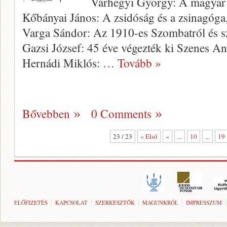
Várhegyi György: A magyar 
Kőbányai János: A zsidóság és a zsinagóga
Varga Sándor: Az 1910-es Szombatról és sz
Gazsi József: 45 éve végezték ki Szenes An
Hernádi Miklós:
… Tovább »
Bővebben
0 Comments
23 / 23
« Első
«
...
10
...
19
ELŐFIZETÉS
KAPCSOLAT
SZERKESZTŐK
MAGUNKRÓL
IMPRESSZUM