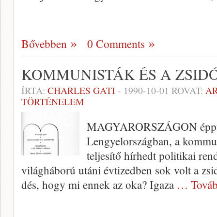
Bővebben
0 Comments
KOMMUNISTÁK ÉS A ZSID
ÍRTA:
CHARLES GATI
-
1990-10-01
ROVAT:
A
TÖRTÉNELEM
MAGYARORSZÁGON éppúgy
Lengyelországban, a kommuni
teljesítő hírhedt politikai re
vi­lágháború utáni évtizedben sok volt a zs
dés, hogy mi ennek az oka? Igaza
… Továb