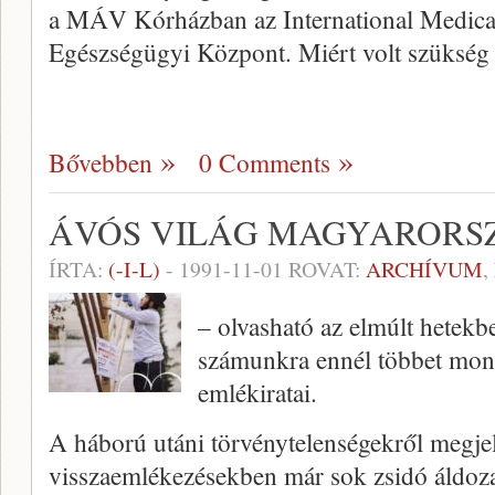
a MÁV Kórházban az International Medical
Egészségügyi Központ. Miért volt szükség 
Bővebben
0 Comments
ÁVÓS VILÁG MAGYARORS
ÍRTA:
(-I-L)
-
1991-11-01
ROVAT:
ARCHÍVUM
,
– olvasható az elmúlt hetekb
számunkra ennél többet mond
emlékiratai.
A háború utáni törvénytelenségekről meg
visszaemlékezésekben már sok zsidó áldoza