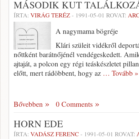
MÁSODIK KUT TALÁLKOZ
ÍRTA:
VIRÁG TERÉZ
-
1991-05-01
ROVAT:
AR
A nagymama bögréje
Klári szüleit vidékről depor­
nőttként barátnőjénél vendégeske­dett. Ami
ajtaját, a polcon egy régi teáskészletet pilla
előtt, mert rádöbbent, hogy az
… Tovább »
Bővebben
0 Comments
HORN EDE
ÍRTA:
VADÁSZ FERENC
-
1991-05-01
ROVAT: