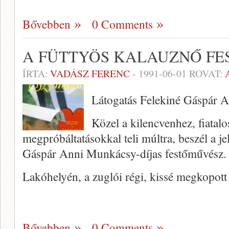
Bővebben
0 Comments
A FÜTTYÖS KALAUZNŐ FE
ÍRTA:
VADÁSZ FERENC
-
1991-06-01
ROVAT:
Látogatás Felekiné Gáspár 
Közel a kilencvenhez, fiatalo
megpróbáltatásokkal teli múltra, beszél a je
Gáspár Anni Munkácsy-díjas festőművész.
Lakóhelyén, a zuglói régi, kissé megkopott
Bővebben
0 Comments