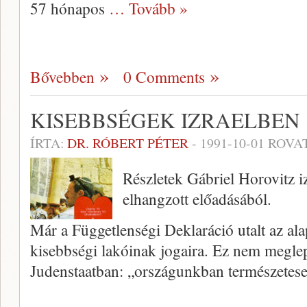
57 hónapos
… Tovább »
Bővebben
0 Comments
KISEBBSÉGEK IZRAELBEN
ÍRTA:
DR. RÓBERT PÉTER
-
1991-10-01
ROVA
Részletek Gábriel Horovitz i
elhangzott előadásából.
Már a Függetlenségi Deklaráció utalt az ala
kisebbségi lakóinak jogaira. Ez nem meglep
Judenstaatban: „országunkban természetesen