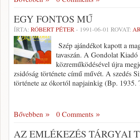
EGY FONTOS MŰ
ÍRTA:
RÓBERT PÉTER
-
1991-06-01
ROVAT:
A
Szép ajándékot kapott a ma
tavaszán. A Gondolat Kiadó
közreműködésével újra megj
zsidóság története című művét. A szedés 
története az ókortól napjainkig (Bp. 1935.
Bővebben
0 Comments
AZ EMLÉKEZÉS TÁRGYAI 