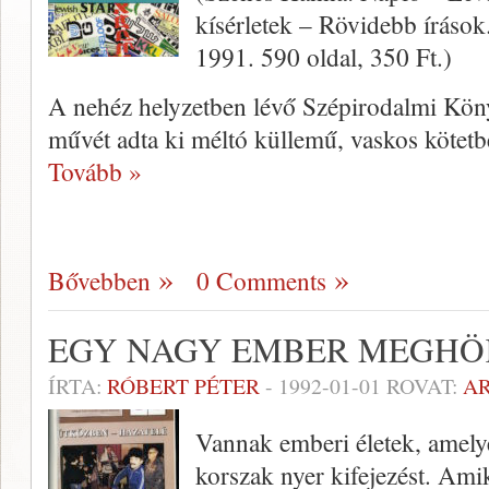
kísérletek – Rövidebb íráso
1991. 590 oldal, 350 Ft.)
A nehéz helyzetben lévő Szépiro­dalmi Kön
művét adta ki méltó küllemű, vaskos kötetb
Tovább »
Bővebben
0 Comments
EGY NAGY EMBER MEGHÖ
ÍRTA:
RÓBERT PÉTER
-
1992-01-01
ROVAT:
A
Vannak emberi életek, amely
korszak nyer kifejezést. A