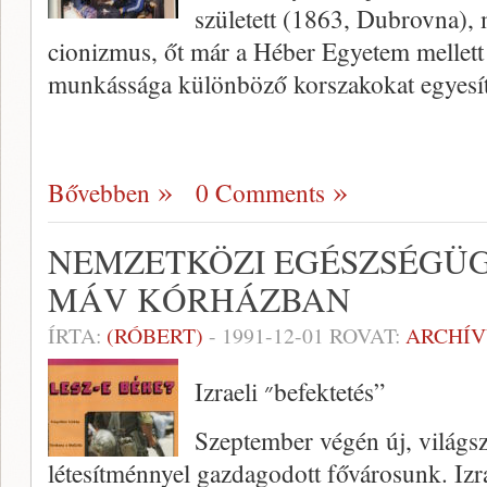
született (1863, Dubrovna), m
cionizmus, őt már a Héber Egyetem mellett t
munkássága különböző korszakokat egyesí
Bővebben
0 Comments
NEMZETKÖZI EGÉSZSÉGÜG
MÁV KÓRHÁZBAN
ÍRTA:
(RÓBERT)
-
1991-12-01
ROVAT:
ARCHÍ
Izraeli ״befektetés”
Szeptember végén új, világs
létesítménnyel gazdagodott fővárosunk. Izra