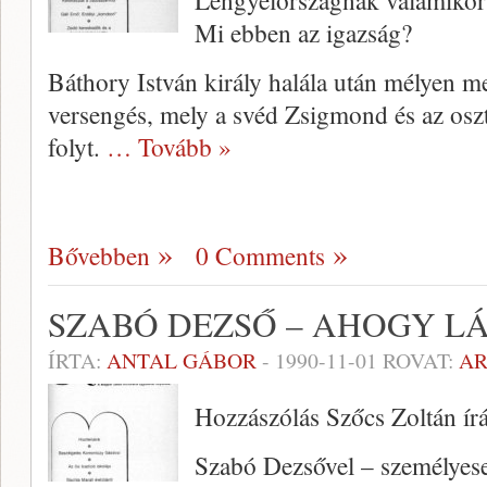
Lengyelországnak valamikor e
Mi ebben az igazság?
Báthory István király halála után mélyen me
versengés, mely a svéd Zsigmond és az osz
folyt.
… Tovább »
Bővebben
0 Comments
SZABÓ DEZSŐ – AHOGY L
ÍRTA:
ANTAL GÁBOR
-
1990-11-01
ROVAT:
A
Hozzászólás Szőcs Zoltán ír
Szabó Dezsővel – személyese