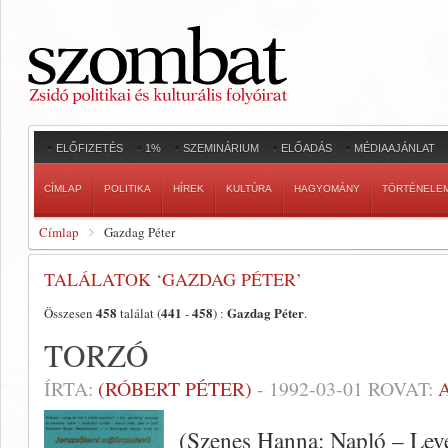
ELŐFIZETÉS
1%
SZEMINÁRIUM
ELŐADÁS
MÉDIAAJÁNLAT
CÍMLAP
POLITIKA
HÍREK
KULTÚRA
HAGYOMÁNY
TÖRTÉNELE
Címlap
Gazdag Péter
TALÁLATOK ‘GAZDAG PÉTER’
458
441
458
Gazdag Péter
Összesen
találat (
-
) :
.
TORZÓ
ÍRTA:
(RÓBERT PÉTER)
-
1992-03-01
ROVAT:
(Szenes Hanna: Napló – Leve