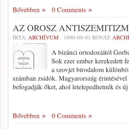
Bővebben
0 Comments
AZ OROSZ ANTISZEMITIZM
ÍRTA:
ARCHÍVUM
-
1990-09-01
ROVAT:
ARCH
A bizánci ortodoxiától Gorb
Sok ezer ember kerekedett f
a szov­jet birodalom különbö
számban zsidók. Magyarország érintésével ve
befogadják őket, ahol letelepedhetnék és új
Bővebben
0 Comments