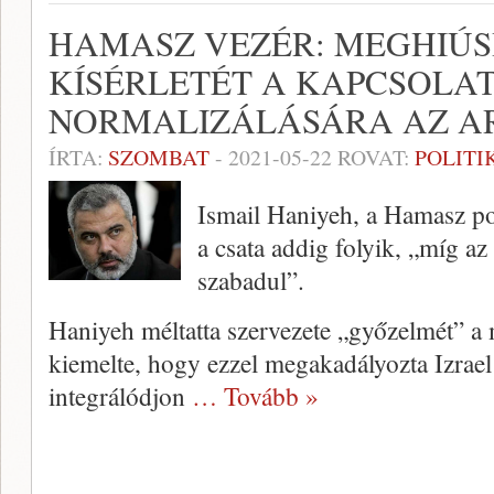
HAMASZ VEZÉR: MEGHIÚS
KÍSÉRLETÉT A KAPCSOLA
NORMALIZÁLÁSÁRA AZ A
ÍRTA:
SZOMBAT
-
2021-05-22
ROVAT:
POLITI
Ismail Haniyeh, a Hamasz poli
a csata addig folyik, „míg a
szabadul”.
Haniyeh méltatta szervezete „győzelmét” a
kiemelte, hogy ezzel megakadályozta Izrael 
integrálódjon
… Tovább »