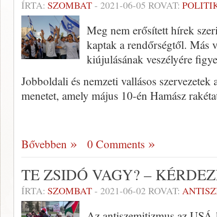
ÍRTA:
SZOMBAT
-
2021-06-05
ROVAT:
POLITI
Meg nem erősített hírek szer
kaptak a rendőrségtől. Más 
kiújulásának veszélyére figy
Jobboldali és nemzeti vallásos szervezetek 
menetet, amely május 10-én Hamász rakéta
Bővebben
0 Comments
TE ZSIDÓ VAGY? – KÉRDE
ÍRTA:
SZOMBAT
-
2021-06-02
ROVAT:
ANTIS
Az antiszemitizmus az USÁ-b