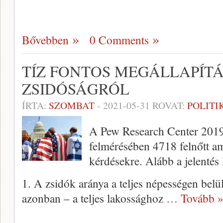
Bővebben
0 Comments
TÍZ FONTOS MEGÁLLAPÍTÁ
ZSIDÓSÁGRÓL
ÍRTA:
SZOMBAT
-
2021-05-31
ROVAT:
POLITI
A Pew Research Center 2019
felmérésében 4718 felnőtt ame
kérdésekre. Alább a jelentés
1. A zsidók aránya a teljes népességen belü
azonban – a teljes lakossághoz
… Tovább 