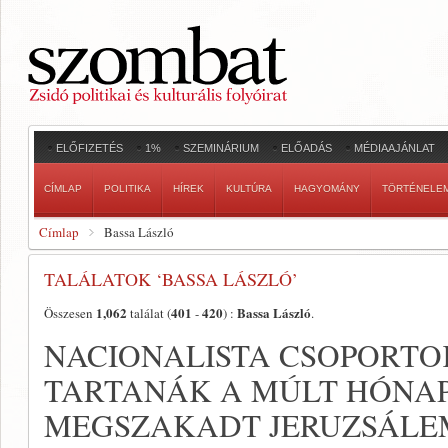
ELŐFIZETÉS
1%
SZEMINÁRIUM
ELŐADÁS
MÉDIAAJÁNLAT
CÍMLAP
POLITIKA
HÍREK
KULTÚRA
HAGYOMÁNY
TÖRTÉNELE
Címlap
Bassa László
TALÁLATOK ‘BASSA LÁSZLÓ’
1,062
401
420
Bassa László
Összesen
találat (
-
) :
.
NACIONALISTA CSOPORT
TARTANÁK A MÚLT HÓNA
MEGSZAKADT JERUZSÁLE