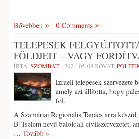
Bővebben
0 Comments
TELEPESEK FELGYÚJTOTT
FÖLDJEIT – VAGY FORDÍTV
ÍRTA:
SZOMBAT
-
2021-05-08
ROVAT:
POLITI
Izraeli telepesek szervezete
amely azt állította, hogy pal
föl.
A Szamáriai Regionális Tanács arra készül, 
B’Tselem nevű baloldali civilszervezetet, 
… Tovább »