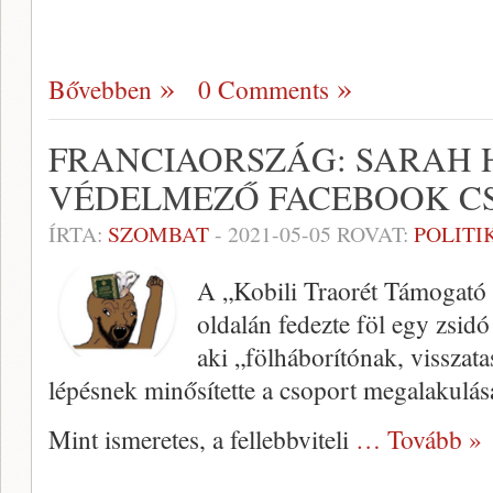
Bővebben
0 Comments
FRANCIAORSZÁG: SARAH 
VÉDELMEZŐ FACEBOOK C
ÍRTA:
SZOMBAT
-
2021-05-05
ROVAT:
POLITI
A „Kobili Traorét Támogató 
oldalán fedezte föl egy zsidó
aki „fölháborítónak, visszata
lépésnek minősítette a csoport megalakulását
Mint ismeretes, a fellebbviteli
… Tovább »