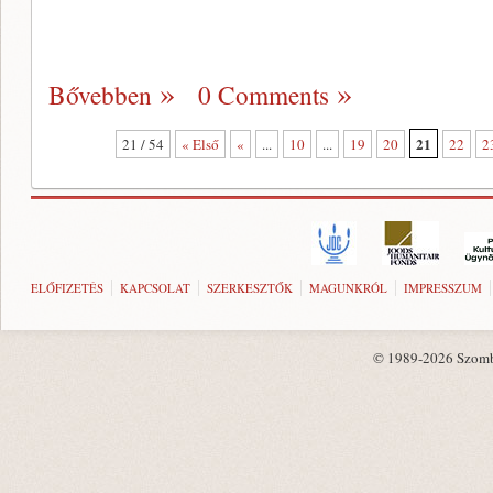
Bővebben
0 Comments
21
21 / 54
« Első
«
...
10
...
19
20
22
2
ELŐFIZETÉS
KAPCSOLAT
SZERKESZTŐK
MAGUNKRÓL
IMPRESSZUM
© 1989-2026 Szombat