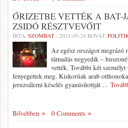
ŐRIZETBE VETTÉK A BAT-
ZSIDÓ RÉSZTVEVŐIT
ÍRTA:
SZOMBAT
-
2021-05-24
ROVAT:
POLITI
Az egész országot megrázó má
támadás negyedik – huszonéve
vették. További két személyt 
fenyegettek meg. Kiskorúak arab otthonokat
jeruzsálemi késelés gyanúsítottját
… Továb
Bővebben
0 Comments