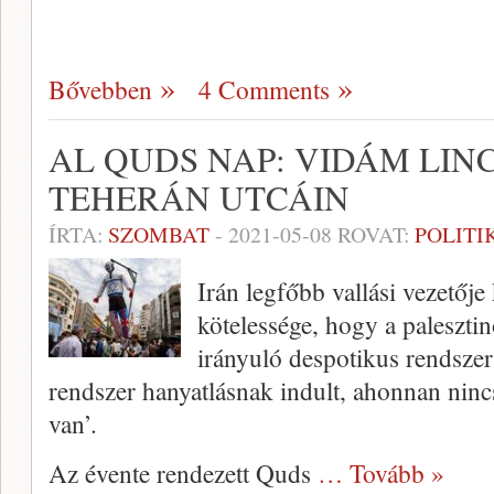
Bővebben
4 Comments
AL QUDS NAP: VIDÁM LI
TEHERÁN UTCÁIN
ÍRTA:
SZOMBAT
-
2021-05-08
ROVAT:
POLITI
Irán legfőbb vallási vezetője
kötelessége, hogy a paleszti
irányuló despotikus rendsze
rendszer hanyatlásnak indult, ahonnan ninc
van’.
Az évente rendezett Quds
… Tovább »