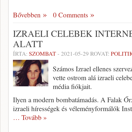
Bővebben
0 Comments
IZRAELI CELEBEK INTERN
ALATT
ÍRTA:
SZOMBAT
-
2021-05-29
ROVAT:
POLITI
Számos Izrael ellenes szerv
vette ostrom alá izraeli cele
média fiókjait.
Ilyen a modern bombatámadás. A Falak Őrz
izraeli hírességek és véleményformálók Inst
… Tovább »