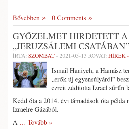
Bővebben
0 Comments
GYŐZELMET HIRDETETT A
„JERUZSÁLEMI CSATÁBAN
ÍRTA:
SZOMBAT
-
2021-05-13
ROVAT:
HÍREK 
Ismail Haniyeh, a Hamász ter
„erők új egyensúlyáról” besz
ezreit zúdította Izrael sűrűn l
Kedd óta a 2014. évi támadások óta példa n
Izraelre Gázából.
A
… Tovább »