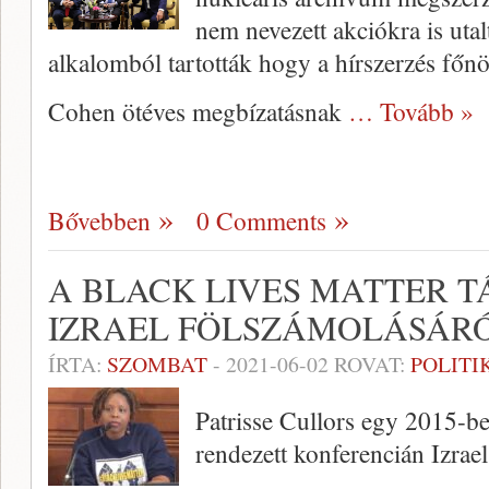
nem nevezett akciókra is uta
alkalomból tartották hogy a hírszerzés főnö
Cohen ötéves megbízatásnak
… Tovább »
Bővebben
0 Comments
A BLACK LIVES MATTER T
IZRAEL FÖLSZÁMOLÁSÁR
ÍRTA:
SZOMBAT
-
2021-06-02
ROVAT:
POLITI
Patrisse Cullors egy 2015-b
rendezett konferencián Izrael