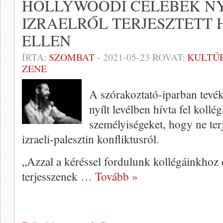
HOLLYWOODI CELEBEK NY
IZRAELRŐL TERJESZTETT 
ELLEN
ÍRTA:
SZOMBAT
-
2021-05-23
ROVAT:
KULTÚ
ZENE
A szórakoztató-iparban tev
nyílt levélben hívta fel kollé
személyiségeket, hogy ne ter
izraeli-palesztin konfliktusról.
„Azzal a kéréssel fordulunk kollégáinkhoz 
terjesszenek
… Tovább »