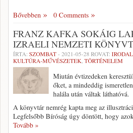
Bővebben
0 Comments
FRANZ KAFKA SOKÁIG LA
IZRAELI NEMZETI KÖNYV
ÍRTA:
SZOMBAT
-
2021-05-28
ROVAT:
IRODA
KULTÚRA-MŰVÉSZETEK
,
TÖRTÉNELEM
Miután évtizedeken keresztü
őket, a mindeddig ismeretlen
halála után váltak láthatóvá.
A könyvtár nemrég kapta meg az illusztráció
Legfelsőbb Bíróság úgy döntött, hogy azo
Tovább »