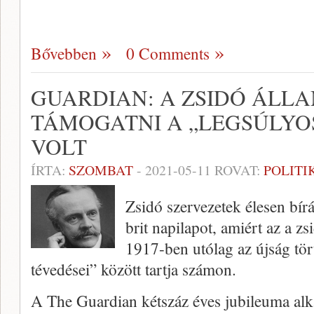
Bővebben
0 Comments
GUARDIAN: A ZSIDÓ ÁLL
TÁMOGATNI A „LEGSÚLYO
VOLT
ÍRTA:
SZOMBAT
-
2021-05-11
ROVAT:
POLITI
Zsidó szervezetek élesen bír
brit napilapot, amiért az a z
1917-ben utólag az újság tö
tévedései” között tartja számon.
A The Guardian kétszáz éves jubileuma al