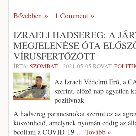
Bővebben
1 Comment
IZRAELI HADSEREG: A JÁ
MEGJELENÉSE ÓTA ELŐSZÖ
VÍRUSFERTŐZÖTT
ÍRTA:
SZOMBAT
-
2021-05-05
ROVAT:
POLITI
Az Izraeli Védelmi Erő, a C
szerint, előző nap egyetlen k
pozitívnak.
A hadsereg parancsnokai szerint ez az agre
köszönhető, amelynek nyomán eddig az állo
beoltani a COVID-19
… Tovább »