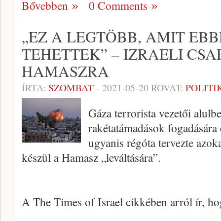
Bővebben
0 Comments
„EZ A LEGTÖBB, AMIT EB
TEHETTEK” – IZRAELI CSA
HAMASZRA
ÍRTA:
SZOMBAT
-
2021-05-20
ROVAT:
POLITI
Gáza terrorista vezetői alulbe
rakétatámadások fogadására 
ugyanis régóta tervezte azo
készül a Hamasz „leváltására”.
A The Times of Israel cikkében arról ír, h