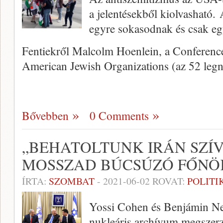
a jelentésekből kiolvasható.
egyre sokasodnak és csak egy
Fentiekről Malcolm Hoenlein, a Conference
American Jewish Organizations (az 52 le
Bővebben
0 Comments
„BEHATOLTUNK IRÁN SZÍ
MOSSZAD BÚCSÚZÓ FŐNÖ
ÍRTA:
SZOMBAT
-
2021-06-02
ROVAT:
POLITI
Yossi Cohen és Benjámin Neta
nukleáris archívum megszerz