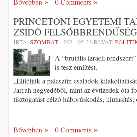
Bővebben
0 Comments
PRINCETONI EGYETEMI TA
ZSIDÓ FELSŐBBRENDŰSÉG
ÍRTA:
SZOMBAT
-
2021-05-23
ROVAT:
POLITI
A “brutális izraeli rendszert
is tesz említést.
„Elítéljük a palesztin családok kilakoltatás
Jarrah negyedéből, mint az évtizedek óta fo
tisztogatást célzó háborúskodás, kiutasítás,
Bővebben
0 Comments