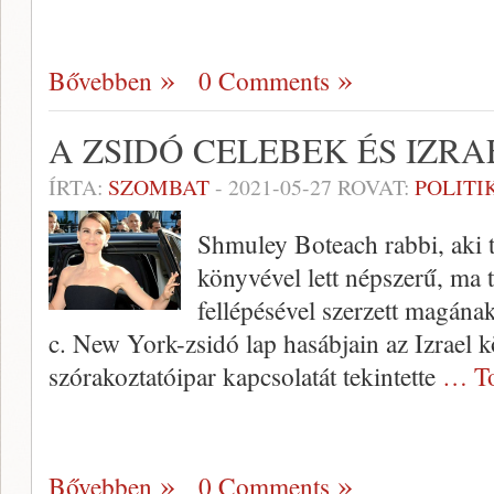
Bővebben
0 Comments
A ZSIDÓ CELEBEK ÉS IZRA
ÍRTA:
SZOMBAT
-
2021-05-27
ROVAT:
POLITI
Shmuley Boteach rabbi, aki t
könyvével lett népszerű, ma t
fellépésével szerzett magán
c. New York-zsidó lap hasábjain az Izrael 
szórakoztatóipar kapcsolatát tekintette
… To
Bővebben
0 Comments