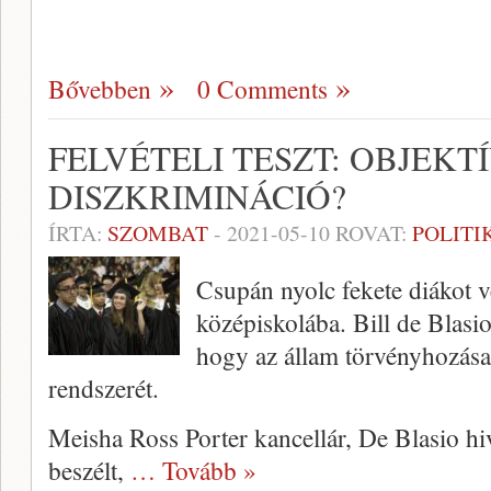
Bővebben
0 Comments
FELVÉTELI TESZT: OBJEK
DISZKRIMINÁCIÓ?
ÍRTA:
SZOMBAT
-
2021-05-10
ROVAT:
POLITI
Csupán nyolc fekete diákot v
középiskolába. Bill de Blasio
hogy az állam törvényhozása a
rendszerét.
Meisha Ross Porter kancellár, De Blasio hiv
beszélt,
… Tovább »