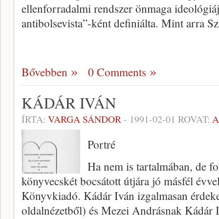
ellenforradalmi rendszer önmaga ideológiáj
antibolsevista”-ként definiálta. Mint arra 
Bővebben
0 Comments
KÁDÁR IVÁN
ÍRTA:
VARGA SÁNDOR
-
1991-02-01
ROVAT:
A
Portré
Ha nem is tartalmában, de fo
könyvecskét bocsátott útjára jó másfél évve
Könyvkiadó. Kádár Iván izgalmasan érdekes
oldalnézetből) és Mezei Andrásnak Kádár Ivá