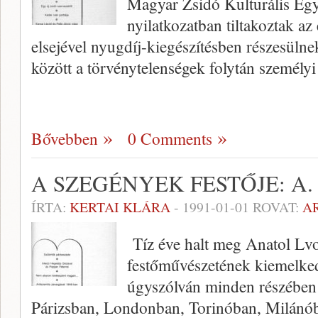
Magyar Zsidó Kulturális Eg
nyilatkozatban tiltakoztak az
elsejével nyugdíj-kiegészítésben részesül
között a törvénytelenségek folytán személy
Bővebben
0 Comments
A SZEGÉNYEK FESTŐJE: A.
ÍRTA:
KERTAI KLÁRA
-
1991-01-01
ROVAT:
A
Tíz éve halt meg Anatol Lvo
festőmű­vészetének kiemelke
úgyszólván minden részé­ben i
Párizsban, Londonban, Torinóban, Milánó