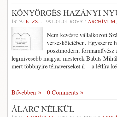
KÖNYÖRGÉS HAZÁNYI N
ÍRTA:
K. ZS.
-
1991-01-01
ROVAT:
ARCHÍVUM
Nem kevésre vállalkozott Sz
verseskötetében. Egy­szerre
posztmodern, formaművész és
legmívesebb magyar mesterek Babits Mihál
mert több­nyire témaverseket ír – a létlíra k
Bővebben
0 Comments
ÁLARC NÉLKÜL