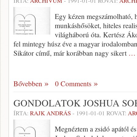
ÍRTA:
ARCHÍVUM
-
1991-01-01
ROVAT:
ARCH
Egy kézen megszámolható, há
munkáshő­söket, hiteles real
világháború óta. Kertész Ák
fel mintegy húsz éve a magyar iro­dalomba
Sikátor című, már korábban nagy sikert
… 
Bővebben
0 Comments
GONDOLATOK JOSHUA SO
ÍRTA:
RAJK ANDRÁS
-
1991-01-01
ROVAT:
AR
Megnéztem a zsidó apától és 