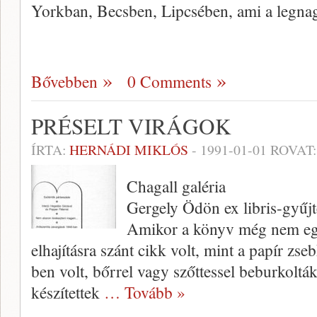
Yorkban, Becsben, Lipcsében, ami a legn
Bővebben
0 Comments
PRÉSELT VIRÁGOK
ÍRTA:
HERNÁDI MIKLÓS
-
1991-01-01
ROVAT
Chagall galéria
Gergely Ödön ex libris-gyűj
Amikor a könyv még nem egy­
elhají­tásra szánt cikk volt, mint a papír z
ben volt, bőrrel vagy szőttessel be­burkoltá
készítettek
… Tovább »