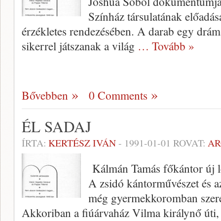
Joshua Sobol dokumentumjáté
Színház társulatának előadás
érzékle­tes rendezésében. A darab egy drá­ma
siker­rel játszanak a világ
… Tovább »
Bővebben
0 Comments
ÉL SADAJ
ÍRTA:
KERTÉSZ IVÁN
-
1991-01-01
ROVAT:
AR
Kálmán Tamás főkántor új 
A zsidó kántorművészet és az
még gyer­mekkoromban szerez
Akkoriban a fiúárvaház Vilma királynő úti,