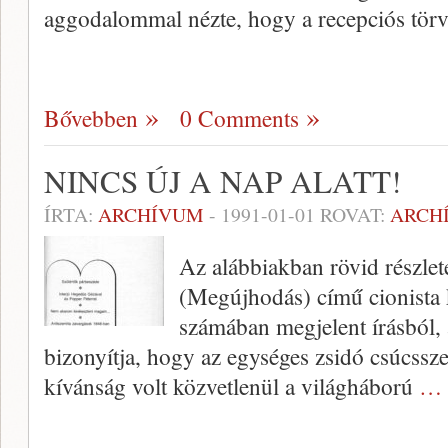
aggodalommal nézte, hogy a recepciós törv
Bővebben
0 Comments
NINCS ÚJ A NAP ALATT!
ÍRTA:
ARCHÍVUM
-
1991-01-01
ROVAT:
ARCH
Az alábbiakban rövid részlet
(Megújhodás) cí­mű cionista
számában megjelent írásból, 
bizo­nyítja, hogy az egységes zsidó csúcssz
kívánság volt közvetlenül a világhá­ború
… 