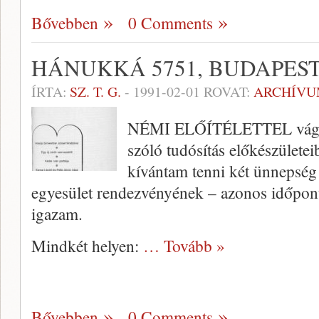
Bővebben
0 Comments
HÁNUKKÁ 5751, BUDAPES
ÍRTA:
SZ. T. G.
-
1991-02-01
ROVAT:
ARCHÍV
NÉMI ELŐÍTÉLETTEL vágtam
szóló tudósítás előkészülete
kívántam tenni két ünnepség –
egyesület rendezvényének – azonos időpontr
igazam.
Mindkét helyen:
… Tovább »
Bővebben
0 Comments