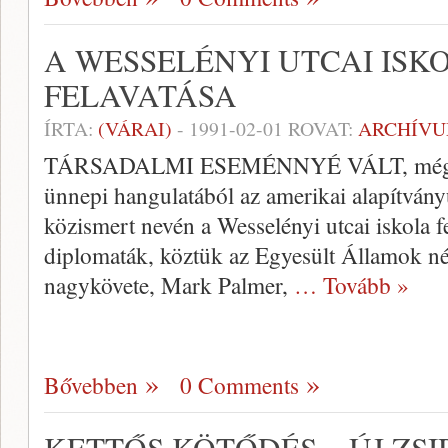
A WESSELÉNYI UTCAI ISK
FELAVATÁSA
ÍRTA:
(VÁRAI)
-
1991-02-01
ROVAT:
ARCHÍV
TÁRSADALMI ESEMÉNNYÉ VÁLT, mégsem 
ünnepi hangulatából az amerikai alapítván
közismert nevén a Wesselényi utcai iskola f
diplomaták, köztük az Egyesült Államok né
nagykövete, Mark Palmer,
… Tovább »
Bővebben
0 Comments