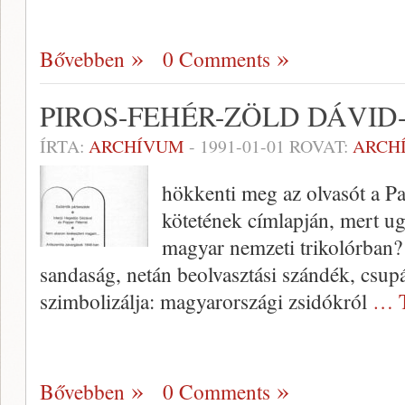
Bővebben
0 Comments
PIROS-FEHÉR-ZÖLD DÁVID
ÍRTA:
ARCHÍVUM
-
1991-01-01
ROVAT:
ARCH
hökkenti meg az olvasót a P
kötetének címlapján, mert ug
magyar nemzeti triko­lórban?
sandaság, netán beolvasztási szándék, csup
szimbolizálja: magyarországi zsidókról
… T
Bővebben
0 Comments