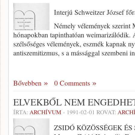
Interjú Schweitzer József fő
Némely vélemények szerint 
hónapokban tapinthatóan weimarizálódik.
szélsőséges vélemények, eszmék kapnak nyil
antiszemitizmus, s a mássággal szembeni in
Bővebben
0 Comments
ELVEKBŐL NEM ENGEDHE
ÍRTA:
ARCHÍVUM
-
1991-02-01
ROVAT:
ARCH
ZSIDÓ KÖZÖSSÉGEK ÉS S