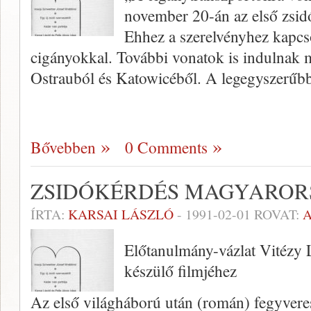
november 20-án az első zsidó
Ehhez a szerelvényhez kapc
cigányokkal. További vonatok is indulnak 
Ostrauból és Katowicéből. A legegyszerűb
Bővebben
0 Comments
ZSIDÓKÉRDÉS MAGYARORS
ÍRTA:
KARSAI LÁSZLÓ
-
1991-02-01
ROVAT:
Előtanulmány-vázlat Vitézy 
készülő filmjéhez
Az első világháború után (román) fegyveres