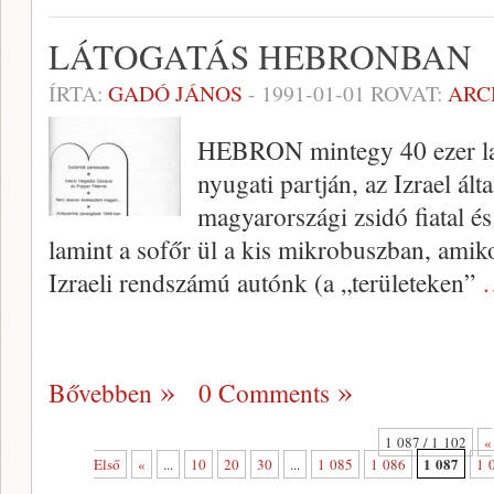
LÁTOGATÁS HEBRONBAN
ÍRTA:
GADÓ JÁNOS
-
1991-01-01
ROVAT:
ARC
HEBRON mintegy 40 ezer lak
nyugati part­ján, az Izrael ált
magyarországi zsidó fia­tal é
lamint a sofőr ül a kis mikrobuszban, amik
Izraeli rendszámú autónk (a „te­rületeken”
Bővebben
0 Comments
1 087 / 1 102
«
1 087
Első
«
...
10
20
30
...
1 085
1 086
1 