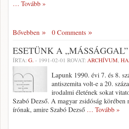
… Tovább »
Bővebben
0 Comments
ESETÜNK A „MÁSSÁGGAL”
ÍRTA:
G.
-
1991-02-01
ROVAT:
ARCHÍVUM
,
HA
Lapunk 1990. évi 7. és 8. sz
antiszemita volt-e a 20. száz
irodalmi életének sokat vitat
Szabó Dezső. A magyar zsidóság körében n
írónak, amire Szabó Dezső
… Tovább »