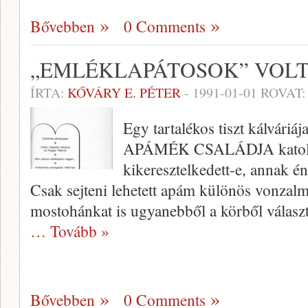
Bővebben
0 Comments
„EMLÉKLAPÁTOSOK” VOL
ÍRTA:
KŐVÁRY E. PÉTER
-
1991-01-01
ROVAT
Egy tartalékos tiszt kálváriáj
APÁMÉK CSALÁDJA katolik
kikeresztelke­dett-e, annak é
Csak sejteni lehetett apám különös vonzalm
mostohánkat is ugyanebből a körből válasz
… Tovább »
Bővebben
0 Comments