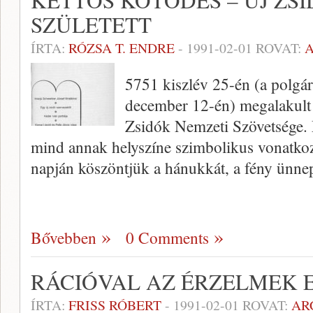
KETTŐS KÖTŐDÉS – ÚJ ZS
SZÜLETETT
ÍRTA:
RÓZSA T. ENDRE
-
1991-02-01
ROVAT:
5751 kiszlév 25-én (a polgár
december 12-én) megalakult
Zsidók Nemzeti Szövetsége. 
mind annak helyszíne szimbolikus vonatkoz
napján köszöntjük a hánukkát, a fény ünne
Bővebben
0 Comments
RÁCIÓVAL AZ ÉRZELMEK 
ÍRTA:
FRISS RÓBERT
-
1991-02-01
ROVAT:
AR