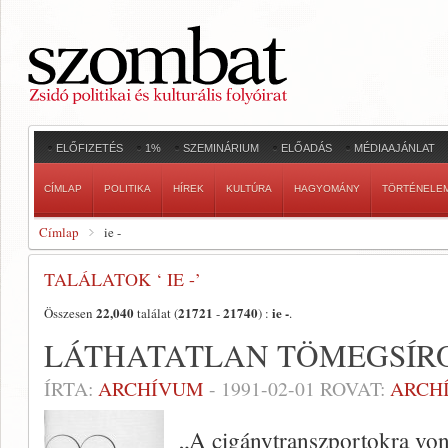
ELŐFIZETÉS
1%
SZEMINÁRIUM
ELŐADÁS
MÉDIAAJÁNLAT
CÍMLAP
POLITIKA
HÍREK
KULTÚRA
HAGYOMÁNY
TÖRTÉNELE
Címlap
ie -
TALÁLATOK ‘ IE -’
22,040
21721
21740
ie -
Összesen
találat (
-
) :
.
LÁTHATATLAN TÖMEGSÍR
ÍRTA:
ARCHÍVUM
-
1991-02-01
ROVAT:
ARCH
„A cigánytranszportokra vo