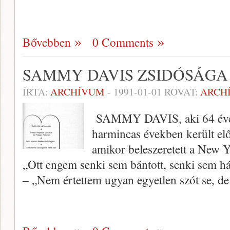
Bővebben
0 Comments
SAMMY DAVIS ZSIDÓSÁGA
ÍRTA:
ARCHÍVUM
-
1991-01-01
ROVAT:
ARCH
SAMMY DAVIS, aki 64 éves 
harmincas években került elő
amikor beleszeretett a New Y
„Ott engem senki sem bántott, senki sem háb
– „Nem értettem ugyan egyetlen szót se, d