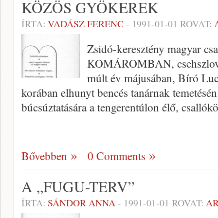
KÖZÖS GYÖKEREK
ÍRTA:
VADÁSZ FERENC
-
1991-01-01
ROVAT:
Zsidó-keresztény magyar cs
KOMÁROMBAN, csehszlovák
múlt év májusában, Bíró Luc
korában elhunyt bencés tanárnak temetésén.
búcsúztatására a tenge­rentúlon élő, csalló
Bővebben
0 Comments
A „FUGU-TERV”
ÍRTA:
SÁNDOR ANNA
-
1991-01-01
ROVAT:
A