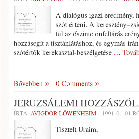
A dialógus igazi eredmény, 
szót érteni. A keresztény–zs
túl az őszinte önfeltárás eré
hozzásegít a tisztánlátáshoz, és egymás ir
szótértők kerekasztal-beszélgetése
… Továb
Bővebben
0 Comments
JERUZSÁLEMI HOZZÁSZÓL
ÍRTA:
AVIGDOR LÖWENHEIM
-
1991-01-01
RO
Tisztelt Uraim,