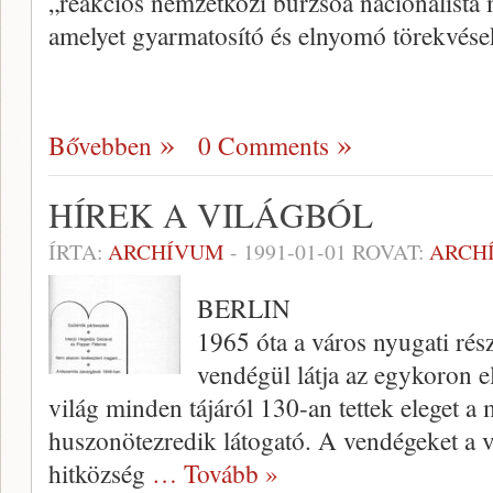
„reakciós nemzetközi burzsoá nacionalista 
amelyet gyarmatosító és elnyomó törekvés
Bővebben
0 Comments
HÍREK A VILÁGBÓL
ÍRTA:
ARCHÍVUM
-
1991-01-01
ROVAT:
ARCH
BERLIN
1965 óta a város nyugati rés
vendégül látja az egykoron e
világ minden tájáról 130-an tettek eleget a 
huszonötezredik látogató. A vendégeket a v
hitközség
… Tovább »