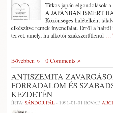
Titkos japán elgondolások a
A JAPÁNBAN ISMERT HAL, a
Közönséges hal­ételként tálal
elkészítve remek ínyencfa­lat. Erről a halról 
tervet, amely, ha alko­tói szakszerűtlenül
… 
Bővebben
0 Comments
ANTISZEMITA ZAVARGÁSOK 
FORRADALOM ÉS SZABAD
KEZDETÉN
ÍRTA:
SÁNDOR PÁL
-
1991-01-01
ROVAT:
ARC