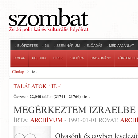
ELŐFIZETÉS
1%
SZEMINÁRIUM
ELŐADÁS
MÉDIAAJÁNLAT
CÍMLAP
POLITIKA
HÍREK
KULTÚRA
HAGYOMÁNY
TÖRTÉNELE
Címlap
ie -
TALÁLATOK ‘ IE -’
22,040
21741
21760
ie -
Összesen
találat (
-
) :
.
MEGÉRKEZTEM IZRAELBE
ÍRTA:
ARCHÍVUM
-
1991-01-01
ROVAT:
ARCH
Olvasónk és egyben le­velez