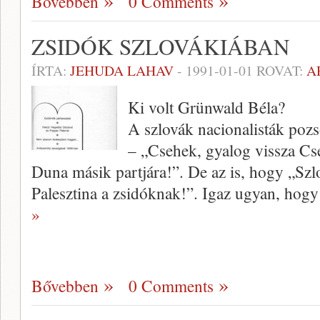
Bővebben
0 Comments
ZSIDÓK SZLOVÁKIÁBAN
ÍRTA:
JEHUDA LAHAV
-
1991-01-01
ROVAT:
A
Ki volt Grünwald Béla?
A szlovák nacionalisták pozs
– „Cse­hek, gyalog vissza C
Duna másik part­jára!”. De az is, hogy „Sz
Palesztina a zsidóknak!”. Igaz ugyan, hogy 
»
Bővebben
0 Comments