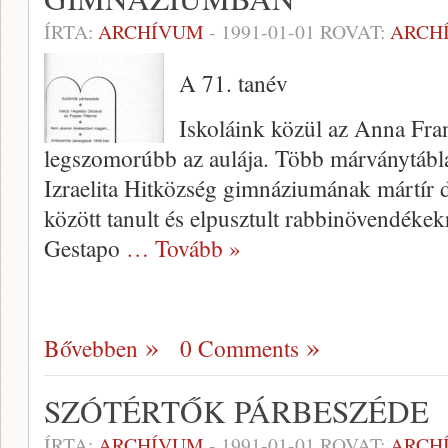
ÍRTA:
ARCHÍVUM
-
1991-01-01
ROVAT:
ARCH
A 71. tanév
Iskoláink közül az Anna F
legszomorúbb az aulája. Több márványtábla
Izraelita Hitközség gimnáziumának mártír diá
között tanult és el­pusztult rabbinövendéke
Gestapo
… Tovább »
Bővebben
0 Comments
SZÓTÉRTŐK PÁRBESZÉDE
ÍRTA:
ARCHÍVUM
-
1991-01-01
ROVAT:
ARCH