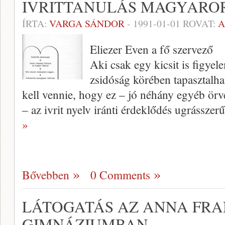
IVRITTANULÁS MAGYARO
ÍRTA:
VARGA SÁNDOR
-
1991-01-01
ROVAT:
A
Eliezer Even a fő szervező
Aki csak egy kicsit is figye
zsidóság kö­rében tapasztalhat
kell vennie, hogy ez – jó néhány egyéb örv
– az ivrit nyelv iránti érdeklődés ugrássz
»
Bővebben
0 Comments
LÁTOGATÁS AZ ANNA FR
GIMNÁZIUMBAN