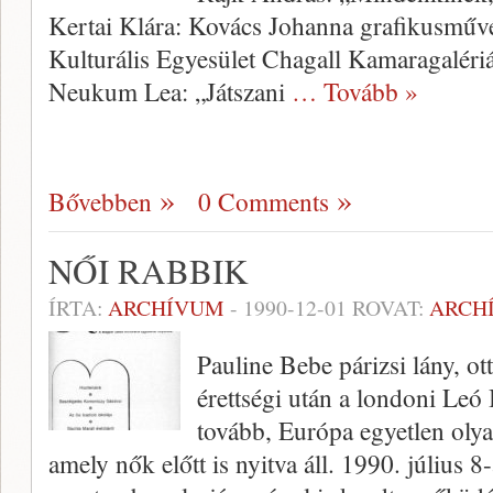
Kertai Klára: Kovács Johanna grafikusművé
Kulturális Egyesület Chagall Kamaragaléri
Neukum Lea: „Játszani
… Tovább »
Bővebben
0 Comments
NŐI RABBIK
ÍRTA:
ARCHÍVUM
-
1990-12-01
ROVAT:
ARCH
Pauline Bebe párizsi lány, ott
érettségi után a londoni Leó
tovább, Európa egyetlen oly
amely nők előtt is nyitva áll. 1990. július 8