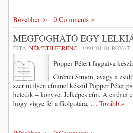
Bővebben
0 Comments
MEGFOGHATÓ EGY LELKI
ÍRTA:
NÉMETH FERENC
-
1991-01-01
ROVAT:
Popper Pétert faggatva kész
Cirénei Simon, avagy a zsidó
szerint ilyen címmel készül Popper Péter p
hetedik – könyve. Jelképes cím. A cirénei em
hogy vigye fel a Golgotára,
… Tovább »