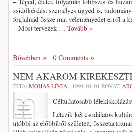
– Téged, életed folyamán több­ször és huzam
zsidókérdés: szemé­lyes ügyed is, tudomány
foglalnád össze mai véleményedet erről a k
– Most tervezek
… Tovább »
Bővebben
0 Comments
NEM AKAROM KIREKESZT
ÍRTA:
MOHÁS LÍVIA
-
1991-01-01
ROVAT:
AR
Céltudatosabb lélekiskolázás
Létezik két csodálatos kultúra
utóbbi az előbbiből született, összetartozna