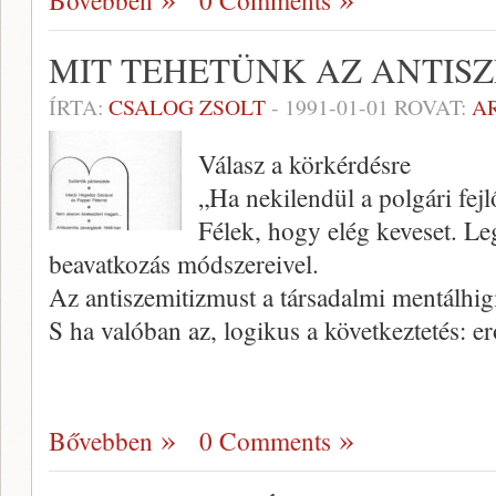
Bővebben
0 Comments
MIT TEHETÜNK AZ ANTISZ
ÍRTA:
CSALOG ZSOLT
-
1991-01-01
ROVAT:
A
Válasz a körkérdésre
„Ha nekilendül a polgári fej
Félek, hogy elég keveset. Leg
beavatkozás módszereivel.
Az antiszemitizmust a társadalmi mentálhi
S ha valóban az, logikus a következtetés: e
Bővebben
0 Comments