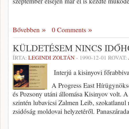
szeptember elsején már el is kezdte működ
Bővebben
0 Comments
KÜLDETÉSEM NINCS IDŐH
ÍRTA:
LEGINDI ZOLTÁN
-
1990-12-01
ROVAT:
Interjú a kisinyovi főrabbiva
A Progress East Hírügynöks
és Pozsony utáni állomása Kisinyov volt. 
szintén lubavicsi Zalmen Leib, szokatlanul r
zsidóság moldovai helyzetéről. Panaszárad