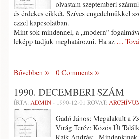
olvastam szeptemberi számuk
és érdekes cik­két. Szíves engedelmükkel sz
ezzel kapcsolatban.
Mint sok mindennel, a „modern” fogalmáva
leképp tudjuk meghatároz­ni. Ha az
… Tová
Bővebben
0 Comments
1990. DECEMBERI SZÁM
ÍRTA:
ADMIN
-
1990-12-01
ROVAT:
ARCHÍVU
Gadó János: Megalakult a Z
Virág Teréz: Közös Út Talál
Rajk András: „Mindenkinek,