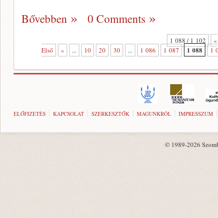
Bővebben
0 Comments
1 088 / 1 102
«
1 088
Első
«
...
10
20
30
...
1 086
1 087
1 
ELŐFIZETÉS
KAPCSOLAT
SZERKESZTŐK
MAGUNKRÓL
IMPRESSZUM
© 1989-2026 Szombat