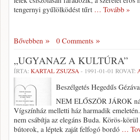
lélek csiszo­lásán fáradozik, a szeretet erő
tengernyi gyűlölködést tűrt
… Tovább »
Bővebben
0 Comments
„UGYANAZ A KULTÚRA”
ÍRTA:
KARTAL ZSUZSA
-
1991-01-01
ROVAT:
Beszélgetés Hegedűs Gézáva
NEM ELŐSZÖR JÁROK nála a
Vígszínház mel­letti ház harmadik emeletén
nem csá­bítja az elegáns Buda. Körös-körü
bútorok, a léptek zaját felfogó bordó
… Tov