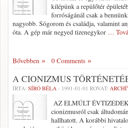
kilépünk a repü­lőtér épületéb
forróságánál csak a bennünk
nagyobb. Sógorom és családja, valamint a
óta. A gép már negyed tizenegy­kor
… Tová
Bővebben
0 Comments
A CIONIZMUS TÖRTÉNETÉ
ÍRTA:
SÍRÓ BÉLA
-
1991-01-01
ROVAT:
ARCH
AZ ELMÚLT ÉVTIZEDEKBE
cionizmusról csak áltudomány
hallhatott. A korábbi hivatalo