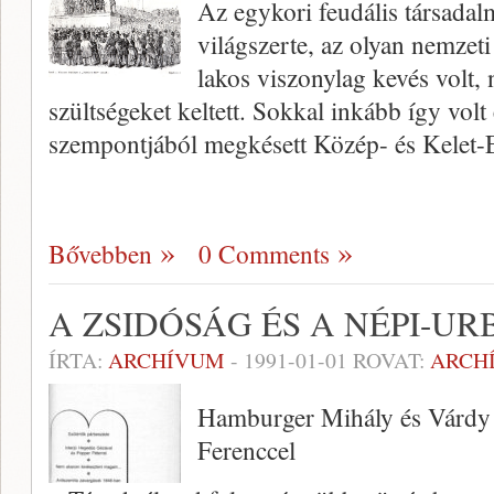
Az egykori feudális társadal
világszerte, az olyan nemzeti
lakos viszonylag kevés volt, 
szültségeket keltett. Sokkal inkább így volt 
szempontjából megkésett Közép- és Kelet
Bővebben
0 Comments
A ZSIDÓSÁG ÉS A NÉPI-UR
ÍRTA:
ARCHÍVUM
-
1991-01-01
ROVAT:
ARCH
Hamburger Mihály és Várdy P
Ferenccel