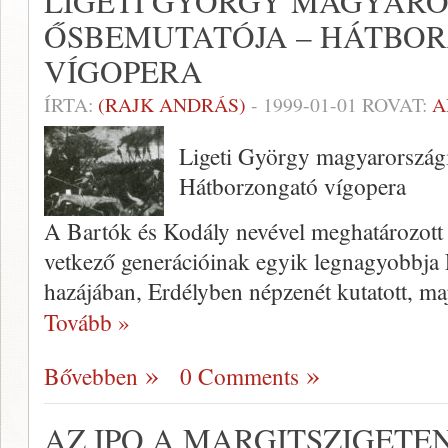
LIGETI GYÖRGY MAGYARO
ŐSBEMUTATÓJA – HÁTBO
VÍGOPERA
ÍRTA:
(RAJK ANDRÁS)
-
1999-01-01
ROVAT:
A
Ligeti György magyarország
Hátborzongató vígopera
A Bartók és Kodály nevé­vel meghatározott
vetkező generációinak egyik legnagyobbja
hazájában, Erdély­ben népzenét kutatott, ma
Tovább »
Bővebben
0 Comments
AZ IPO A MARGITSZIGETE