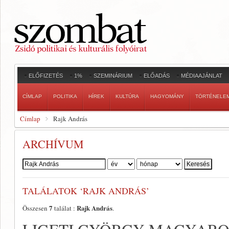
ELŐFIZETÉS
1%
SZEMINÁRIUM
ELŐADÁS
MÉDIAAJÁNLAT
CÍMLAP
POLITIKA
HÍREK
KULTÚRA
HAGYOMÁNY
TÖRTÉNELE
Címlap
Rajk András
ARCHÍVUM
Szerző:
TALÁLATOK ‘RAJK ANDRÁS’
7
Rajk András
Összesen
találat :
.