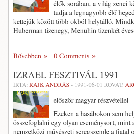
élők sorában, a világ zenei
tudja a legnagyobb élő heg
kettejük között több okból helytálló. Mind
Huberman tizenegy, Menuhin tizenkét éves
Bővebben
0 Comments
IZRAEL FESZTIVÁL 1991
ÍRTA:
RAJK ANDRÁS
-
1991-06-01
ROVAT:
AR
először magyar részvétellel
Ezeken a hasábokon sem hel
összefoglalni egy olyan eseménysort, mint a
nemzetközi művészeti seregszemle a fiatal o