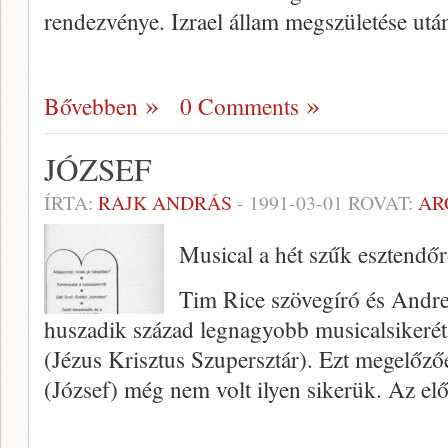
rendezvénye. Izrael állam megszületése ut
Bővebben
0 Comments
JÓZSEF
ÍRTA:
RAJK ANDRÁS
-
1991-03-01
ROVAT:
AR
Musical a hét szűk esztendőr
Tim Rice szövegíró és Andr
huszadik század legnagyobb musicalsikerét
(Jézus Krisztus Szupersztár). Ezt megelő
(József) még nem volt ilyen sikerük. Az el