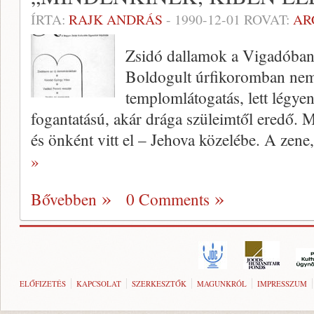
ÍRTA:
RAJK ANDRÁS
-
1990-12-01
ROVAT:
AR
Zsidó dallamok a Vigadóba
Boldogult úrfikoromban nem 
templomlátoga­tás, lett légyen
fogantatású, akár drága szü­leimtől eredő. M
és önként vitt el – Jehova közelébe. A ze
»
Bővebben
0 Comments
ELŐFIZETÉS
KAPCSOLAT
SZERKESZTŐK
MAGUNKRÓL
IMPRESSZUM