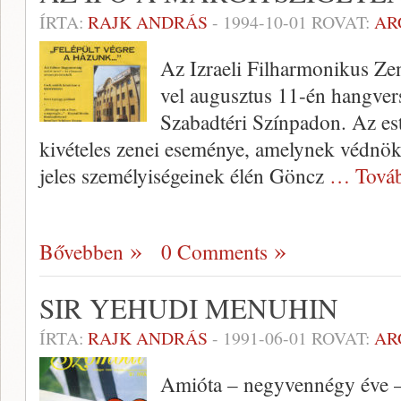
ÍRTA:
RAJK ANDRÁS
-
1994-10-01
ROVAT:
AR
Az Izraeli Filharmonikus Zen
vel augusztus 11-én hangver­s
Szabadtéri Színpadon. Az est
kivételes zenei eseménye, amelynek védnöki
jeles személyiségeinek élén Göncz
… Tová
Bővebben
0 Comments
SIR YEHUDI MENUHIN
ÍRTA:
RAJK ANDRÁS
-
1991-06-01
ROVAT:
AR
Amióta – negyvennégy éve 