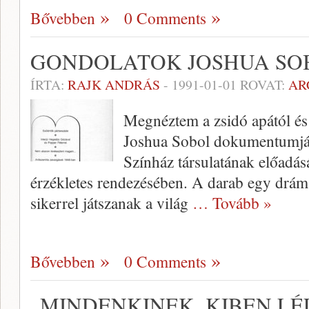
Bővebben
0 Comments
GONDOLATOK JOSHUA SO
ÍRTA:
RAJK ANDRÁS
-
1991-01-01
ROVAT:
AR
Megnéztem a zsidó apától és 
Joshua Sobol dokumentumjáté
Színház társulatának előadás
érzékle­tes rendezésében. A darab egy drá­ma
siker­rel játszanak a világ
… Tovább »
Bővebben
0 Comments
„MINDENKINEK, KIBEN L