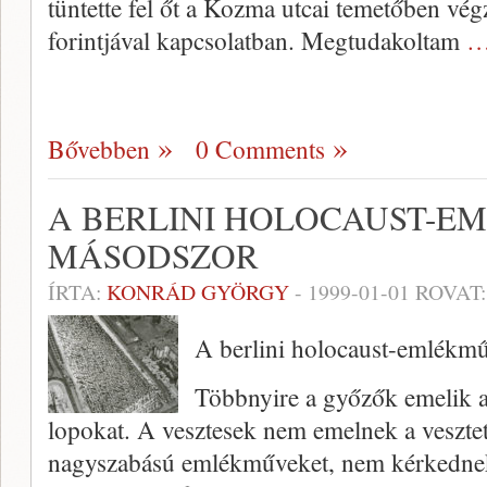
tüntette fel őt a Kozma ut­cai temetőben vé
forintjával kapcsolatban. Megtuda­koltam
…
Bővebben
0 Comments
A BERLINI HOLOCAUST-E
MÁSODSZOR
ÍRTA:
KONRÁD GYÖRGY
-
1999-01-01
ROVAT
A berlini holocaust-emlékm
Többnyire a győzők emelik a 
lopokat. A veszte­sek nem emelnek a vesztet
nagyszabású emlékműveket, nem kérkednek 