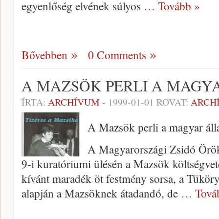
egyenlőség elvének súlyos
… Tovább »
Bővebben
0 Comments
A MAZSÖK PERLI A MAGY
ÍRTA:
ARCHÍVUM
-
1999-01-01
ROVAT:
ARCH
A Mazsök perli a magyar ál
A Magyarországi Zsidó Örök
9-i kuratóriumi ülésén a Mazsök költségveté
kívánt maradék öt festmény sorsa, a Tüköry
alap­ján a Mazsöknek átadandó, de
… Tová