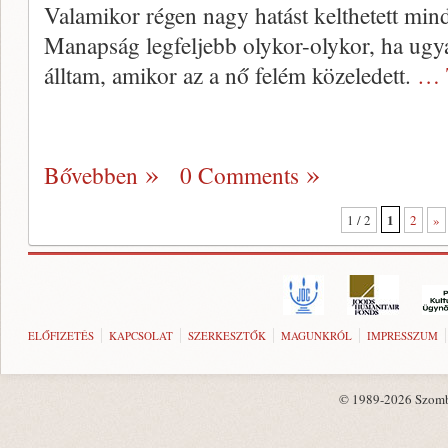
Va­lamikor régen nagy hatást kelthetett min
Manapság legfeljebb olykor-olykor, ha ugyan
álltam, amikor az a nő felém közeledett.
… 
Bővebben
0 Comments
1
1 / 2
2
»
ELŐFIZETÉS
KAPCSOLAT
SZERKESZTŐK
MAGUNKRÓL
IMPRESSZUM
© 1989-2026 Szombat