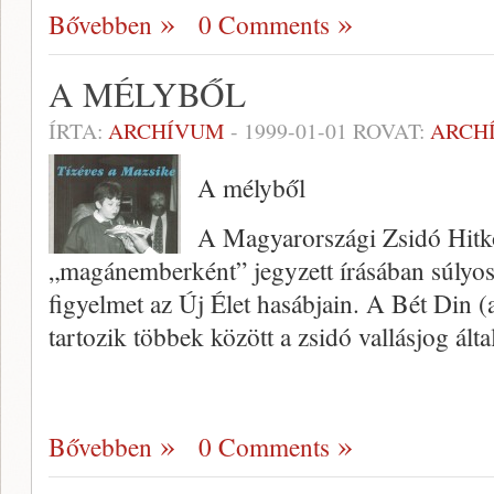
Bővebben
0 Comments
A MÉLYBŐL
ÍRTA:
ARCHÍVUM
-
1999-01-01
ROVAT:
ARCH
A mélyből
A Magyarországi Zsidó Hitk
„magánember­ként” jegyzett írásában súlyos 
figyelmet az Új Élet hasábjain. A Bét Din (a 
tartozik többek kö­zött a zsidó vallásjog ál
Bővebben
0 Comments