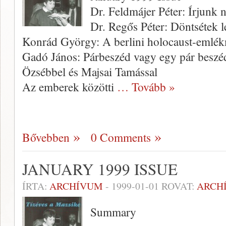
Dr. Feldmájer Péter: Írjunk n
Dr. Regős Péter: Döntsétek l
Konrád György: A berlini holocaust-emlé
Gadó János: Párbeszéd vagy egy pár beszé
Özsébbel és Majsai Tamással
Az emberek közötti
… Tovább »
Bővebben
0 Comments
JANUARY 1999 ISSUE
ÍRTA:
ARCHÍVUM
-
1999-01-01
ROVAT:
ARCH
Summary