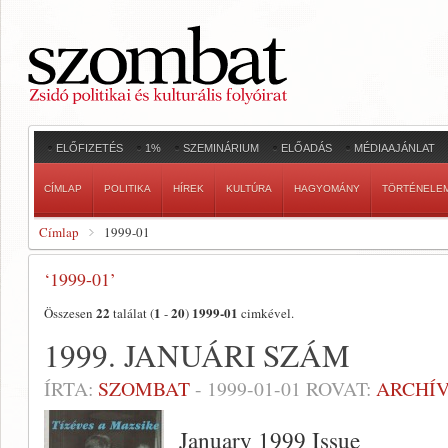
ELŐFIZETÉS
1%
SZEMINÁRIUM
ELŐADÁS
MÉDIAAJÁNLAT
CÍMLAP
POLITIKA
HÍREK
KULTÚRA
HAGYOMÁNY
TÖRTÉNELE
Címlap
1999-01
‘1999-01’
22
1
20
1999-01
Összesen
találat (
-
)
cimkével.
1999. JANUÁRI SZÁM
ÍRTA:
SZOMBAT
-
1999-01-01
ROVAT:
ARCHÍ
January 1999 Issue