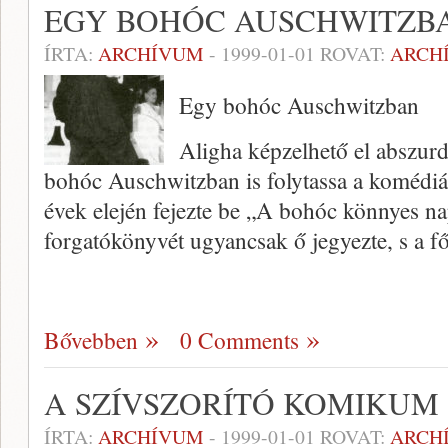
EGY BOHÓC AUSCHWITZB
ÍRTA:
ARCHÍVUM
-
1999-01-01
ROVAT:
ARCH
Egy bohóc Auschwitzban
Aligha képzelhető el abszur
bohóc Auschwitzban is folytassa a komédiá
évek elején fejezte be „A bo­hóc könnyes na
forgatókönyvét ugyancsak ő jegyez­te, s a f
Bővebben
0 Comments
A SZÍVSZORÍTÓ KOMIKUM
ÍRTA:
ARCHÍVUM
-
1999-01-01
ROVAT:
ARCH