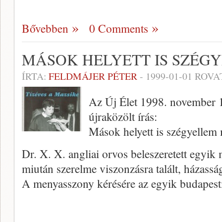
Bővebben
0 Comments
MÁSOK HELYETT IS SZÉ
ÍRTA:
FELDMÁJER PÉTER
-
1999-01-01
ROVA
Az Új Élet 1998. november 1
újraközölt írás:
Mások helyett is szégyelle
Dr. X. X. angliai orvos beleszeretett egyik
miután sze­relme viszonzásra talált, házassá
A menyasszony kérésére az egyik budapest