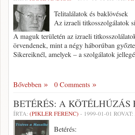
Telitalálatok és baklövések
Az izraeli titkosszolgálatok s
A maguk területén az izraeli titkosszolálato
örvendenek, mint a négy háború­ban győztes
Sikereiknél, amelyek – a szolgá­latok jelleg
Bővebben
0 Comments
BETÉRÉS: A KÖTÉLHÚZÁS
ÍRTA:
(PIKLER FERENC)
-
1999-01-01
ROVAT:
Betérés: