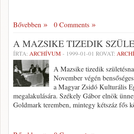
Bővebben
0 Comments
A MAZSIKE TIZEDIK SZÜL
ÍRTA:
ARCHÍVUM
-
1999-01-01
ROVAT:
ARCH
A Mazsike tizedik születésn
November végén bensősé­ges 
a Magyar Zsidó Kulturális Egy
megalakulásá­ra. Székely Gábor elnök ünnep
Goldmark terem­ben, mintegy kétszáz fős 