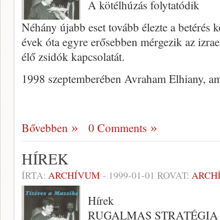
A kötélhúzás folytatódik
Néhány újabb eset tovább élezte a be­térés k
évek óta egyre erősebben mérgezik az izrae
élő zsidók kapcsolatát.
1998 szeptemberében Avraham Elhiany, ame
Bővebben
0 Comments
HÍREK
ÍRTA:
ARCHÍVUM
-
1999-01-01
ROVAT:
ARCH
Hírek
RUGALMAS STRATÉGIA No