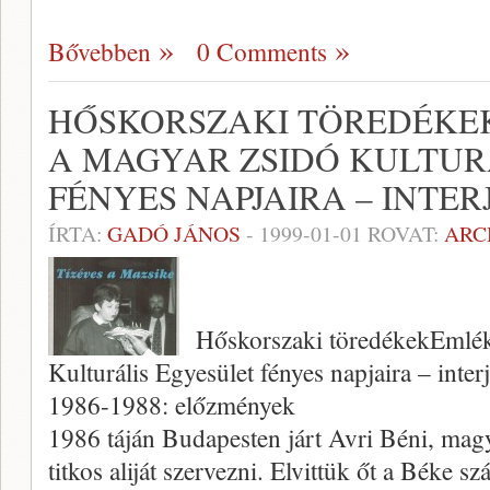
Bővebben
0 Comments
HŐSKORSZAKI TÖREDÉKEK
A MAGYAR ZSIDÓ KULTUR
FÉNYES NAPJAIRA – INTE
ÍRTA:
GADÓ JÁNOS
-
1999-01-01
ROVAT:
ARC
Hőskorszaki töredékekEmlé
Kulturális Egyesület fényes napjaira – inter
1986-1988: előzmények
1986 táján Budapesten járt Avri Béni, mag
tit­kos aliját szervezni. Elvittük őt a Béke s