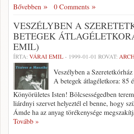
Bővebben
0 Comments
VESZÉLYBEN A SZERETET
BETEGEK ÁTLAGÉLETKORA:
EMIL)
ÍRTA:
VÁRAI EMIL
-
1999-01-01
ROVAT:
ARC
Veszélyben a Szeretetkórház
A betegek átlagéletkora: 85 
Könyörületes Isten! Bölcsességedben teremt
liárdnyi szervet helyeztél el benne, hogy 
Ámde ha az anyag törékenysége meg­szakítja
Tovább »