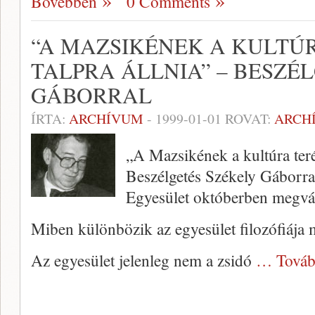
Bővebben
0 Comments
“A MAZSIKÉNEK A KULTÚ
TALPRA ÁLLNIA” – BESZÉ
GÁBORRAL
ÍRTA:
ARCHÍVUM
-
1999-01-01
ROVAT:
ARCH
„A Mazsikének a kultúra terén
Beszélgetés Székely Gáborra
Egyesület október­ben megvál
Miben különbözik az egyesület filozó­fiája
Az egyesület jelenleg nem a zsidó
… Továb