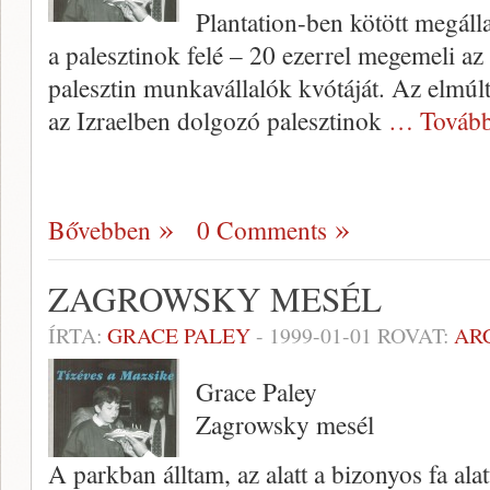
Plantation-ben kö­tött megáll
a palesztinok felé – 20 ezerrel megemeli az
palesztin munkavállalók kvótáját. Az elmúl
az Izraelben dolgozó palesztinok
… Tovább
Bővebben
0 Comments
ZAGROWSKY MESÉL
ÍRTA:
GRACE PALEY
-
1999-01-01
ROVAT:
AR
Grace Paley
Zagrowsky mesél
A parkban álltam, az alatt a bizonyos fa ala