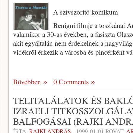
A szívszorító komikum
Benigni filmje a toszkánai A
valamikor a 30-as években, a fasiszta Olas
akit egyáltalán nem érdekelnek a nagyvilág
vidékről érkezik a városba és pincérként vá
Bővebben
0 Comments
TELITALÁLATOK ÉS BAKLÖ
IZRAELI TITKOSSZOLGÁLA
BALFOGÁSAI (RAJKI ANDR
ÍRTA:
RAJKI ANDRÁS
-
1999-01-01
ROVAT:
A