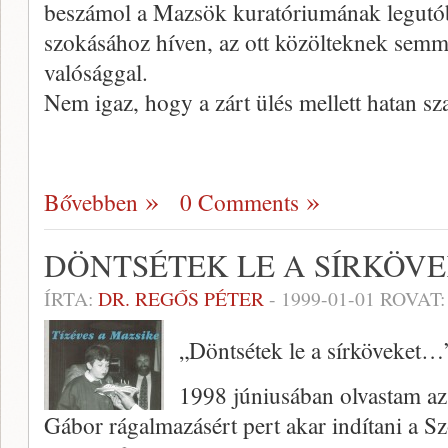
beszámol a Mazsök kura­tóriumának legutóbb
szokásához híven, az ott közölteknek semm
valósággal.
Nem igaz, hogy a zárt ülés mellett hatan sz
Bővebben
0 Comments
DÖNTSÉTEK LE A SÍRKÖV
ÍRTA:
DR. REGŐS PÉTER
-
1999-01-01
ROVAT
„Döntsétek le a sírköveket…
1998 júniusában olvastam az
Gábor rágalmazásért pert akar indítani a S