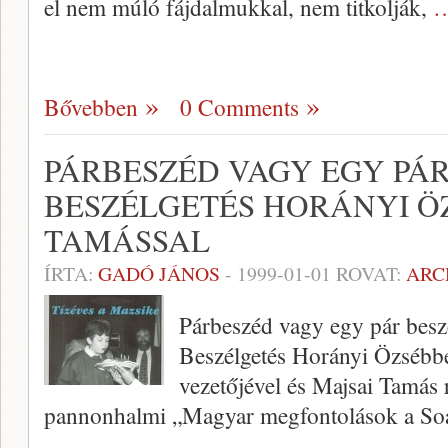
el nem múló fájdalmukkal, nem titkolják,
…
Bővebben
0 Comments
PÁRBESZÉD VAGY EGY PÁR
BESZÉLGETÉS HORÁNYI ÖZ
TAMÁSSAL
ÍRTA:
GADÓ JÁNOS
-
1999-01-01
ROVAT:
ARC
Párbeszéd vagy egy pár bes
Beszélgetés Horányi Özsébb
vezetőjével és Majsai Tamás 
pannonhalmi „Magyar megfontolások a Soá