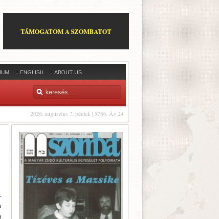
TÁMOGATOM A SZOMBATOT
IUM
ENGLISH
ABOUT US
2026. augusztus 7, péntek | 5786. Áv 24
­
a
a