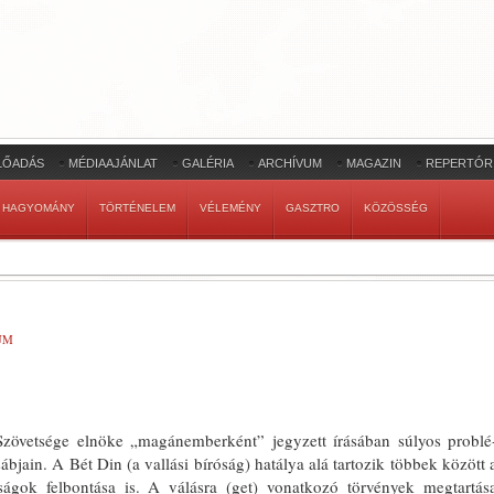
LŐADÁS
MÉDIAAJÁNLAT
GALÉRIA
ARCHÍVUM
MAGAZIN
REPERTÓR
HAGYOMÁNY
TÖRTÉNELEM
VÉLEMÉNY
GASZTRO
KÖZÖSSÉG
UM
övetsége elnöke „magánember­ként” jegyzett írásában súlyos problé
ábjain. A Bét Din (a vallási bíró­ság) hatálya alá tartozik többek kö­zött 
sságok felbontása is. A válásra (get) vonatkozó törvények megtartás