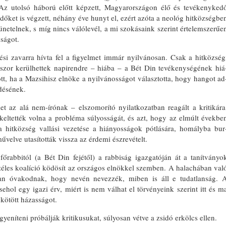
 Az utolsó háború előtt képzett, Ma­gyarországon élő és tevékenyked
ndőket is végzett, néhány éve hunyt el, ezért azóta a neológ hitkö­zségbe
netelnek, s míg nincs vá­lólevél, a mi szokásaink szerint érte­lemszerűe
sságot.
ési zavarra hívta fel a figyelmet immár nyilvánosan. Csak a hitközség
yszor kerülhettek napirendre – hi­ába – a Bét Din tevékenységének hiá
ött, ha a Mazsihisz elnöke a nyilvá­nosságot választotta, hogy hangot ad
edésének.
let az alá nem-írónak – elszomorító nyilatkozatban reagált a kritikára
ékeltették volna a probléma súlyosságát, és azt, hogy az elmúlt évekbe
 hitközség vallási vezetése a hiá­nyosságok pótlására, homályba bur
művelve utasították vissza az érdemi észrevételt.
főrabbitól (a Bét Din fejétől) a rabbiság igazgatóján át a tanítványo
 széles koalíció ködösít az országos elnökkel szemben. A halachában va­l
osan óvakodnak, hogy nevén nevez­zék, miben is áll e tudatlanság. 
hol egy igazi érv, miért is nem vál­hat el törvényeink szerint itt és m
 kötött házasságot.
eníteni próbálják kritikusu­kat, súlyosan vétve a zsidó erkölcs el­len.