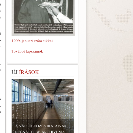
ő
n
n
i
­
1999. januári szám cikkei
­
További lapszámok
.
n
ÚJ
ÍRÁSOK
­
k
ó
A
a
A NÁCI ÜLDÖZÉS IRATAINAK
LEGNAGYOBB ARCHÍVUMA