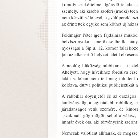
komoly szakértelmet igénylő feladat.
személy, aki kisebb szóferi (írnoki) tee
nem készül válólevél, a „vá­lóperek” szü
az érintettek egyike sem köthet új háza
Feldmájer Péter igen fájdalmas mű­köd
belviszonyokat ismerők sejthetik, hán
nyosságai a Síp u. 12. komor falai kö­z
jon az elkeserítő helyzet feletti elke­ser
A neológ hitközség rabbikara – tisz­te
Ahelyett, hogy híveikhez fordulva ér­z
talán valóban nem tett meg mindent a
kolózva, durva politikai publicisztikát 
A rabbikar doyenjétől és az orszá­gos 
tanítványaiig, a legfiatalabb rabbikig,
járatlanságot vetik szemére, de kí­n
„szakmai” gőg mögött sehol a válasz, se
immár évek óta, aki törvényeink sze­rint
Nemcsak valótlant állítanak, de megszégy