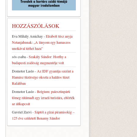
HOZZÁSZÓLÁSOK
Eva Mihály Amichay
-
Elrabolt túsz anyja
Netanjahunak: „A lányom egy hamaszos
unokával térhet haza”
sós csaba
-
Szakály Sándor: Horthy a
budapesti zsidóság megmentője volt
Domotor Laslo
-
Az IDF gyanúja szerint a
Hamász tüzérsége okozta a halálos tüzet
Rafahban
Domotor Laslo
-
Belgium: palesztinpárti
tömeg rátámadt egy izraeli turistára, eltörték
az állkapcsát
Gavriel Zeevi
-
Sáptól a gízai piramisokig –
125 éve született Benamy Sándor