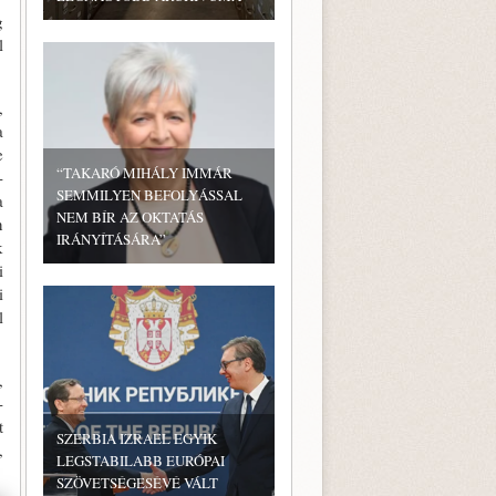
g
l
,
a
e
“TAKARÓ MIHÁLY IMMÁR
­
SEMMILYEN BEFOLYÁSSAL
a
NEM BÍR AZ OKTATÁS
n
IRÁNYÍTÁSÁRA”
k
i
i
l
,
­
t
SZERBIA IZRAEL EGYIK
,
LEGSTABILABB EURÓPAI
SZÖVETSÉGESÉVÉ VÁLT