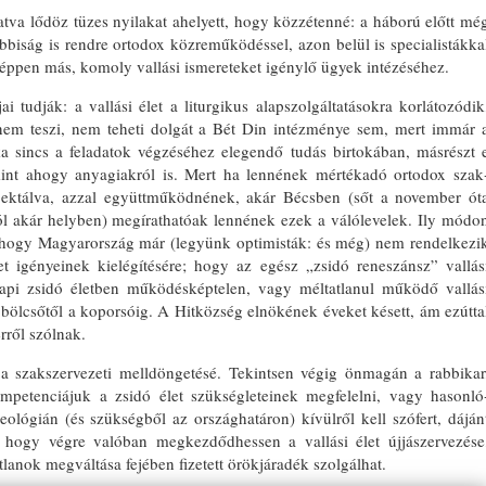
atva lődöz tüzes nyilakat ahe­lyett, hogy közzétenné: a háború előtt mé
abbiság is rendre orto­dox közreműködéssel, azon belül is specialistákka
képpen más, ko­moly vallási ismereteket igénylő ügyek intézéséhez.
tudják: a vallási élet a liturgi­kus alapszolgáltatásokra korlátozó­dik
nem teszi, nem teheti dolgát a Bét Din intézménye sem, mert immár 
a sincs a feladatok végzéséhez elegendő tudás birtokában, másrészt 
 mint ahogy anyagiakról is. Mert ha lennének mértékadó ortodox szak
pektálva, azzal együttműködnének, akár Bécsben (sőt a november ót
ból akár helyben) megírathatóak lennének ezek a válólevelek. Ily módo
, hogy Magyarország már (le­gyünk optimisták: és még) nem ren­delkezi
let igényeinek kielégítésére; hogy az egész „zsidó reneszánsz” val­lás
napi zsidó életben működés­képtelen, vagy méltatlanul működő vallás
bölcsőtől a koporsóig. A Hit­község elnökének éveket késett, ám ezútta
erről szólnak.
 a szakszervezeti melldöngetésé. Tekintsen végig önmagán a rabbikar
petenciájuk a zsidó élet szükségleteinek megfelelni, vagy hasonló
ológián (és szükségből az ország­határon) kívülről kell szófert, dáján
i, hogy végre valóban megkezdőd­hessen a vallási élet újjászervezése
tlanok megváltása fejében fizetett örökjáradék szolgálhat.