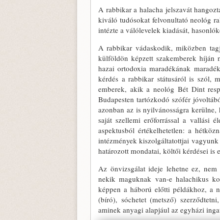
A rabbikar a halacha jelszavát han­gozt
kiváló tudósokat felvonul­tató neológ r
intézte a válólevelek kiadását, hasonló
A rabbikar vádaskodik, miközben tagjai 
külföldön képzett szakemberek híján 
hazai ortodoxia maradékának mara­dék
kérdés a rabbikar státusáról is szól,
emberek, akik a neológ Bét Dint res­
Budapesten tartózkodó szófér jóvol­tá
azonban az is nyilvánosságra ke­rülne
saját szellemi erőforrással a vallási é
aspektusból értékelhetetlen: a hétköz
intézmények kiszolgáltatottjai vagyunk 
határozott mondatai, költői kérdései is 
Az önvizsgálat ideje lehetne ez, nem
nekik maguknak van-e halachikus kom
képpen a háború előtti példákhoz, a ne
(bíró), sóchetet (metsző) szerződtetn
aminek anyagi alapjául az egyházi in­ga