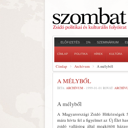
ELŐFIZETÉS
1%
SZEMINÁRIUM
E
CÍMLAP
POLITIKA
HÍREK
KULTÚRA
Címlap
Archívum
A mélyből
A MÉLYBŐL
ÍRTA:
ARCHÍVUM
-
1999-01-01
ROVAT:
ARCHÍV
A mélyből
A Magyarországi Zsidó Hitközségek Sz
mára hívta fel a figyelmet az Új Élet has
zsidó vallásjog által megkötött háza