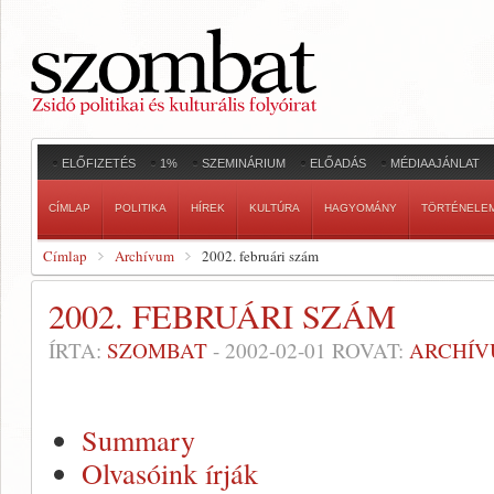
ELŐFIZETÉS
1%
SZEMINÁRIUM
ELŐADÁS
MÉDIAAJÁNLAT
CÍMLAP
POLITIKA
HÍREK
KULTÚRA
HAGYOMÁNY
TÖRTÉNELE
Címlap
Archívum
2002. februári szám
2002. FEBRUÁRI SZÁM
ÍRTA:
SZOMBAT
-
2002-02-01
ROVAT:
ARCHÍ
Summary
Olvasóink írják