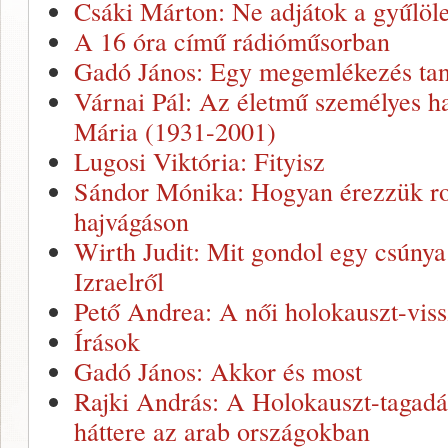
Csáki Márton: Ne adjátok a gyűlö
A 16 óra című rádióműsorban
Gadó János: Egy megemlékezés tan
Várnai Pál: Az életmű személyes 
Mária (1931-2001)
Lugosi Viktória: Fityisz
Sándor Mónika: Hogyan érezzük ros
hajvágáson
Wirth Judit: Mit gondol egy csúnya 
Izraelről
Pető Andrea: A női holokauszt-vis
Írások
Gadó János: Akkor és most
Rajki András: A Holokauszt-tagadá
háttere az arab országokban