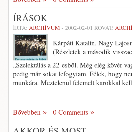
ÍRÁSOK
ÍRTA:
ARCHÍVUM
-
2002-02-01
ROVAT:
ARCH
Kárpáti Katalin, Nagy Lajosn
(Részletek a második vissza
„Szelektálás a 22-esből. Még elég kö­vér va
pedig már sokat lefogytam. Félek, hogy ne
munkára. Mez­telenül felemelt karokkal kel
Bővebben
0 Comments
AKKOR ÉS MOST