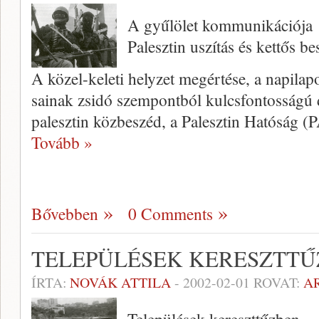
A gyűlölet kommunikációja
Palesztin uszítás és kettős b
A közel-keleti helyzet megértése, a napilapo
sainak zsidó szempontból kulcsfontos­ságú 
palesztin közbeszéd, a Palesztin Hatóság 
Tovább »
Bővebben
0 Comments
TELEPÜLÉSEK KERESZTT
ÍRTA:
NOVÁK ATTILA
-
2002-02-01
ROVAT:
A