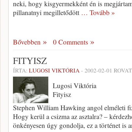
neki, hogy kisgyer­mekként én is megjártam 
pillanatnyi megilletődött
… Tovább »
Bővebben
0 Comments
FITYISZ
ÍRTA:
LUGOSI VIKTÓRIA
-
2002-02-01
ROVAT
Lugosi Viktória
Fityisz
Stephen William Hawking angol el­méleti fi
Hogy kerül a csizma az asztalra? – kérdezh
önkénye­sen úgy gondolja, ez a történet is 