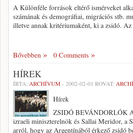
A Különféle források eltérő ismérveket alk
számának és demográfiai, migrációs stb. m
illetve annak kritériumaként, ki a zsidó. Az
Bővebben
0 Comments
HÍREK
ÍRTA:
ARCHÍVUM
-
2002-02-01
ROVAT:
ARCH
Hírek
ZSIDÓ BEVÁNDORLÓK AR
izraeli miniszterelnök és Sallai Meridor, a
arról, hogy az Argentínából érkező zsi­dó 