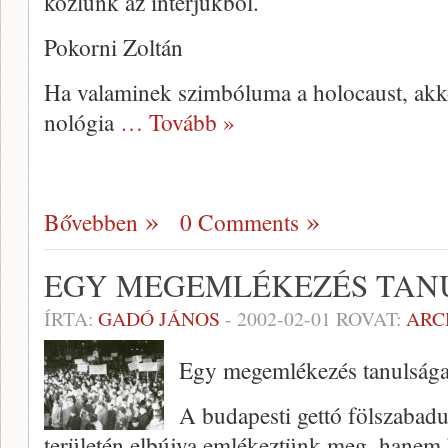
közlünk az interjúkból.
Pokorni Zoltán
Ha valaminek szimbóluma a holoca­ust, ak
nológia
… Tovább »
Bővebben
0 Comments
EGY MEGEMLÉKEZÉS TAN
ÍRTA:
GADÓ JÁNOS
-
2002-02-01
ROVAT:
ARC
Egy megemlékezés tanulsága
A budapesti gettó fölszabadul
területén elbújva emlékeztünk meg, hanem b