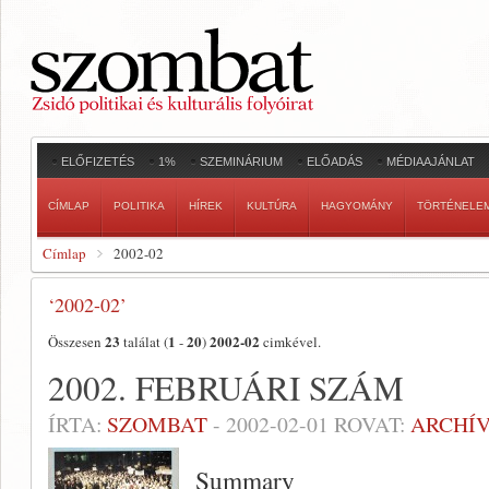
ELŐFIZETÉS
1%
SZEMINÁRIUM
ELŐADÁS
MÉDIAAJÁNLAT
CÍMLAP
POLITIKA
HÍREK
KULTÚRA
HAGYOMÁNY
TÖRTÉNELE
Címlap
2002-02
‘2002-02’
23
1
20
2002-02
Összesen
találat (
-
)
cimkével.
2002. FEBRUÁRI SZÁM
ÍRTA:
SZOMBAT
-
2002-02-01
ROVAT:
ARCHÍ
Summary