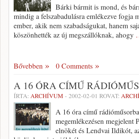
Bárki bármit is mond, és bárm
mindig a felszabadulásra emlékezve fogja m
ember, akik nem szabadságukat, hanem saját
köszönhették az új megszállóknak, ahogy
Bővebben
0 Comments
A 16 ÓRA CÍMŰ RÁDIÓMŰ
ÍRTA:
ARCHÍVUM
-
2002-02-01
ROVAT:
ARCH
A 16 óra című rádióműsorban
megemlékezésen megjelent P
elnökét és Lendvai Ildikót, 