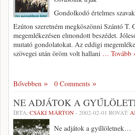
Gondolkodó értelmes szavak
Ezúton szeretném megköszönni Szán­tó T. 
megemlékezésen elmondott beszédet. Jóleső 
mutató gondolato­kat. Az eddigi megemlék
szövegei után öröm volt hallani
… Tovább 
Bővebben
0 Comments
NE ADJÁTOK A GYŰLÖLE
ÍRTA:
CSÁKI MÁRTON
-
2002-02-01
ROVAT:
A
Ne adjátok a gyűlöletnek…