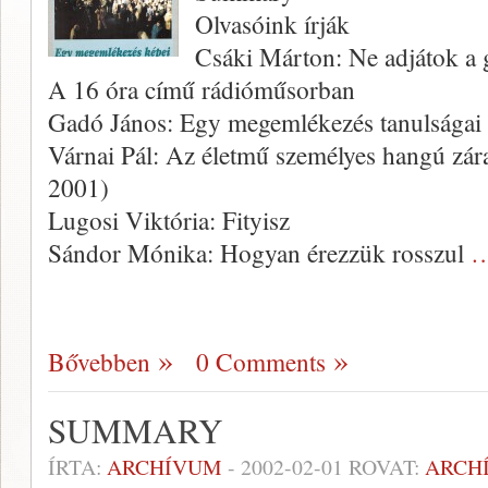
Olvasóink írják
Csáki Márton: Ne adjátok a
A 16 óra című rádióműsorban
Gadó János: Egy megemlékezés tanulságai
Várnai Pál: Az életmű személyes hangú zá
2001)
Lugosi Viktória: Fityisz
Sándor Mónika: Hogyan érezzük rosszul
…
Bővebben
0 Comments
SUMMARY
ÍRTA:
ARCHÍVUM
-
2002-02-01
ROVAT:
ARCH