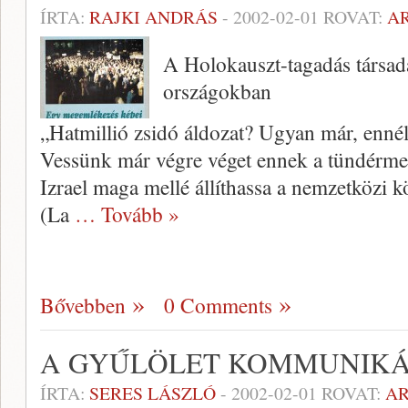
ÍRTA:
RAJKI ANDRÁS
-
2002-02-01
ROVAT:
A
A Holokauszt-tagadás társada
országokban
„Hatmillió zsidó áldozat? Ugyan már, ennél
Vessünk már végre véget ennek a tündérmes
Izrael maga mellé állíthassa a nemzetközi 
(La
… Tovább »
Bővebben
0 Comments
A GYŰLÖLET KOMMUNIKÁ
ÍRTA:
SERES LÁSZLÓ
-
2002-02-01
ROVAT:
A