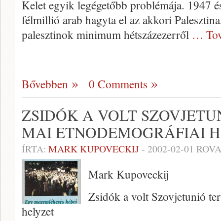
Kelet egyik legé­getőbb problémája. 1947 és
félmillió arab hagyta el az akkori Palesztina, 
palesztinok minimum hétszáze­zerről
… Tov
Bővebben
0 Comments
ZSIDÓK A VOLT SZOVJETU
MAI ETNODEMOGRÁFIAI H
ÍRTA:
MARK KUPOVECKIJ
-
2002-02-01
ROVA
Mark Kupoveckij
Zsidók a volt Szovjetunió te
helyzet