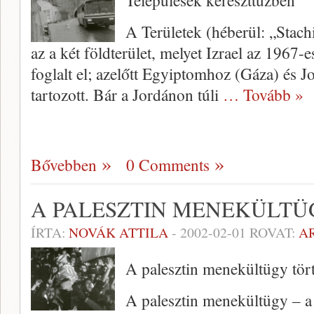
Települések kereszttűzben
A Területek (héberül: „Stach
az a két földte­rület, melyet Izrael az 1967-
foglalt el; azelőtt Egyiptomhoz (Gáza) és J
tartozott. Bár a Jor­dánon túli
… Tovább »
Bővebben
0 Comments
A PALESZTIN MENEKÜLTÜ
ÍRTA:
NOVÁK ATTILA
-
2002-02-01
ROVAT:
A
A palesztin menekültügy tör
A palesztin menekültügy – a