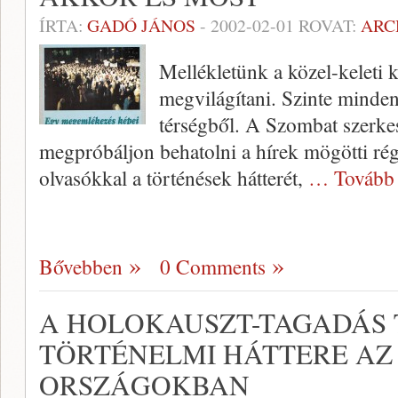
ÍRTA:
GADÓ JÁNOS
-
2002-02-01
ROVAT:
ARC
Mellékletünk a közel-keleti k
megvilágítani. Szinte minde
térségből. A Szombat szerkes
megpróbáljon behatolni a hírek mögötti ré
olvasókkal a történések hátterét,
… Tovább
Bővebben
0 Comments
A HOLOKAUSZT-TAGADÁS 
TÖRTÉNELMI HÁTTERE AZ
ORSZÁGOKBAN