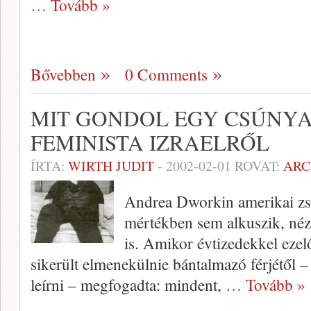
… Tovább »
Bővebben
0 Comments
MIT GONDOL EGY CSÚNYA 
FEMINISTA IZRAELRŐL
ÍRTA:
WIRTH JUDIT
-
2002-02-01
ROVAT:
ARC
Andrea Dworkin amerikai zsi
mértékben sem alkuszik, néze
is. Amikor évtizedekkel ezelő
sikerült elmenekülnie bántalmazó férjétől –
leírni – megfogadta: mindent,
… Tovább »