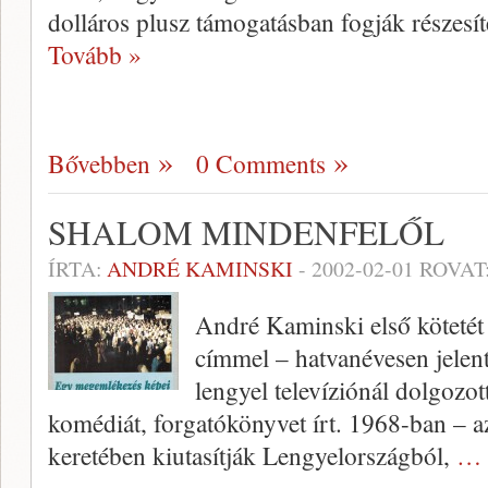
dolláros plusz támoga­tásban fogják részesít
Tovább »
Bővebben
0 Comments
SHALOM MINDENFELŐL
ÍRTA:
ANDRÉ KAMINSKI
-
2002-02-01
ROVAT
André Kaminski első kötetét
címmel – hatva­névesen jelen
lengyel televíziónál dolgozott
komédiát, forgatókönyvet írt. 1968-ban – a
keretében kiutasítják Lengyelországból,
… 