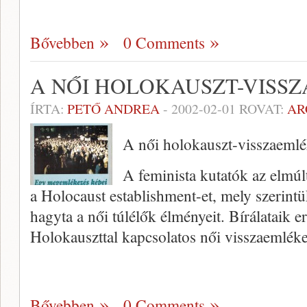
Bővebben
0 Comments
A NŐI HOLOKAUSZT-VISS
ÍRTA:
PETŐ ANDREA
-
2002-02-01
ROVAT:
AR
A női holokauszt-visszaeml
A feminista kutatók az elmúl
a Holocaust establishment-et, mely szerintü
hagyta a női túlélők élmé­nyeit. Bírálataik
Holokauszttal kapcsolatos női vissza­emlé
Bővebben
0 Comments