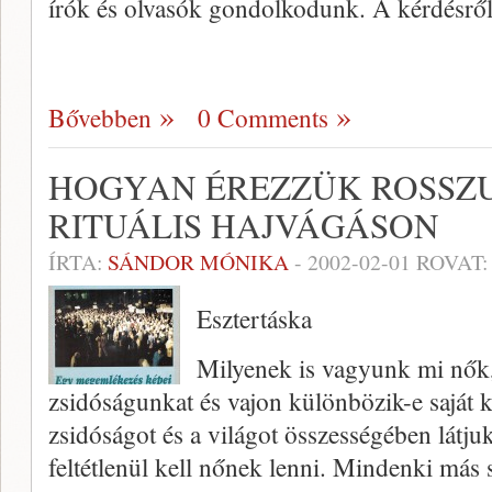
írók és olva­sók gondolkodunk. A kérdésrő
Bővebben
0 Comments
HOGYAN ÉREZZÜK ROSSZ
RITUÁLIS HAJVÁGÁSON
ÍRTA:
SÁNDOR MÓNIKA
-
2002-02-01
ROVAT
Esztertáska
Milyenek is vagyunk mi nők
zsidóságunkat és vajon különbözik-e saját 
zsidóságot és a világot összességében látj
feltétlenül kell nőnek lenni. Mindenki más 