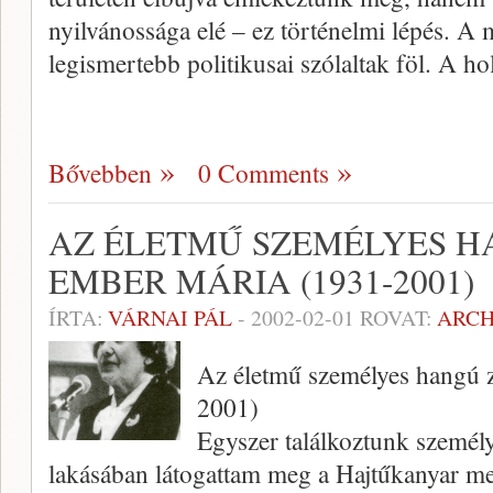
nyilvánossága elé – ez történelmi lépés. A
legismertebb politikusai szó­laltak föl. A h
Bővebben
0 Comments
AZ ÉLETMŰ SZEMÉLYES H
EMBER MÁRIA (1931-2001)
ÍRTA:
VÁRNAI PÁL
-
2002-02-01
ROVAT:
ARC
Az életmű személyes hangú 
2001)
Egyszer találkoztunk személ
lakásában látogattam meg a Hajtűkanyar me