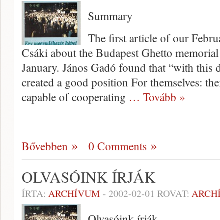
Summary
The first article of our Febr
Csáki about the Budapest Ghetto memorial 
January. János Gadó found that “with this
created a good position For them­selves: th
capable of cooperating
… Tovább »
Bővebben
0 Comments
OLVASÓINK ÍRJÁK
ÍRTA:
ARCHÍVUM
-
2002-02-01
ROVAT:
ARCH
Olvasóink írják