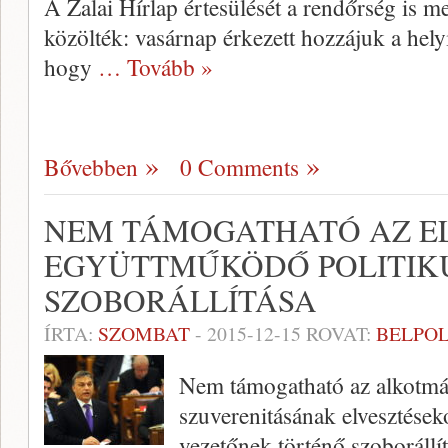
A Zalai Hírlap értesülését a rendőrség is m
közölték: vasárnap érkezett hozzájuk a helyi
hogy
… Tovább »
Bővebben
0 Comments
NEM TÁMOGATHATÓ AZ 
EGYÜTTMŰKÖDŐ POLITIK
SZOBORÁLLÍTÁSA
ÍRTA:
SZOMBAT
-
2015-12-15
ROVAT:
BELPOL
Nem támogatható az alkotmá
szuverenitásának elvesztések
vezetőnek történő szoboráll