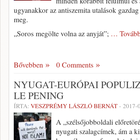
minden korábbit felülmúl és á
ugyanakkor az antiszemita utalások gazdag 
meg.
„Soros megölte volna az anyját”;
… Tovább
Bővebben
0 Comments
NYUGAT-EURÓPAI POPULI
LE PENING
ÍRTA:
VESZPRÉMY LÁSZLÓ BERNÁT
-
2017-
A „szélsőjobboldali előretör
nyugati szalagcímek, ám a k