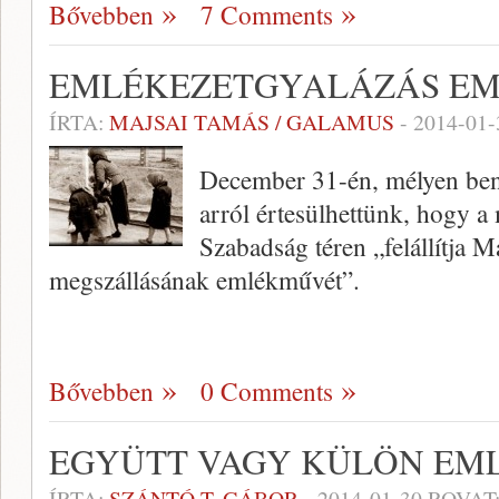
Bővebben
7 Comments
EMLÉKEZETGYALÁZÁS E
ÍRTA:
MAJSAI TAMÁS / GALAMUS
-
2014-01-
December 31-én, mélyen benne
arról értesülhettünk, hogy 
Szabadság téren „felállítja 
megszállásának emlékművét”.
Bővebben
0 Comments
EGYÜTT VAGY KÜLÖN EM
ÍRTA:
SZÁNTÓ T. GÁBOR
-
2014-01-30
ROVAT