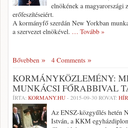
elnökének a magyarországi zs
erőfeszítéseiért.
A kormányfő szerdán New Yorkban munkare
a szervezet elnökével.
… Tovább »
Bővebben
4 Comments
KORMÁNYKÖZLEMÉNY: MI
MUNKÁCSI FŐRABBIVAL 
ÍRTA:
KORMANY.HU
-
2015-09-30
ROVAT:
HÍ
Az ENSZ-közgyűlés hetén N
István, a KKM egyházdiplomá