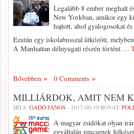
Legalább 8 ember meghalt és
New Yorkban, amikor egy kis
hajtott, ahol gyalogosokat és
Ezután egy iskolabusszal ütközött, melyben
A Manhattan délnyugati részén történt
… T
Bővebben
0 Comments
MILLIÁRDOK, AMIT NEM 
ÍRTA:
GADÓ JÁNOS
-
2017-06-19
ROVAT:
POL
A magyar zsidókat olyan irá
egyáltalán nincsenek felkész