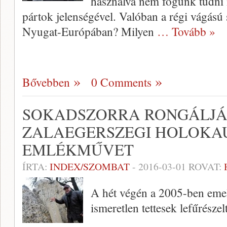
használva nem fogunk tudni m
pártok jelenségével. Valóban a régi vágású
Nyugat-Európában? Milyen
… Tovább »
Bővebben
0 Comments
SOKADSZORRA RONGÁLJÁ
ZALAEGERSZEGI HOLOKA
EMLÉKMŰVET
ÍRTA:
INDEX/SZOMBAT
-
2016-03-01
ROVAT:
A hét végén a 2005-ben emel
ismeretlen tettesek lefűrésze