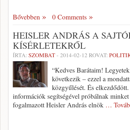
Bővebben
0 Comments
HEISLER ANDRÁS A SAJTÓ
KÍSÉRLETEKRŐL
ÍRTA:
SZOMBAT
-
2014-02-12
ROVAT:
POLITI
“Kedves Barátaim! Legyetek 
következik – ezzel a mondatt
közgyűlését. És elkezdődött.
információk segítségével próbálnak minket a
fogalmazott Heisler András elnök
… Továb