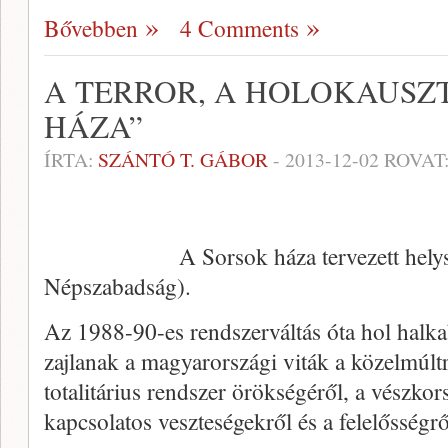
Bővebben
4 Comments
A TERROR, A HOLOKAUSZT
HÁZA”
ÍRTA:
SZÁNTÓ T. GÁBOR
-
2013-12-02
ROVAT
A Sorsok háza tervezett hely
Népszabadság).
Az 1988-90-es rendszerváltás óta hol halk
zajlanak a magyarországi viták a közelmúltr
totalitárius rendszer örökségéről, a vészko
kapcsolatos veszteségekről és a felelősségrő