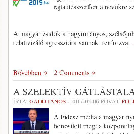
rajtaütésszerűen a nevükre sz
A magyar zsidók a hagyományos, szélsőjob
relativizáló agresszióra vannak trenírozva,
Bővebben
2 Comments
A SZELEKTÍV GÁTLÁSTAL
ÍRTA:
GADÓ JÁNOS
-
2017-05-06
ROVAT:
POL
A Fidesz média a magyar ny
honosított meg: a központilag