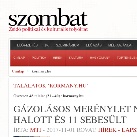
ELŐFIZETÉS
1%
SZEMINÁRIUM
ELŐADÁS
MÉDIAAJÁNLAT
CÍMLAP
POLITIKA
HÍREK
KULTÚRA
HAGYOMÁNY
TÖRTÉNELE
Címlap
kormany.hu
TALÁLATOK ‘KORMANY.HU’
48
21
40
kormany.hu
Összesen
találat (
-
) :
.
GÁZOLÁSOS MERÉNYLET 
HALOTT ÉS 11 SEBESÜLT
ÍRTA:
MTI
-
2017-11-01
ROVAT:
HÍREK - LAP