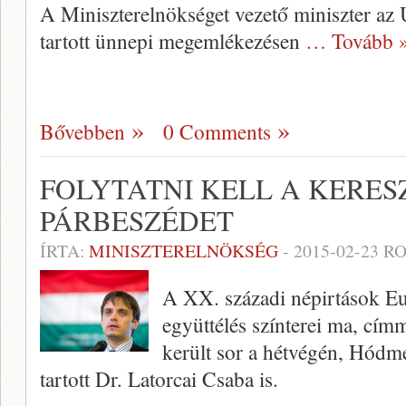
A Miniszterelnökséget vezető miniszter az
tartott ünnepi megemlékezésen
… Tovább 
Bővebben
0 Comments
FOLYTATNI KELL A KERES
PÁRBESZÉDET
ÍRTA:
MINISZTERELNÖKSÉG
-
2015-02-23
RO
A XX. századi népirtások Eu
együttélés színterei ma, cí
került sor a hétvégén, Hódme
tartott Dr. Latorcai Csaba is.