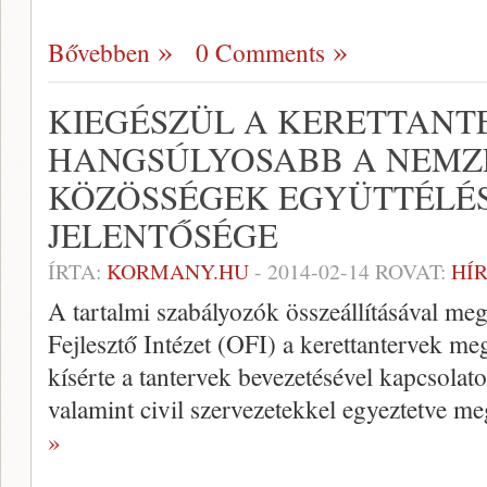
Bővebben
0 Comments
KIEGÉSZÜL A KERETTANT
HANGSÚLYOSABB A NEMZE
KÖZÖSSÉGEK EGYÜTTÉLÉ
JELENTŐSÉGE
ÍRTA:
KORMANY.HU
-
2014-02-14
ROVAT:
HÍ
A tartalmi szabályozók összeállításával meg
Fejlesztő Intézet (OFI) a kerettantervek m
kísérte a tantervek bevezetésével kapcsolato
valamint civil szervezetekkel egyeztetve m
»