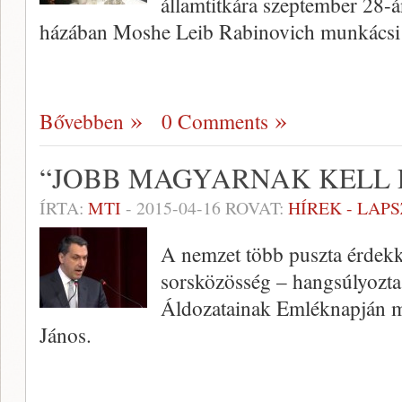
államtitkára szeptember 28-
házában Moshe Leib Rabinovich munkácsi 
Bővebben
0 Comments
“JOBB MAGYARNAK KELL
ÍRTA:
MTI
-
2015-04-16
ROVAT:
HÍREK - LAP
A nemzet több puszta érdekk
sorsközösség – hangsúlyozt
Áldozatainak Emléknapján m
János.