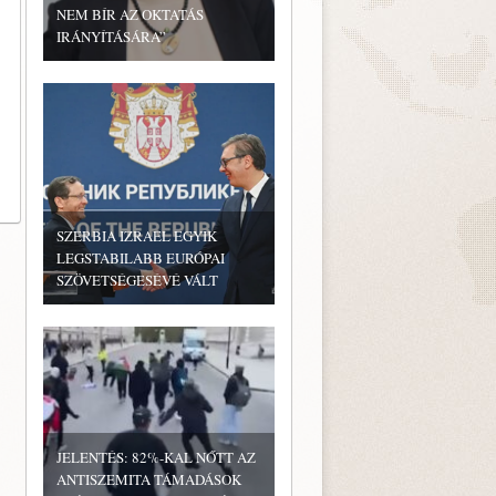
NEM BÍR AZ OKTATÁS
IRÁNYÍTÁSÁRA”
SZERBIA IZRAEL EGYIK
LEGSTABILABB EURÓPAI
SZÖVETSÉGESÉVÉ VÁLT
JELENTÉS: 82%-KAL NŐTT AZ
ANTISZEMITA TÁMADÁSOK