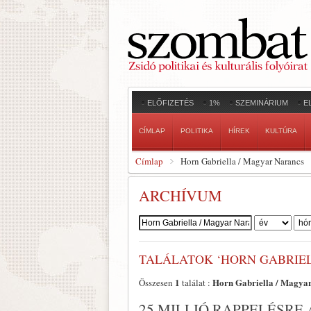
ELŐFIZETÉS
1%
SZEMINÁRIUM
E
CÍMLAP
POLITIKA
HÍREK
KULTÚRA
Címlap
Horn Gabriella / Magyar Narancs
ARCHÍVUM
Szerző:
TALÁLATOK ‘HORN GABRIE
1
Horn Gabriella / Magya
Összesen
találat :
25 MILLIÓ RAPPELÉSR