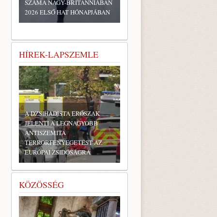
SZÁMA NAGY-BRITANNIÁBAN
2026 ELSŐ HAT HÓNAPJÁBAN
HÍREK-LAPSZEMLE
A DZSIHADISTA ERŐSZAK
JELENTI A LEGNAGYOBB
ANTISZEMITA
TERRORFENYEGETÉST AZ
EURÓPAI ZSIDÓSÁGRA
KÖZÖSSÉG