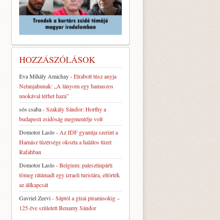
HOZZÁSZÓLÁSOK
Eva Mihály Amichay
-
Elrabolt túsz anyja
Netanjahunak: „A lányom egy hamaszos
unokával térhet haza”
sós csaba
-
Szakály Sándor: Horthy a
budapesti zsidóság megmentője volt
Domotor Laslo
-
Az IDF gyanúja szerint a
Hamász tüzérsége okozta a halálos tüzet
Rafahban
Domotor Laslo
-
Belgium: palesztinpárti
tömeg rátámadt egy izraeli turistára, eltörték
az állkapcsát
Gavriel Zeevi
-
Sáptól a gízai piramisokig –
125 éve született Benamy Sándor