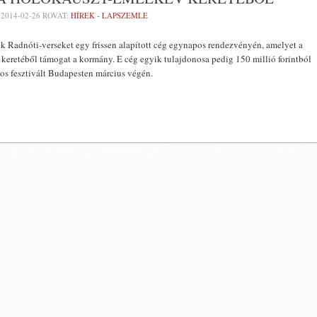
-
2014-02-26
ROVAT:
HÍREK - LAPSZEMLE
ek Radnóti-verseket egy frissen alapított cég egynapos rendezvényén, amelyet a
eretéből támogat a kormány. E cég egyik tulajdonosa pedig 150 millió forintból
os fesztivált Budapesten március végén.