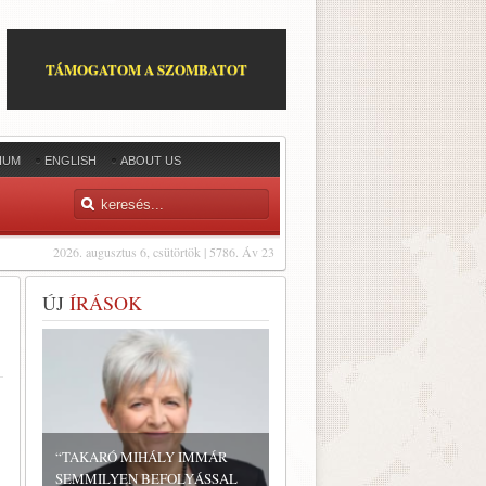
TÁMOGATOM A SZOMBATOT
IUM
ENGLISH
ABOUT US
2026. augusztus 6, csütörtök | 5786. Áv 23
ÚJ
ÍRÁSOK
“TAKARÓ MIHÁLY IMMÁR
SEMMILYEN BEFOLYÁSSAL