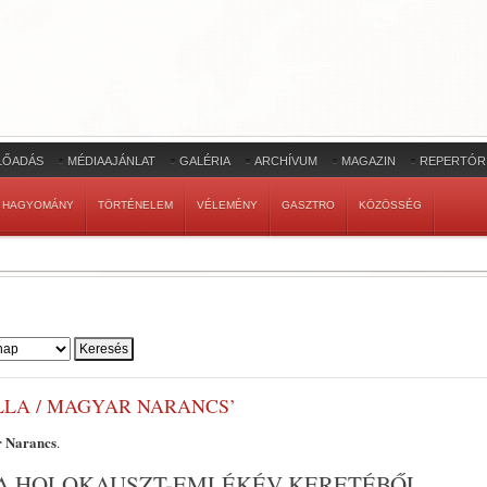
LŐADÁS
MÉDIAAJÁNLAT
GALÉRIA
ARCHÍVUM
MAGAZIN
REPERTÓR
HAGYOMÁNY
TÖRTÉNELEM
VÉLEMÉNY
GASZTRO
KÖZÖSSÉG
LLA / MAGYAR NARANCS’
r Narancs
.
E A HOLOKAUSZT-EMLÉKÉV KERETÉBŐL