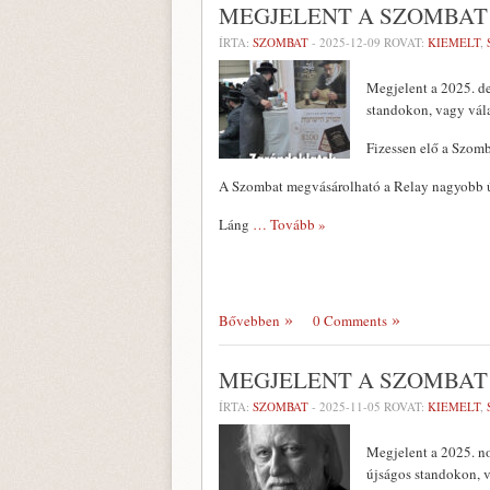
MEGJELENT A SZOMBAT
ÍRTA:
SZOMBAT
-
2025-12-09
ROVAT:
KIEMELT
,
Megjelent a 2025. d
standokon, vagy vál
Fizessen elő a Szomb
A Szombat megvásárolható a Relay nagyobb ú
Láng
… Tovább »
Bővebben
0 Comments
MEGJELENT A SZOMBAT
ÍRTA:
SZOMBAT
-
2025-11-05
ROVAT:
KIEMELT
,
Megjelent a 2025. n
újságos standokon, 