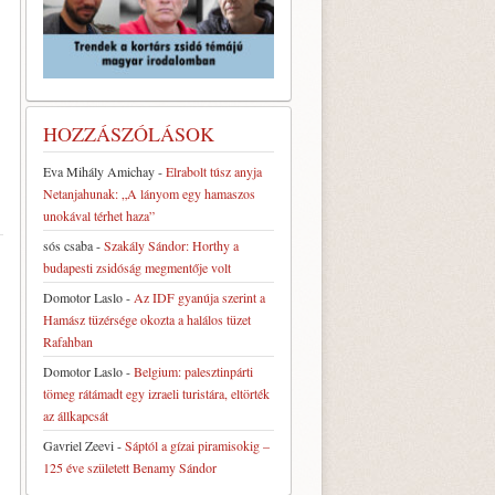
HOZZÁSZÓLÁSOK
Eva Mihály Amichay
-
Elrabolt túsz anyja
Netanjahunak: „A lányom egy hamaszos
unokával térhet haza”
sós csaba
-
Szakály Sándor: Horthy a
budapesti zsidóság megmentője volt
Domotor Laslo
-
Az IDF gyanúja szerint a
Hamász tüzérsége okozta a halálos tüzet
Rafahban
Domotor Laslo
-
Belgium: palesztinpárti
tömeg rátámadt egy izraeli turistára, eltörték
az állkapcsát
Gavriel Zeevi
-
Sáptól a gízai piramisokig –
125 éve született Benamy Sándor