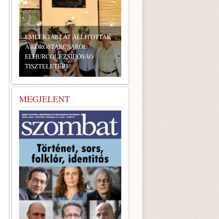
OTTAK
G
BONYHÁDI ZSIDÓ NAPOK
MEGJELENT