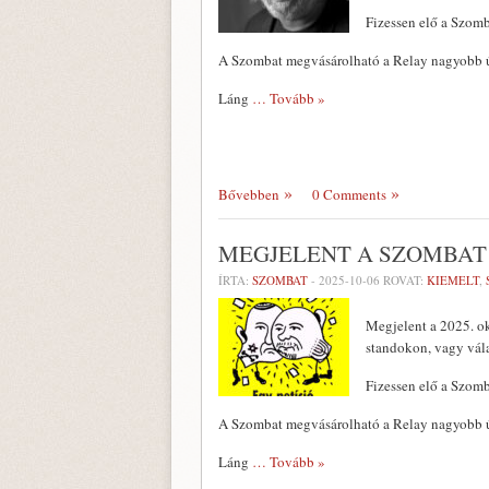
Fizessen elő a Szomb
A Szombat megvásárolható a Relay nagyobb ú
Láng
… Tovább »
Bővebben
0 Comments
MEGJELENT A SZOMBAT
ÍRTA:
SZOMBAT
-
2025-10-06
ROVAT:
KIEMELT
,
Megjelent a 2025. ok
standokon, vagy vál
Fizessen elő a Szomb
A Szombat megvásárolható a Relay nagyobb ú
Láng
… Tovább »