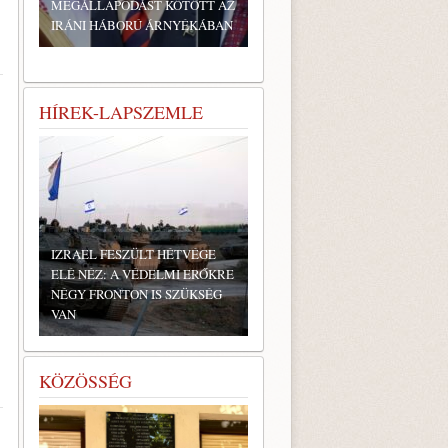
MEGÁLLAPODÁST KÖTÖTT AZ
IRÁNI HÁBORÚ ÁRNYÉKÁBAN
HÍREK-LAPSZEMLE
IZRAEL FESZÜLT HÉTVÉGE
ELÉ NÉZ: A VÉDELMI ERŐKRE
NÉGY FRONTON IS SZÜKSÉG
VAN
KÖZÖSSÉG