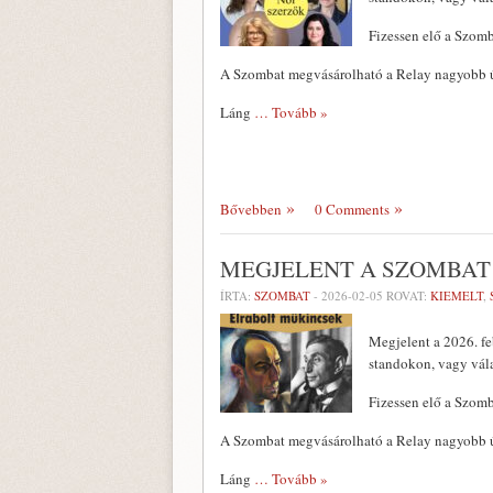
Fizessen elő a Szomb
A Szombat megvásárolható a Relay nagyobb ú
Láng
… Tovább »
Bővebben
0 Comments
MEGJELENT A SZOMBAT 
ÍRTA:
SZOMBAT
-
2026-02-05
ROVAT:
KIEMELT
,
Megjelent a 2026. fe
standokon, vagy vál
Fizessen elő a Szomb
A Szombat megvásárolható a Relay nagyobb ú
Láng
… Tovább »