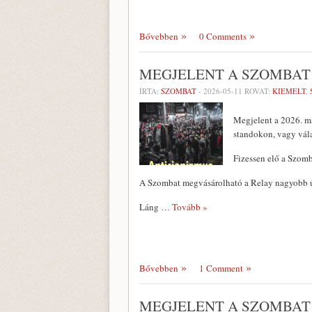
Bővebben
0 Comments
MEGJELENT A SZOMBAT 
ÍRTA:
SZOMBAT
-
2026-05-11
ROVAT:
KIEMELT
,
Megjelent a 2026. m
standokon, vagy vál
Fizessen elő a Szomb
A Szombat megvásárolható a Relay nagyobb ú
Láng
… Tovább »
Bővebben
1 Comment
MEGJELENT A SZOMBAT 