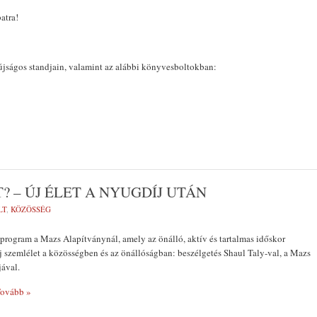
atra!
jságos standjain, valamint az alábbi könyvesboltokban:
? – ÚJ ÉLET A NYUGDÍJ UTÁN
LT
,
KÖZÖSSÉG
l program a Mazs Alapítványnál, amely az önálló, aktív és tartalmas időskor
Új szemlélet a közösségben és az önállóságban: beszélgetés Shaul Taly-val, a Mazs
ával.
ovább »