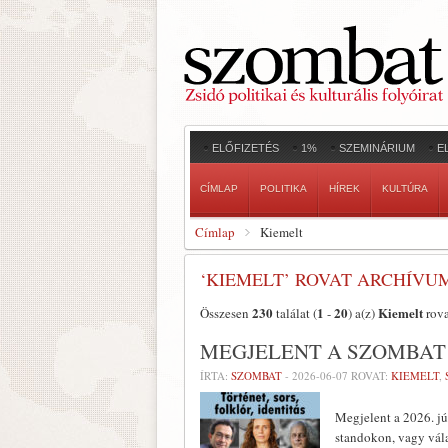
ELŐFIZETÉS
1%
SZEMINÁRIUM
E
CÍMLAP
POLITIKA
HÍREK
KULTÚRA
Címlap
Kiemelt
‘KIEMELT’ ROVAT ARCHÍVU
230
1
20
Kiemelt
Összesen
találat (
-
) a(z)
rova
MEGJELENT A SZOMBAT 
ÍRTA:
SZOMBAT
-
2026-06-07
ROVAT:
KIEMELT
,
Megjelent a 2026. jú
standokon, vagy vál