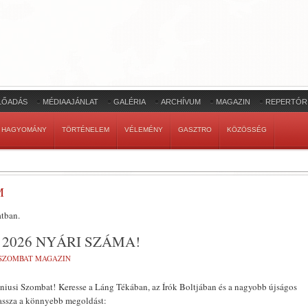
LŐADÁS
MÉDIAAJÁNLAT
GALÉRIA
ARCHÍVUM
MAGAZIN
REPERTÓR
HAGYOMÁNY
TÖRTÉNELEM
VÉLEMÉNY
GASZTRO
KÖZÖSSÉG
M
tban.
2026 NYÁRI SZÁMA!
SZOMBAT MAGAZIN
niusi Szombat! Keresse a Láng Tékában, az Írók Boltjában és a nagyobb újságos
assza a könnyebb megoldást: