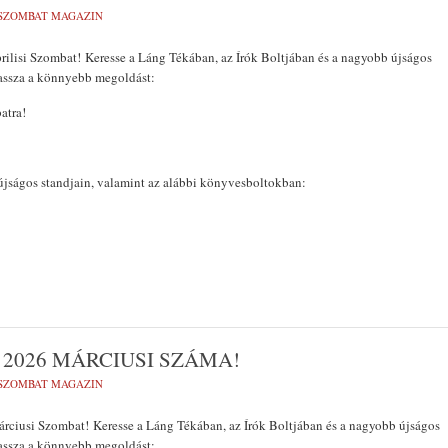
SZOMBAT MAGAZIN
rilisi Szombat! Keresse a Láng Tékában, az Írók Boltjában és a nagyobb újságos
EMLÉKTÁBLÁT ÁLLÍT
assza a könnyebb megoldást:
A KÖRÖSTARCSÁRÓL
atra!
ELHURCOLT ZSIDÓSÁ
TISZTELETÉRE
jságos standjain, valamint az alábbi könyvesboltokban:
2026 MÁRCIUSI SZÁMA!
SZOMBAT MAGAZIN
rciusi Szombat! Keresse a Láng Tékában, az Írók Boltjában és a nagyobb újságos
assza a könnyebb megoldást: