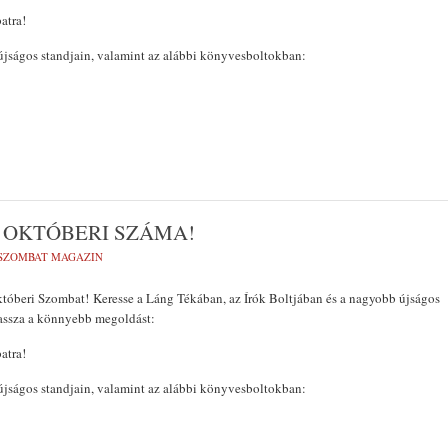
atra!
jságos standjain, valamint az alábbi könyvesboltokban:
 OKTÓBERI SZÁMA!
SZOMBAT MAGAZIN
tóberi Szombat! Keresse a Láng Tékában, az Írók Boltjában és a nagyobb újságos
assza a könnyebb megoldást:
atra!
jságos standjain, valamint az alábbi könyvesboltokban: