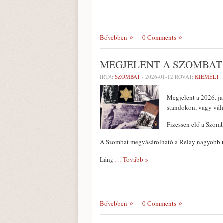
Bővebben
0 Comments
MEGJELENT A SZOMBAT 
ÍRTA:
SZOMBAT
-
2026-01-12
ROVAT:
KIEMELT
Megjelent a 2026. ja
standokon, vagy vál
Fizessen elő a Szomb
A Szombat megvásárolható a Relay nagyobb ú
Láng
… Tovább »
Bővebben
0 Comments