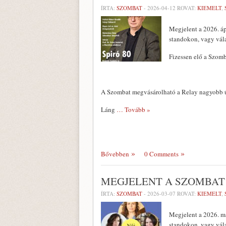
ÍRTA:
SZOMBAT
-
2026-04-12
ROVAT:
KIEMELT
,
Megjelent a 2026. áp
standokon, vagy vál
Fizessen elő a Szomb
A Szombat megvásárolható a Relay nagyobb ú
Láng
… Tovább »
Bővebben
0 Comments
MEGJELENT A SZOMBAT 
ÍRTA:
SZOMBAT
-
2026-03-07
ROVAT:
KIEMELT
,
Megjelent a 2026. má
standokon, vagy vál