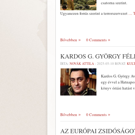
csatorna szerint.
Ugyanezen forrás szerint a terrorszervezet
… T
Bővebben
0 Comments
KARDOS G. GYÖRGY FÉ
ÍRTA:
NOVÁK ATTILA
-
2025-05-10
ROVAT:
KUL
Kardos G. György Av
egy évvel a Hatnapos
könyv óriási hatást 
Bővebben
0 Comments
AZ EURÓPAI ZSIDÓSÁG