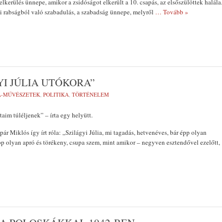
lkerülés ünnepe, amikor a zsidóságot elkerült a 10. csapás, az elsőszülöttek halála
i rabságból való szabadulás, a szabadság ünnepe, melyről
… Tovább »
I JÚLIA UTÓKORA”
A-MŰVÉSZETEK
,
POLITIKA
,
TÖRTÉNELEM
aim túléljenek” – írta egy helyütt.
ár Miklós így írt róla: „Szilágyi Júlia, mi tagadás, hetvenéves, bár épp olyan
épp olyan apró és törékeny, csupa szem, mint amikor – negyven esztendővel ezelőtt,