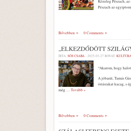
Közeleg Pészach, az e
Pészach az egyiptom
Bővebben
0 Comments
„ELKEZDŐDÖTT SZILÁGY
ÍRTA:
SÓS CSABA
-
2025-03-27
ROVAT:
KULTÚR
“Akarom, hogy halott
A jóbarát, Tamás Gásp
óriásiakat kacag, s 
még
… Tovább »
Bővebben
0 Comments