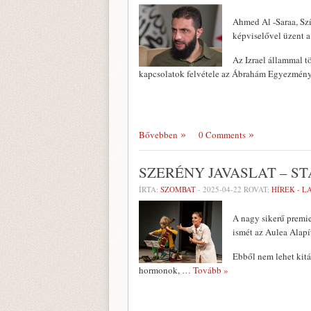
Ahmed Al -Saraa, Szí
képviselővel üzent a
Az Izrael állammal t
kapcsolatok felvétele az Ábrahám Egyezmény
Bővebben
0 Comments
SZERÉNY JAVASLAT – ST
ÍRTA:
SZOMBAT
-
2025-04-22
ROVAT:
HÍREK - 
A nagy sikerű premie
ismét az Aulea Alapí
Ebből nem lehet kit
hormonok,
… Tovább »