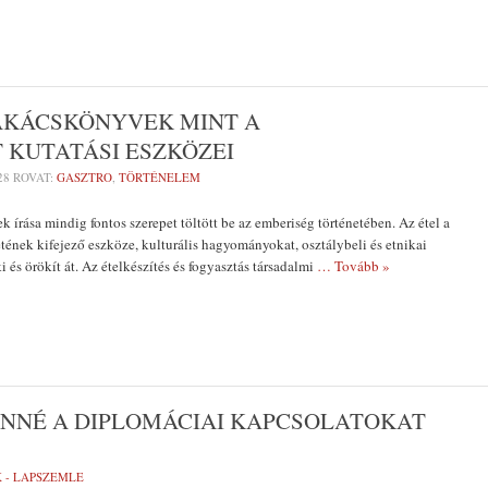
ZAKÁCSKÖNYVEK MINT A
KUTATÁSI ESZKÖZEI
28
ROVAT:
GASZTRO
,
TÖRTÉNELEM
ek írása mindig fontos szerepet töltött be az emberiség történetében. Az étel a
etének kifejező eszköze, kulturális hagyományokat, osztálybeli és etnikai
ki és örökít át. Az ételkészítés és fogyasztás társadalmi
… Tovább »
ENNÉ A DIPLOMÁCIAI KAPCSOLATOKAT
K - LAPSZEMLE