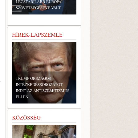
LEGSTABILABB EURÓPAI
SZÖVETSÉGESÉVÉ VÁLT
HÍREK-LAPSZEMLE
TRUMP ORSZÁGOS
INTÉZKEDÉSSOROZATOT
INDÍT AZ ANTISZEMITIZMUS
ELLEN
KÖZÖSSÉG