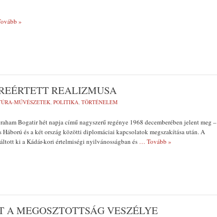
ovább »
LREÉRTETT REALIZMUSA
TÚRA-MŰVÉSZETEK
,
POLITIKA
,
TÖRTÉNELEM
raham Bogatir hét napja című nagyszerű regénye 1968 decemberében jelent meg –
 Háború és a két ország közötti diplomáciai kapcsolatok megszakítása után. A
váltott ki a Kádár-kori értelmiségi nyilvánosságban és
… Tovább »
OT A MEGOSZTOTTSÁG VESZÉLYE