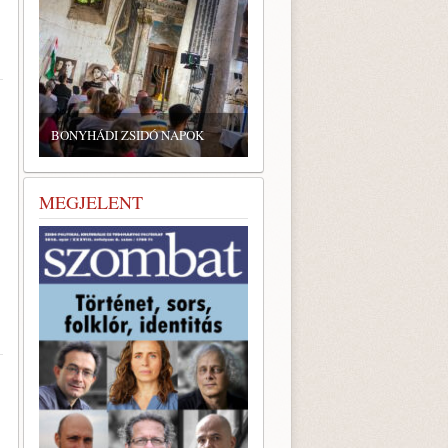
ZSIDÓ GASZTRONÓMIAI
TALÁLKOZÓ A BONYHÁDI
BONYHÁDI ZSIDÓ NAPOK
ZSINAGÓGÁBAN
MEGJELENT