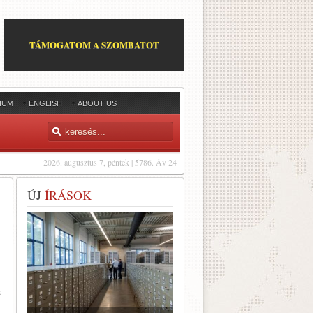
TÁMOGATOM A SZOMBATOT
IUM
ENGLISH
ABOUT US
2026. augusztus 7, péntek | 5786. Áv 24
ÚJ
ÍRÁSOK
: