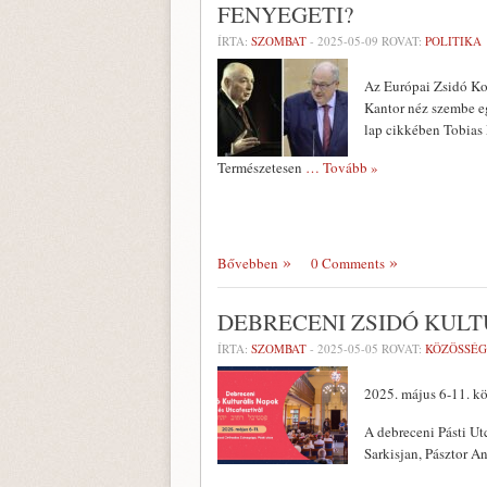
FENYEGETI?
ÍRTA:
SZOMBAT
-
2025-05-09
ROVAT:
POLITIKA
Az Európai Zsidó Kon
Kantor néz szembe eg
lap cikkében Tobias 
Természetesen
… Tovább »
Bővebben
0 Comments
DEBRECENI ZSIDÓ KULT
ÍRTA:
SZOMBAT
-
2025-05-05
ROVAT:
KÖZÖSSÉG
2025. május 6-11. kö
A debreceni Pásti U
Sarkisjan, Pásztor A