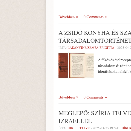
Bővebben
0 Comments
A ZSIDÓ KONYHA ÉS S
TÁRSADALOMTÖRTÉNET 
ÍRTA:
LADÁNYINÉ ZEMBA BRIGITTA
-
2025-04-
A főzés és ételrecept
társadalom és történ
identitásokat alakít 
Bővebben
0 Comments
MEGLEPŐ: SZÍRIA FELV
IZRAELLEL
ÍRTA:
UJKELET.LIVE
-
2025-04-25
ROVAT:
HÍRE