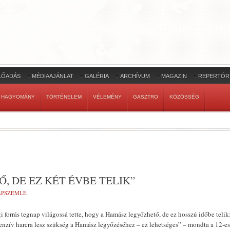
LŐADÁS
MÉDIAAJÁNLAT
GALÉRIA
ARCHÍVUM
MAGAZIN
REPERTÓR
HAGYOMÁNY
TÖRTÉNELEM
VÉLEMÉNY
GASZTRO
KÖZÖSSÉG
, DE EZ KÉT ÉVBE TELIK”
LAPSZEMLE
i forrás tegnap világossá tette, hogy a Hamász legyőzhető, de ez hosszú időbe telik
enzív harcra lesz szükség a Hamász legyőzéséhez – ez lehetséges” – mondta a 12-es