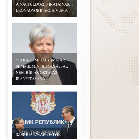
A NÁCI ÜLDÖZÉS IRATAINAK
LEGNAGYOBB ARCHÍVUMA
“TAKARÓ MIHÁLY IMMÁR
SEMMILYEN BEFOLYÁSSAL
NEM BÍR AZ OKTATÁS
IRÁNYÍTÁSÁRA”
SZERBIA IZRAEL EGYIK