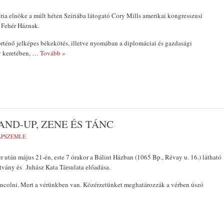
ria elnöke a múlt héten Szíriába látogató Cory Mills amerikai kongresszusi
 Fehér Háznak.
örténő jelképes békekötés, illetve nyomában a diplomáciai és gazdasági
 keretében,
… Tovább »
AND-UP, ZENE ÉS TÁNC
LAPSZEMLE
r után május 21-én, este 7 órakor a Bálint Házban (1065 Bp., Révay u. 16.) látható
tvány és Juhász Kata Társulata előadása.
áncolni. Mert a vérünkben van. Közérzetünket meghatározzák a vérben úszó