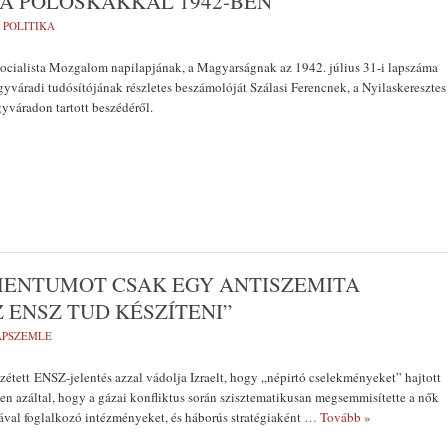
 A POLOSKÁKKAL 1942-BEN
:
POLITIKA
cialista Mozgalom napilapjának, a Magyarságnak az 1942. július 31-i lapszáma
gyváradi tudósítójának részletes beszámolóját Szálasi Ferencnek, a Nyilaskeresztes
yváradon tartott beszédéről.
MENTUMOT CSAK EGY ANTISZEMITA
 ENSZ TUD KÉSZÍTENI”
LAPSZEMLE
étett ENSZ-jelentés azzal vádolja Izraelt, hogy „népirtó cselekményeket” hajtott
len azáltal, hogy a gázai konfliktus során szisztematikusan megsemmisítette a nők
ával foglalkozó intézményeket, és háborús stratégiaként
… Tovább »