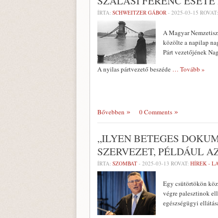
SZÁLASI FERENC ESETE
ÍRTA:
SCHWEITZER GÁBOR
-
2025-03-15
ROVAT
A Magyar Nemzetiszo
közölte a napilap na
Párt vezetőjének Nag
A nyilas pártvezető beszéde
… Tovább »
Bővebben
0 Comments
„ILYEN BETEGES DOKU
SZERVEZET, PÉLDÁUL AZ
ÍRTA:
SZOMBAT
-
2025-03-13
ROVAT:
HÍREK - 
Egy csütörtökön közz
végre palesztinok el
egészségügyi ellátás