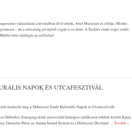
gresszus választásán a hivatalban lévő elnök, Ariel Muzicant és elődje, Moshe
ymással – de a szövetség jövőjéről végül is ez dönt. A Tachles című svájci zsidó
Müller tette mérlegre az esélyeket:
URÁLIS NAPOK ÉS UTCAFESZTIVÁL
zött rendezik meg a Debreceni Zsidó Kulturális Napok és Utcafesztivált.
tcai Orthodox Zsinagóga köré szerveződő hatnapos találkozón többek között Karin
nna, Gerendás Péter, az Anima Sound System és a Debreceni Dixiland
… Tovább »