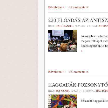
Bővebben
0 Comments
220 ELŐADÁS AZ ANTIS
ÍRTA:
GADÓ JÁNOS
-
2025-04-17
ROVAT:
ANTIS
Az október 7-i barbá
megosztottságot ere
közösségekben is, h
»
Bővebben
0 Comments
HAGGADÁK POZSONYTÓ
ÍRTA:
SÓS CSABA
-
2025-04-11
ROVAT:
HAGYOM
Pészachi haggadák e