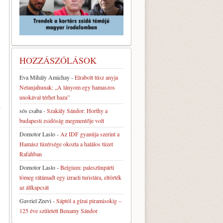
HOZZÁSZÓLÁSOK
Eva Mihály Amichay
-
Elrabolt túsz anyja
Netanjahunak: „A lányom egy hamaszos
unokával térhet haza”
sós csaba
-
Szakály Sándor: Horthy a
budapesti zsidóság megmentője volt
Domotor Laslo
-
Az IDF gyanúja szerint a
Hamász tüzérsége okozta a halálos tüzet
Rafahban
Domotor Laslo
-
Belgium: palesztinpárti
tömeg rátámadt egy izraeli turistára, eltörték
az állkapcsát
Gavriel Zeevi
-
Sáptól a gízai piramisokig –
125 éve született Benamy Sándor