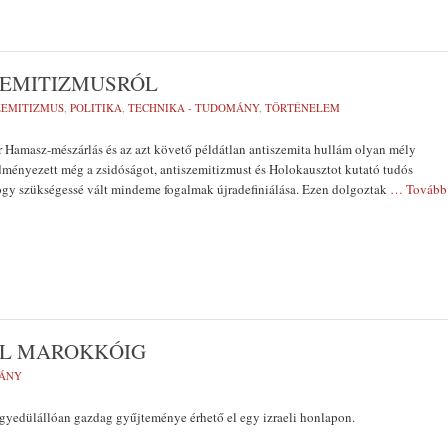
ZEMITIZMUSRÓL
ZEMITIZMUS
,
POLITIKA
,
TECHNIKA - TUDOMÁNY
,
TÖRTÉNELEM
r Hamasz-mészárlás és az azt követő példátlan antiszemita hullám olyan mély
dményezett még a zsidóságot, antiszemitizmust és Holokausztot kutató tudós
ogy szükségessé vált mindeme fogalmak újradefiniálása. Ezen dolgoztak
… Tovább
L MAROKKÓIG
ÁNY
gyedülállóan gazdag gyűjteménye érhető el egy izraeli honlapon.