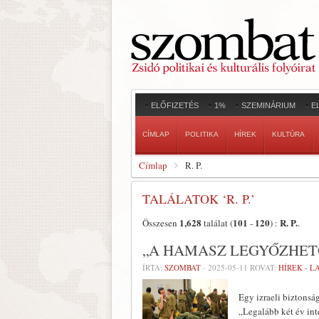
ELŐFIZETÉS
1%
SZEMINÁRIUM
E
CÍMLAP
POLITIKA
HÍREK
KULTÚRA
Címlap
R. P.
TALÁLATOK ‘R. P.’
1,628
101
120
R. P.
Összesen
találat (
-
) :
.
„A HAMASZ LEGYŐZHETŐ
ÍRTA:
SZOMBAT
-
2025-05-11
ROVAT:
HÍREK - 
Egy izraeli biztonság
„Legalább két év int