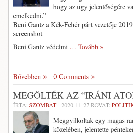
hogy az ügy jelentőségére val
emelkedni.”
Beni Gantz a Kék-Fehér párt vezetője 2019.
screenshot
Beni Gantz védelmi
… Tovább »
Bővebben
0 Comments
MEGÖLTÉK AZ “IRÁNI AT
ÍRTA:
SZOMBAT
-
2020-11-27
ROVAT:
POLITI
Meggyilkoltak egy magas ra
közelében, jelentette pénteke