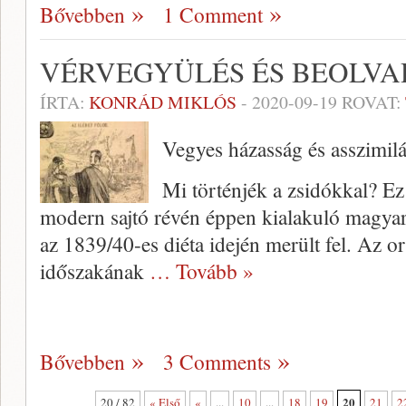
Bővebben
1 Comment
VÉRVEGYÜLÉS ÉS BEOLVA
ÍRTA:
KONRÁD MIKLÓS
-
2020-09-19
ROVAT:
Vegyes házasság és asszimil
Mi történjék a zsidókkal? Ez
modern sajtó révén éppen kialakuló magyar
az 1839/40-es diéta idején merült fel. Az 
időszakának
… Tovább »
Bővebben
3 Comments
20
20 / 82
« Első
«
...
10
...
18
19
21
2