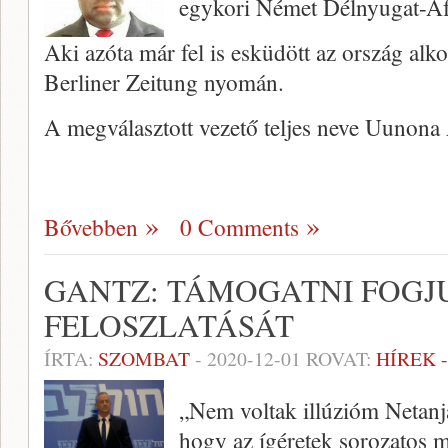
egykori Német Délnyugat-Afr
Aki azóta már fel is esküdött az ország alk
Berliner Zeitung nyomán.
A megválasztott vezető teljes neve Uunona 
Bővebben
0 Comments
GANTZ: TÁMOGATNI FOGJ
FELOSZLATÁSÁT
ÍRTA:
SZOMBAT
-
2020-12-01
ROVAT:
HÍREK 
„Nem voltak illúzióm Netanj
hogy az ígéretek sorozatos 