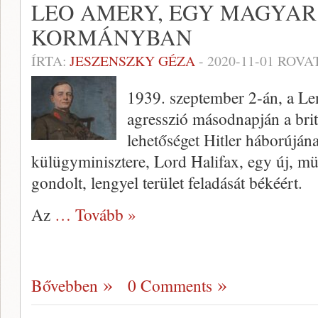
LEO AMERY, EGY MAGYAR 
KORMÁNYBAN
ÍRTA:
JESZENSZKY GÉZA
-
2020-11-01
ROVA
1939. szeptember 2-án, a Le
agresszió másodnapján a bri
lehetőséget Hitler háborújána
külügyminisztere, Lord Halifax, egy új, mü
gondolt, lengyel terület feladását békéért.
Az
… Tovább »
Bővebben
0 Comments