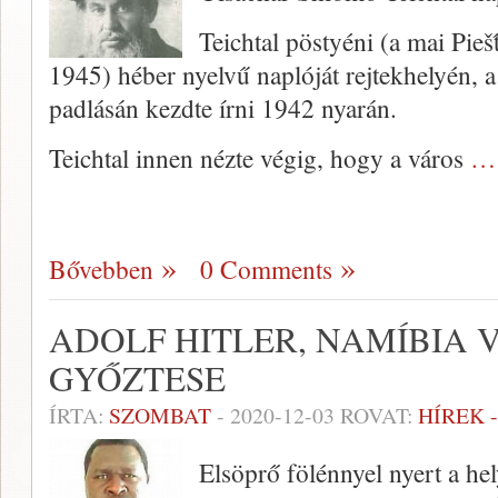
Teichtal pöstyéni (a mai Pieš
1945) héber nyelvű naplóját rejtekhelyén, a
padlásán kezdte írni 1942 nyarán.
Teichtal innen nézte végig, hogy a város
… 
Bővebben
0 Comments
ADOLF HITLER, NAMÍBIA 
GYŐZTESE
ÍRTA:
SZOMBAT
-
2020-12-03
ROVAT:
HÍREK 
Elsöprő fölénnyel nyert a he