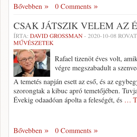
Bővebben
0 Comments
CSAK JÁTSZIK VELEM AZ 
ÍRTA:
DAVID GROSSMAN
-
2020-10-08
ROVAT
MŰVÉSZETEK
Rafael tizenöt éves volt, ami
végre megszabadult a szenved
A temetés napján esett az eső, és az egybeg
szorongtak a kibuc apró temetőjében. Tuvja,
Évekig odaadóan ápolta a feleségét, és
… T
Bővebben
0 Comments