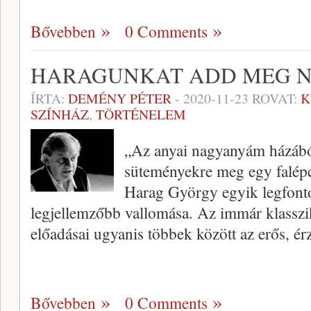
Bővebben
0 Comments
HARAGUNKAT ADD MEG 
ÍRTA:
DEMÉNY PÉTER
-
2020-11-23
ROVAT:
K
SZÍNHÁZ
,
TÖRTÉNELEM
„Az anyai nagyanyám házából c
süteményekre meg egy falép
Harag György egyik legfont
legjellemzőbb vallomása. Az immár klassz
előadásai ugyanis többek között az erős, ér
Bővebben
0 Comments