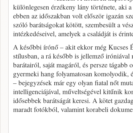
különlegesen érzékeny lány története, aki a 
ebben az időszakban volt először igazán sz
szóló barátságokat kötött, szembesült a vé
intézkedéseivel, amelyek a családját is érint
A későbbi írónő – akit ekkor még Kucses 
stílusban, a rá később is jellemző iróniával 
barátairól, saját magáról, és persze tágabb
gyermeki hang folyamatosan komolyodik, é
– bejegyzések már egy olyan fiatal nőt muta
intelligenciájával, műveltségével kitűnik kor
idősebbek barátságát keresi. A kötet gazd
maradt fotókból, valamint korabeli dokume