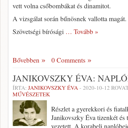
vett volna csőbombákat és dinamitot.
A vizsgálat során bűnösnek vallotta magát.
Szövetségi bírósági
… Tovább »
Bővebben
0 Comments
JANIKOVSZKY ÉVA: NAPLÓM
ÍRTA:
JANIKOVSZKY ÉVA
-
2020-10-12
ROVAT
MŰVÉSZETEK
Részlet a gyerekkori és fiata
Janikovszky Éva tizenkét és 
vezetett. A korabeli naplób