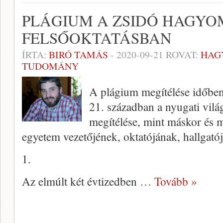
PLÁGIUM A ZSIDÓ HAGYO
FELSŐOKTATÁSBAN
ÍRTA:
BIRÓ TAMÁS
-
2020-09-21
ROVAT:
HAG
TUDOMÁNY
A plágium megítélése időben
21. században a nyugati vilá
megítélése, mint máskor és 
egyetem vezetőjének, oktatójának, hallgató
1.
Az elmúlt két évtizedben
… Tovább »