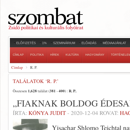
ELŐFIZETÉS
1%
SZEMINÁRIUM
ELŐADÁS
MÉDIAAJÁNLAT
CÍMLAP
POLITIKA
HÍREK
KULTÚRA
HAGYOMÁNY
TÖRTÉNELE
Címlap
R. P.
TALÁLATOK ‘R. P.’
1,628
381
400
R. P.
Összesen
találat (
-
) :
.
„FIAKNAK BOLDOG ÉDESA
ÍRTA:
KÓNYA JUDIT
-
2020-12-04
ROVAT:
HA
Yisachar Shlomo Teichtal na