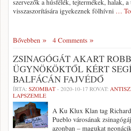
szervezők a húsfélék, tejtermékek, halak, a
visszaszorítására igyekeznek fölhívni
… To
Bővebben
4 Comments
ZSINAGÓGÁT AKART ROBBA
ÜGYNÖKÖKTŐL KÉRT SEGÍ
BALFÁCÁN FAJVÉDŐ
ÍRTA:
SZOMBAT
-
2020-10-17
ROVAT:
ANTIS
LAPSZEMLE
A Ku Klux Klan tag Richard
Pueblo városának zsinagógájá
azonban – magukat neonácik