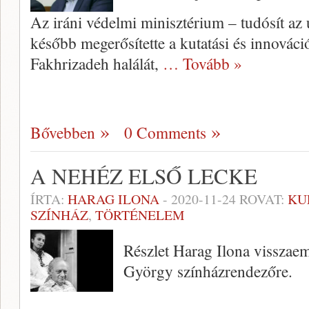
Az iráni védelmi minisztérium – tudósít az 
később megerősítette a kutatási és innovác
Fakhrizadeh halálát,
… Tovább »
Bővebben
0 Comments
A NEHÉZ ELSŐ LECKE
ÍRTA:
HARAG ILONA
-
2020-11-24
ROVAT:
KU
SZÍNHÁZ
,
TÖRTÉNELEM
Részlet Harag Ilona visszaem
György színházrendezőre.