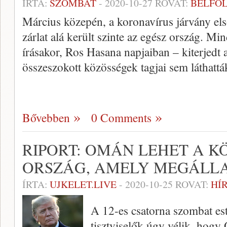
ÍRTA:
SZOMBAT
-
2020-10-27
ROVAT:
BELFÖ
Március közepén, a koronavírus járvány els
zárlat alá került szinte az egész ország. M
írásakor, Ros Hasana napjaiban – kiterjedt a 
összeszokott közösségek tagjai sem láthat
Bővebben
0 Comments
RIPORT: OMÁN LEHET A 
ORSZÁG, AMELY MEGÁLLA
ÍRTA:
UJKELET.LIVE
-
2020-10-25
ROVAT:
HÍ
A 12-es csatorna szombat esti 
tisztviselők úgy vélik, hogy