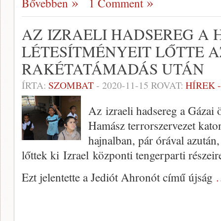
Bővebben
1 Comment
AZ IZRAELI HADSEREG A
LÉTESÍTMÉNYEIT LŐTTE A
RAKÉTATÁMADÁS UTÁN
ÍRTA:
SZOMBAT
-
2020-11-15
ROVAT:
HÍREK 
Az izraeli hadsereg a Gázai ö
Hamász terrorszervezet katona
hajnalban, pár órával azután,
lőttek ki Izrael központi tengerparti részeir
Ezt jelentette a Jediót Ahronót című újság