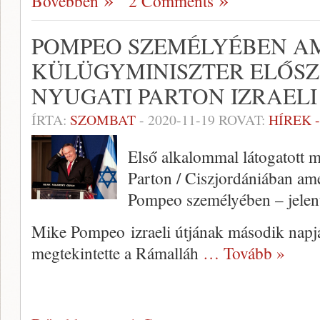
Bővebben
2 Comments
POMPEO SZEMÉLYÉBEN A
KÜLÜGYMINISZTER ELŐSZ
NYUGATI PARTON IZRAELI
ÍRTA:
SZOMBAT
-
2020-11-19
ROVAT:
HÍREK 
Első alkalommal látogatott m
Parton / Ciszjordániában am
Pompeo személyében – jelent
Mike Pompeo izraeli útjának második napján
megtekintette a Rámalláh
… Tovább »