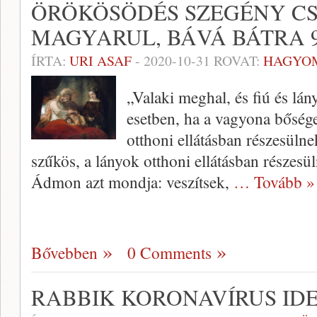
ÖRÖKÖSÖDÉS SZEGÉNY CS
MAGYARUL, BÁVÁ BÁTRA 9
ÍRTA:
URI ASAF
-
2020-10-31
ROVAT:
HAGYO
„Valaki meghal, és fiú és lá
esetben, ha a vagyona bősége
otthoni ellátásban részesül
szűkös, a lányok otthoni ellátásban részesü
Ádmon azt mondja: veszítsek,
… Tovább »
Bővebben
0 Comments
RABBIK KORONAVÍRUS ID