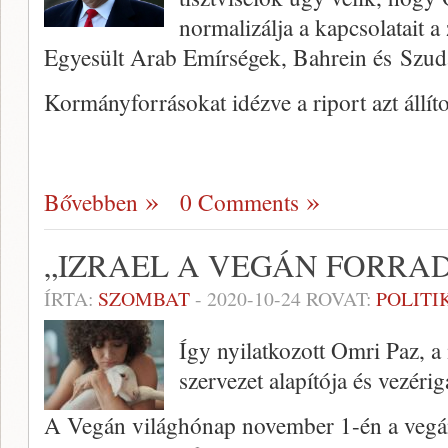
normalizálja a kapcsolatait a
Egyesült Arab Emírségek, Bahrein és Szudá
Kormányforrásokat idézve a riport azt állíto
Bővebben
0 Comments
„IZRAEL A VEGÁN FORRA
ÍRTA:
SZOMBAT
-
2020-10-24
ROVAT:
POLITI
Így nyilatkozott Omri Paz, a
szervezet alapítója és vezérig
A Vegán világhónap november 1-én a vegán