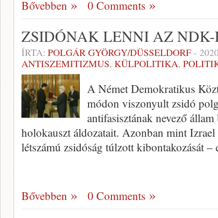
Bővebben
0 Comments
ZSIDÓNAK LENNI AZ NDK
ÍRTA:
POLGÁR GYÖRGY/DÜSSELDORF
-
2020
ANTISZEMITIZMUS
,
KÜLPOLITIKA
,
POLITI
A Német Demokratikus Köztá
módon viszonyult zsidó pol
antifasisztának nevező állam
holokauszt áldozatait. Azonban mint Izrael
létszámú zsidóság túlzott kibontakozását –
Bővebben
0 Comments