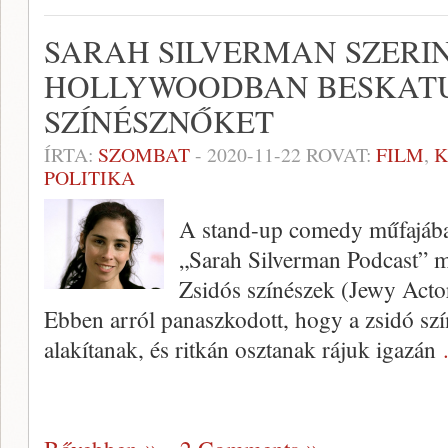
SARAH SILVERMAN SZERI
HOLLYWOODBAN BESKATU
SZÍNÉSZNŐKET
ÍRTA:
SZOMBAT
-
2020-11-22
ROVAT:
FILM
,
K
POLITIKA
A stand-up comedy műfajában 
„Sarah Silverman Podcast” 
Zsidós színészek (Jewy Acto
Ebben arról panaszkodott, hogy a zsidó sz
alakítanak, és ritkán osztanak rájuk igazán