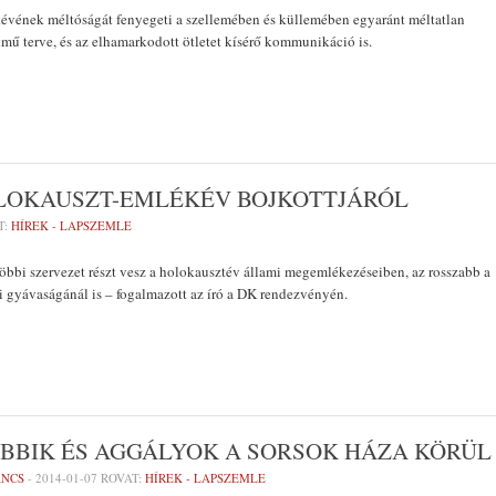
évének méltóságát fenyegeti a szellemében és küllemében egyaránt méltatlan
mű terve, és az elhamarkodott ötletet kísérő kommunikáció is.
LOKAUSZT-EMLÉKÉV BOJKOTTJÁRÓL
T:
HÍREK - LAPSZEMLE
többi szervezet részt vesz a holokausztév állami megemlékezéseiben, az rosszabb a
 gyávaságánál is – fogalmazott az író a DK rendezvényén.
BBIK ÉS AGGÁLYOK A SORSOK HÁZA KÖRÜL
ANCS
-
2014-01-07
ROVAT:
HÍREK - LAPSZEMLE