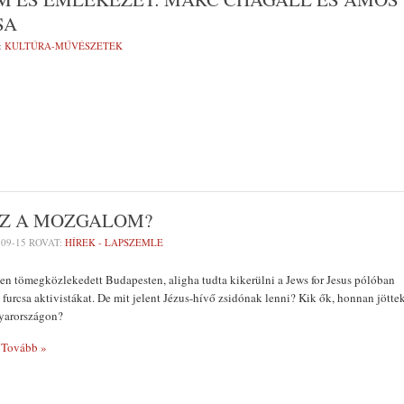
SA
:
KULTÚRA-MŰVÉSZETEK
 EZ A MOZGALOM?
-09-15
ROVAT:
HÍREK - LAPSZEMLE
en tömegközlekedett Budapesten, aligha tudta kikerülni a Jews for Jesus pólóban
 furcsa aktivistákat. De mit jelent Jézus-hívő zsidónak lenni? Kik ők, honnan jötte
yarországon?
Tovább »