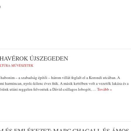
)
-HAVÉROK ÚJSZEGEDEN
LTÚRA-MŰVÉSZETEK
 habonim – a szabadság építői – három villát foglalt el a Korondi utcában. A
i harmincan, nyolc-kilenc éves fiúk. A másik kettőben volt a vezetők lakása és a
sünk utáni reggelen felvontuk a Dávid-csillagos lobogót,
… Tovább »
M ÉS EMLÉKEZET: MARC CHAGALL ÉS ÁMOS