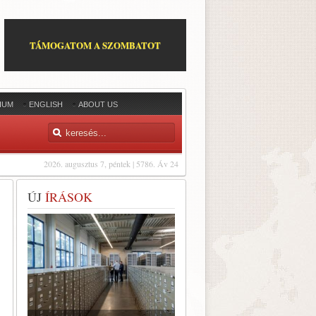
TÁMOGATOM A SZOMBATOT
IUM
ENGLISH
ABOUT US
2026. augusztus 7, péntek | 5786. Áv 24
ÚJ
ÍRÁSOK