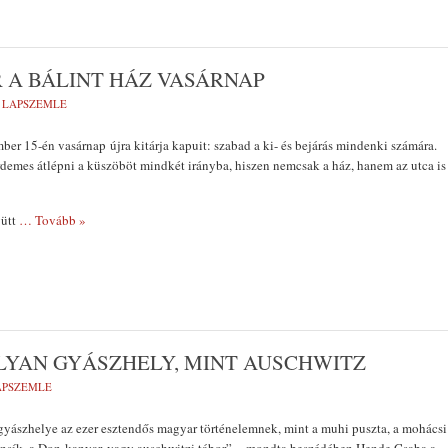
 A BÁLINT HÁZ VASÁRNAP
- LAPSZEMLE
ber 15-én vasárnap újra kitárja kapuit: szabad a ki- és bejárás mindenki számára.
demes átlépni a küszöböt mindkét irányba, hiszen nemcsak a ház, hanem az utca is
yütt
… Tovább »
LYAN GYÁSZHELY, MINT AUSCHWITZ
LAPSZEMLE
yászhelye az ezer esztendős magyar történelemnek, mint a muhi puszta, a mohácsi