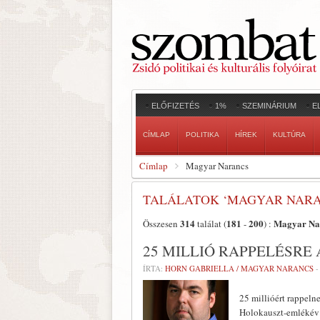
ELŐFIZETÉS
1%
SZEMINÁRIUM
E
CÍMLAP
POLITIKA
HÍREK
KULTÚRA
Címlap
Magyar Narancs
TALÁLATOK ‘MAGYAR NARA
314
181
200
Magyar Na
Összesen
találat (
-
) :
25 MILLIÓ RAPPELÉSR
ÍRTA:
HORN GABRIELLA / MAGYAR NARANCS
25 millióért rappeln
Holokauszt-emlékév k