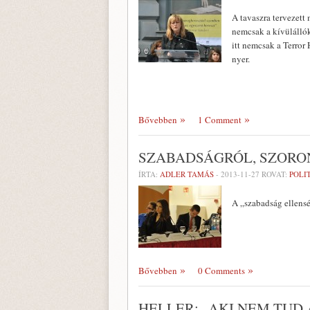
A tavaszra tervezet
nemcsak a kívülállók
itt nemcsak a Terror
nyer.
Bővebben
1 Comment
SZABADSÁGRÓL, SZORO
ÍRTA:
ADLER TAMÁS
-
2013-11-27
ROVAT:
POLI
A „szabadság ellensé
Bővebben
0 Comments
HELLER: „AKI NEM TUD 