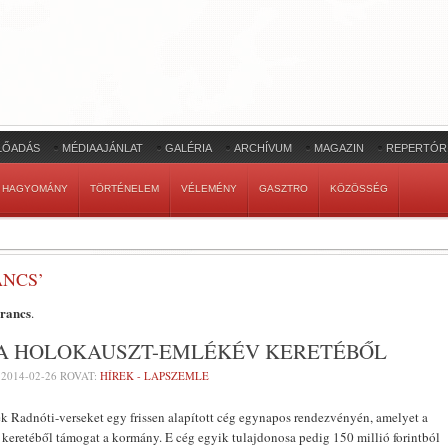
LŐADÁS
MÉDIAAJÁNLAT
GALÉRIA
ARCHÍVUM
MAGAZIN
REPERTÓR
HAGYOMÁNY
TÖRTÉNELEM
VÉLEMÉNY
GASZTRO
KÖZÖSSÉG
NCS’
rancs
.
E A HOLOKAUSZT-EMLÉKÉV KERETÉBŐL
-
2014-02-26
ROVAT:
HÍREK - LAPSZEMLE
ek Radnóti-verseket egy frissen alapított cég egynapos rendezvényén, amelyet a
eretéből támogat a kormány. E cég egyik tulajdonosa pedig 150 millió forintból