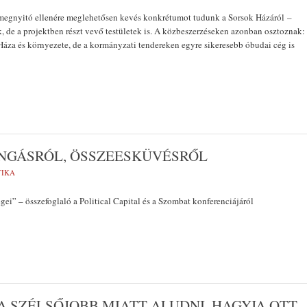
t megnyitó ellenére meglehetősen kevés konkrétumot tudunk a Sorsok Házáról –
, de a projektben részt vevő testületek is. A közbeszerzéseken azonban osztoznak:
 Háza és környezete, de a kormányzati tendereken egyre sikeresebb óbudai cég is
NGÁSRÓL, ÖSSZEESKÜVÉSRŐL
TIKA
gei” – összefoglaló a Political Capital és a Szombat konferenciájáról
A SZÉLSŐJOBB MIATT ALUDNI, HAGYJA OTT