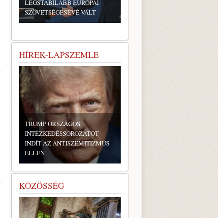
LEGSTABILABB EURÓPAI
SZÖVETSÉGESÉVÉ VÁLT
HÍREK-LAPSZEMLE
TRUMP ORSZÁGOS
INTÉZKEDÉSSOROZATOT
INDÍT AZ ANTISZEMITIZMUS
ELLEN
KÖZÖSSÉG