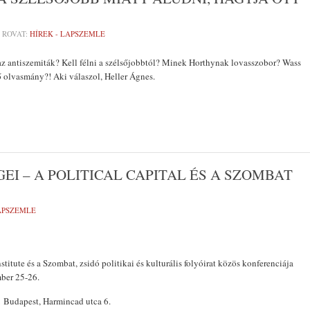
ROVAT:
HÍREK - LAPSZEMLE
z antiszemiták? Kell félni a szélsőjobbtól? Minek Horthynak lovasszobor? Wass
ő olvasmány?! Aki válaszol, Heller Ágnes.
I – A POLITICAL CAPITAL ÉS A SZOMBAT
LAPSZEMLE
nstitute és a Szombat, zsidó politikai és kulturális folyóirat közös konferenciája
ber 25-26.
 Budapest, Harmincad utca 6.