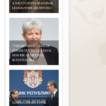
A NÁCI ÜLDÖZÉS IRATAINAK
LEGNAGYOBB ARCHÍVUMA
“TAKARÓ MIHÁLY IMMÁR
SEMMILYEN BEFOLYÁSSAL
NEM BÍR AZ OKTATÁS
IRÁNYÍTÁSÁRA”
SZERBIA IZRAEL EGYIK