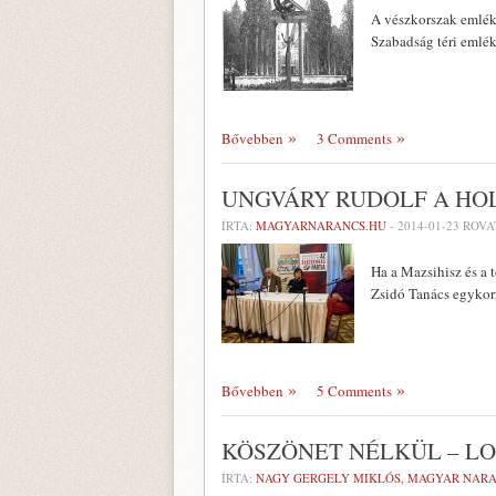
A vészkorszak emlék
Szabadság téri emlék
Bővebben
3 Comments
UNGVÁRY RUDOLF A HO
ÍRTA:
MAGYARNARANCS.HU
-
2014-01-23
ROVA
Ha a Mazsihisz és a 
Zsidó Tanács egykori
Bővebben
5 Comments
KÖSZÖNET NÉLKÜL – LO
ÍRTA:
NAGY GERGELY MIKLÓS, MAGYAR NAR