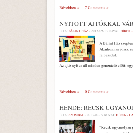
Bővebben
7 Comments
NYITOTT AJTÓKKAL VÁR
ÍRTA:
BÁLINT HÁZ
-
2013-09-13
ROVAT:
HÍREK 
A Bálint Ház szeptem
Akárhonnan jössz, ér
felpezsdül.
Az ajtó nyitva áll minden generáció előtt: eg
Bővebben
0 Comments
HENDE: RECSK UGYANO
ÍRTA:
SZOMBAT
-
2013-09-09
ROVAT:
HÍREK - 
“Recsk ugyanolyan g