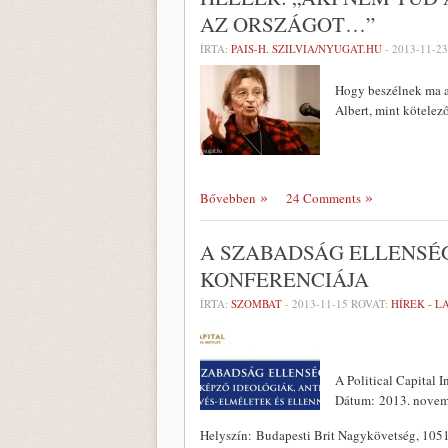
AZ ORSZÁGOT…”
ÍRTA:
PAIS-H. SZILVIA/NYUGAT.HU
-
2013-11-23
Hogy beszélnek ma a
Albert, mint kötelez
Bővebben
24 Comments
A SZABADSÁG ELLENSÉGE
KONFERENCIÁJA
ÍRTA:
SZOMBAT
-
2013-11-15
ROVAT:
HÍREK - 
A Political Capital I
Dátum: 2013. novem
Helyszín: Budapesti Brit Nagykövetség, 1051