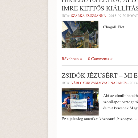
IMRE KETTŐS KIÁLLÍTÁ
ÍRTA:
SZARKA ZSUZSANNA
-
2013-09-20
ROVAT
Chagall:Élet
Bővebben
0 Comments
ZSIDÓK JÉZUSÉRT – MI
ÍRTA:
VÁRI GYÖRGY/MAGYAR NARANCS
-
2013
Aki az elmúlt hetekb
szórólapot osztogató
és mit keresnek Mag
Ez a jelenleg amerikai központú, bizonyos
… 