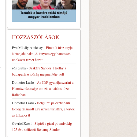
HOZZÁSZÓLÁSOK
Eva Mihály Amichay
-
Elrabolt túsz anyja
Netanjahunak: „A lányom egy hamaszos
unokával térhet haza”
sós csaba
-
Szakály Sándor: Horthy a
budapesti zsidóság megmentője volt
Domotor Laslo
-
Az IDF gyanúja szerint a
Hamász tüzérsége okozta a halálos tüzet
Rafahban
Domotor Laslo
-
Belgium: palesztinpárti
tömeg rátámadt egy izraeli turistára, eltörték
az állkapcsát
Gavriel Zeevi
-
Sáptól a gízai piramisokig –
125 éve született Benamy Sándor