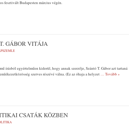
os fesztivált Budapesten március végén.
T. GÁBOR VITÁJA
LAPSZEMLE
mű írásból egyértelműen kiderül, hogy annak szerzője, Szántó T. Gábor azt tartaná
emlékezetközösség szerves részévé válna. (Ez az óhaja a helyzet
… Tovább »
ITIKAI CSATÁK KÖZBEN
OLITIKA