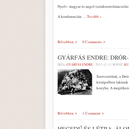
Nyelv: magyar és angol (szinkrontolmácsolás
A konferencián
… Tovább »
Bővebben
0 Comments
GYÁRFÁS ENDRE: DRÓR
ÍRTA:
GYÁRFÁS ENDRE
-
2013-11-11
ROVAT:
KU
Szervezetünk, a Drór
középsőben laktunk m
konyha. A megérkezé
Bővebben
1 Comment
HEGEDŰ ÉS LÉTRA, ÁLO