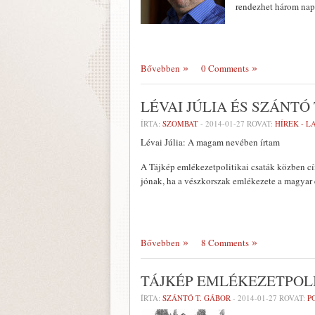
rendezhet három nap
Bővebben
0 Comments
LÉVAI JÚLIA ÉS SZÁNTÓ 
ÍRTA:
SZOMBAT
-
2014-01-27
ROVAT:
HÍREK - 
Lévai Júlia: A magam nevében írtam
A Tájkép emlékezetpolitikai csaták közben cí
jónak, ha a vészkorszak emlékezete a magyar 
Bővebben
8 Comments
TÁJKÉP EMLÉKEZETPOL
ÍRTA:
SZÁNTÓ T. GÁBOR
-
2014-01-27
ROVAT:
P