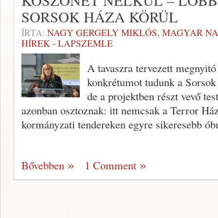
KÖSZÖNET NÉLKÜL – LOBB
SORSOK HÁZA KÖRÜL
ÍRTA:
NAGY GERGELY MIKLÓS, MAGYAR N
HÍREK - LAPSZEMLE
A tavaszra tervezett megnyitó
konkrétumot tudunk a Sorsok 
de a projektben részt vevő te
azonban osztoznak: itt nemcsak a Terror Ház
kormányzati tendereken egyre sikeresebb óbu
Bővebben
1 Comment