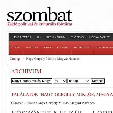
ELŐFIZETÉS
1%
SZEMINÁRIUM
ELŐADÁS
MÉDIAAJÁNLAT
CÍMLAP
POLITIKA
HÍREK
KULTÚRA
HAGYOMÁNY
TÖRTÉNELE
Címlap
Nagy Gergely Miklós, Magyar Narancs
ARCHÍVUM
Szerző:
TALÁLATOK ‘NAGY GERGELY MIKLÓS, MAGYA
1
Nagy Gergely Miklós, Magyar Narancs
Összesen
találat :
.