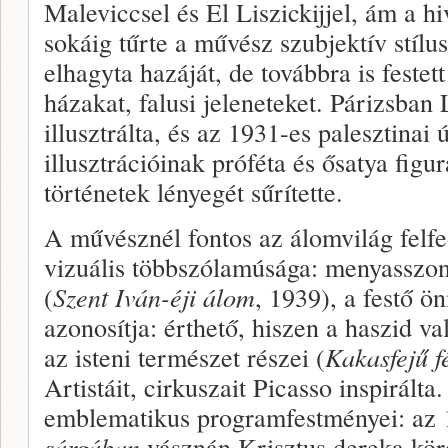
Maleviccsel és El Liszickijjel, ám a 
sokáig tűrte a művész szubjektív stílu
elhagyta hazáját, de továbbra is festet
házakat, falusi jeleneteket. Párizsban
illusztrálta, és az 1931-es palesztinai ú
illusztrációinak próféta és ősatya figur
történetek lényegét sűrítette.
A művésznél fontos az álomvilág felfe
vizuális többszólamúsága: menyasszon
(
Szent Iván-éji álom
, 1939), a festő ö
azonosítja: érthető, hiszen a haszid va
az isteni természet részei (
Kakasfejű fé
Artistáit, cirkuszait Picasso inspirál
emblematikus programfestményei: az
sárgában
vásznán Krisztus dereka köré