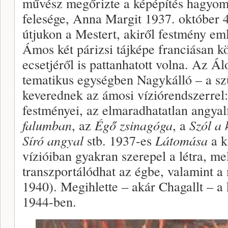
művész megőrizte a képépítés hagyo
felesége, Anna Margit 1937. október 4
útjukon a Mestert, akiről festmény em
Ámos két párizsi tájképe franciásan k
ecsetjéről is pattanhatott volna. Az 
tematikus egységben Nagykálló – a szü
keverednek az ámosi víziórendszerrel:
festményei, az elmaradhatatlan angyal
falumban
, az
Égő zsinagóga
, a
Szól a 
Síró angyal
stb. 1937-es
Látomása
a k
vízióiban gyakran szerepel a létra, me
transzportálódhat az égbe, valamint a 
1940). Megihlette – akár Chagallt – a k
1944-ben.