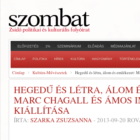
ELŐFIZETÉS
1%
SZEMINÁRIUM
ELŐADÁS
MÉDIAAJÁNLAT
CÍMLAP
POLITIKA
HÍREK
KULTÚRA
HAGYOMÁNY
TÖRTÉNELE
Címlap
Kultúra-Művészetek
Hegedű és létra, álom és emlékezet: M
HEGEDŰ ÉS LÉTRA, ÁLOM 
MARC CHAGALL ÉS ÁMOS 
KIÁLLÍTÁSA
ÍRTA:
SZARKA ZSUZSANNA
-
2013-09-20
ROV