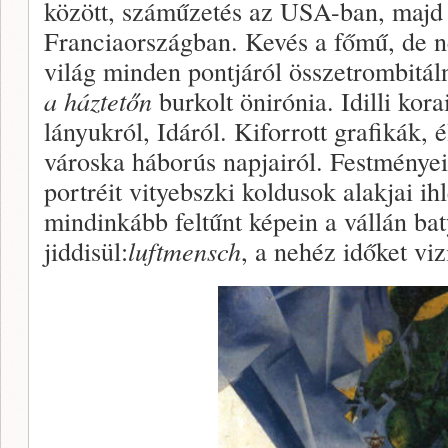
között, száműzetés az USA-ban, majd 
Franciaországban. Kevés a főmű, de ne
világ minden pontjáról összetrombitá
a háztetőn
burkolt önirónia. Idilli kor
lányukról, Idáról. Kiforrott grafikák, 
városka háborús napjairól. Festményei
portréit vityebszki koldusok alakjai ih
mindinkább feltűnt képein a vállán bat
jiddisül:
luftmensch
, a nehéz időket viz