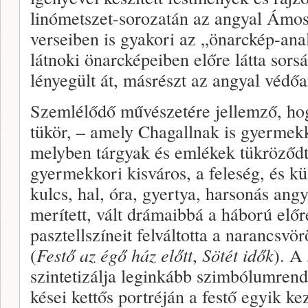
linómetszet-sorozatán az angyal Ámos 
verseiben is gyakori az „önarckép-ana
látnoki önarcképeiben előre látta sors
lényegült át, másrészt az angyal védőa
Szemlélődő művészetére jellemző, hog
tükör, – amely Chagallnak is gyermekk
melyben tárgyak és emlékek tükröződt
gyermekkori kisváros, a feleség, és kü
kulcs, hal, óra, gyertya, harsonás ang
merített, vált drámaibbá a háború elő
pasztellszíneit felváltotta a narancsvör
(
Festő az égő ház előtt
,
Sötét idők
). A
szintetizálja leginkább szimbólumrend
kései kettős portréján a festő egyik k