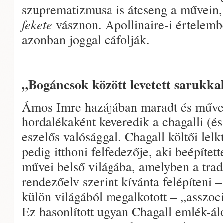
szuprematizmusa is átcseng a művein,
fekete
vásznon. Apollinaire-i értelemb
azonban joggal cáfolják.
„Bogáncsok között levetett sarukk
Ámos Imre hazájában maradt és művei
hordalékaként keveredik a chagalli (és
eszelős valósággal. Chagall költői lel
pedig itthoni felfedezője, aki beépítet
művei belső világába, amelyben a trad
rendezőelv szerint kívánta felépíteni 
külön világából megalkotott – „asszoc
Ez hasonlított ugyan Chagall emlék-á