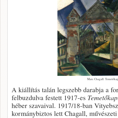
Marc Chagall: Temetőka
A kiállítás talán legszebb darabja a f
felbuzdulva festett 1917-es
Temetőkap
héber szavaival. 1917/18-ban Vityebs
kormánybiztos lett Chagall, művészeti i