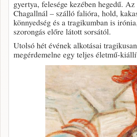
gyertya, felesége kezében hegedű. Az
Chagallnál – szálló falióra, hold, kaka
könnyedség és a tragikumban is iróni
szorongás előre látott sorsától.
Utolsó hét évének alkotásai tragikus
megérdemelne egy teljes életmű-kiállít