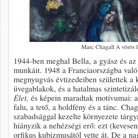
Marc Chagall A vörös ló
1944-ben meghal Bella, a gyász és az
munkáit. 1948 a Franciaországba való 
megnyugvás évtizedeiben születtek a 
üvegablakok, és a hatalmas szintetizá
Élet,
és képein maradtak motívumai: a 
falu, a tető, a holdfény és a tánc. Cha
szabadsággal kezelte környezete tárgya
hiányzik a nehézségi erő: ezt (kevese
orfikus kubizmusától vette át. De a na