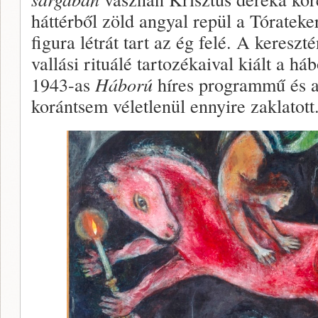
háttérből zöld angyal repül a Tórateke
figura létrát tart az ég felé. A kereszt
vallási rituálé tartozékaival kiált a h
1943-as
Háború
híres programmű és a
korántsem véletlenül ennyire zaklatott