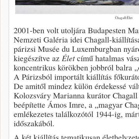
Chagall:Élet
2001-ben volt utoljára Budapesten Ma
Nemzeti Galéria idei Chagall-kiállítá
párizsi Musée du Luxemburgban nyáro
kiegészítve az
Élet
című hatalmas vás
koncentrikus körökben jobbról balra „
A Párizsból importált kiállítás főkurá
De amitől mindez külön érdekessé vál
Kolozsváry Marianna kurátor Chagall 
beépítette Ámos Imre, a „magyar Chag
emlékezetes találkozótól 1944-ig, márt
időszakából.
A két kiállítás tematikusan élethelyzet