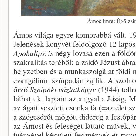
Ámos Imre: Égő zsi
Ámos világa egyre komorabbá vált. 19
Jelenések könyvét feldolgozó 12 lapos
Apokalipszis
négy lovasa ezen a földön
szakralitás teréből: a zsidó Jézust ábr
helyzetben és a munkaszolgálat földi 
evangélium színpadán zajlik. A szoln
őrző
Szolnoki vázlatkönyv
(1944) tollra
láthatjuk, lapjain az angyal a Jóság, 
az ágait vesztett csonka fa (=az élet 
a szögesdrót mögött didereg a festőpár
az Ámost és feleségét láttató művek,
igényével készített festmények és raj