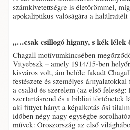
számkivetettségre is életörömmel, mí
apokaliptikus valóságára a halálraítélt 
„…csak csillogó higany, s kék lélek
Chagall motívumkincsében megőrződött
Vityebszk – amely 1914/15-ben helyőr
kisváros volt, ám belőle fakadt Chagal
festészete és személyes árnyalatokkal 
a család és szerelem (az első feleség: 
szertartásrend és a bibliai történetek 
aki fittyet hányt a képalkotás ősi tilal
időben négy nagy egységbe sorolhatóak
művek: Oroszország az első világhábo