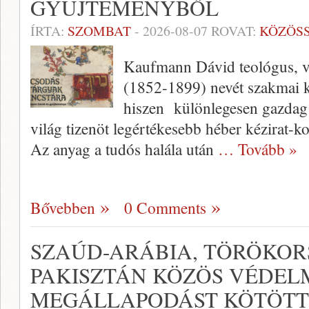
GYŰJTEMÉNYBŐL
ÍRTA:
SZOMBAT
-
2026-08-07
ROVAT:
KÖZÖS
Kaufmann Dávid teológus, va
(1852-1899) nevét szakmai k
hiszen különlegesen gazdag 
világ tizenöt legértékesebb héber kézirat-ko
Az anyag a tudós halála után
… Tovább »
Bővebben
0 Comments
SZAÚD-ARÁBIA, TÖRÖKOR
PAKISZTÁN KÖZÖS VÉDEL
MEGÁLLAPODÁST KÖTÖTT 