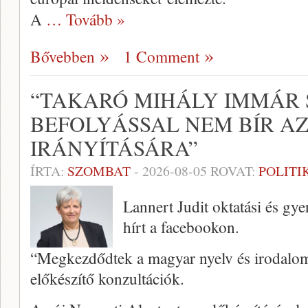
A
… Tovább »
Bővebben
1 Comment
“TAKARÓ MIHÁLY IMMÁR
BEFOLYÁSSAL NEM BÍR A
IRÁNYÍTÁSÁRA”
ÍRTA:
SZOMBAT
-
2026-08-05
ROVAT:
POLITI
Lannert Judit oktatási és gy
hírt a facebookon.
“Megkezdődtek a magyar nyelv és irodalom 
előkészítő konzultációk.