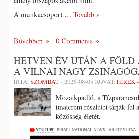
amely országos akciót indít.
A munkacsoport
… Tovább »
Bővebben
0 Comments
HETVEN ÉV UTÁN A FÖLD
A VILNAI NAGY ZSINAGÓG
ÍRTA:
SZOMBAT
-
2026-08-05
ROVAT:
HÍREK 
Mozaikpadló, a Tízparancsolat
imaterem részletei tárják fel a
közösség életét.