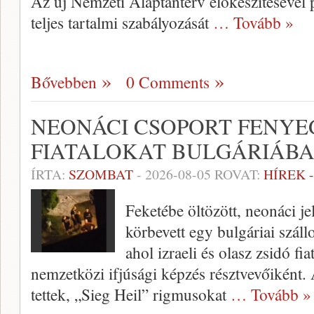
Az új Nemzeti Alaptanterv előkészítésével
teljes tartalmi szabályozását
… Tovább »
Bővebben
0 Comments
NEONÁCI CSOPORT FENYE
FIATALOKAT BULGÁRIÁB
ÍRTA:
SZOMBAT
-
2026-08-05
ROVAT:
HÍREK 
Feketébe öltözött, neonáci je
körbevett egy bulgáriai szál
ahol izraeli és olasz zsidó fi
nemzetközi ifjúsági képzés résztvevőiként. 
tettek, „Sieg Heil” rigmusokat
… Tovább »