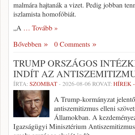
malmára hajtanák a vizet. Pedig jobban te
iszlamista homofóbiát.
„A
… Tovább »
Bővebben
0 Comments
TRUMP ORSZÁGOS INTÉZ
INDÍT AZ ANTISZEMITIZM
ÍRTA:
SZOMBAT
-
2026-08-06
ROVAT:
HÍREK 
A Trump-kormányzat jelentőse
antiszemitizmus elleni szövet
Államokban. A kezdeményez
Igazságügyi Minisztérium Antiszemitizmus 