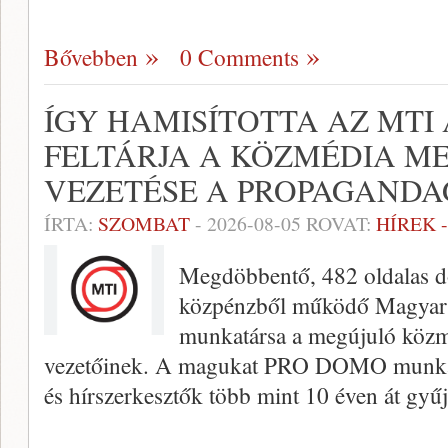
Bővebben
0 Comments
ÍGY HAMISÍTOTTA AZ MTI 
FELTÁRJA A KÖZMÉDIA M
VEZETÉSE A PROPAGAND
ÍRTA:
SZOMBAT
-
2026-08-05
ROVAT:
HÍREK 
Megdöbbentő, 482 oldalas d
közpénzből működő Magyar 
munkatársa a megújuló közmé
vezetőinek. A magukat PRO DOMO munkac
és hírszerkesztők több mint 10 éven át gyűj