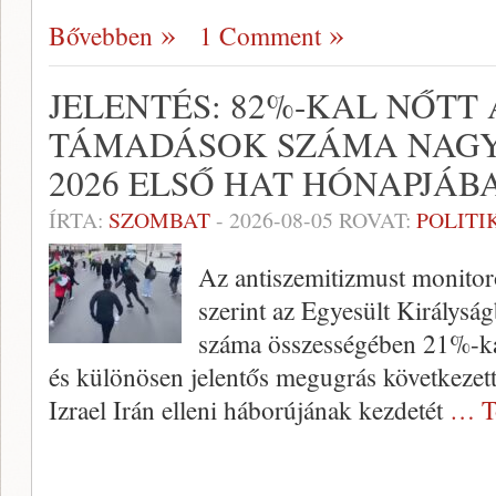
Bővebben
1 Comment
JELENTÉS: 82%-KAL NŐTT
TÁMADÁSOK SZÁMA NAGY
2026 ELSŐ HAT HÓNAPJÁB
ÍRTA:
SZOMBAT
-
2026-08-05
ROVAT:
POLITI
Az antiszemitizmust monito
szerint az Egyesült Királysá
száma összességében 21%-kal
és különösen jelentős megugrás következet
Izrael Irán elleni háborújának kezdetét
… T