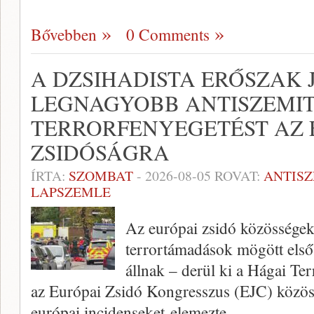
Bővebben
0 Comments
A DZSIHADISTA ERŐSZAK 
LEGNAGYOBB ANTISZEMI
TERRORFENYEGETÉST AZ 
ZSIDÓSÁGRA
ÍRTA:
SZOMBAT
-
2026-08-05
ROVAT:
ANTIS
LAPSZEMLE
Az európai zsidó közösségek
terrortámadások mögött első
állnak – derül ki a Hágai Te
az Európai Zsidó Kongresszus (EJC) közös
európai incidenseket elemezte.