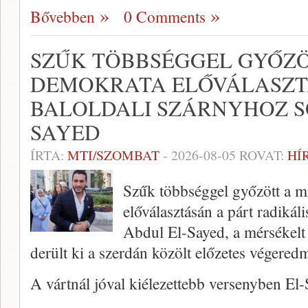
Bővebben
0 Comments
SZŰK TÖBBSÉGGEL GYŐZÖ
DEMOKRATA ELŐVÁLASZT
BALOLDALI SZÁRNYHOZ S
SAYED
ÍRTA:
MTI/SZOMBAT
-
2026-08-05
ROVAT:
HÍ
Szűk többséggel győzött a m
előválasztásán a párt radikáli
Abdul El-Sayed, a mérsékelt
derült ki a szerdán közölt előzetes végered
A vártnál jóval kiélezettebb versenyben El