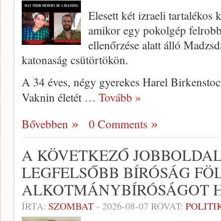
Elesett két izraeli tartaléko
amikor egy pokolgép felrobba
ellenőrzése alatt álló Madzsd
katonaság csütörtökön.
A 34 éves, négy gyerekes Harel Birkenstoc
Vaknin életét
… Tovább »
Bővebben
0 Comments
A KÖVETKEZŐ JOBBOLDA
LEGFELSŐBB BÍRÓSÁG FÖ
ALKOTMÁNYBÍRÓSÁGOT H
ÍRTA:
SZOMBAT
-
2026-08-07
ROVAT:
POLITI