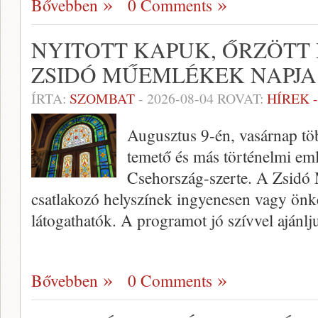
Bővebben
0 Comments
NYITOTT KAPUK, ŐRZÖTT
ZSIDÓ MŰEMLÉKEK NAPJ
ÍRTA:
SZOMBAT
-
2026-08-04
ROVAT:
HÍREK 
Augusztus 9-én, vasárnap tö
temető és más történelmi eml
Csehország-szerte. A Zsid
csatlakozó helyszínek ingyenesen vagy ön
látogathatók. A programot jó szívvel aján
Bővebben
0 Comments