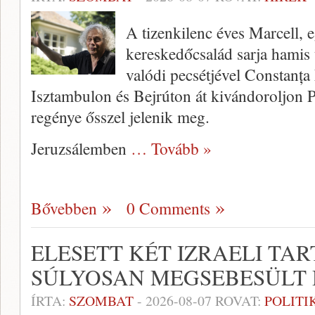
A tizenkilenc éves Marcell, e
kereskedőcsalád sarja hamis 
valódi pecsétjével Constanța 
Isztambulon és Bejrúton át kivándoroljon 
regénye ősszel jelenik meg.
Jeruzsálemben
… Tovább »
Bővebben
0 Comments
ELESETT KÉT IZRAELI TA
SÚLYOSAN MEGSEBESÜLT
ÍRTA:
SZOMBAT
-
2026-08-07
ROVAT:
POLITI