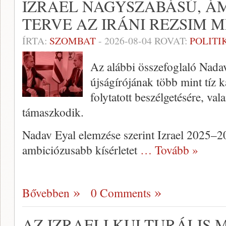
IZRAEL NAGYSZABÁSÚ, Á
TERVE AZ IRÁNI REZSIM
ÍRTA:
SZOMBAT
-
2026-08-04
ROVAT:
POLITI
Az alábbi összefoglaló Nada
újságírójának több mint tíz ka
folytatott beszélgetésére, va
támaszkodik.
Nadav Eyal elemzése szerint Izrael 2025–
ambiciózusabb kísérletet
… Tovább »
Bővebben
0 Comments
AZ IZRAELI KULTURÁLIS M