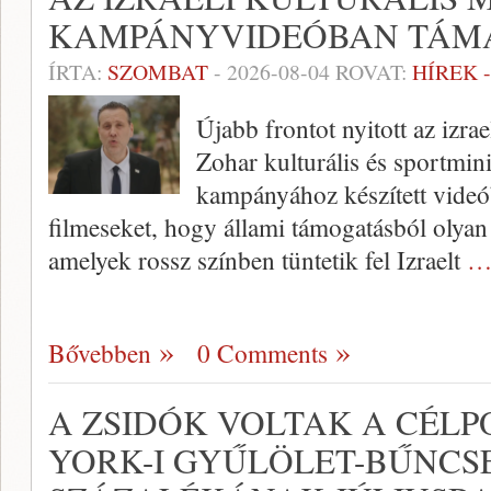
KAMPÁNYVIDEÓBAN TÁMA
ÍRTA:
SZOMBAT
-
2026-08-04
ROVAT:
HÍREK 
Újabb frontot nyitott az izra
Zohar kulturális és sportmini
kampányához készített videób
filmeseket, hogy állami támogatásból olyan 
amelyek rossz színben tüntetik fel Izraelt
…
Bővebben
0 Comments
A ZSIDÓK VOLTAK A CÉLP
YORK-I GYŰLÖLET-BŰNCS