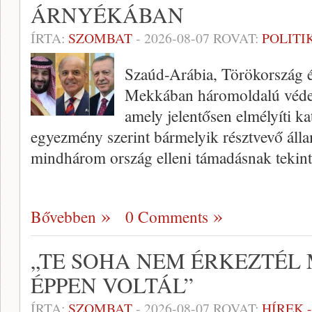
ÁRNYÉKÁBAN
ÍRTA:
SZOMBAT
-
2026-08-07
ROVAT:
POLITI
Szaúd-Arábia, Törökország é
Mekkában háromoldalú védelm
amely jelentősen elmélyíti 
egyezmény szerint bármelyik résztvevő álla
mindhárom ország elleni támadásnak tekin
Bővebben
0 Comments
„TE SOHA NEM ÉRKEZTÉL
ÉPPEN VOLTÁL”
ÍRTA:
SZOMBAT
-
2026-08-07
ROVAT:
HÍREK 