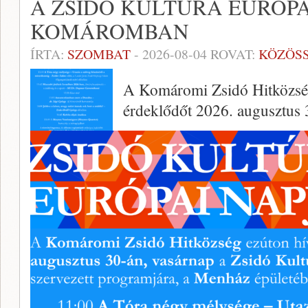
A ZSIDÓ KULTÚRA EURÓPA
KOMÁROMBAN
ÍRTA:
SZOMBAT
-
2026-08-04
ROVAT:
KÖZÖS
A Komáromi Zsidó Hitközség
érdeklődőt 2026. augusztus 