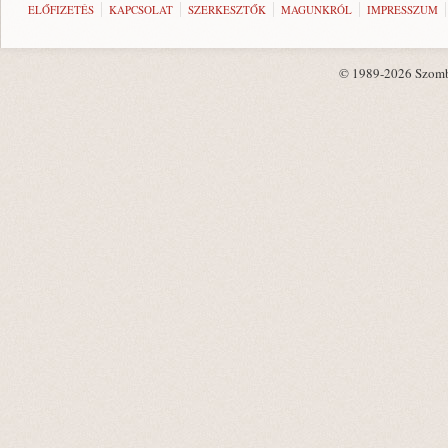
ELŐFIZETÉS
KAPCSOLAT
SZERKESZTŐK
MAGUNKRÓL
IMPRESSZUM
© 1989-2026 Szombat