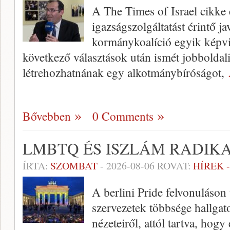
A The Times of Israel cikke e
igazságszolgáltatást érintő ja
kormánykoalíció egyik képvise
következő választások után ismét jobboldal
létrehozhatnának egy alkotmánybíróságot,
Bővebben
0 Comments
LMBTQ ÉS ISZLÁM RADIK
ÍRTA:
SZOMBAT
-
2026-08-06
ROVAT:
HÍREK 
A berlini Pride felvonuláson 
szervezetek többsége hallgato
nézeteiről, attól tartva, hogy