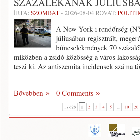
SZÁZALÉKÁNAK JÚLIUSB
ÍRTA:
SZOMBAT
-
2026-08-04
ROVAT:
POLITI
A New York-i rendőrség (NYP
júliusában regisztrált, megerő
bűncselekmények 70 százaléka
miközben a zsidó közösség a város lakossá
teszi ki. Az antiszemita incidensek száma 
Bővebben
0 Comments
1
1 / 628
2
3
4
5
...
10
20