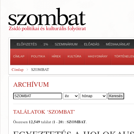
ELŐFIZETÉS
1%
SZEMINÁRIUM
ELŐADÁS
MÉDIAAJÁNLAT
CÍMLAP
POLITIKA
HÍREK
KULTÚRA
HAGYOMÁNY
TÖRTÉNELE
Címlap
SZOMBAT
ARCHÍVUM
Szerző:
TALÁLATOK ‘SZOMBAT’
12,549
1
20
SZOMBAT
Összesen
találat (
-
) :
.