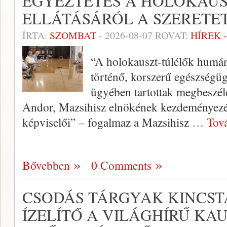
EGYEZTETÉS A HOLOKAU
ELLÁTÁSÁRÓL A SZERET
ÍRTA:
SZOMBAT
-
2026-08-07
ROVAT:
HÍREK 
“A holokauszt-túlélők humá
történő, korszerű egészségügy
ügyében tartottak megbeszél
Andor, Mazsihisz elnökének kezdeményezésé
képviselői” – fogalmaz a Mazsihisz
… Tová
Bővebben
0 Comments
CSODÁS TÁRGYAK KINCST
ÍZELÍTŐ A VILÁGHÍRŰ KA