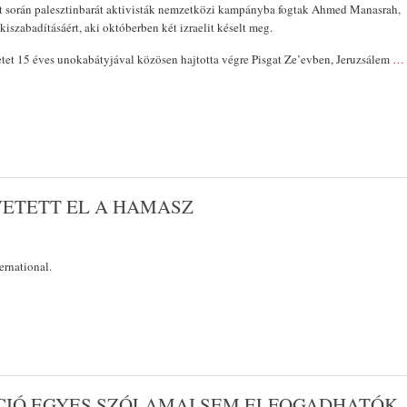
t során palesztinbarát aktivisták nemzetközi kampányba fogtak Ahmed Manasrah,
 kiszabadításáért, aki októberben két izraelit késelt meg.
tet 15 éves unokabátyjával közösen hajtotta végre Pisgat Ze’evben, Jeruzsálem
…
ETETT EL A HAMASZ
ernational.
ÍCIÓ EGYES SZÓLAMAI SEM ELFOGADHATÓK