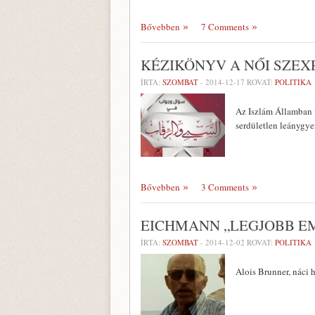
Bővebben
7 Comments
KÉZIKÖNYV A NŐI SZE
ÍRTA:
SZOMBAT
-
2014-12-17
ROVAT:
POLITIKA
Az Iszlám Államban f
serdületlen leánygy
Bővebben
3 Comments
EICHMANN „LEGJOBB E
ÍRTA:
SZOMBAT
-
2014-12-02
ROVAT:
POLITIKA
Alois Brunner, náci 