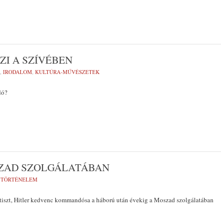
ZI A SZÍVÉBEN
,
IRODALOM
,
KULTÚRA-MŰVÉSZETEK
dó?
SZAD SZOLGÁLATÁBAN
,
TÖRTÉNELEM
-tiszt, Hitler kedvenc kommandósa a háború után évekig a Moszad szolgálatában