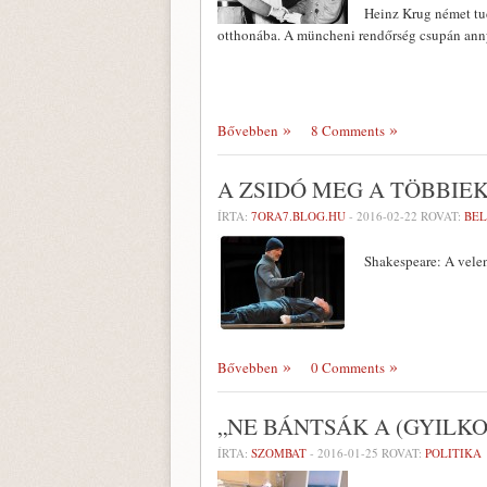
Heinz Krug német tud
otthonába. A müncheni rendőrség csupán anny
Bővebben
8 Comments
A ZSIDÓ MEG A TÖBBIE
ÍRTA:
7ORA7.BLOG.HU
-
2016-02-22
ROVAT:
BE
Shakespeare: A velen
Bővebben
0 Comments
„NE BÁNTSÁK A (GYILK
ÍRTA:
SZOMBAT
-
2016-01-25
ROVAT:
POLITIKA