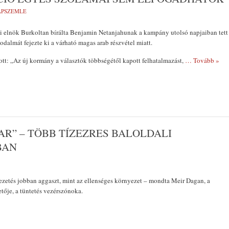
LAPSZEMLE
i elnök Burkoltan bírálta Benjamin Netanjahunak a kampány utolsó napjaiban tett
godalmát fejezte ki a várható magas arab részvétel miatt.
tt: „Az új kormány a választók többségétől kapott felhatalmazást,
… Tovább »
AR” – TÖBB TÍZEZRES BALOLDALI
BAN
vezetés jobban aggaszt, mint az ellenséges környezet – mondta Meir Dagan, a
ője, a tüntetés vezérszónoka.