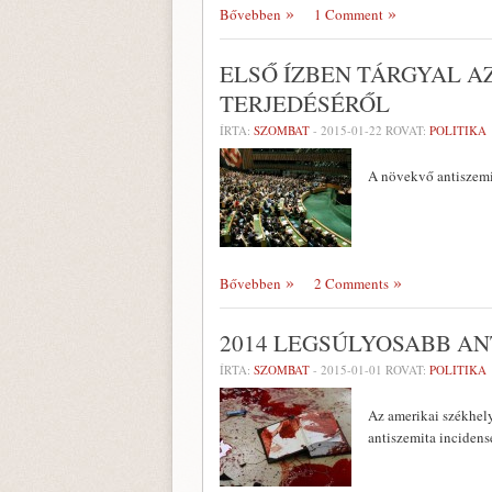
Bővebben
1 Comment
ELSŐ ÍZBEN TÁRGYAL A
TERJEDÉSÉRŐL
ÍRTA:
SZOMBAT
-
2015-01-22
ROVAT:
POLITIKA
A növekvő antiszemit
Bővebben
2 Comments
2014 LEGSÚLYOSABB AN
ÍRTA:
SZOMBAT
-
2015-01-01
ROVAT:
POLITIKA
Az amerikai székhel
antiszemita incidense