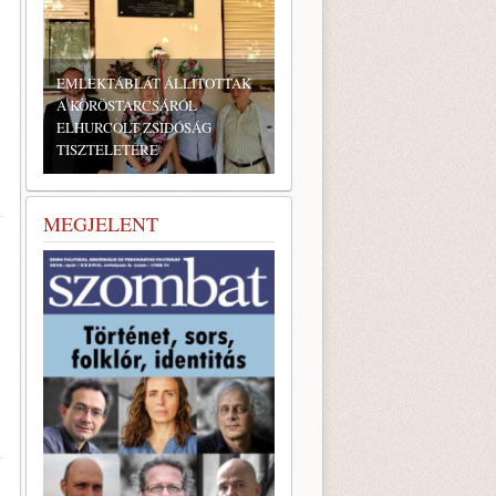
EMLÉKTÁBLÁT ÁLLÍTOTTAK
A KÖRÖSTARCSÁRÓL
ELHURCOLT ZSIDÓSÁG
TISZTELETÉRE
MEGJELENT