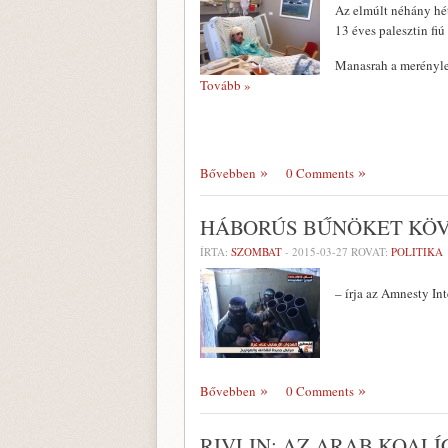
Az elmúlt néhány hé
13 éves palesztin fiú
Manasrah a merényle
Tovább »
Bővebben
0 Comments
HÁBORÚS BŰNÖKET KÖV
ÍRTA:
SZOMBAT
-
2015-03-27
ROVAT:
POLITIKA
– írja az Amnesty Int
Bővebben
0 Comments
RIVLIN: AZ ARAB KOAL