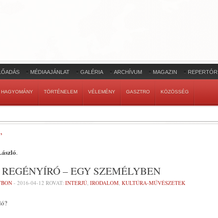
LŐADÁS
MÉDIAAJÁNLAT
GALÉRIA
ARCHÍVUM
MAGAZIN
REPERTÓR
HAGYOMÁNY
TÖRTÉNELEM
VÉLEMÉNY
GASZTRO
KÖZÖSSÉG
’
László
.
S REGÉNYÍRÓ – EGY SZEMÉLYBEN
ETBON
-
2016-04-12
ROVAT:
INTERJÚ
,
IRODALOM
,
KULTÚRA-MŰVÉSZETEK
dó?