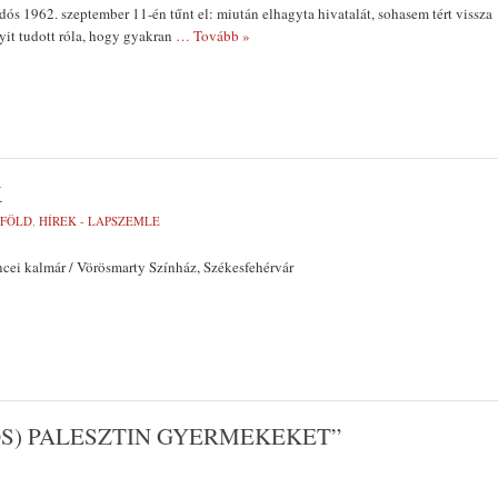
ós 1962. szeptember 11-én tűnt el: miután elhagyta hivatalát, sohasem tért vissza
it tudott róla, hogy gyakran
… Tovább »
K
LFÖLD
,
HÍREK - LAPSZEMLE
cei kalmár / Vörösmarty Színház, Székesfehérvár
OS) PALESZTIN GYERMEKEKET”