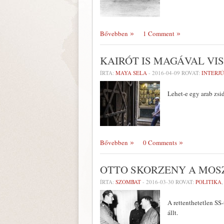
Bővebben
1 Comment
KAIRÓT IS MAGÁVAL VIS
ÍRTA:
MAYA SELA
-
2016-04-09
ROVAT:
INTERJÚ
Lehet-e egy arab zsi
Bővebben
0 Comments
OTTO SKORZENY A MO
ÍRTA:
SZOMBAT
-
2016-03-30
ROVAT:
POLITIKA
A rettenthetetlen SS
állt.