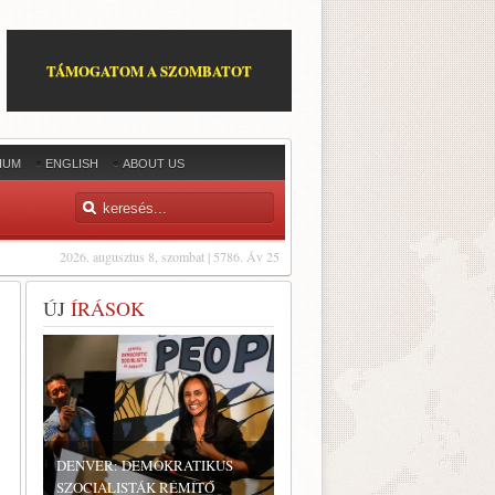
TÁMOGATOM A SZOMBATOT
IUM
ENGLISH
ABOUT US
2026. augusztus 8, szombat | 5786. Áv 25
ÚJ
ÍRÁSOK
DENVER: DEMOKRATIKUS
SZOCIALISTÁK RÉMÍTŐ