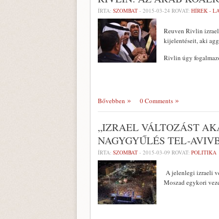
ÍRTA:
SZOMBAT
-
2015-03-24
ROVAT:
HÍREK - 
Reuven Rivlin izrael
kijelentéseit, aki ag
Rivlin úgy fogalmazo
Bővebben
0 Comments
„IZRAEL VÁLTOZÁST AK
NAGYGYŰLÉS TEL-AVIV
ÍRTA:
SZOMBAT
-
2015-03-09
ROVAT:
POLITIKA
A jelenlegi izraeli 
Moszad egykori vezet