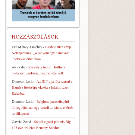
HOZZÁSZÓLÁSOK
Eva Mihály Amichay
-
Elrabolt túsz anyja
Netanjahunak: „A lányom egy hamaszos
unokával térhet haza”
sós csaba
-
Szakály Sándor: Horthy a
budapesti zsidóság megmentője volt
Domotor Laslo
-
Az IDF gyanúja szerint a
Hamász tüzérsége okozta a halálos tüzet
Rafahban
Domotor Laslo
-
Belgium: palesztinpárti
tömeg rátámadt egy izraeli turistára, eltörték
az állkapcsát
Gavriel Zeevi
-
Sáptól a gízai piramisokig –
125 éve született Benamy Sándor