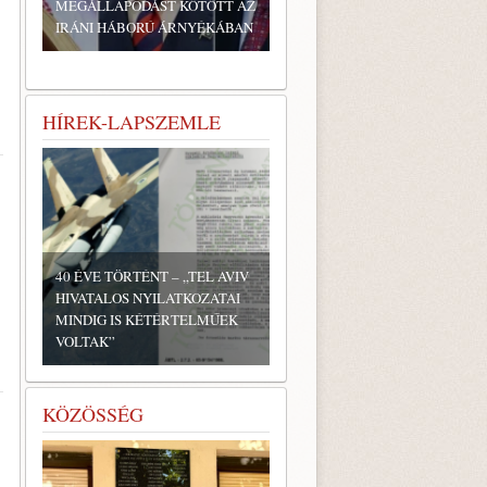
MEGÁLLAPODÁST KÖTÖTT AZ
IRÁNI HÁBORÚ ÁRNYÉKÁBAN
HÍREK-LAPSZEMLE
40 ÉVE TÖRTÉNT – „TEL AVIV
HIVATALOS NYILATKOZATAI
MINDIG IS KÉTÉRTELMŰEK
VOLTAK”
KÖZÖSSÉG