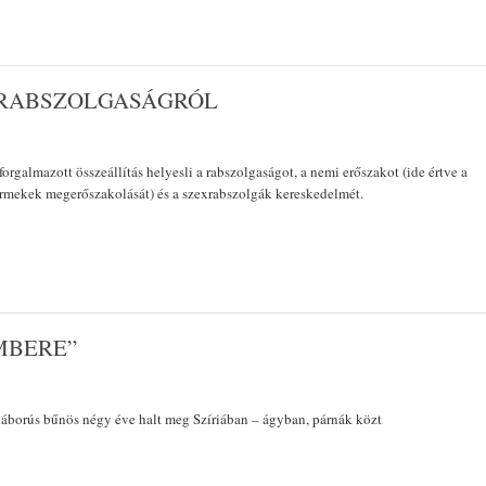
XRABSZOLGASÁGRÓL
orgalmazott összeállítás helyesli a rabszolgaságot, a nemi erőszakot (ide értve a
ermekek megerőszakolását) és a szexrabszolgák kereskedelmét.
MBERE”
háborús bűnös négy éve halt meg Szíriában – ágyban, párnák közt