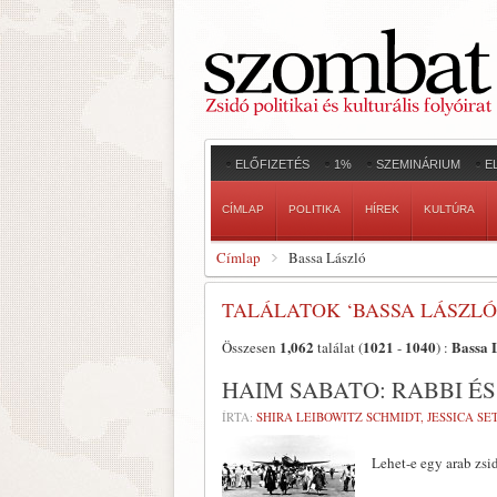
ELŐFIZETÉS
1%
SZEMINÁRIUM
E
CÍMLAP
POLITIKA
HÍREK
KULTÚRA
Címlap
Bassa László
TALÁLATOK ‘BASSA LÁSZLÓ
1,062
1021
1040
Bassa 
Összesen
találat (
-
) :
HAIM SABATO: RABBI É
ÍRTA:
SHIRA LEIBOWITZ SCHMIDT, JESSICA S
Lehet-e egy arab zsi