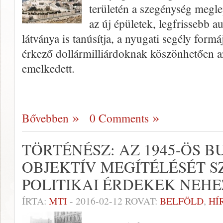
területén a szegénység megle
az új épületek, legfrissebb 
látványa is tanúsítja, a nyugati segély form
érkező dollármilliárdoknak köszönhetően az
emelkedett.
Bővebben
0 Comments
TÖRTÉNÉSZ: AZ 1945-ÖS B
OBJEKTÍV MEGÍTÉLÉSÉT S
POLITIKAI ÉRDEKEK NEHE
ÍRTA:
MTI
-
2016-02-12
ROVAT:
BELFÖLD
,
HÍ