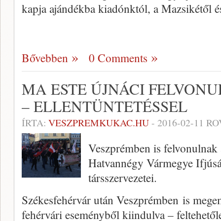
kapja ajándékba kiadónktól, a Mazsikétől é
Bővebben
0 Comments
MA ESTE ÚJNÁCI FELVON
– ELLENTÜNTETÉSSEL
ÍRTA:
VESZPREMKUKAC.HU
-
2016-02-11
RO
Veszprémben is felvonulnak 
Hatvannégy Vármegye Ifjús
társszervezetei.
Székesfehérvár után Veszprémben is megem
fehérvári eseményből kiindulva – feltehető