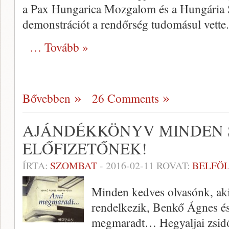
a Pax Hungarica Mozgalom és a Hungária S
demonstrációt a rendőrség tudomásul vette.
… Tovább »
Bővebben
26 Comments
AJÁNDÉKKÖNYV MINDEN
ELŐFIZETŐNEK!
ÍRTA:
SZOMBAT
-
2016-02-11
ROVAT:
BELFÖ
Minden kedves olvasónk, aki 
rendelkezik, Benkő Ágnes é
megmaradt… Hegyaljai zsidó