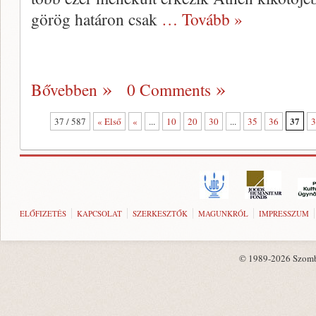
görög határon csak
… Tovább »
Bővebben
0 Comments
37
37 / 587
« Első
«
...
10
20
30
...
35
36
3
ELŐFIZETÉS
KAPCSOLAT
SZERKESZTŐK
MAGUNKRÓL
IMPRESSZUM
© 1989-2026 Szombat