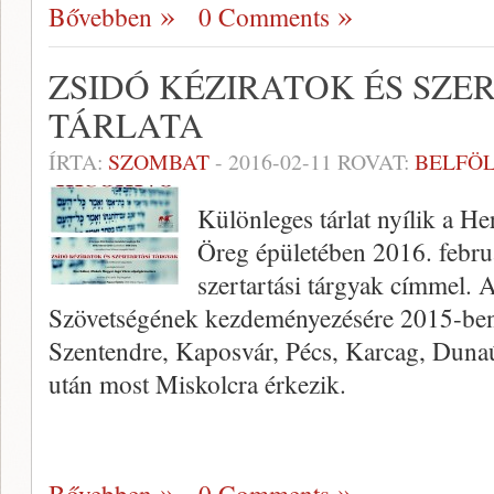
Bővebben
0 Comments
ZSIDÓ KÉZIRATOK ÉS SZE
TÁRLATA
ÍRTA:
SZOMBAT
-
2016-02-11
ROVAT:
BELFÖ
Különleges tárlat nyílik a 
Öreg épületében 2016. febru
szertartási tárgyak címmel
Szövetségének kezdeményezésére 2015-ben 
Szentendre, Kaposvár, Pécs, Karcag, Duna
után most Miskolcra érkezik.