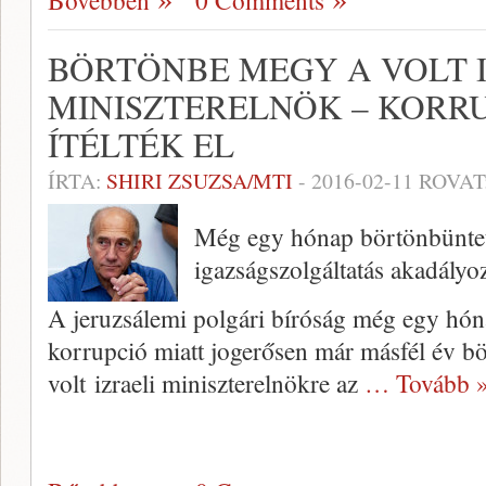
Bővebben
0 Comments
BÖRTÖNBE MEGY A VOLT 
MINISZTERELNÖK – KORR
ÍTÉLTÉK EL
ÍRTA:
SHIRI ZSUZSA/MTI
-
2016-02-11
ROVAT
Még egy hónap börtönbüntet
igazságszolgáltatás akadályoz
A jeruzsálemi polgári bíróság még egy hóna
korrupció miatt jogerősen már másfél év bö
volt izraeli miniszterelnökre az
… Tovább 