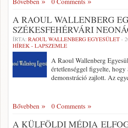
Bővebben
0 Comments
A RAOUL WALLENBERG EG
SZÉKESFEHÉRVÁRI NEONÁ
ÍRTA:
RAOUL WALLENBERG EGYESÜLET
-
2
HÍREK - LAPSZEMLE
A Raoul Wallenberg Egyesüle
értetlenséggel figyelte, hog
demonstráció zajlott. Az egyes
Bővebben
0 Comments
A KÜLFÖLDI MÉDIA ELFO