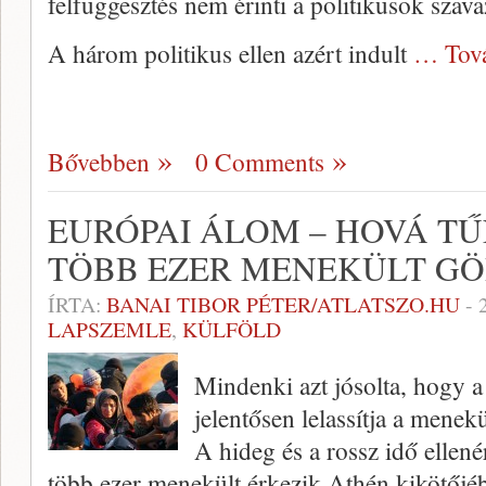
felfüggesztés nem érinti a politikusok szava
A három politikus ellen azért indult
… Tov
Bővebben
0 Comments
EURÓPAI ÁLOM – HOVÁ TŰ
TÖBB EZER MENEKÜLT G
ÍRTA:
BANAI TIBOR PÉTER/ATLATSZO.HU
-
LAPSZEMLE
,
KÜLFÖLD
Mindenki azt jósolta, hogy a 
jelentősen lelassítja a menek
A hideg és a rossz idő ellen
több ezer menekült érkezik Athén kikötőjé