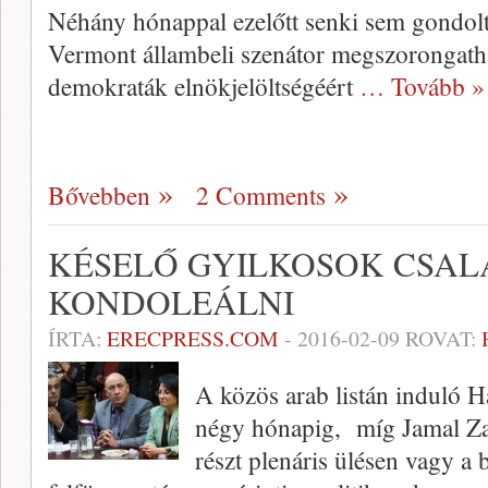
Néhány hónappal ezelőtt senki sem gondolt
Vermont állambeli szenátor megszorongathat
demokraták elnökjelöltségéért
… Tovább »
Bővebben
2 Comments
KÉSELŐ GYILKOSOK CSA
KONDOLEÁLNI
ÍRTA:
ERECPRESS.COM
-
2016-02-09
ROVAT:
A közös arab listán induló H
négy hónapig, míg Jamal Za
részt plenáris ülésen vagy a 