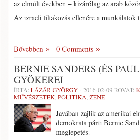
az elmúlt években – kizárólag az arab közö
Az izraeli tiltakozás ellenére a munkálatok
Bővebben
0 Comments
BERNIE SANDERS (ÉS PAUL
GYÖKEREI
ÍRTA:
LÁZÁR GYÖRGY
-
2016-02-09
ROVAT:
K
MŰVÉSZETEK
,
POLITIKA
,
ZENE
Javában zajlik az amerikai e
demokrata párti Bernie Sande
meglepetés.