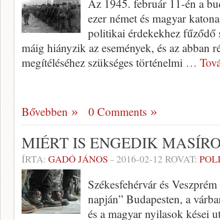
Az 1945. február 11-én a bu
ezer német és magyar katona 
politikai érdekekhez fűződő s
máig hiányzik az események, és az abban r
megítéléséhez szükséges történelmi
… Tová
Bővebben
0 Comments
MIÉRT IS ENGEDIK MASÍRO
ÍRTA:
GADÓ JÁNOS
-
2016-02-12
ROVAT:
POL
Székesfehérvár és Veszprém 
napján” Budapesten, a várba
és a magyar nyilasok kései u