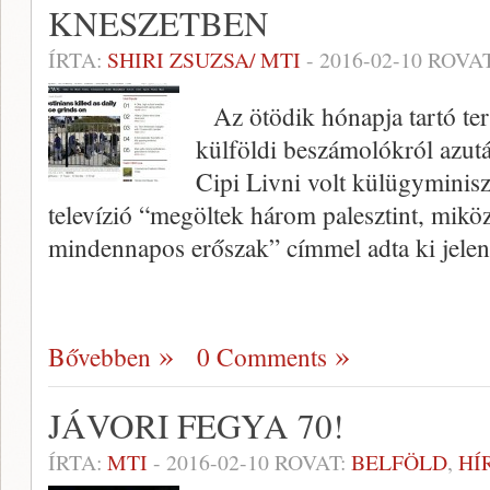
KNESZETBEN
ÍRTA:
SHIRI ZSUZSA/ MTI
-
2016-02-10
ROVA
Az ötödik hónapja tartó te
külföldi beszámolókról azutá
Cipi Livni volt külügyminis
televízió “megöltek három palesztint, mikö
mindennapos erőszak” címmel adta ki jelen
Bővebben
0 Comments
JÁVORI FEGYA 70!
ÍRTA:
MTI
-
2016-02-10
ROVAT:
BELFÖLD
,
HÍ