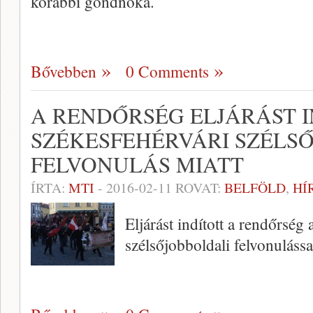
korábbi gondnoka.
Bővebben
0 Comments
A RENDŐRSÉG ELJÁRÁST I
SZÉKESFEHÉRVÁRI SZÉLS
FELVONULÁS MIATT
ÍRTA:
MTI
-
2016-02-11
ROVAT:
BELFÖLD
,
HÍ
Eljárást indított a rendőrség
szélsőjobboldali felvonulássa