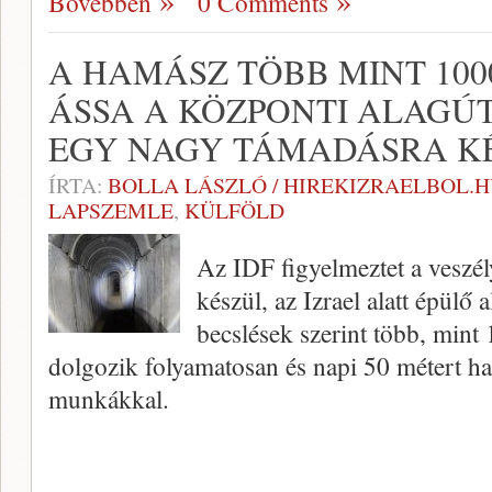
Bővebben
0 Comments
A HAMÁSZ TÖBB MINT 100
ÁSSA A KÖZPONTI ALAGÚT
EGY NAGY TÁMADÁSRA K
ÍRTA:
BOLLA LÁSZLÓ / HIREKIZRAELBOL.
LAPSZEMLE
,
KÜLFÖLD
Az IDF figyelmeztet a veszé
készül, az Izrael alatt épülő
becslések szerint több, mint
dolgozik folyamatosan és napi 50 métert ha
munkákkal.