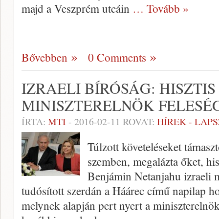
majd a Veszprém utcáin
… Tovább »
Bővebben
0 Comments
IZRAELI BÍRÓSÁG: HISZTI
MINISZTERELNÖK FELESÉ
ÍRTA:
MTI
-
2016-02-11
ROVAT:
HÍREK - LAP
Túlzott követeléseket támaszt
szemben, megalázta őket, his
Benjámin Netanjahu izraeli m
tudósított szerdán a Háárec című napilap hon
melynek alapján pert nyert a miniszterelnök