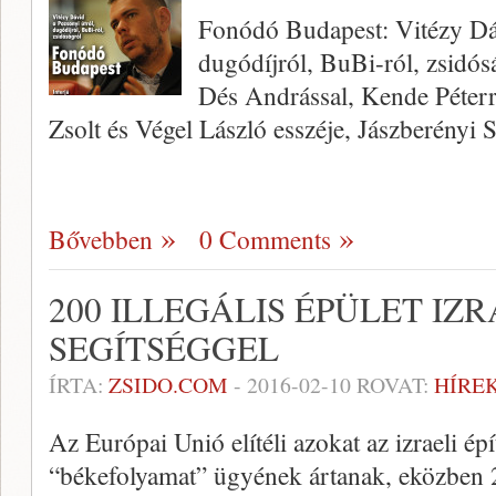
Fonódó Budapest: Vitézy Dáv
dugódíjról, BuBi-ról, zsidósá
Dés Andrással, Kende Péterr
Zsolt és Végel László esszéje, Jászberényi 
Bővebben
0 Comments
200 ILLEGÁLIS ÉPÜLET IZ
SEGÍTSÉGGEL
ÍRTA:
ZSIDO.COM
-
2016-02-10
ROVAT:
HÍRE
Az Európai Unió elítéli azokat az izraeli ép
“békefolyamat” ügyének ártanak, eközben 200