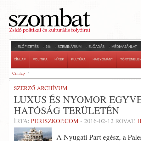
ELŐFIZETÉS
1%
SZEMINÁRIUM
ELŐADÁS
MÉDIAAJÁNLAT
CÍMLAP
POLITIKA
HÍREK
KULTÚRA
HAGYOMÁNY
TÖRTÉNELE
Címlap
SZERZŐ ARCHÍVUM
LUXUS ÉS NYOMOR EGYVE
HATÓSÁG TERÜLETÉN
ÍRTA:
PERISZKOP.COM
-
2016-02-12
ROVAT:
H
A Nyugati Part egész, a Pales