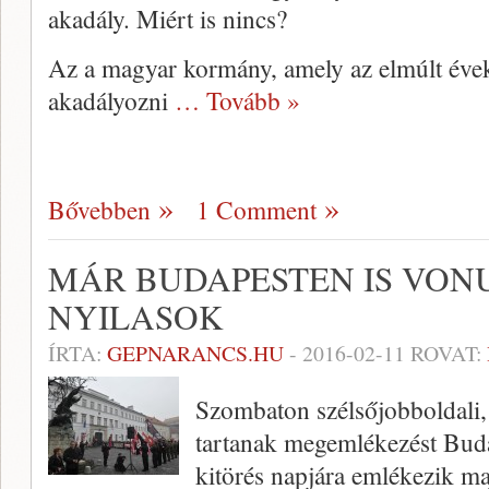
akadály. Miért is nincs?
Az a magyar kormány, amely az elmúlt év
akadályozni
… Tovább »
Bővebben
1 Comment
MÁR BUDAPESTEN IS VON
NYILASOK
ÍRTA:
GEPNARANCS.HU
-
2016-02-11
ROVAT:
Szombaton szélsőjobboldali,
tartanak megemlékezést Buda
kitörés napjára emlékezik m