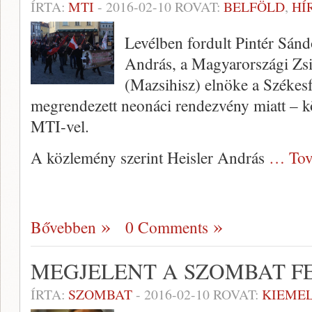
ÍRTA:
MTI
-
2016-02-10
ROVAT:
BELFÖLD
,
HÍ
Levélben fordult Pintér Sánd
András, a Magyarországi Zs
(Mazsihisz) elnöke a Széke
megrendezett neonáci rendezvény miatt – k
MTI-vel.
A közlemény szerint Heisler András
… Tov
Bővebben
0 Comments
MEGJELENT A SZOMBAT F
ÍRTA:
SZOMBAT
-
2016-02-10
ROVAT:
KIEME