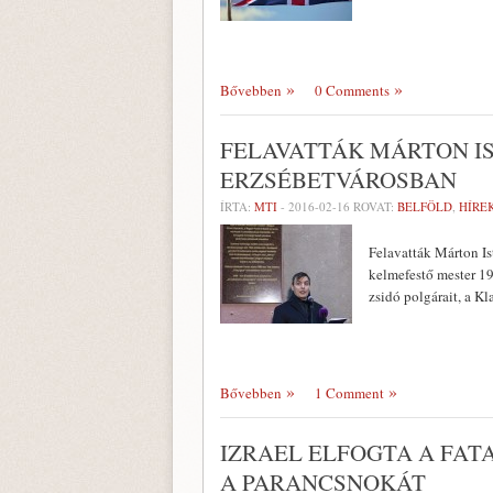
Bővebben
0 Comments
FELAVATTÁK MÁRTON I
ERZSÉBETVÁROSBAN
ÍRTA:
MTI
-
2016-02-16
ROVAT:
BELFÖLD
,
HÍRE
Felavatták Márton Is
kelmefestő mester 19
zsidó polgárait, a K
Bővebben
1 Comment
IZRAEL ELFOGTA A FAT
A PARANCSNOKÁT