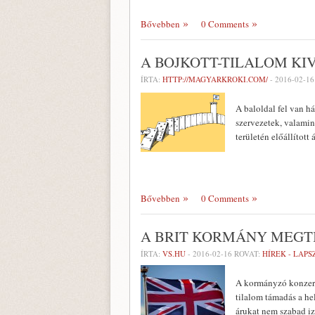
Bővebben
0 Comments
A BOJKOTT-TILALOM KI
ÍRTA:
HTTP://MAGYARKROKI.COM/
-
2016-02-16
A baloldal fel van h
szervezetek, valamin
területén előállítot
Bővebben
0 Comments
A BRIT KORMÁNY MEGTI
ÍRTA:
VS.HU
-
2016-02-16
ROVAT:
HÍREK - LAP
A kormányzó konzerva
tilalom támadás a he
árukat nem szabad izr