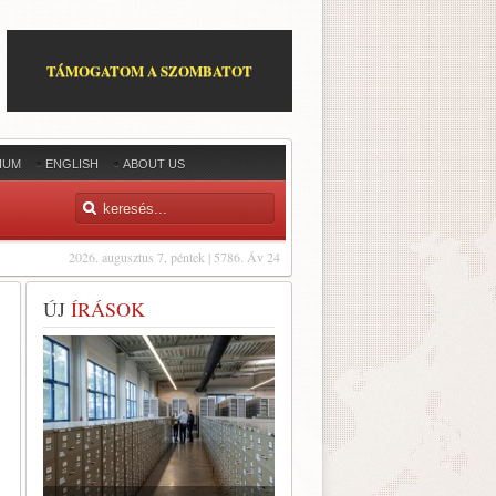
TÁMOGATOM A SZOMBATOT
IUM
ENGLISH
ABOUT US
2026. augusztus 7, péntek | 5786. Áv 24
ÚJ
ÍRÁSOK