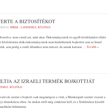
VERTE A BIZTOSÍTÉKOT
ROVAT:
HÍREK - LAPSZEMLE
,
KÜLFÖLD
áborodva: nem csinál azt, amit akar. Önkormányzatok és egyéb közfeladatot ellátó
t felsőoktatási diák-önkormányzatok nem hirdethetnek bojkottot sem az Izrael
t áruk, sem pedig a zsidó államhoz nem tartozó, de annak katonai
… Tovább »
LTJA AZ IZRAELI TERMÉK BOJKOTTJÁT
SZEMLE
,
KÜLFÖLD
tívok szerint a bojkott csak megmérgezi a vitát, a Munkáspárt szerint viszont a
lyi demokrácia ellen. Az árukat ettől még címkézni kell, és a Területeken készült
aeliként feltüntetni.