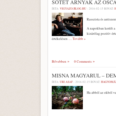
SÖTÉT ÁRNYAK AZ OSC
ÍRTA:
VIGYAZO.BLOG.HU
-
2016-02-15
ROVAT:
Rasszista és antiszem
A napokban került a 
kizárólag pozitív ér
értékelésen
… Tovább »
Bővebben
0 Comments
MISNA MAGYARUL – DEM
ÍRTA:
URI ASAF
-
2016-02-15
ROVAT:
HAGYOMÁ
Ha abból az okból ve