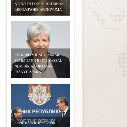
A NÁCI ÜLDÖZÉS IRATAINAK
LEGNAGYOBB ARCHÍVUMA
“TAKARÓ MIHÁLY IMMÁR
SEMMILYEN BEFOLYÁSSAL
NEM BÍR AZ OKTATÁS
IRÁNYÍTÁSÁRA”
SZERBIA IZRAEL EGYIK