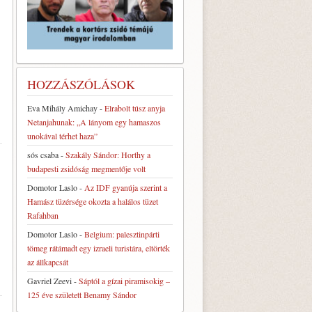
HOZZÁSZÓLÁSOK
Eva Mihály Amichay
-
Elrabolt túsz anyja
Netanjahunak: „A lányom egy hamaszos
unokával térhet haza”
sós csaba
-
Szakály Sándor: Horthy a
budapesti zsidóság megmentője volt
Domotor Laslo
-
Az IDF gyanúja szerint a
Hamász tüzérsége okozta a halálos tüzet
Rafahban
Domotor Laslo
-
Belgium: palesztinpárti
tömeg rátámadt egy izraeli turistára, eltörték
az állkapcsát
Gavriel Zeevi
-
Sáptól a gízai piramisokig –
125 éve született Benamy Sándor