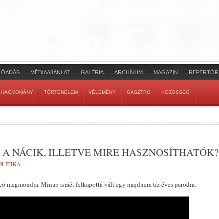
LŐADÁS
MÉDIAAJÁNLAT
GALÉRIA
ARCHÍVUM
MAGAZIN
REPERTÓR
HAGYOMÁNY
TÖRTÉNELEM
VÉLEMÉNY
GASZTRO
KÖZÖSSÉG
A NÁCIK, ILLETVE MIRE HASZNOSÍTHATÓK?
OLITIKA
deó megmondja. Minap ismét felkapottá vált egy majdnem tíz éves paródia.