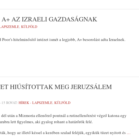
 A+ AZ IZRAELI GAZDASÁGNAK
 LAPSZEMLE
,
KÜLFÖLD
 Poor’s hitelminősítő intézet ismét a legjobb, A+ besorolást adta Izraelnek.
ET HIÚSÍTOTTAK MEG JERUZSÁLEM
2-15
ROVAT:
HÍREK - LAPSZEMLE
,
KÜLFÖLD
dél után a Mizmoria ellenőrző pontnál a rutinellenőrzést végző katona egy
abra lett figyelmes, aki gyalog rohant a határőrök felé.
ák, hogy az illető késsel a kezében szalad feléjük, egyikük tüzet nyitott és
…