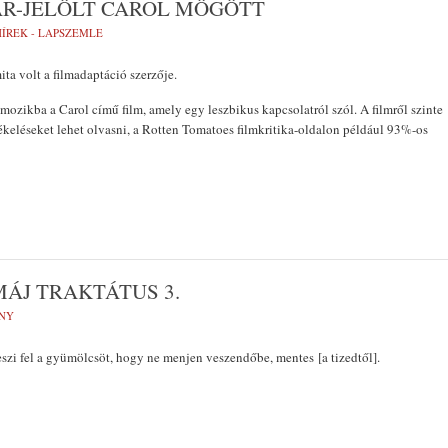
AR-JELÖLT CAROL MÖGÖTT
HÍREK - LAPSZEMLE
ita volt a filmadaptáció szerzője.
mozikba a Carol című film, amely egy leszbikus kapcsolatról szól. A filmről szinte
tékeléseket lehet olvasni, a Rotten Tomatoes filmkritika-oldalon például 93%-os
ÁJ TRAKTÁTUS 3.
NY
szi fel a gyümölcsöt, hogy ne menjen veszendőbe, mentes [a tizedtől].