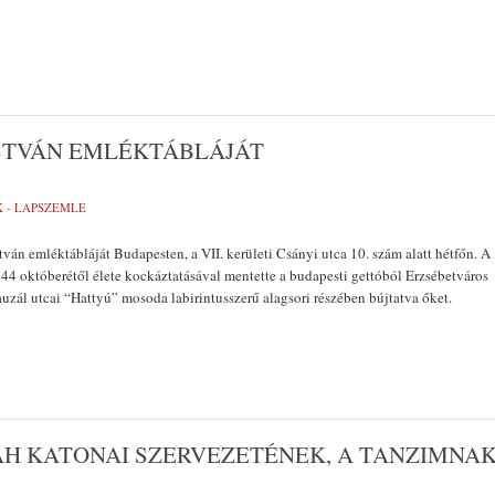
STVÁN EMLÉKTÁBLÁJÁT
K - LAPSZEMLE
tván emléktábláját Budapesten, a VII. kerületi Csányi utca 10. szám alatt hétfőn. A
44 októberétől élete kockáztatásával mentette a budapesti gettóból Erzsébetváros
lauzál utcai “Hattyú” mosoda labirintusszerű alagsori részében bújtatva őket.
AH KATONAI SZERVEZETÉNEK, A TANZIMNA