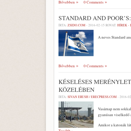
Bővebben
0 Comments
STANDARD AND POOR’S:
ÍRTA:
ZSIDO.COM
-
2016-02-15
ROVAT:
HÍREK -
A neves Standard and
Bővebben
0 Comments
KÉSELÉSES MERÉNYLET
KÖZELÉBEN
ÍRTA:
SIVAN ERUSH / ERECPRESS.COM
-
2016-0
Vasárnap nem sokkal 
gyanúsan viselkedő ar
Amikor a katonák látt
Tovább »