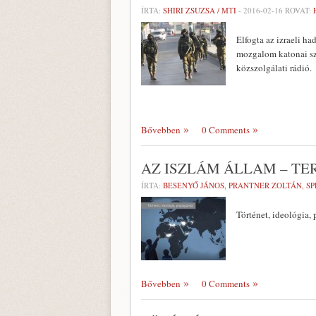
ÍRTA:
SHIRI ZSUZSA / MTI
-
2016-02-16
ROVAT:
Elfogta az izraeli ha
mozgalom katonai sze
közszolgálati rádió.
Bővebben
0 Comments
AZ ISZLÁM ÁLLAM – TE
ÍRTA:
BESENYŐ JÁNOS, PRANTNER ZOLTÁN, SP
Történet, ideológia,
Bővebben
0 Comments