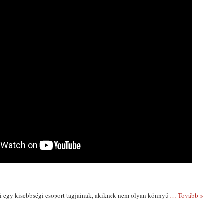
ni egy kisebbségi csoport tagjainak, akiknek nem olyan könnyű
… Tovább »