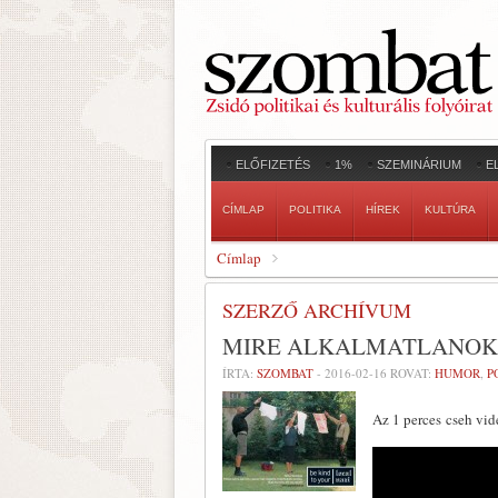
ELŐFIZETÉS
1%
SZEMINÁRIUM
E
CÍMLAP
POLITIKA
HÍREK
KULTÚRA
Címlap
SZERZŐ ARCHÍVUM
MIRE ALKALMATLANOK 
ÍRTA:
SZOMBAT
-
2016-02-16
ROVAT:
HUMOR
,
P
Az 1 perces cseh vi