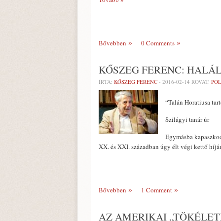
Bővebben
0 Comments
KŐSZEG FERENC: HALÁ
ÍRTA:
KŐSZEG FERENC
-
2016-02-14
ROVAT:
POL
“Talán Horatiusa tart
Szilágyi tanár úr
Egymásba kapaszkodn
XX. és XXI. században úgy élt végi kettő híj
Bővebben
1 Comment
AZ AMERIKAI „TÖKÉLET