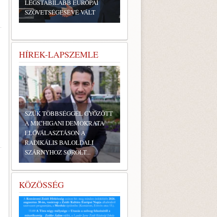
LEGSTABILABB EURÓPAI
SZÖVETSÉGESÉVÉ VÁLT
HÍREK-LAPSZEMLE
SZŰK TÖBBSÉGGEL GYŐZÖTT
A MICHIGANI DEMOKRATA
ELŐVÁLASZTÁSON A
RADIKÁLIS BALOLDALI
SZÁRNYHOZ SOROLT...
KÖZÖSSÉG