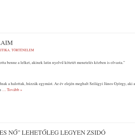
LAIM
ITIKA
,
TÖRTÉNELEM
otta benne a lelket, akinek latin nyelvű kötetét menetelés közben is olvasta.”
ak a halottak, húzzák egymást. Az év elején meghalt Szilágyi János György, aki 
án
… Tovább »
ES NŐ” LEHETŐLEG LEGYEN ZSIDÓ