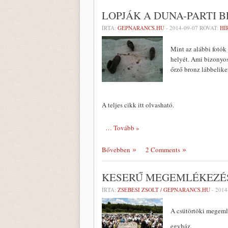
LOPJÁK A DUNA-PARTI 
ÍRTA:
GEPNARANCS.HU
-
2014-09-07
ROVAT:
HÍ
Mint az alábbi fotók
helyét. Ami bizonyos
őrző bronz lábbelike
A teljes cikk itt olvasható.
… Tovább »
Bővebben
2 Comments
KESERŰ MEGEMLÉKEZÉS
ÍRTA:
ZSEBESI ZSOLT / GEPNARANCS.HU
-
2014
A csütörtöki megemlé
egyház.