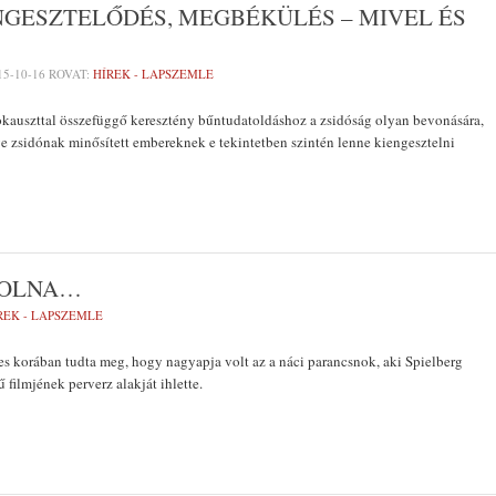
GESZTELŐDÉS, MEGBÉKÜLÉS – MIVEL ÉS
15-10-16
ROVAT:
HÍREK - LAPSZEMLE
okauszttal összefüggő keresztény bűntudatoldáshoz a zsidóság olyan bevonására,
tve zsidónak minősített embereknek e tekintetben szintén lenne kiengesztelni
VOLNA…
REK - LAPSZEMLE
es korában tudta meg, hogy nagyapja volt az a náci parancsnok, aki Spielberg
ű filmjének perverz alakját ihlette.