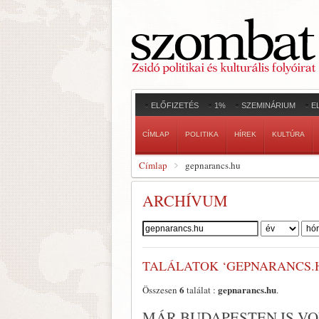
ELŐFIZETÉS
1%
SZEMINÁRIUM
E
CÍMLAP
POLITIKA
HÍREK
KULTÚRA
Címlap
gepnarancs.hu
ARCHÍVUM
Szerző:
TALÁLATOK ‘GEPNARANCS.
6
gepnarancs.hu
Összesen
találat :
.
MÁR BUDAPESTEN IS V