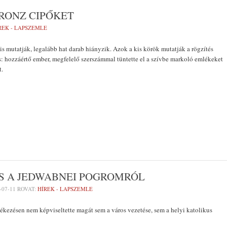
BRONZ CIPŐKET
REK - LAPSZEMLE
 is mutatják, legalább hat darab hiányzik. Azok a kis körök mutatják a rögzítés
: hozzáértő ember, megfelelő szerszámmal tüntette el a szívbe markoló emlékeket
t.
 A JEDWABNEI POGROMRÓL
-07-11
ROVAT:
HÍREK - LAPSZEMLE
kezésen nem képviseltette magát sem a város vezetése, sem a helyi katolikus