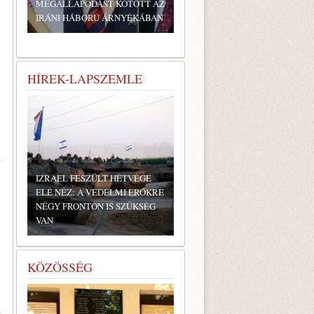
MEGÁLLAPODÁST KÖTÖTT AZ
IRÁNI HÁBORÚ ÁRNYÉKÁBAN
HÍREK-LAPSZEMLE
IZRAEL FESZÜLT HÉTVÉGE
ELÉ NÉZ: A VÉDELMI ERŐKRE
NÉGY FRONTON IS SZÜKSÉG
VAN
KÖZÖSSÉG