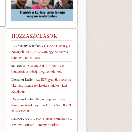
HOZZÁSZÓLÁSOK
Eva Mihály Amichay
-
Elrabolt túsz anyja
Netanjahunak: „A lányom egy hamaszos
unokával térhet haza”
sós csaba
-
Szakály Sándor: Horthy a
budapesti zsidóság megmentője volt
Domotor Laslo
-
Az IDF gyanúja szerint a
Hamász tüzérsége okozta a halálos tüzet
Rafahban
Domotor Laslo
-
Belgium: palesztinpárti
tömeg rátámadt egy izraeli turistára, eltörték
az állkapcsát
Gavriel Zeevi
-
Sáptól a gízai piramisokig –
125 éve született Benamy Sándor