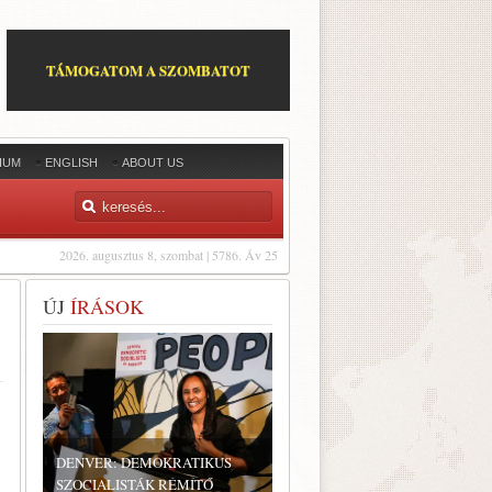
TÁMOGATOM A SZOMBATOT
IUM
ENGLISH
ABOUT US
2026. augusztus 8, szombat | 5786. Áv 25
ÚJ
ÍRÁSOK
DENVER: DEMOKRATIKUS
SZOCIALISTÁK RÉMÍTŐ