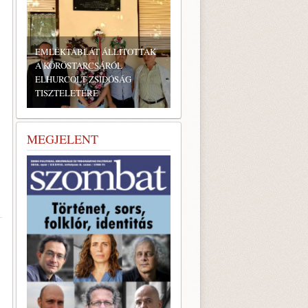
EMLÉKTÁBLÁT ÁLLÍTOTTAK
A KÖRÖSTARCSÁRÓL
ELHURCOLT ZSIDÓSÁG
TISZTELETÉRE
MEGJELENT