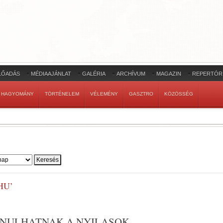
LŐADÁS
MÉDIAAJÁNLAT
GALÉRIA
ARCHÍVUM
MAGAZIN
REPERTÓR
HAGYOMÁNY
TÖRTÉNELEM
VÉLEMÉNY
GASZTRO
KÖZÖSSÉG
HU’
ONULHATNAK A NYILASOK