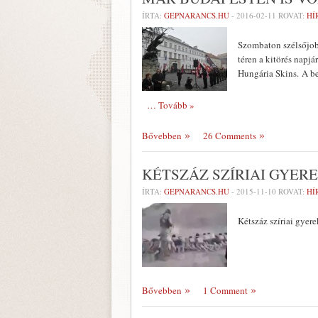
ÍRTA:
GEPNARANCS.HU
-
2016-02-11
ROVAT:
HÍ
Szombaton szélsőjob
téren a kitörés nap
Hungária Skins. A be
… Tovább »
Bővebben
26 Comments
KÉTSZÁZ SZÍRIAI GYER
ÍRTA:
GEPNARANCS.HU
-
2015-11-10
ROVAT:
HÍ
Kétszáz szíriai gyere
Bővebben
1 Comment