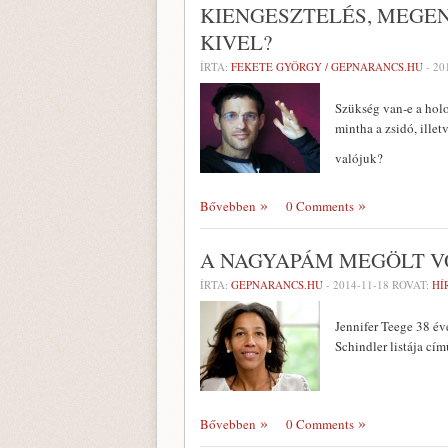
KIENGESZTELÉS, MEGEN
KIVEL?
ÍRTA:
FEKETE GYÖRGY / GEPNARANCS.HU
-
20
Szükség van-e a hol
mintha a zsidó, ille
valójuk?
Bővebben
0 Comments
A NAGYAPÁM MEGÖLT 
ÍRTA:
GEPNARANCS.HU
-
2014-11-18
ROVAT:
HÍ
Jennifer Teege 38 év
Schindler listája cím
Bővebben
0 Comments