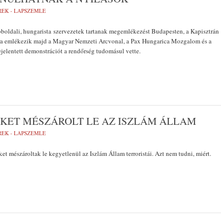
REK - LAPSZEMLE
boldali, hungarista szervezetek tartanak megemlékezést Budapesten, a Kapisztrán
jára emlékezik majd a Magyar Nemzeti Arcvonal, a Pax Hungarica Mozgalom és a
jelentett demonstrációt a rendőrség tudomásul vette.
EKET MÉSZÁROLT LE AZ ISZLÁM ÁLLAM
REK - LAPSZEMLE
ket mészároltak le kegyetlenül az Iszlám Állam terroristái. Azt nem tudni, miért.