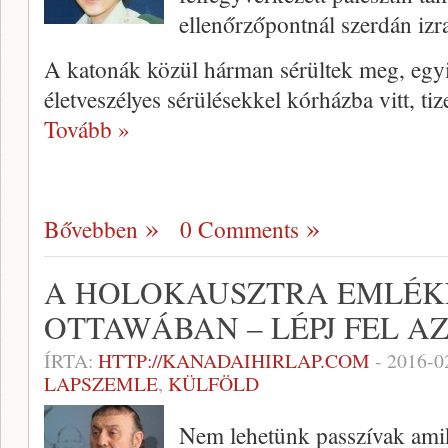
ellenőrzőpontnál szerdán izr
A katonák közül hárman sérültek meg, egyi
életveszélyes sérülésekkel kórházba vitt, t
Tovább »
Bővebben
0 Comments
A HOLOKAUSZTRA EMLÉ
OTTAWÁBAN – LÉPJ FEL A
ÍRTA:
HTTP://KANADAIHIRLAP.COM
-
2016-0
LAPSZEMLE
,
KÜLFÖLD
Nem lehetünk passzívak ami