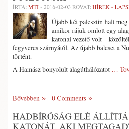
ÍRTA:
MTI
-
2016-02-03
ROVAT:
HÍREK - LAP
Újabb két palesztin halt meg
amikor rájuk omlott egy alag
katonai vezető volt – közöl
fegyveres szárnyától. Az újabb baleset a Nu
történt.
A Hamász bonyolult alagúthálózatot
… Tov
Bővebben
0 Comments
HADBÍRÓSÁG ELÉ ÁLLÍTJÁ
KATONÁT, AKI MEGTAGAD