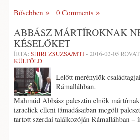
Bővebben
0 Comments
ABBÁSZ MÁRTÍROKNAK N
KÉSELŐKET
ÍRTA:
SHIRI ZSUZSA/MTI
-
2016-02-05
ROVAT
KÜLFÖLD
Lelőtt merénylők családtagja
Rámalláhban.
Mahmúd Abbász palesztin elnök mártírnak
izraeliek elleni támadásaiban megölt palesz
tartott szerdai találkozóján Rámalláhban – í