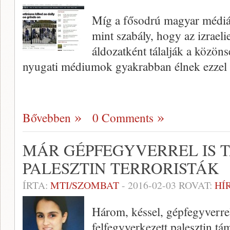
Míg a fősodrú magyar médiáb
mint szabály, hogy az izraeli
áldozatként tálalják a közönsé
nyugati médiumok gyakrabban élnek ezzel az 
Bővebben
0 Comments
MÁR GÉPFEGYVERREL IS
PALESZTIN TERRORISTÁK
ÍRTA:
MTI/SZOMBAT
-
2016-02-03
ROVAT:
HÍ
Három, késsel, gépfegyverre
felfegyverkezett palesztin t