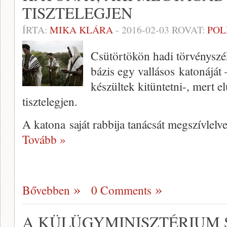
TISZTELEGJEN
ÍRTA:
MIKA KLÁRA
-
2016-02-03
ROVAT:
POL
Csütörtökön hadi törvényszék
bázis egy vallásos katonáját 
készültek kitüntetni-, mert el
tisztelegjen.
A katona saját rabbija tanácsát megszívlelv
Tovább »
Bővebben
0 Comments
A KÜLÜGYMINISZTÉRIUM S