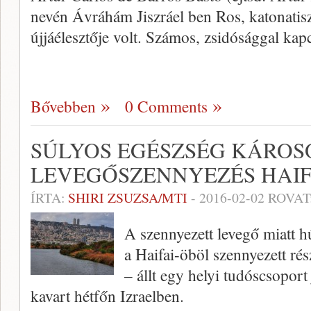
nevén Ávráhám Jiszráel ben Ros, katonatiszt
újjáélesztője volt. Számos, zsidósággal kap
Bővebben
0 Comments
SÚLYOS EGÉSZSÉG KÁROS
LEVEGŐSZENNYEZÉS HAI
ÍRTA:
SHIRI ZSUZSA/MTI
-
2016-02-02
ROVAT
A szennyezett levegő miatt h
a Haifai-öböl szennyezett rés
– állt egy helyi tudóscsoport
kavart hétfőn Izraelben.