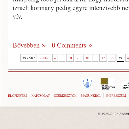
izraeli kormány pedig egyre intenzívebb n
vív.
Bővebben
0 Comments
39
39 / 587
« Első
«
...
10
20
30
...
37
38
4
ELŐFIZETÉS
KAPCSOLAT
SZERKESZTŐK
MAGUNKRÓL
IMPRESSZUM
© 1989-2026 Szombat