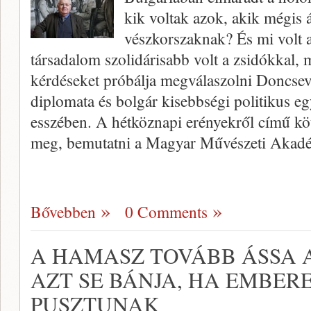
kik voltak azok, akik mégis á
vészkorszaknak? És mi volt 
társadalom szolidárisabb volt a zsidókkal, 
kérdéseket próbálja megválaszolni Doncsev T
diplomata és bolgár kisebbségi politikus 
esszében. A hétköznapi erényekről című kö
meg, bemutatni a Magyar Művészeti Akadé
Bővebben
0 Comments
A HAMASZ TOVÁBB ÁSSA 
AZT SE BÁNJA, HA EMBER
PUSZTUNAK