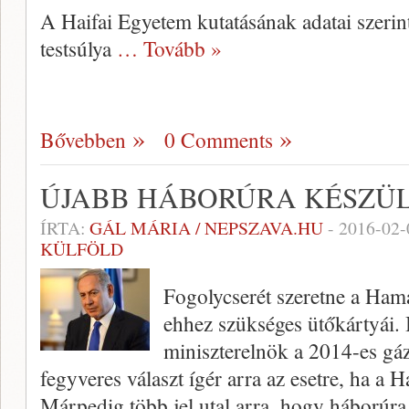
A Haifai Egyetem kutatásának adatai szeri
testsúlya
… Tovább »
Bővebben
0 Comments
ÚJABB HÁBORÚRA KÉSZÜ
ÍRTA:
GÁL MÁRIA / NEPSZAVA.HU
-
2016-02-
KÜLFÖLD
Fogolycserét szeretne a Hamá
ehhez szükséges ütőkártyái.
miniszterelnök a 2014-es gá
fegyveres választ ígér arra az esetre, ha a 
Márpedig több jel utal arra, hogy háborúra 