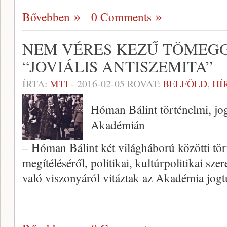
Bővebben
0 Comments
NEM VÉRES KEZŰ TÖMEGG
“JOVIÁLIS ANTISZEMITA”
ÍRTA:
MTI
-
2016-02-05
ROVAT:
BELFÖLD
,
HÍ
Hóman Bálint történelmi, jog
Akadémián
– Hóman Bálint két világháború közötti tör
megítéléséről, politikai, kultúrpolitikai sz
való viszonyáról vitáztak az Akadémia jo