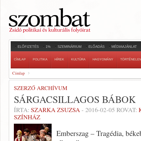
ELŐFIZETÉS
1%
SZEMINÁRIUM
ELŐADÁS
MÉDIAAJÁNLAT
CÍMLAP
POLITIKA
HÍREK
KULTÚRA
HAGYOMÁNY
TÖRTÉNELE
Címlap
SZERZŐ ARCHÍVUM
SÁRGACSILLAGOS BÁBOK
ÍRTA:
SZARKA ZSUZSA
-
2016-02-05
ROVAT:
SZÍNHÁZ
Emberszag – Tragédia, békeb