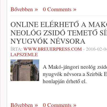
Bővebben
0 Comments
ONLINE ELÉRHETŐ A MAK
NEOLÓG ZSIDÓ TEMETŐ SÍR
NYUGVÓK NÉVSORA
ÍRTA:
WWW.BREUERPRESS.COM
-
2016-02-0
LAPSZEMLE
A Makó-jángori neológ zsidó 
nyugvók névsora a Szirbik 
honlapján érhető el.
Bővebben
0 Comments