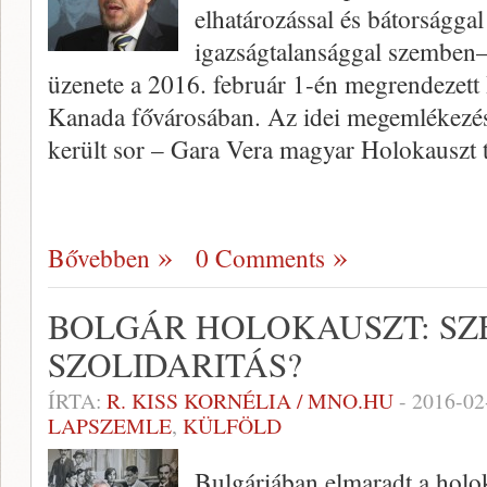
elhatározással és bátorságga
igazságtalansággal szemben–
üzenete a 2016. február 1-én megrendezet
Kanada fővárosában. Az idei megemlékezés
került sor – Gara Vera magyar Holokauszt 
Bővebben
0 Comments
BOLGÁR HOLOKAUSZT: SZ
SZOLIDARITÁS?
ÍRTA:
R. KISS KORNÉLIA / MNO.HU
-
2016-02
LAPSZEMLE
,
KÜLFÖLD
Bulgáriában elmaradt a holo