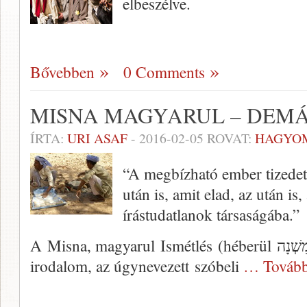
elbeszélve.
Bővebben
0 Comments
MISNA MAGYARUL – DEMÁ
ÍRTA:
URI ASAF
-
2016-02-05
ROVAT:
HAGYO
“A megbízható ember tizedet a
után is, amit elad, az után i
írástudatlanok társaságába.”
A Misna, magyarul Ismétlés (héberül מִ‏‏שְׁנָה misná) a Biblia utáni zsidó
irodalom, az úgynevezett szóbeli
… Tovább