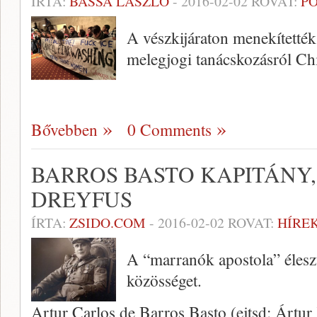
ÍRTA:
BASSA LÁSZLÓ
-
2016-02-02
ROVAT:
PO
A vészkijáraton menekítették 
melegjogi tanácskozásról Ch
Bővebben
0 Comments
BARROS BASTO KAPITÁNY
DREYFUS
ÍRTA:
ZSIDO.COM
-
2016-02-02
ROVAT:
HÍRE
A “marranók apostola” éleszte
közösséget.
Artur Carlos de Barros Basto (ejtsd: Ártur