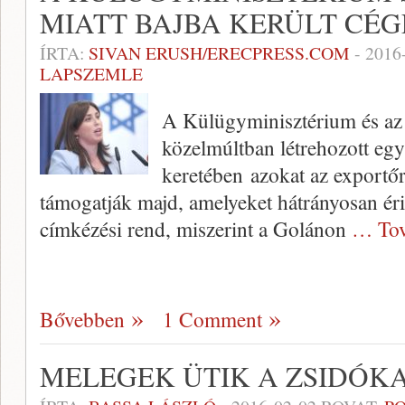
MIATT BAJBA KERÜLT CÉ
ÍRTA:
SIVAN ERUSH/ERECPRESS.COM
-
2016
LAPSZEMLE
A Külügyminisztérium és az I
közelmúltban létrehozott egy
keretében azokat az exportőr
támogatják majd, amelyeket hátrányosan éri
címkézési rend, miszerint a Golánon
… Tov
Bővebben
1 Comment
MELEGEK ÜTIK A ZSIDÓK