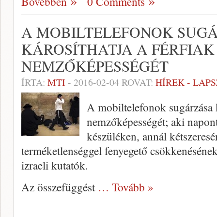
Bővebben
0 Comments
A MOBILTELEFONOK SUG
KÁROSÍTHATJA A FÉRFIAK
NEMZŐKÉPESSÉGÉT
ÍRTA:
MTI
-
2016-02-04
ROVAT:
HÍREK - LAP
A mobiltelefonok sugárzása k
nemzőképességét; aki napont
készüléken, annál kétszeres
terméketlenséggel fenyegető csökkenésének 
izraeli kutatók.
Az összefüggést
… Tovább »