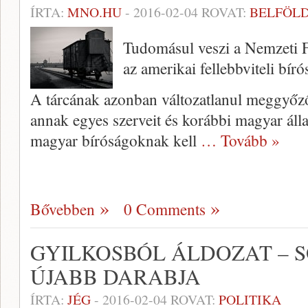
ÍRTA:
MNO.HU
-
2016-02-04
ROVAT:
BELFÖL
Tudomásul veszi a Nemzeti 
az amerikai fellebbviteli bíró
A tárcának azonban változatlanul meggyőz
annak egyes szerveit és korábbi magyar áll
magyar bíróságoknak kell
… Tovább »
Bővebben
0 Comments
GYILKOSBÓL ÁLDOZAT – 
ÚJABB DARABJA
ÍRTA:
JÉG
-
2016-02-04
ROVAT:
POLITIKA