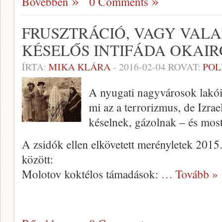
Bővebben
0 Comments
FRUSZTRÁCIÓ, VAGY VALAM
KÉSELŐS INTIFÁDA OKAIR
ÍRTA:
MIKA KLÁRA
-
2016-02-04
ROVAT:
POL
A nyugati nagyvárosok lakói 
mi az a terrorizmus, de Izra
késelnek, gázolnak – és mos
A zsidók ellen elkövetett merényletek 2015
között:
Molotov koktélos támadások:
… Tovább »