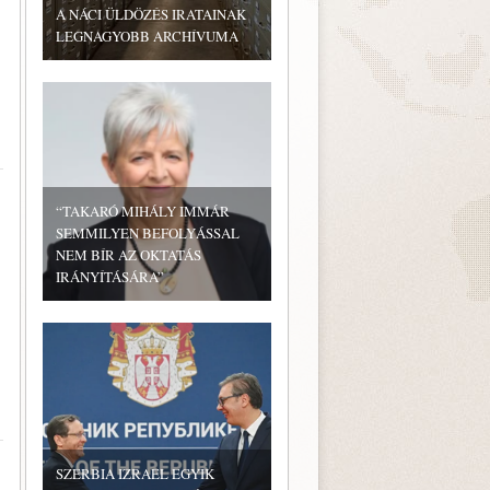
A NÁCI ÜLDÖZÉS IRATAINAK
LEGNAGYOBB ARCHÍVUMA
“TAKARÓ MIHÁLY IMMÁR
SEMMILYEN BEFOLYÁSSAL
NEM BÍR AZ OKTATÁS
IRÁNYÍTÁSÁRA”
SZERBIA IZRAEL EGYIK