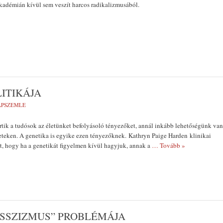
kadémián kívül sem veszít harcos radikalizmusából.
LITIKÁJA
LAPSZEMLE
tik a tudósok az életünket befolyásoló tényezőket, annál inkább lehetőségünk van
leteken. A genetika is egyike ezen tényezőknek. Kathryn Paige Harden klinikai
, hogy ha a genetikát figyelmen kívül hagyjuk, annak a
… Tovább »
ASSZIZMUS” PROBLÉMÁJA