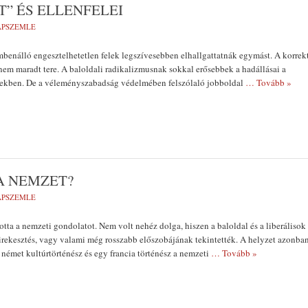
T” ÉS ELLENFELEI
LAPSZEMLE
benálló engesztelhetetlen felek legszívesebben elhallgattatnák egymást. A korrek
em maradt tere. A baloldali radikalizmusnak sokkal erősebbek a hadállásai a
yekben. De a véleményszabadság védelmében felszólaló jobboldal
… Tovább »
A NEMZET?
LAPSZEMLE
otta a nemzeti gondolatot. Nem volt nehéz dolga, hiszen a baloldal és a liberálisok
irekesztés, vagy valami még rosszabb előszobájának tekintették. A helyzet azonba
y német kultúrtörténész és egy francia történész a nemzeti
… Tovább »