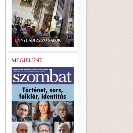
ZSIDÓ GASZTRONÓMIAI
TALÁLKOZÓ A BONYHÁDI
NYHÁDI ZSIDÓ NAPOK
ZSINAGÓGÁBAN
MEGJELENT