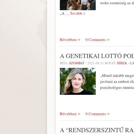
woke eszmeiség az a
„A
… Tovább »
Bővebben
0 Comments
A GENETIKAI LOTTÓ PO
ÍRTA:
SZOMBAT
-
2021-09-21
ROVAT:
HÍREK - 
„Minél inkább megér
javítani az emberi é
pszichológus rámutat
Bővebben
0 Comments
A “RENDSZERSZINTŰ R