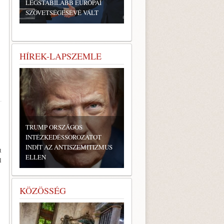
LEGSTABILABB EURÓPAI
SZÖVETSÉGESÉVÉ VÁLT
HÍREK-LAPSZEMLE
TRUMP ORSZÁGOS
INTÉZKEDÉSSOROZATOT
INDÍT AZ ANTISZEMITIZMUS
t
ELLEN
l
KÖZÖSSÉG