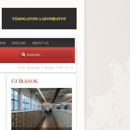
TÁMOGATOM A SZOMBATOT
IUM
ENGLISH
ABOUT US
2026. augusztus 7, péntek | 5786. Áv 24
ÚJ
ÍRÁSOK