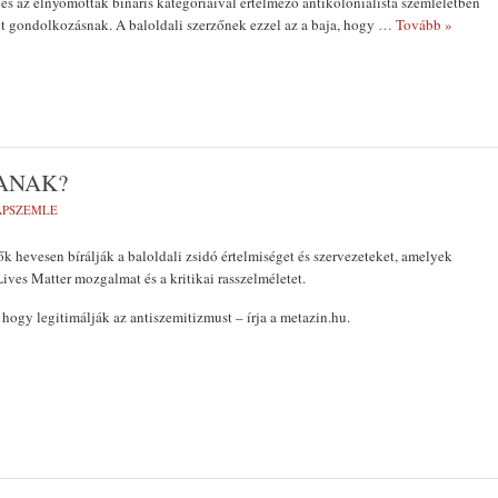
és az elnyomottak bináris kategóriáival értelmező antikolonialista szemléletben
lt gondolkozásnak. A baloldali szerzőnek ezzel az a baja, hogy
… Tovább »
JANAK?
LAPSZEMLE
ők hevesen bírálják a baloldali zsidó értelmiséget és szervezeteket, amelyek
ives Matter mozgalmat és a kritikai rasszelméletet.
 hogy legitimálják az antiszemitizmust – írja a metazin.hu.