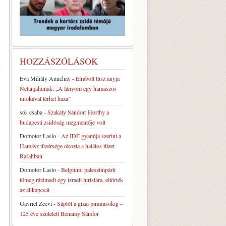
HOZZÁSZÓLÁSOK
Eva Mihály Amichay
-
Elrabolt túsz anyja
Netanjahunak: „A lányom egy hamaszos
unokával térhet haza”
sós csaba
-
Szakály Sándor: Horthy a
budapesti zsidóság megmentője volt
Domotor Laslo
-
Az IDF gyanúja szerint a
Hamász tüzérsége okozta a halálos tüzet
Rafahban
Domotor Laslo
-
Belgium: palesztinpárti
tömeg rátámadt egy izraeli turistára, eltörték
az állkapcsát
Gavriel Zeevi
-
Sáptól a gízai piramisokig –
125 éve született Benamy Sándor