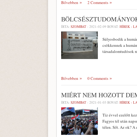
Bővebben
2 Comments
BÖLCSÉSZTUDOMÁNYOK
ÍRTA:
SZOMBAT
-
2021-02-09
ROVAT:
HÍREK - 
Súlyosbodik a humán
csökkennek a humán k
társadalomtudósok ré
Bővebben
0 Comments
MIÉRT NEM HOZOTT DE
ÍRTA:
SZOMBAT
-
2021-01-03
ROVAT:
HÍREK - 
Tíz évvel ezelőtt ke
Fagyos tél után naps
télen. Sőt. Az ok? A