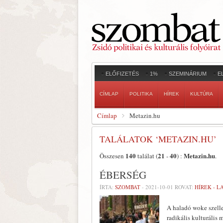
ELŐFIZETÉS
1%
SZEMINÁRIUM
E
CÍMLAP
POLITIKA
HÍREK
KULTÚRA
Címlap
Metazin.hu
TALÁLATOK ‘METAZIN.HU’
140
21
40
Metazin.hu
Összesen
találat (
-
) :
.
ÉBERSÉG
ÍRTA:
SZOMBAT
-
2021-10-01
ROVAT:
HÍREK - 
A haladó woke szelle
radikális kulturális 