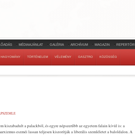
LŐADÁS
MÉDIAAJÁNLAT
GALÉRIA
ARCHÍVUM
MAGAZIN
REPERTÓR
HAGYOMÁNY
TÖRTÉNELEM
VÉLEMÉNY
GASZTRO
KÖZÖSSÉG
LAPSZEMLE
m kiszabadult a palackból, és egyre népszerűbb az egyetem falain kívül is: a
marxizmus eszméi lassan teljesen kiszorítják a liberális szemléletet a baloldalon. A