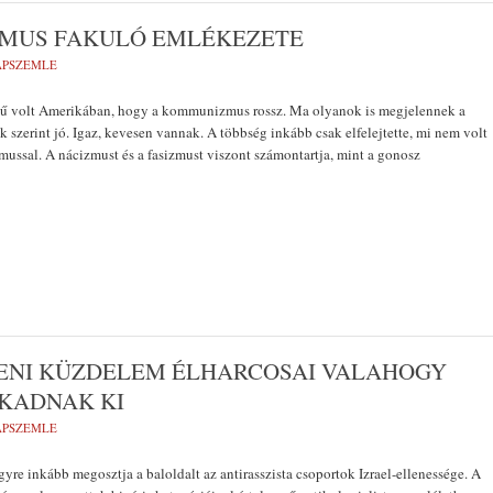
ZMUS FAKULÓ EMLÉKEZETE
LAPSZEMLE
ű volt Amerikában, hogy a kommunizmus rossz. Ma olyanok is megjelennek a
ik szerint jó. Igaz, kevesen vannak. A többség inkább csak elfelejtette, mi nem volt
BO
ssal. A nácizmust és a fasizmust viszont számontartja, mint a gonosz
LENI KÜZDELEM ÉLHARCOSAI VALAHOGY
UKADNAK KI
LAPSZEMLE
yre inkább megosztja a baloldalt az antirasszista csoportok Izrael-ellenessége. A