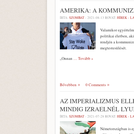
AMERIKA: A KOMMUNI
ÍRTA:
SZOMBAT
-
2021-08-13
ROVAT:
HÍREK - 
Valamikor egyértelm
politikai életben, ak
rendjén a kommunizmu
megtestesülését.
„Onnan
… Tovább »
Bővebben
0 Comments
AZ IMPERIALIZMUS EL
MINDIG IZRAELNÉL LY
ÍRTA:
SZOMBAT
-
2021-07-28
ROVAT:
HÍREK - 
Németországban is eg