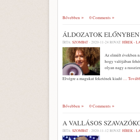
Bővebben
0 Comments
ÁLDOZATOK ELŐNYBEN
ÍRTA:
SZOMBAT
-
2020-11-24
ROVAT:
HÍREK - 
Az elmúlt években na
hogy valójában fehér
olyan nagy a rasszi
Elvégre a magukat feketének kiadó
… Tovább
Bővebben
0 Comments
A VALLÁSOS SZAVAZÓK
ÍRTA:
SZOMBAT
-
2020-11-12
ROVAT:
HÍREK - 