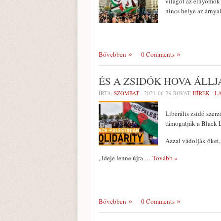
világot az elnyomók 
nincs helye az árnya
Bővebben
0 Comments
ÉS A ZSIDÓK HOVA ÁLL
ÍRTA:
SZOMBAT
-
2021-06-29
ROVAT:
HÍREK - 
Liberális zsidó szerz
támogatják a Black L
Azzal vádolják őket,
„Ideje lenne újra
… Tovább »
Bővebben
0 Comments