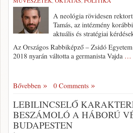
MŰVÉSZETEK
,
OKTATÁS
,
POLITIKA
A neológia rövidesen rektort
Tamás, az intézmény korábbi
aktuális és stratégiai kérdés
Az Országos Rabbiképző – Zsidó Egyetem 
2018 nyarán váltotta a germanista Vajda
… 
Bővebben
0 Comments
LEBILINCSELŐ KARAKTER
BESZÁMOLÓ A HÁBORÚ V
BUDAPESTEN