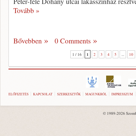
Péter-féle Dohány utcai lakásszínház résztv
Tovább »
Bővebben
0 Comments
1
1 / 16
2
3
4
5
...
10
ELŐFIZETÉS
KAPCSOLAT
SZERKESZTŐK
MAGUNKRÓL
IMPRESSZUM
© 1989-2026 Szombat