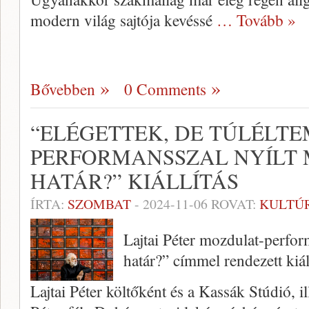
modern világ sajtója kevéssé
… Tovább »
Bővebben
0 Comments
“ELÉGETTEK, DE TÚLÉLTE
PERFORMANSSZAL NYÍLT 
HATÁR?” KIÁLLÍTÁS
ÍRTA:
SZOMBAT
-
2024-11-06
ROVAT:
KULTÚ
Lajtai Péter mozdulat-perfor
határ?” címmel rendezett kiál
Lajtai Péter költőként és a Kassák Stúdió, il