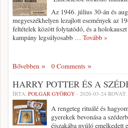
Az 1946. július 30-án és aug
megyeszékhelyen lezajlott események az 1945
feltételek között folytatódó, és a holokauszt 
kampány legsúlyosabb
… Tovább »
Bővebben
0 Comments
HARRY POTTER ÉS A SZÉD
ÍRTA:
POLGÁR GYÖRGY
-
2026-03-24
ROVAT:
A rengeteg rituálé és hagyom
gyerekek bevonása a széderb
éjszakába nyúló emelkedett e