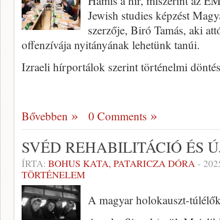
Hamis a hír, miszerint az E
Jewish studies képzést Magy
szerzője, Biró Tamás, aki at
offenzívája nyitányának lehetünk tanúi.
Izraeli hírportálok szerint történelmi dönt
Bővebben
0 Comments
SVÉD REHABILITÁCIÓ ÉS
ÍRTA:
BOHUS KATA, PATARICZA DÓRA
-
202
TÖRTÉNELEM
A magyar holokauszt-túlélők 