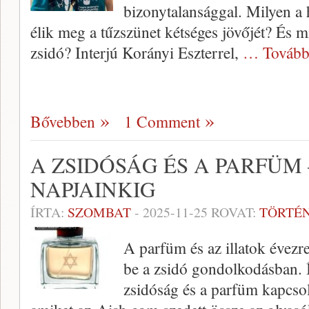
bizonytalansággal. Milyen a
élik meg a tűzszünet kétséges jövőjét? És 
zsidó? Interjú Korányi Eszterrel,
… Tovább
Bővebben
1 Comment
A ZSIDÓSÁG ÉS A PARFÜM
NAPJAINKIG
ÍRTA:
SZOMBAT
-
2025-11-25
ROVAT:
TÖRTÉ
A parfüm és az illatok évezre
be a zsidó gondolkodásban. 
zsidóság és a parfüm kapcsol