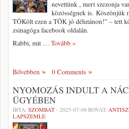
nevettünk , mert szezonja v
közösségnek is. Köszönjük 
TÖKölt ezen a TÖK jó délutánon!” – tett k
zsinagóga facebook oldalán.
Rabbi, mit
… Tovább »
Bővebben
0 Comments
NYOMOZÁS INDULT A NÁC
ÜGYÉBEN
ÍRTA:
SZOMBAT
-
2025-07-09
ROVAT:
ANTIS
LAPSZEMLE