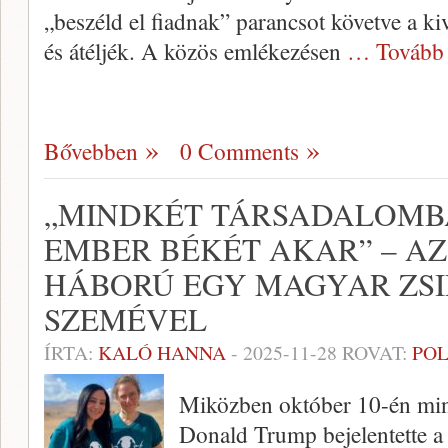
„beszéld el fiadnak” parancsot követve a k
és átéljék. A közös emlékezésen
… Tovább
Bővebben
0 Comments
„MINDKÉT TÁRSADALOMB
EMBER BÉKÉT AKAR” – AZ
HÁBORÚ EGY MAGYAR ZS
SZEMÉVEL
ÍRTA:
KALÓ HANNA
-
2025-11-28
ROVAT:
POL
Miközben október 10-én mind
Donald Trump bejelentette a h