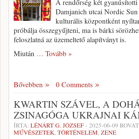
A rendőrség két gyanúsítotti 
Damjanich utcai Nordic Sun 
kulturális központként nyílta
próbálja összegyűjteni, ma is bárki sörözh
feloszlatná az üzemeltető alapítványt is.
Miután
… Tovább »
Bővebben
0 Comments
KWARTIN SZÁVEL, A DOH
ZSINAGÓGA UKRAJNAI K
ÍRTA:
LÉNÁRT G. JÓZSEF
-
2025-06-09
ROVAT
MŰVÉSZETEK
,
TÖRTÉNELEM
,
ZENE