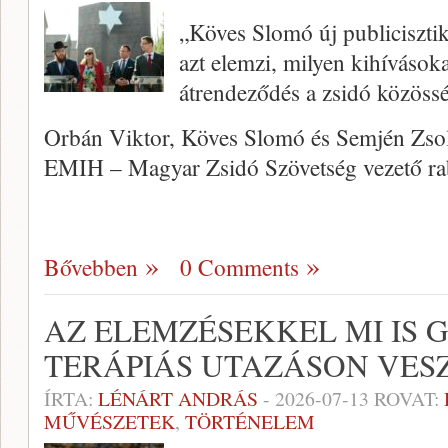
„Köves Slomó új publiciszt
azt elemzi, milyen kihívásoka
átrendeződés a zsidó közöss
Orbán Viktor, Köves Slomó és Semjén Zso
EMIH – Magyar Zsidó Szövetség vezető ra
Bővebben
0 Comments
AZ ELEMZÉSEKKEL MI IS 
TERÁPIÁS UTAZÁSON VES
ÍRTA:
LÉNÁRT ANDRÁS
-
2026-07-13
ROVAT:
MŰVÉSZETEK
,
TÖRTÉNELEM