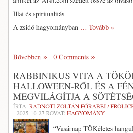
amiket az Aish.com szedett össze az olvas
Illat és spiritualitás
A zsidó hagyományban
… Tovább »
Bővebben
0 Comments
RABBINIKUS VITA A TÖKÖ
HALLOWEEN-RŐL ÉS A FÉ
MEGVILÁGÍTJA A SÖTÉTS
ÍRTA:
RADNÓTI ZOLTÁN FŐRABBI / FRÖLI
-
2025-10-27
ROVAT:
HAGYOMÁNY
“Vasárnap TÖKéletes hangula