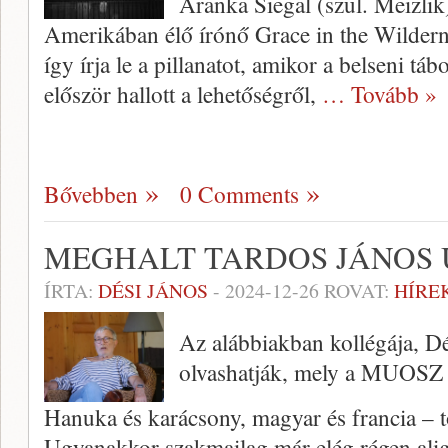
Aranka Siegal (szül. Meizli
Amerikában élő írónő Grace in the Wilder
így írja le a pillanatot, amikor a belseni tá
először hallott a lehetőségről,
… Tovább »
Bővebben
0 Comments
MEGHALT TARDOS JÁNOS 
ÍRTA:
DÉSI JÁNOS
-
2024-12-26
ROVAT:
HÍRE
Az alábbiakban kollégája, Dés
olvashatják, mely a MUOSZ 
Hanuka és karácsony, magyar és francia – t
Ugyanakkor szakmailag már elég régen alig-