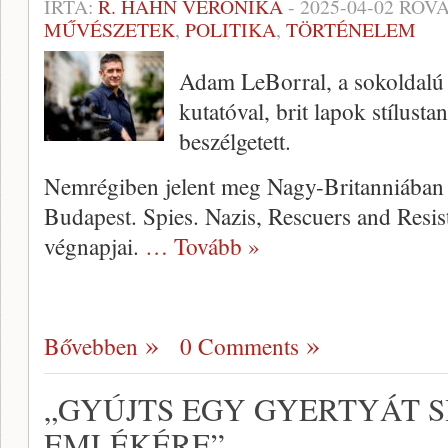
ÍRTA:
R. HAHN VERONIKA
-
2025-04-02
ROVA
MŰVÉSZETEK
,
POLITIKA
,
TÖRTÉNELEM
Adam LeBorral, a sokoldalú k
kutatóval, brit lapok stílus
beszélgetett.
Nemrégiben jelent meg Nagy-Britanniában
Budapest. Spies. Nazis, Rescuers and Resi
végnapjai.
… Tovább »
Bővebben
0 Comments
„GYÚJTS EGY GYERTYÁT SH
EMLÉKÉRE”