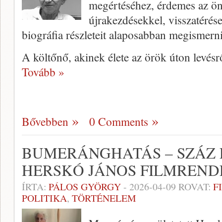
megértéséhez, érdemes az ö
újrakezdésekkel, visszatérés
biográfia részleteit alaposabban megismerni
A költőnő, akinek élete az örök úton levés
Tovább »
Bővebben
0 Comments
BUMERÁNGHATÁS – SZÁZ 
HERSKÓ JÁNOS FILMREND
ÍRTA:
PÁLOS GYÖRGY
-
2026-04-09
ROVAT:
F
POLITIKA
,
TÖRTÉNELEM