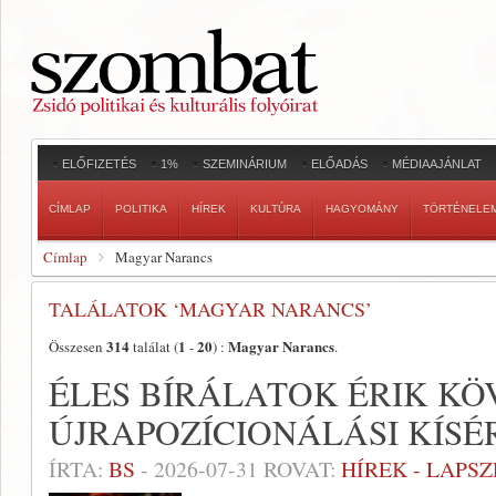
ELŐFIZETÉS
1%
SZEMINÁRIUM
ELŐADÁS
MÉDIAAJÁNLAT
CÍMLAP
POLITIKA
HÍREK
KULTÚRA
HAGYOMÁNY
TÖRTÉNELE
Címlap
Magyar Narancs
TALÁLATOK ‘MAGYAR NARANCS’
314
1
20
Magyar Narancs
Összesen
találat (
-
) :
.
ÉLES BÍRÁLATOK ÉRIK KÖ
ÚJRAPOZÍCIONÁLÁSI KÍSÉ
ÍRTA:
BS
-
2026-07-31
ROVAT:
HÍREK - LAPS