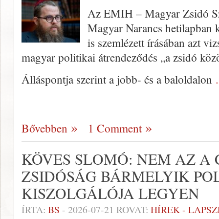
Az EMIH – Magyar Zsidó Szö
Magyar Narancs hetilapban k
is szemlézett írásában azt viz
magyar politikai átrendeződés „a zsidó köz
Álláspontja szerint a jobb- és a baloldalon
Bővebben
1 Comment
KÖVES SLOMÓ: NEM AZ A 
ZSIDÓSÁG BÁRMELYIK POL
KISZOLGÁLÓJA LEGYEN
ÍRTA:
BS
-
2026-07-21
ROVAT:
HÍREK - LAPS