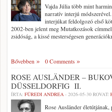
Vajda Júlia több mint harmin
narratív interjú módszerével.
interjúkat feldolgozó első k
2002-ben jelent meg Mutatkozások címmel
zsidóság, a kissé mesterségesen generációk
Bővebben
0 Comments
ROSE AUSLÄNDER – BUKO
DÜSSELDORFIG II.
ÍRTA:
FÜREDI ANDREA
-
2026-05-30
ROVAT:
Rose Ausländer életútjának,