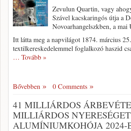
Zevulun Quartin, vagy ahogy
Szável kacskaringós útja a 
Novoarhangelszkben, a mai U
Itt látta meg a napvilágot 1874. március 25
textilkereskedelemmel foglalkozó haszid c
… Tovább »
Bővebben
0 Comments
41 MILLIÁRDOS ÁRBEVÉTEL
MILLIÁRDOS NYERESÉGET
ALUMÍNIUMKOHÓJA 2024-