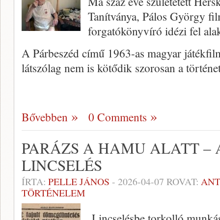
Ma száz éve születetett Hers
Tanítványa, Pálos György fi
forgatókönyvíró idézi fel alak
A Párbeszéd című 1963-as magyar játékfilm
látszólag nem is kötődik szorosan a történe
Bővebben
0 Comments
PARÁZS A HAMU ALATT – 
LINCSELÉS
ÍRTA:
PELLE JÁNOS
-
2026-04-07
ROVAT:
ANT
TÖRTÉNELEM
Lincselésbe torkolló munká