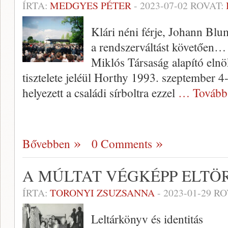
ÍRTA:
MEDGYES PÉTER
-
2023-07-02
ROVAT:
Klári néni férje, Johann Bl
a rendszerváltást követően…
Miklós Társaság alapító elnö
tisztelete jeléül Horthy 1993. szeptember 4
helyezett a családi sírboltra ezzel
… Tovább
Bővebben
0 Comments
A MÚLTAT VÉGKÉPP ELTÖ
ÍRTA:
TORONYI ZSUZSANNA
-
2023-01-29
RO
Leltárkönyv és identitás