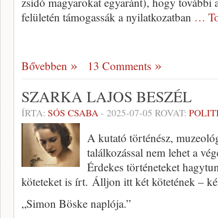
zsidó magyarokat egyaránt), hogy további 
felületén támogassák a nyilatkozatban
… To
Bővebben
13 Comments
SZARKA LAJOS BESZÉL
ÍRTA:
SÓS CSABA
-
2025-07-05
ROVAT:
POLIT
A kutató történész, muzeológ
találkozással nem lehet a vé
Érdekes történeteket hagytu
köteteket is írt. Álljon itt két kötetének – k
„Simon Böske naplója.”