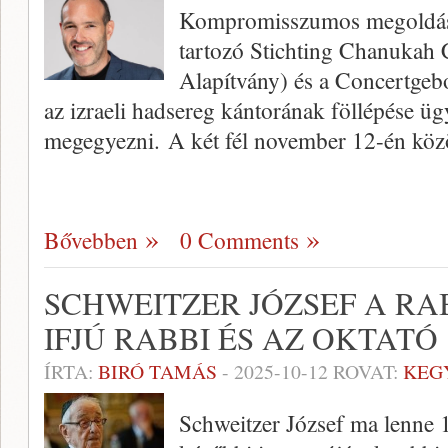
Kompromisszumos megoldást 
tartozó Stichting Chanukah
Alapítvány) és a Concertgeb
az izraeli hadsereg kántorának föllépése ü
megegyezni. A két fél november 12-én köz
Bővebben
0 Comments
SCHWEITZER JÓZSEF A RA
IFJÚ RABBI ÉS AZ OKTATÓ
ÍRTA:
BIRÓ TAMÁS
-
2025-10-12
ROVAT:
KEG
Schweitzer József ma lenne