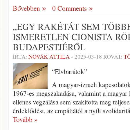
Bővebben
0 Comments
„EGY RAKÉTÁT SEM TÖBB
ISMERETLEN CIONISTA RÖP
BUDAPESTJÉRŐL
ÍRTA:
NOVÁK ATTILA
-
2025-03-18
ROVAT:
T
“Elvbarátok”
A magyar-izraeli kapcsolatok
1967-es megszakadása, valamint a magyar h
ellenes vegzálása sem szakította meg teljese
érdeklődést, az empátiától a nyílt szolidarit
Tovább »