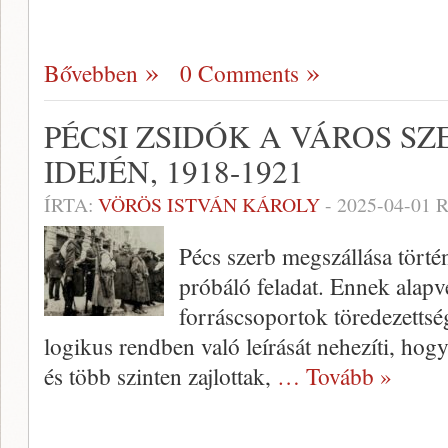
Bővebben
0 Comments
PÉCSI ZSIDÓK A VÁROS S
IDEJÉN, 1918-1921
ÍRTA:
VÖRÖS ISTVÁN KÁROLY
-
2025-04-01
R
Pécs szerb megszállása törté
próbáló feladat. Ennek alapve
forráscsoportok töredezettsé
logikus rendben való leírását nehezíti, hog
és több szinten zajlottak,
… Tovább »