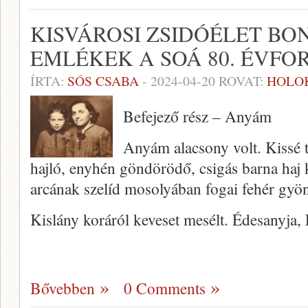
KISVÁROSI ZSIDÓÉLET B
EMLÉKEK A SOÁ 80. ÉVFOR
ÍRTA:
SÓS CSABA
-
2024-04-20
ROVAT:
HOLO
Befejező rész – Anyám
Anyám alacsony volt. Kissé t
hajló, enyhén göndörödő, csigás barna haj 
arcának szelíd mosolyában fogai fehér gyö
Kislány koráról keveset mesélt. Édesanyja,
Bővebben
0 Comments