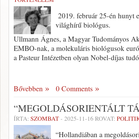
2019. február 25-én hunyt e
világhírű biológus.
Ullmann Ágnes, a Magyar Tudományos Akad
EMBO-nak, a molekuláris biológusok európ
a Pasteur Intézetben olyan Nobel-díjas tud
Bővebben
0 Comments
“MEGOLDÁSORIENTÁLT T
ÍRTA:
SZOMBAT
-
2025-11-16
ROVAT:
POLITI
“Hollandiában a megoldásorie