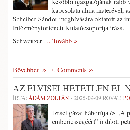
későbbi igazgatójának rabbi
kapcsolata alma materével, a
Scheiber Sándor meghívására oktatott az
Intézménytörténeti Kutatócsoportja írása.
Schweitzer
… Tovább »
Bővebben
0 Comments
AZ ELVISELHETETLEN EL 
ÍRTA:
ÁDÁM ZOLTÁN
-
2025-09-09
ROVAT:
PO
Izrael gázai háborúja és „A 
emberiességéért” indított petí