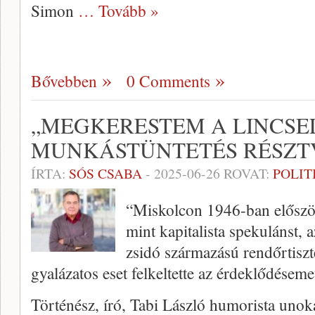
Simon
… Tovább »
Bővebben
0 Comments
„MEGKERESTEM A LINCSE
MUNKÁSTÜNTETÉS RÉSZT
ÍRTA:
SÓS CSABA
-
2025-06-26
ROVAT:
POLIT
“Miskolcon 1946-ban először 
mint kapitalista spekulánst,
zsidó származású rendőrtiszt
gyalázatos eset felkeltette az érdeklődéseme
Történész, író, Tabi László humorista uno