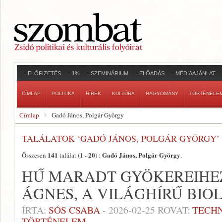
ELŐFIZETÉS
1%
SZEMINÁRIUM
ELŐADÁS
MÉDIAAJÁNLAT
CÍMLAP
POLITIKA
HÍREK
KULTÚRA
HAGYOMÁNY
TÖRTÉNELE
Címlap
Gadó János, Polgár György
TALÁLATOK ‘GADÓ JÁNOS, POLGÁR GYÖRGY’
141
1
20
Gadó János, Polgár György
Összesen
találat (
-
) :
.
HŰ MARADT GYÖKEREIHE
ÁGNES, A VILÁGHÍRŰ BIO
ÍRTA:
SÓS CSABA
-
2026-02-25
ROVAT:
TECH
TÖRTÉNELEM