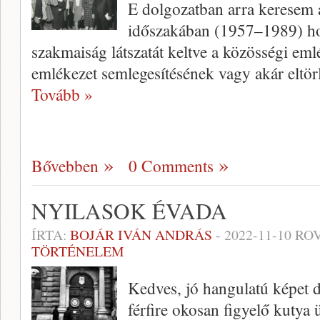
E dolgozatban arra keresem 
időszakában (1957–1989) ho
szakmaiság látszatát keltve a közösségi eml
emlékezet semlegesítésének vagy akár eltö
Tovább »
Bővebben
0 Comments
NYILASOK ÉVADA
ÍRTA:
BOJÁR IVÁN ANDRÁS
-
2022-11-10
ROV
TÖRTÉNELEM
Kedves, jó hangulatú képet d
férfire okosan figyelő kutya