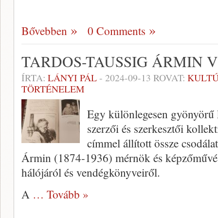
Bővebben
0 Comments
TARDOS-TAUSSIG ÁRMIN 
ÍRTA:
LÁNYI PÁL
-
2024-09-13
ROVAT:
KULT
TÖRTÉNELEM
Egy különlegesen gyönyörű 
szerzői és szerkesztői kollekt
címmel állított össze csodál
Ármin (1874-1936) mérnök és képzőművész 
hálójáról és vendégkönyveiről.
A
… Tovább »