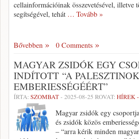
cellainformációinak összevetésével, illetve 
segítségével, tehát
… Tovább »
Bővebben
0 Comments
MAGYAR ZSIDÓK EGY CSOP
INDÍTOTT “A PALESZTINOK
EMBERIESSÉGÉÉRT”
ÍRTA:
SZOMBAT
-
2025-08-25
ROVAT:
HÍREK 
Magyar zsidók egy csoportja 
és zsidók közös emberiesség
– “arra kérik minden magyar