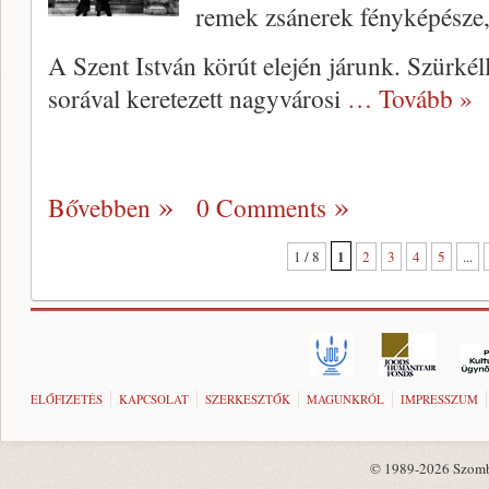
remek zsánerek fényképésze,
A Szent István körút elején járunk. Szürkél
sorával keretezett nagyvárosi
… Tovább »
Bővebben
0 Comments
1
1 / 8
2
3
4
5
...
ELŐFIZETÉS
KAPCSOLAT
SZERKESZTŐK
MAGUNKRÓL
IMPRESSZUM
© 1989-2026 Szombat