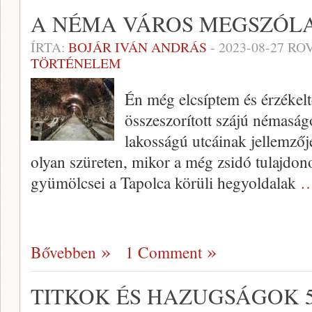
A NÉMA VÁROS MEGSZÓL
ÍRTA:
BOJÁR IVÁN ANDRÁS
-
2023-08-27
ROV
TÖRTÉNELEM
Én még elcsíptem és érzékelt
összeszorított szájú némasá
lakosságú utcáinak jellemzője
olyan szüreten, mikor a még zsidó tulajdono
gyümölcsei a Tapolca körüli hegyoldalak
…
Bővebben
1 Comment
TITKOK ÉS HAZUGSÁGOK 5