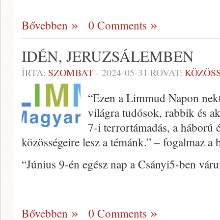
Bővebben
0 Comments
IDÉN, JERUZSÁLEMBEN
ÍRTA:
SZOMBAT
-
2024-05-31
ROVAT:
KÖZÖS
“Ezen a Limmud Napon nekte
világra tudósok, rabbik és ak
7-i terrortámadás, a háború é
közösségeire lesz a témánk.” – fogalmaz a
“Június 9-én egész nap a Csányi5-ben várun
Bővebben
0 Comments