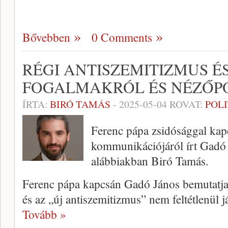
Bővebben
0 Comments
RÉGI ANTISZEMITIZMUS ÉS
FOGALMAKRÓL ÉS NÉZŐ
ÍRTA:
BIRÓ TAMÁS
-
2025-05-04
ROVAT:
POL
Ferenc pápa zsidósággal kap
kommunikációjáról írt Gadó J
alábbiakban Biró Tamás.
Ferenc pápa kapcsán Gadó János bemutatja,
és az „új antiszemitizmus” nem feltétlenül 
Tovább »