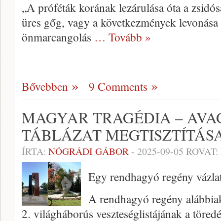
„A próféták korának lezárulása óta a zsidós
üres gőg, vagy a következmények levonása 
önmarcangolás
… Tovább »
Bővebben
9 Comments
MAGYAR TRAGÉDIA – AVA
TÁBLÁZAT MEGTISZTÍTÁS
ÍRTA:
NÓGRÁDI GÁBOR
-
2025-09-05
ROVAT:
Egy rendhagyó regény vázla
A rendhagyó regény alábbiakb
2. világháborús veszteséglistájának a töred