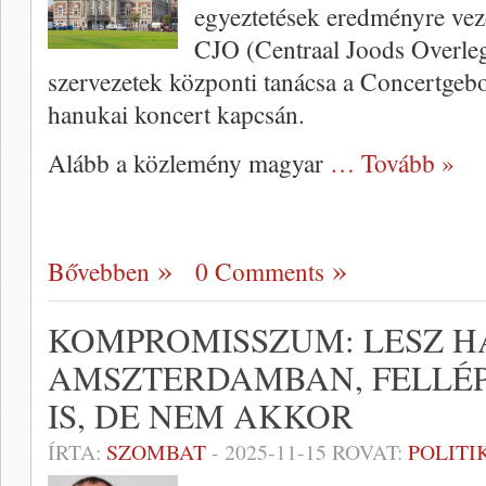
egyeztetések eredményre vez
CJO (Centraal Joods Overleg)
szervezetek központi tanácsa a Concertge
hanukai koncert kapcsán.
Alább a közlemény magyar
… Tovább »
Bővebben
0 Comments
KOMPROMISSZUM: LESZ 
AMSZTERDAMBAN, FELLÉP
IS, DE NEM AKKOR
ÍRTA:
SZOMBAT
-
2025-11-15
ROVAT:
POLITI