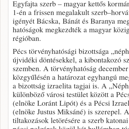
Egyfajta szerb – magyar kettős kormá
1-én a frissen megalakult szerb–horvá
igényét Bácska, Bánát és Baranya megsz
hatóságok megkezdték a magyar köziga
régióban.
Pécs törvényhatósági bizottsága „népha
újvidéki döntésekkel, a kibontakozó sz
szemben. A törvényhatóság december 
közgyűlésén a határozat egyhangú meg
a bizottság izraelita tagjai is. A „Néph
különböző városi testület között a Pécs
(elnöke Loránt Lipót) és a Pécsi Izrae
(elnöke Justus Miksáné) is szerepel. 
tiltakozások letörésére a szerb katon
pécsi polgárok közül két hullámban tú