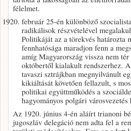
félelmet.
február 25-én különböző szocialista
radikálisok részvételével megalakult
Politikáját az a törekvés határozta
fennhatósága maradjon fenn a megsz
amíg Magyarország vissza nem tér 
októbertől kialakult rendszerhez. 
tavaszi sztrájkban megnyilvánult e
kikiáltását követően fellazult, s mo
politikai együttműködés a szociáld
hagyományos polgári városvezetés 
Az 1920. június 4-én aláírt trianoni b
jugoszláv delegáció nem adta fel a r
területi módosításokra. Erre az adott 