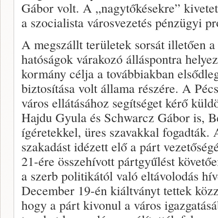
Gábor volt. A „nagytőkésekre” kivetet
a szocialista városvezetés pénzügyi 
A megszállt területek sorsát illetően a
hatóságok várakozó álláspontra helyez
kormány célja a továbbiakban elsődle
biztosítása volt állama részére. A Pécs
város ellátásához segítséget kérő küld
Hajdu Gyula és Schwarcz Gábor is, B
ígéretekkel, üres szavakkal fogadták. 
szakadást idézett elő a párt vezetősé
21-ére összehívott pártgyűlést követő
a szerb politikától való eltávolodás hív
December 19-én kiáltványt tettek közz
hogy a párt kivonul a város igazgatásáb