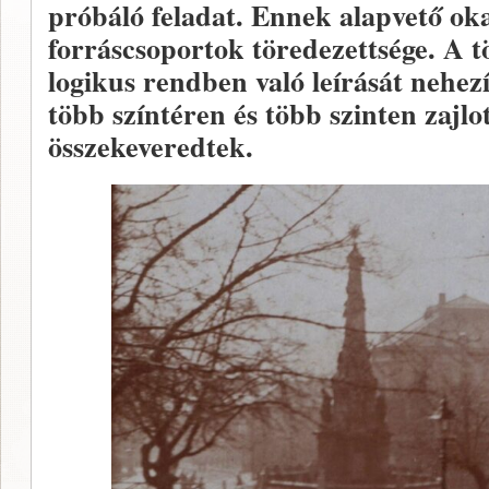
próbáló feladat. Ennek alapvető oka 
forráscsoportok töredezettsége. A t
logikus rendben való leírását nehez
több színtéren és több szinten zajlot
összekeveredtek.