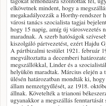
tagokat lemondásra szólították fel, ug
elkövetnek mindent, hogy a megszállás
megakadályozzák a Horthy-rendszer ha
városi tanács szocialista tagjai bejele
hogy 15 napig, amíg új városvezetés 
maradnak. A szerb hatóságok szíveseb
kiszolgáló pártvezetést, ezért Hajdu Gy
A pártbizalmi testület 1921. február 1
megváltoztatta a decemberi határozato
megszállókkal, Linder és a szocialist
helyükön maradtak. Március elején a t
ülésén határozatban mondták ki, hogy
állam nemzetgyűlését, az 1918. októb
állnak. Követelték a trianoni békeszerz
ugyanakkor a megszállás fenntartását