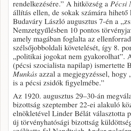
rendelkezésére.” A hitközség a
Pécsi 
állítás ellen, de sokak számára hihető 
Budaváry László augusztus 7-én a „z
Nemzetgyűlésben 10 pontos törvényjavas
amely magában foglalta az ellenforra
szélsőjobboldali követelését, így 8. po
„politikai jogokat nem gyakorolhat”.
(pécsi szocialista napilap) ismertette 
Munkás
azzal a megjegyzéssel, hogy „
is a pécsi zsidók figyelmébe.”
Az 1920. augusztus 29–30-án megválas
bizottság szeptember 22-ei alakuló k
elnökletével Linder Bélát választotta
új törvényhatósági bizottság küldöttsé
szólította fel Nendtvich Andor polgárm