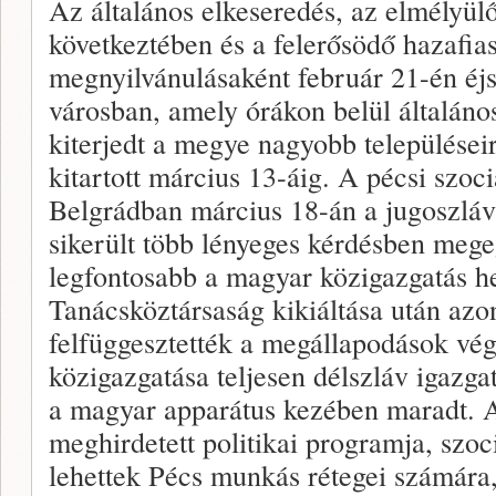
Az általános elkeseredés, az elmélyülő
következtében és a felerősödő hazafia
megnyilvánulásaként február 21-én éjs
városban, amely órákon belül általános
kiterjedt a megye nagyobb településeir
kitartott március 13-áig. A pécsi szo
Belgrádban március 18-án a jugoszlá
sikerült több lényeges kérdésben meg
legfontosabb a magyar közigazgatás hel
Tanácsköztársaság kikiáltása után azo
felfüggesztették a megállapodások vé
közigazgatása teljesen délszláv igazgat
a magyar apparátus kezében maradt. 
meghirdetett politikai programja, szoc
lehettek Pécs munkás rétegei számára,