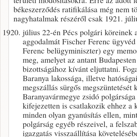
békeszerződés ratifikálása még nem tö
nagyhatalmak részéről csak 1921. júliu
július 22-én Pécs polgári köreinek a
aggodalmát Fischer Ferenc ügyvéd 
Ferenc belügyminiszter) egy mem
meg, amelyet az antant Budapeste
bizottságához kívánt eljuttatni. Fo
Baranya lakossága, illetve hatóságai
megszállás sürgős megszüntetését k
Baranyavármegye zsidó polgársága al
kifejezetten is csatlakozik ehhez a 
minden olyan gyanúsítás ellen, min
polgárság egyéb részeivel, a felsz
igazgatás visszaállítása követelésé