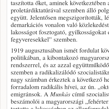
taszította őket, aminek következtében
proletárdiktatúrával szemben álló pol
együtt. Jelentősen megszigorították, l
demarkációs vonalon való közlekedést
lakosságot fosztogató, gyilkosságokat 
fegyveresekkel” szemben.
1919 augusztusában ismét fordulat köv
politikában, a kibontakozó magyarorsz
rendszerrel, és az azzal együttműködő
szemben a radikalizálódó szocialisták
nagy számban érkeztek a következő he
forradalom radikális hívei, az ún. „ok
emigránsok. A
Munkás
című szocialis
beszámolói a magyarországi „fehérter
tartotta a lakosságban az ellenforrada