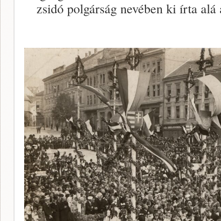
zsidó polgárság nevében ki írta a