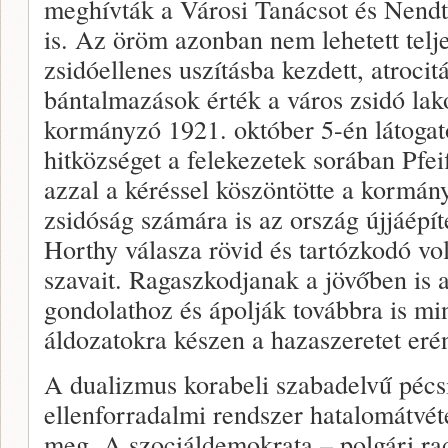
meghívták a Városi Tanácsot és Nend
is. Az öröm azonban nem lehetett telje
zsidóellenes uszításba kezdett, atroci
bántalmazások érték a város zsidó lak
kormányzó 1921. október 5-én látogato
hitközséget a felekezetek sorában Pfeif
azzal a kéréssel köszöntötte a kormá
zsidóság számára is az ország újjáépít
Horthy válasza rövid és tartózkodó v
szavait. Ragaszkodjanak a jövőben is
gondolathoz és ápolják továbbra is mi
áldozatokra készen a hazaszeretet eré
A dualizmus korabeli szabadelvű pécsi 
ellenforradalmi rendszer hatalomátvéte
meg. A szociáldemokrata – polgári r