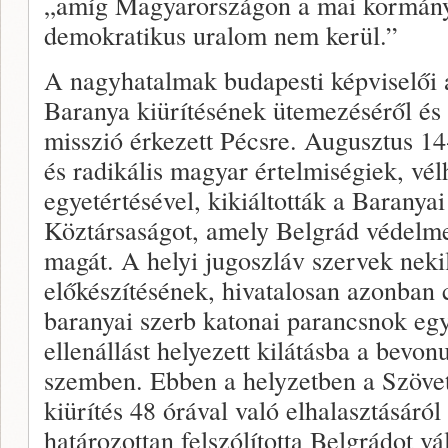
„amíg Magyarországon a mai kormányz
demokratikus uralom nem kerül.”
A nagyhatalmak budapesti képviselői 
Baranya kiürítésének ütemezéséről és
misszió érkezett Pécsre. Augusztus 14
és radikális magyar értelmiségiek, vé
egyetértésével, kikiáltották a Barany
Köztársaságot, amely Belgrád védelme
magát. A helyi jugoszláv szervek nekil
előkészítésének, hivatalosan azonban c
baranyai szerb katonai parancsnok eg
ellenállást helyezett kilátásba a bevo
szemben. Ebben a helyzetben a Szövet
kiürítés 48 órával való elhalasztásáró
határozottan felszólította Belgrádot vál