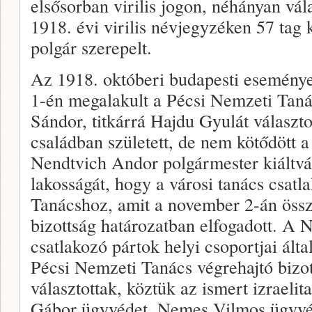
elsősorban virilis jogon, néhányan vál
1918. évi virilis névjegyzéken 57 tag k
polgár szerepelt.
Az 1918. októberi budapesti esemén
1-én megalakult a Pécsi Nemzeti Tan
Sándor, titkárrá Hajdu Gyulát választ
családban született, de nem kötődött a 
Nendtvich Andor polgármester kiáltván
lakosságát, hogy a városi tanács csat
Tanácshoz, amit a november 2-án össz
bizottság határozatban elfogadott. A
csatlakozó pártok helyi csoportjai ált
Pécsi Nemzeti Tanács végrehajtó bizot
választottak, köztük az ismert izraeli
Gábor ügyvédet, Nemes Vilmos ügyvéd