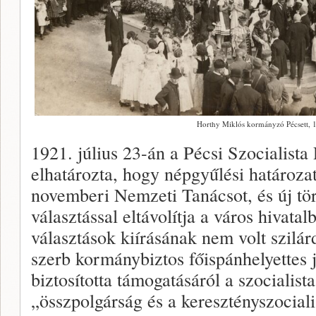
Horthy Miklós kormányzó Pécsett, 1
1921. július 23-án a Pécsi Szocialista
elhatározta, hogy népgyűlési határozatt
novemberi Nemzeti Tanácsot, és új tör
választással eltávolítja a város hivata
választások kiírásának nem volt szilár
szerb kormánybiztos főispánhelyettes 
biztosította támogatásáról a szocialist
„összpolgárság és a keresztényszocia