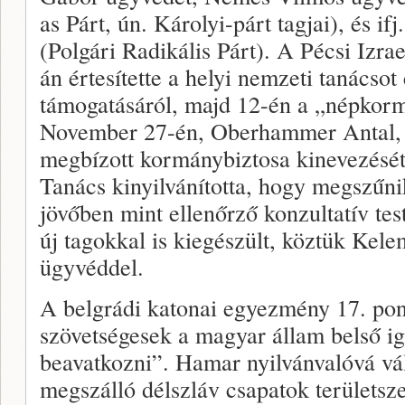
as Párt, ún. Károlyi-párt tagjai), és if
(Polgári Radikális Párt). A Pécsi Izra
án értesítette a helyi nemzeti tanácsot
támogatásáról, majd 12-én a „népkorm
November 27-én, Oberhammer Antal, P
megbízott kormánybiztosa kinevezését
Tanács kinyilvánította, hogy megszűni
jövőben mint ellenőrző konzultatív tes
új tagokkal is kiegészült, köztük Kel
ügyvéddel.
A belgrádi katonai egyezmény 17. pon
szövetségesek a magyar állam belső i
beavatkozni”. Hamar nyilvánvalóvá vá
megszálló délszláv csapatok területsz