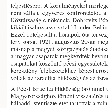
teljesítésére. A körülményeket mérleg
nem vállalt fegyveres konfrontációt,
Köztársaság elnökének, Dobrovits Péte
kikiáltásához asszisztáló Linder Bélá
Ezzel beteljesült a hónapok óta terve
terv sorsa. 1921. augusztus 20-án meg
másnap a megyei közigazgatás átadása
a magyar csapatok megkezdték bevonu
csapatokat köszöntő pécsi egyesületek 
keresztény felekezetekhez képest erőse
voltak az izraelita hitközség és az izra
A Pécsi Izraelita Hitközség örömmel 
Magyarországhoz történt visszatérés t
hálaadó istentiszteletet tartottak a zs