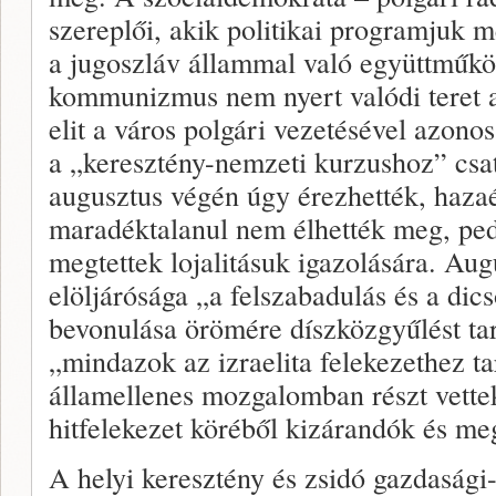
szereplői, akik politikai programjuk 
a jugoszláv állammal való együttműkö
kommunizmus nem nyert valódi teret a
elit a város polgári vezetésével azono
a „keresztény-nemzeti kurzushoz” csa
augusztus végén úgy érezhették, hazaé
maradéktalanul nem élhették meg, ped
megtettek lojalitásuk igazolására. Aug
elöljárósága „a felszabadulás és a dic
bevonulása örömére díszközgyűlést ta
„mindazok az izraelita felekezethez ta
államellenes mozgalomban részt vettek
hitfelekezet köréből kizárandók és m
A helyi keresztény és zsidó gazdasági-