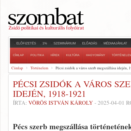
ELŐFIZETÉS
1%
SZEMINÁRIUM
ELŐADÁS
MÉDIAAJÁNLAT
CÍMLAP
POLITIKA
HÍREK
KULTÚRA
HAGYOMÁNY
TÖRTÉNELE
Címlap
Történelem
Pécsi zsidók a város szerb megszállása idején,
PÉCSI ZSIDÓK A VÁROS S
IDEJÉN, 1918-1921
ÍRTA:
VÖRÖS ISTVÁN KÁROLY
-
2025-04-01
R
Pécs szerb megszállása történeténe