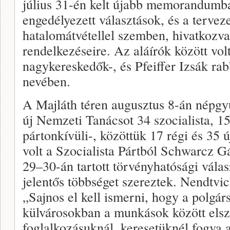
július 31-én kelt újabb memorandumban
engedélyezett választások, és a terveze
hatalomátvétellel szemben, hivatkozva
rendelkezéseire. Az aláírók között vol
nagykereskedők-, és Pfeiffer Izsák rabb
nevében.
A Majláth téren augusztus 8-án népgy
új Nemzeti Tanácsot 34 szocialista, 15
pártonkívüli-, közöttük 17 régi és 35 ú
volt a Szocialista Pártból Schwarcz 
29–30-án tartott törvényhatósági válas
jelentős többséget szereztek. Nendtvic
„Sajnos el kell ismerni, hogy a polgár
külvárosokban a munkások között elsz
foglalkozásuknál, keresetüknél fogva 