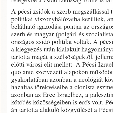
A pécsi zsidók a szerb megszállással t
politikai viszonyhálózatba kerültek, 
belátható igazodási pontjai az országo
szerb és magyar (polgári és szocialista
országos zsidó politika voltak. A pécsi
a kiegyezés után kialakult hagyományo
tartotta magát a szélsőségektől, jelle
előtti városi elit mellett. A Pécsi Izra
quo ante szervezeti alapokon működött,
gyakorlatában azonban a neológiát kö
hazafias törekvéseibe a cionista eszme 
azonban az Erec Izraelhez, a paleszti
kötődés közösségeiben is erős volt. P
án tartotta alakuló közgyűlését a Pécs