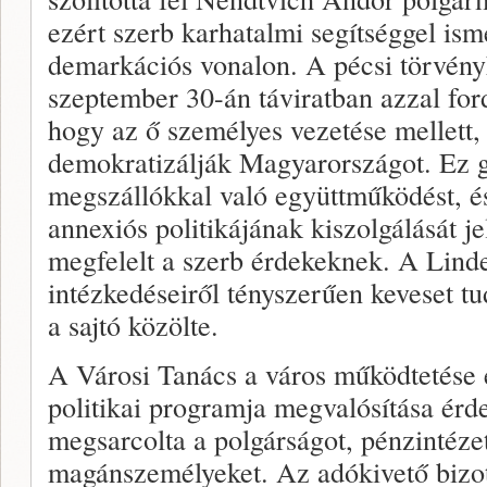
ezért szerb karhatalmi segítséggel ismé
demarkációs vonalon. A pécsi törvény
szeptember 30-án táviratban azzal for
hogy az ő személyes vezetése mellett,
demokratizálják Magyarországot. Ez g
megszállókkal való együttműködést, é
annexiós politikájának kiszolgálását j
megfelelt a szerb érdekeknek. A Linde
intézkedéseiről tényszerűen keveset t
a sajtó közölte.
A Városi Tanács a város működtetése
politikai programja megvalósítása ér
megsarcolta a polgárságot, pénzintézet
magánszemélyeket. Az adókivető bizo