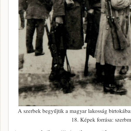
A szerbek begyűjtik a magyar lakosság birtokába
18. Képek forrása: szerbm