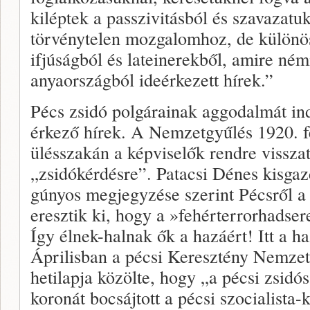
kiléptek a passzivitásból és szavazatu
törvénytelen mozgalomhoz, de különös
ifjúságból és lateinerekből, amire ném
anyaországból ideérkezett hírek.”
Pécs zsidó polgárainak aggodalmát in
érkező hírek. A Nemzetgyűlés 1920. 
ülésszakán a képviselők rendre visszat
„zsidókérdésre”. Patacsi Dénes kisgaz
gúnyos megjegyzése szerint Pécsről a
eresztik ki, hogy a »fehérterrorhadser
Így élnek-halnak ők a hazáért! Itt a h
Áprilisban a pécsi Keresztény Nemze
hetilapja közölte, hogy „a pécsi zsidó
koronát bocsájtott a pécsi szocialist