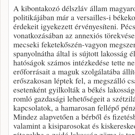
A kibontakozó délszláv állam magyar
politikájában már a versailles-i béke
érdekeit igyekezett érvényesíteni. Péc
vonatkozásában az annexiós törekvések
mecseki feketekőszén-vagyon megszer
spanyolnátha által is sújtott lakosság 
hatóságok számos intézkedése tette n
erőforrásait a maguk szolgálatába állít
erőszakosan léptek fel, a megszálló cs
esetenként gyilkolták a békés lakossá
romló gazdasági lehetőségeit a szétzi
kapcsolatok, a hamarosan fellépő pénz
Mindez alapvetően a bérből és fizetés
valamint a kisiparosokat és kiskereske
rétegekbe a zsidó lakosság zöme is tar