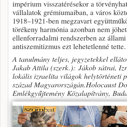
impérium visszatérésekor a törvényhat
vállalatok grémiumaiban, a város közte
1918–1921-ben megzavart együttműkö
törékeny harmónia azonban nem jöhetet
ellenforradalmi rendszerben az állami
antiszemitizmus ezt lehetetlenné tette.
A tanulmány teljes, jegyzetekkel ellátot
Jakab Attila (szerk.): Jákob sátrai, Iz
lokális izraelita világok helytörténeti
század Magyarországán.Holocaust Do
Emlékgyűjtemény Közalapítvány, Buda