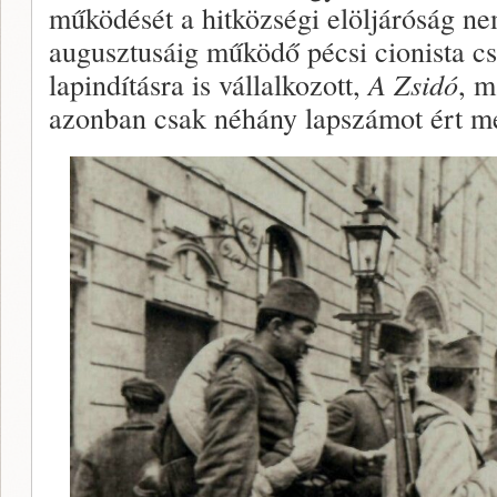
működését a hitközségi elöljáróság n
augusztusáig működő pécsi cionista c
lapindításra is vállalkozott,
A Zsidó
, m
azonban csak néhány lapszámot ért m