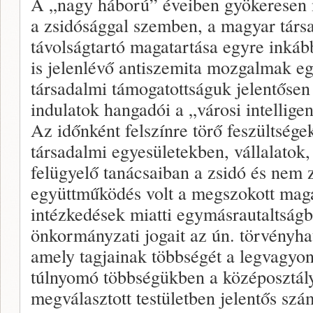
A „nagy háború” éveiben gyökeresen 
a zsidósággal szemben, a magyar tár
távolságtartó magatartása egyre inkább
is jelenlévő antiszemita mozgalmak eg
társadalmi támogatottságuk jelentősen
indulatok hangadói a „városi intelligen
Az időnként felszínre törő feszültsége
társadalmi egyesületekben, vállalatok,
felügyelő tanácsaiban a zsidó és nem 
együttműködés volt a megszokott maga
intézkedések miatti egymásrautaltságb
önkormányzati jogait az ún. törvényhat
amely tagjainak többségét a legvagyon
túlnyomó többségükben a középosztály
megválasztott testületben jelentős szá