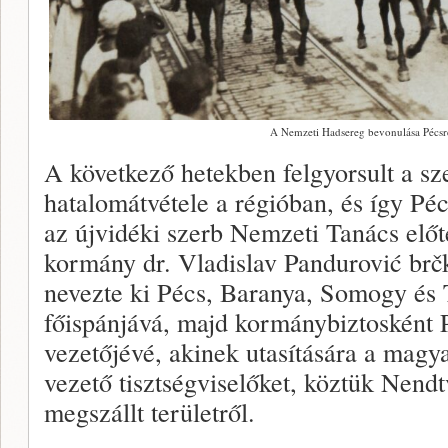
A Nemzeti Hadsereg bevonulása Pécsr
A következő hetekben felgyorsult a sz
hatalomátvétele a régióban, és így Péc
az újvidéki szerb Nemzeti Tanács előte
kormány dr. Vladislav Pandurović brčk
nevezte ki Pécs, Baranya, Somogy és T
főispánjává, majd kormánybiztosként 
vezetőjévé, akinek utasítására a magy
vezető tisztségviselőket, köztük Nendt
megszállt területről.