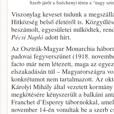
Szerb járőr a Széchenyi téren a “nagy sztr
Viszonylag keveset tudunk a megszállás
Hitközség belső életéről is. Közgyűlés
beszámolt, egyesületei működtek, ren
Pécsi Napló
adott hírt.
Az Osztrák-Magyar Monarchia háborús
padovai fegyverszünet (1918. novembe
facto már nem létezett, maga az egye
elszakadásán túl – Magyarországra v
konkrétumot nem tartalmazott. Az októ
Károlyi Mihály által vezetett kormán
megkötésére kényszerült a balkáni ant
Franchet d’Esperey tábornokkal, ame
november 14-én vonultak be a szerb c