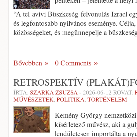
pénteken – jelentette a helyi
“A tel-avivi Büszkeség-felvonulás Izrael e
és legfontosabb nyilvános eseménye. Célja,
közösségeket, és megünnepelje a büszkesé
Bővebben
0 Comments
RETROSPEKTÍV (PLAKÁT
ÍRTA:
SZARKA ZSUZSA
-
2026-06-12
ROVAT:
MŰVÉSZETEK
,
POLITIKA
,
TÖRTÉNELEM
Kemény György nemzetközi si
kísérletező művész, aki a g
lendületesen importálta a ny