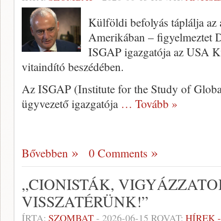
Külföldi befolyás táplálja az
Amerikában – figyelmeztet D
ISGAP igazgatója az USA Kü
vitaindító beszédében.
Az ISGAP (Institute for the Study of Globa
ügyvezető igazgatója
… Tovább »
Bővebben
0 Comments
„CIONISTÁK, VIGYÁZZATO
VISSZATÉRÜNK!”
ÍRTA:
SZOMBAT
-
2026-06-15
ROVAT:
HÍREK 