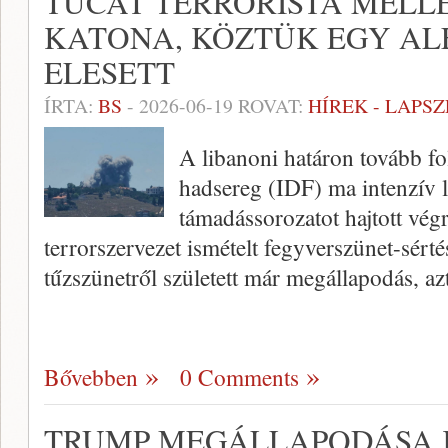
TUCAT TERRORISTA MELLE
KATONA, KÖZTÜK EGY ALE
ELESETT
ÍRTA:
BS
-
2026-06-19
ROVAT:
HÍREK - LAPS
A libanoni határon tovább fo
hadsereg (IDF) ma intenzív l
támadássorozatot hajtott végr
terrorszervezet ismételt fegyverszünet-sérté
tűzszünetről született már megállapodás, a
Bővebben
0 Comments
TRUMP MEGÁLLAPODÁSA 