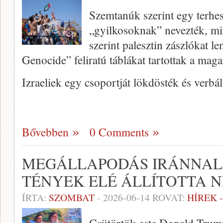
Szemtanúk szerint egy terhes
„gyilkosoknak” nevezték, mik
szerint palesztin zászlókat le
Genocide” feliratú táblákat tartottak a maga
Izraeliek egy csoportját lökdösték és verbá
Bővebben
0 Comments
MEGÁLLAPODÁS IRÁNNAL:
TÉNYEK ELÉ ÁLLÍTOTTA 
ÍRTA:
SZOMBAT
-
2026-06-14
ROVAT:
HÍREK 