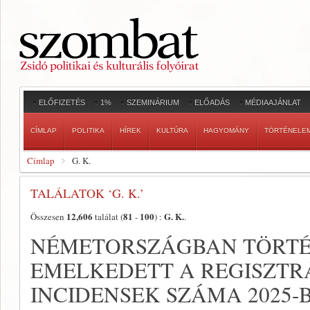
ELŐFIZETÉS
1%
SZEMINÁRIUM
ELŐADÁS
MÉDIAAJÁNLAT
CÍMLAP
POLITIKA
HÍREK
KULTÚRA
HAGYOMÁNY
TÖRTÉNELE
Címlap
G. K.
TALÁLATOK ‘G. K.’
12,606
81
100
G. K.
Összesen
találat (
-
) :
.
NÉMETORSZÁGBAN TÖRTÉ
EMELKEDETT A REGISZTR
INCIDENSEK SZÁMA 2025-