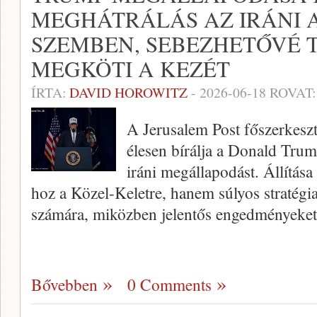
MEGHÁTRÁLÁS AZ IRÁNI 
SZEMBEN, SEBEZHETŐVÉ T
MEGKÖTI A KEZÉT
ÍRTA:
DAVID HOROWITZ
-
2026-06-18
ROVAT
A Jerusalem Post főszerkesz
élesen bírálja a Donald Trump
iráni megállapodást. Állítás
hoz a Közel-Keletre, hanem súlyos stratégiai
számára, miközben jelentős engedményeke
Bővebben
0 Comments