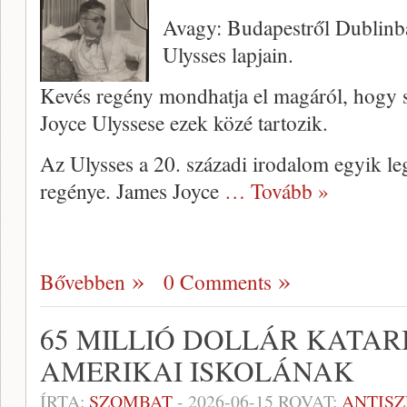
Avagy: Budapestről Dublinb
Ulysses lapjain.
Kevés regény mondhatja el magáról, hogy s
Joyce Ulyssese ezek közé tartozik.
Az Ulysses a 20. századi irodalom egyik leg
regénye. James Joyce
… Tovább »
Bővebben
0 Comments
65 MILLIÓ DOLLÁR KATARI
AMERIKAI ISKOLÁNAK
ÍRTA:
SZOMBAT
-
2026-06-15
ROVAT:
ANTIS