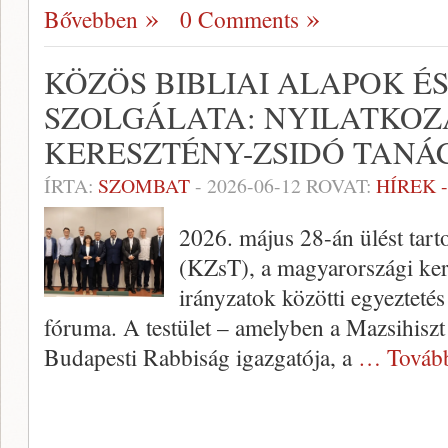
Bővebben
0 Comments
KÖZÖS BIBLIAI ALAPOK ÉS
SZOLGÁLATA: NYILATKOZ
KERESZTÉNY-ZSIDÓ TANÁ
ÍRTA:
SZOMBAT
-
2026-06-12
ROVAT:
HÍREK 
2026. május 28-án ülést tart
(KZsT), a magyarországi kere
irányzatok közötti egyezteté
fóruma. A testület – amelyben a Mazsihiszt
Budapesti Rabbiság igazgatója, a
… Továb