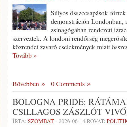
Súlyos összecsapások törtek 
demonstráción Londonban, a
zsinagógában rendezett izrael
szerveztek. A londoni rendőrség megerősíte
közrendet zavaró cselekmények miatt össze
Tovább »
Bővebben
0 Comments
BOLOGNA PRIDE: RÁTÁMA
CSILLAGOS ZÁSZLÓT VIV
ÍRTA:
SZOMBAT
-
2026-06-14
ROVAT:
POLITI