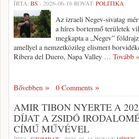
ÍRTA:
BS
-
2026-06-16
ROVAT:
POLITIKA
Az izraeli Negev-sivatag mér
a híres bortermő területek vi
megkapta a „Negev” földrajzi
amellyel a nemzetközileg elismert borvidé
Ribera del Duero, Napa Valley
… Tovább 
Bővebben
0 Comments
AMIR TIBON NYERTE A 202
DÍJAT A ZSIDÓ IRODALOM
CÍMŰ MŰVÉVEL