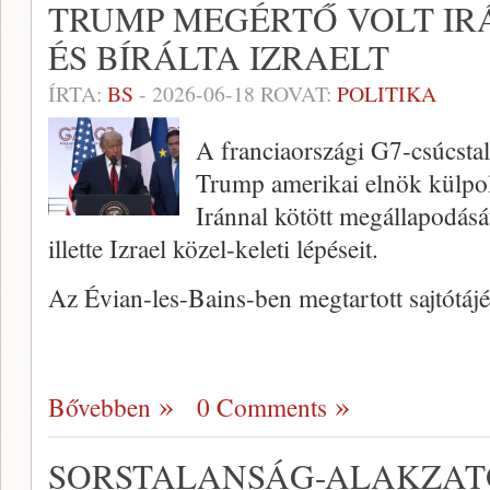
TRUMP MEGÉRTŐ VOLT I
ÉS BÍRÁLTA IZRAELT
ÍRTA:
BS
-
2026-06-18
ROVAT:
POLITIKA
A franciaországi G7-csúcsta
Trump amerikai elnök külpoli
Iránnal kötött megállapodását
illette Izrael közel-keleti lépéseit.
Az Évian-les-Bains-ben megtartott sajtótá
Bővebben
0 Comments
SORSTALANSÁG-ALAKZAT