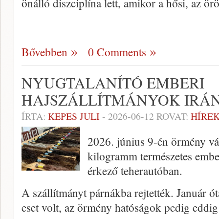
önálló diszciplína lett, amikor a hősi, az 
Bővebben
0 Comments
NYUGTALANÍTÓ EMBERI
HAJSZÁLLÍTMÁNYOK IRÁ
ÍRTA:
KEPES JULI
-
2026-06-12
ROVAT:
HÍREK
2026. június 9-én örmény v
kilogramm természetes emberi
érkező teherautóban.
A szállítmányt párnákba rejtették. Január ó
eset volt, az örmény hatóságok pedig eddi