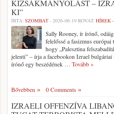
KIZSÁKMÁNYOLÁST – IZR
KI”
ÍRTA:
SZOMBAT
-
2026-06-19
ROVAT:
HÍREK 
Sally Rooney, ír írónő, odáig
felelőssé a fasizmus európai té
hogy „Palesztina felszabadítá
jelenti” – írja a facebookon Izrael bulgária
írónő egy beszédének
… Tovább »
Bővebben
0 Comments
IZRAELI OFFENZÍVA LIBA