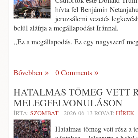
Csütörtök este Donald Trump
hívta fel Benjámin Netanjahu
jeruzsálemi vezetés legkevés
belül aláírja a megállapodást Iránnal.
,,Ez a megállapodás. Ez egy nagyszerű megá
Bővebben
0 Comments
HATALMAS TÖMEG VETT RÉ
MELEGFELVONULÁSON
ÍRTA:
SZOMBAT
-
2026-06-13
ROVAT:
HÍREK 
Hatalmas tömeg vett rész a t