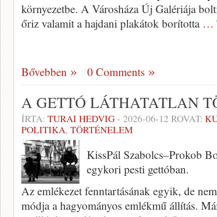
környezetbe. A Városháza Új Galériája boltí
őriz valamit a hajdani plakátok borította
… 
Bővebben
0 Comments
A GETTÓ LÁTHATATLAN T
ÍRTA:
TURAI HEDVIG
-
2026-06-12
ROVAT:
K
POLITIKA
,
TÖRTÉNELEM
KissPál Szabolcs–Prokob Bo
egykori pesti gettóban.
Az emlékezet fenntartásának egyik, de nem
módja a hagyományos emlékmű állítás. Már