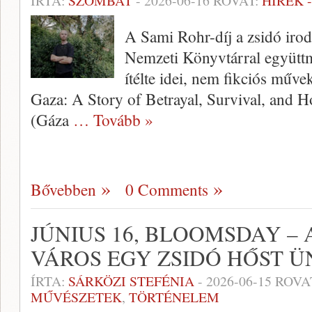
ÍRTA:
SZOMBAT
-
2026-06-16
ROVAT:
HÍREK 
A Sami Rohr-díj a zsidó irod
Nemzeti Könyvtárral együt
ítélte idei, nem fikciós műve
Gaza: A Story of Betrayal, Survival, and H
(Gáza
… Tovább »
Bővebben
0 Comments
JÚNIUS 16, BLOOMSDAY –
VÁROS EGY ZSIDÓ HŐST Ü
ÍRTA:
SÁRKÖZI STEFÉNIA
-
2026-06-15
ROVA
MŰVÉSZETEK
,
TÖRTÉNELEM