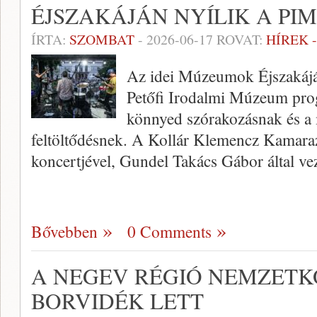
ÉJSZAKÁJÁN NYÍLIK A PIM
ÍRTA:
SZOMBAT
-
2026-06-17
ROVAT:
HÍREK 
Az idei Múzeumok Éjszaká
Petőfi Irodalmi Múzeum prog
könnyed szórakozásnak és a 
feltöltődésnek. A Kollár Klemencz Kamara
koncertjével, Gundel Takács Gábor által ve
Bővebben
0 Comments
A NEGEV RÉGIÓ NEMZETK
BORVIDÉK LETT