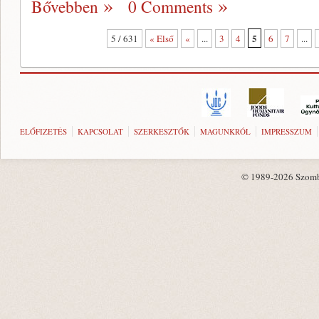
Bővebben
0 Comments
5
5 / 631
« Első
«
...
3
4
6
7
...
ELŐFIZETÉS
KAPCSOLAT
SZERKESZTŐK
MAGUNKRÓL
IMPRESSZUM
© 1989-2026 Szombat