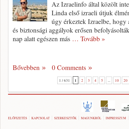
Az Izraelinfo által közölt int
Linda első izraeli útjuk élm
úgy érkeztek Izraelbe, hogy 
és biztonsági aggályok erősen befolyásoltá
nap alatt egészen más
… Tovább »
Bővebben
0 Comments
1
1 / 631
2
3
4
5
...
10
20
ELŐFIZETÉS
KAPCSOLAT
SZERKESZTŐK
MAGUNKRÓL
IMPRESSZUM