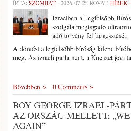
ÍRTA:
SZOMBAT
-
2026-07-28
ROVAT:
HÍREK 
Izraelben a Legfelsőbb Bíró
szolgálatmegtagadó ultraorto
adó törvény felfüggesztését.
A döntést a legfelsőbb bíróság kilenc bíróbó
meg. Az izraeli parlament, a Kneszet jogi 
Bővebben
0 Comments
BOY GEORGE IZRAEL-PÁRT
AZ ORSZÁG MELLETT: „WE
AGAIN”