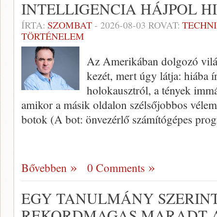
INTELLIGENCIA HÁJPOL H
ÍRTA:
SZOMBAT
-
2026-08-03
ROVAT:
TECHN
TÖRTÉNELEM
Az Amerikában dolgozó világh
kezét, mert úgy látja: hiába í
holokausztról, a tények imm
amikor a másik oldalon szélsőjobbos vélem
botok (A bot: önvezérlő számítógépes pro
Bővebben
0 Comments
EGY TANULMÁNY SZERINT 
REKORDMAGAS MARADT A