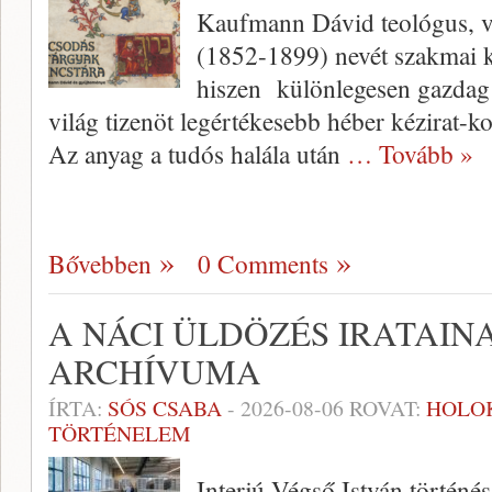
Kaufmann Dávid teológus, va
(1852-1899) nevét szakmai k
hiszen különlegesen gazdag 
világ tizenöt legértékesebb héber kézirat-ko
Az anyag a tudós halála után
… Tovább »
Bővebben
0 Comments
A NÁCI ÜLDÖZÉS IRATAI
ARCHÍVUMA
ÍRTA:
SÓS CSABA
-
2026-08-06
ROVAT:
HOLO
TÖRTÉNELEM
Interjú Végső István történé