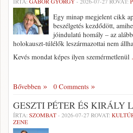
ÍRTA:
GÁBOR GYÖRGY
-
2026-07-27
ROVAT:
Egy minap megjelent cikk a
beszélgetés kezdődött, amihez
jóindulatú homály – az alább
holokauszt-túlélők leszármazottai nem állha
Kevés mondat képes ilyen szemérmetlenül
Bővebben
0 Comments
GESZTI PÉTER ÉS KIRÁLY 
ÍRTA:
SZOMBAT
-
2026-07-27
ROVAT:
KULTÚ
ZENE