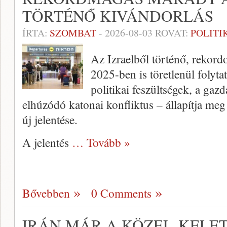
TÖRTÉNŐ KIVÁNDORLÁS
ÍRTA:
SZOMBAT
-
2026-08-03
ROVAT:
POLITI
Az Izraelből történő, rekord
2025-ben is töretlenül folyta
politikai feszültségek, a gaz
elhúzódó katonai konfliktus – állapítja meg
új jelentése.
A jelentés
… Tovább »
Bővebben
0 Comments
IRÁN MÁR A KÖZEL-KELE