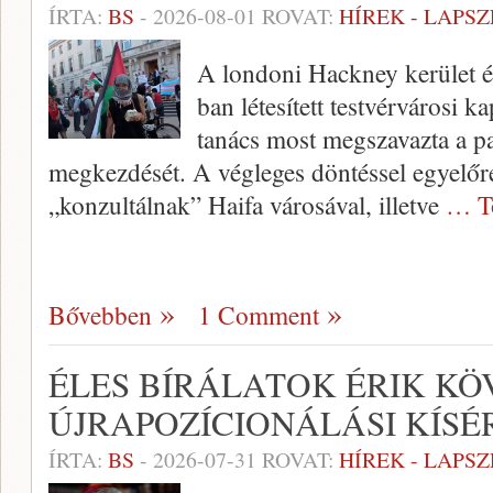
ÍRTA:
BS
-
2026-08-01
ROVAT:
HÍREK - LAPS
A londoni Hackney kerület és
ban létesített testvérvárosi k
tanács most megszavazta a p
megkezdését. A végleges döntéssel egyelőr
„konzultálnak” Haifa városával, illetve
… T
Bővebben
1 Comment
ÉLES BÍRÁLATOK ÉRIK KÖ
ÚJRAPOZÍCIONÁLÁSI KÍSÉ
ÍRTA:
BS
-
2026-07-31
ROVAT:
HÍREK - LAPS