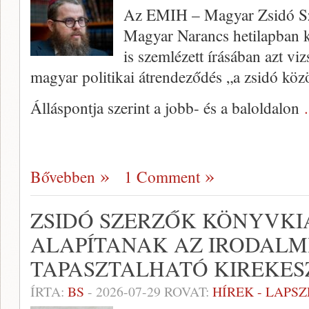
Az EMIH – Magyar Zsidó Szö
Magyar Narancs hetilapban k
is szemlézett írásában azt viz
magyar politikai átrendeződés „a zsidó köz
Álláspontja szerint a jobb- és a baloldalon
Bővebben
1 Comment
ZSIDÓ SZERZŐK KÖNYVK
ALAPÍTANAK AZ IRODALM
TAPASZTALHATÓ KIREKES
ÍRTA:
BS
-
2026-07-29
ROVAT:
HÍREK - LAPS