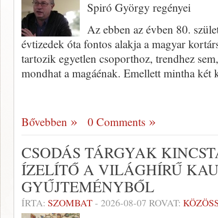
Spiró György regényei
Az ebben az évben 80. szüle
évtizedek óta fontos alakja a magyar kort
tartozik egyetlen csoporthoz, trendhez sem,
mondhat a magáénak. Emellett mintha két 
Bővebben
0 Comments
CSODÁS TÁRGYAK KINCST
ÍZELÍTŐ A VILÁGHÍRŰ KA
GYŰJTEMÉNYBŐL
ÍRTA:
SZOMBAT
-
2026-08-07
ROVAT:
KÖZÖS