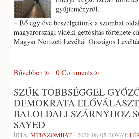
gyűjteményről.
– Bő egy éve beszélgettünk a szombat oldal
magyarországi vidéki gettósítás története 
Magyar Nemzeti Levéltár Országos Levél
Bővebben
0 Comments
SZŰK TÖBBSÉGGEL GYŐZÖ
DEMOKRATA ELŐVÁLASZT
BALOLDALI SZÁRNYHOZ S
SAYED
ÍRTA:
MTI/SZOMBAT
-
2026-08-05
ROVAT:
HÍ