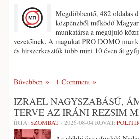
Megdöbbentő, 482 oldalas d
közpénzből működő Magyar 
munkatársa a megújuló közmé
vezetőinek. A magukat PRO DOMO munkac
és hírszerkesztők több mint 10 éven át gyűj
Bővebben
1 Comment
IZRAEL NAGYSZABÁSÚ, Á
TERVE AZ IRÁNI REZSIM
ÍRTA:
SZOMBAT
-
2026-08-04
ROVAT:
POLITI
Az alábbi összefoglaló Nada