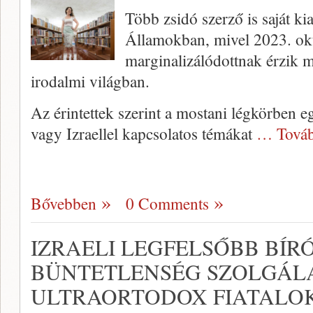
Több zsidó szerző is saját ki
Államokban, mivel 2023. okt
marginalizálódottnak érzik
irodalmi világban.
Az érintettek szerint a mostani légkörben 
vagy Izraellel kapcsolatos témákat
… Továb
Bővebben
0 Comments
IZRAELI LEGFELSŐBB BÍR
BÜNTETLENSÉG SZOLGÁ
ULTRAORTODOX FIATALO