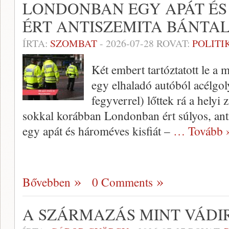
LONDONBAN EGY APÁT ÉS
ÉRT ANTISZEMITA BÁNT
ÍRTA:
SZOMBAT
-
2026-07-28
ROVAT:
POLITI
Két embert tartóztatott le a
egy elhaladó autóból acélgo
fegyverrel) lőttek rá a helyi
sokkal korábban Londonban ért súlyos, anti
egy apát és hároméves kisfiát –
… Tovább 
Bővebben
0 Comments
A SZÁRMAZÁS MINT VÁDI