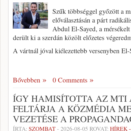
Szűk többséggel győzött a m
előválasztásán a párt radikáli
Abdul El-Sayed, a mérsékelt
derült ki a szerdán közölt előzetes végered
A vártnál jóval kiélezettebb versenyben El
Bővebben
0 Comments
ÍGY HAMISÍTOTTA AZ MTI 
FELTÁRJA A KÖZMÉDIA M
VEZETÉSE A PROPAGAND
ÍRTA:
SZOMBAT
-
2026-08-05
ROVAT:
HÍREK 