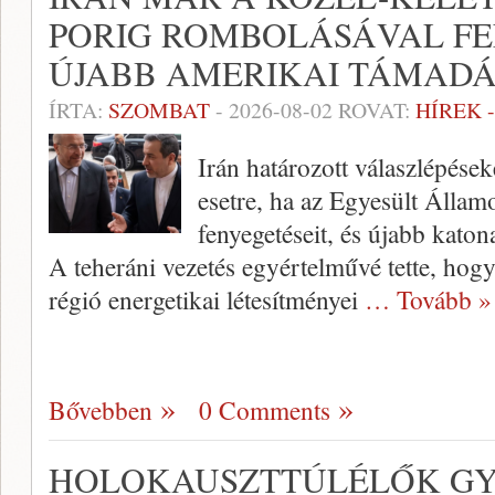
PORIG ROMBOLÁSÁVAL F
ÚJABB AMERIKAI TÁMADÁ
ÍRTA:
SZOMBAT
-
2026-08-02
ROVAT:
HÍREK 
Irán határozott válaszlépéseke
esetre, ha az Egyesült Álla
fenyegetéseit, és újabb katon
A teheráni vezetés egyértelművé tette, hogy
régió energetikai létesítményei
… Tovább »
Bővebben
0 Comments
HOLOKAUSZTTÚLÉLŐK GY