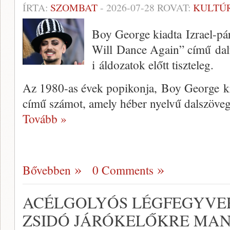
ÍRTA:
SZOMBAT
-
2026-07-28
ROVAT:
KULTÚ
Boy George kiadta Izrael-pá
Will Dance Again” című dalt
i áldozatok előtt tiszteleg.
Az 1980-as évek popikonja, Boy George k
című számot, amely héber nyelvű dalszövegr
Tovább »
Bővebben
0 Comments
ACÉLGOLYÓS LÉGFEGYVE
ZSIDÓ JÁRÓKELŐKRE MA