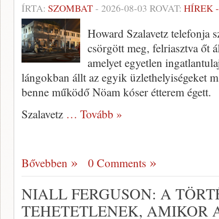
ÍRTA:
SZOMBAT
-
2026-08-03
ROVAT:
HÍREK 
Howard Szalavetz telefonja s
csörgött meg, felriasztva őt 
amelyet egyetlen ingatlantula
lángokban állt az egyik üzlethelyiségeket 
benne működő Nöam kóser étterem égett.
Szalavetz
… Tovább »
Bővebben
0 Comments
NIALL FERGUSON: A TÖR
TEHETETLENEK, AMIKOR 