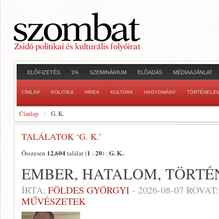
ELŐFIZETÉS
1%
SZEMINÁRIUM
ELŐADÁS
MÉDIAAJÁNLAT
CÍMLAP
POLITIKA
HÍREK
KULTÚRA
HAGYOMÁNY
TÖRTÉNELE
Címlap
G. K.
TALÁLATOK ‘G. K.’
12,604
1
20
G. K.
Összesen
találat (
-
) :
.
EMBER, HATALOM, TÖRT
ÍRTA:
FÖLDES GYÖRGYI
-
2026-08-07
ROVAT
MŰVÉSZETEK