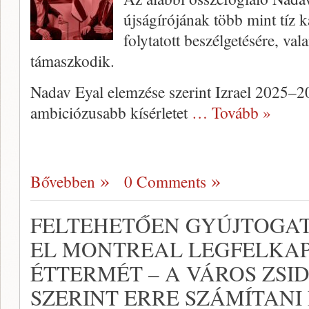
újságírójának több mint tíz ka
folytatott beszélgetésére, va
támaszkodik.
Nadav Eyal elemzése szerint Izrael 2025–
ambiciózusabb kísérletet
… Tovább »
Bővebben
0 Comments
FELTEHETŐEN GYÚJTOGAT
EL MONTREAL LEGFELKA
ÉTTERMÉT – A VÁROS ZSI
SZERINT ERRE SZÁMÍTANI