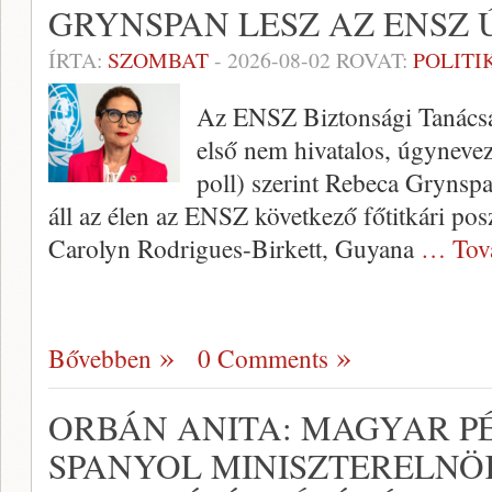
GRYNSPAN LESZ AZ ENSZ 
ÍRTA:
SZOMBAT
-
2026-08-02
ROVAT:
POLITI
Az ENSZ Biztonsági Tanácsá
első nem hivatalos, úgynevez
poll) szerint Rebeca Grynspa
áll az élen az ENSZ következő főtitkári pos
Carolyn Rodrigues-Birkett, Guyana
… Tov
Bővebben
0 Comments
ORBÁN ANITA: MAGYAR PÉ
SPANYOL MINISZTERELNÖ