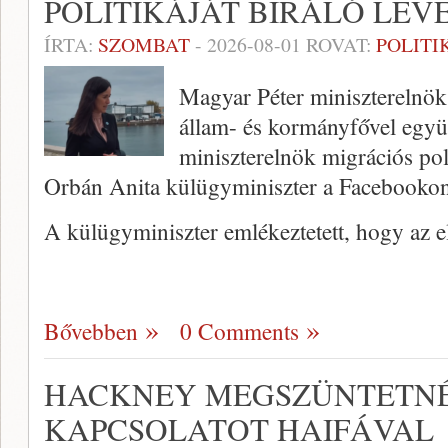
POLITIKÁJÁT BÍRÁLÓ LEV
ÍRTA:
SZOMBAT
-
2026-08-01
ROVAT:
POLITI
Magyar Péter miniszterelnök 
állam- és kormányfővel együ
miniszterelnök migrációs poli
Orbán Anita külügyminiszter a Facebooko
A külügyminiszter emlékeztetett, hogy az 
Bővebben
0 Comments
HACKNEY MEGSZÜNTETNÉ
KAPCSOLATOT HAIFÁVAL