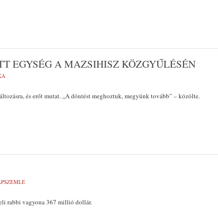
TT EGYSÉG A MAZSIHISZ KÖZGYŰLÉSÉN
KA
áltozásra, és erőt mutat. „A döntést meghoztuk, megyünk tovább” – közölte.
LAPSZEMLE
li rabbi vagyona 367 millió dollár.