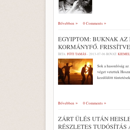
Bővebben
0 Comments
EGYIPTOM: BUKNAK AZ 
KORMÁNYFŐ. FRISSÍTV
ÍRTA:
FÓTI TAMÁS
-
2013-07-06
ROVAT:
KIEMEL
Sok a hasonlóság az
véget vetettek Hosz
kezdődött tüntetések
Bővebben
0 Comments
ZÁRT ÜLÉS UTÁN HEISL
RÉSZLETES TUDÓSÍTÁS 