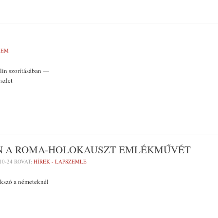
LEM
álin szorításában —
szlet
EN A ROMA-HOLOKAUSZT EMLÉKMŰVÉT
10-24
ROVAT:
HÍREK - LAPSZEMLE
okszó a németeknél