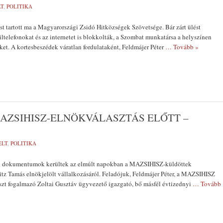
LT
,
POLITIKA
ást tartott ma a Magyarországi Zsidó Hitközségek Szövetsége. Bár zárt ülést
iltelefonokat és az internetet is blokkolták, a Szombat munkatársa a helyszínen
et. A kortesbeszédek váratlan fordulataként, Feldmájer Péter
… Tovább »
ZSIHISZ-ELNÖKVÁLASZTÁS ELŐTT –
ELT
,
POLITIKA
ró dokumentumok kerültek az elmúlt napokban a MAZSIHISZ-küldöttek
tz Tamás elnökjelölt vállalkozásáról. Feladójuk, Feldmájer Péter, a MAZSIHISZ
aszt fogalmazó Zoltai Gusztáv ügyvezető igazgató, bő másfél évtizednyi
… Tovább