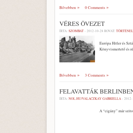
Bővebben
0 Comments
VÉRES ÖVEZET
ÍRTA:
SZOMBAT
-
2012-10-28
ROVAT:
TÖRTÉNE
Európa Hitler és Szt
Könyvismertető és ré
Bővebben
3 Comments
FELAVATTÁK BERLINB
ÍRTA:
NOL.HU/VALACZKAY GABRIELLA
-
2012-
A “cigány” már szit