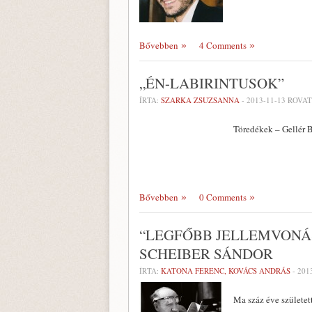
Bővebben
4 Comments
„ÉN-LABIRINTUSOK”
ÍRTA:
SZARKA ZSUZSANNA
-
2013-11-13
ROVAT
Töredékek – Gellér B
Bővebben
0 Comments
“LEGFŐBB JELLEMVONÁS
SCHEIBER SÁNDOR
ÍRTA:
KATONA FERENC, KOVÁCS ANDRÁS
-
201
Ma száz éve születet