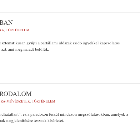
ÁBAN
KA
,
TÖRTÉNELEM
isztematikusan gyűjti a pártállami időszak zsidó ügyekkel kapcsolatos
azt, ami megmaradt belőlük.
 IRODALOM
ÚRA-MŰVÉSZETEK
,
TÖRTÉNELEM
dhatatlant”: ez a paradoxon feszül mindazon megszólalásokban, amelyek a
ak megjelenítésére tesznek kísérletet.