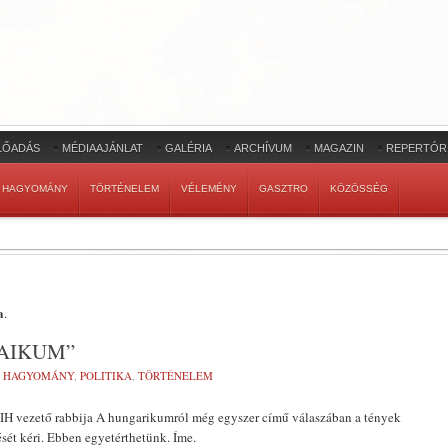
LŐADÁS
MÉDIAAJÁNLAT
GALÉRIA
ARCHÍVUM
MAGAZIN
REPERTÓR
HAGYOMÁNY
TÖRTÉNELEM
VÉLEMÉNY
GASZTRO
KÖZÖSSÉG
a
.
DAIKUM”
:
HAGYOMÁNY
,
POLITIKA
,
TÖRTÉNELEM
H vezető rabbija A hungarikumról még egyszer című válaszában a tények
ését kéri. Ebben egyetérthetünk. Íme.