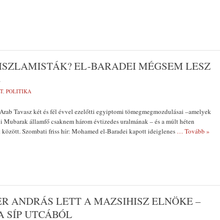
ISZLAMISTÁK? EL-BARADEI MÉGSEM LESZ
E
T
,
POLITIKA
 Arab Tavasz két és fél évvel ezelőtti egyiptomi tömegmegmozdulásai –amelyek
ni Mubarak államfő csaknem három évtizedes uralmának – és a múlt héten
 között. Szombati friss hír: Mohamed el-Baradei kapott ideiglenes
… Tovább »
ER ANDRÁS LETT A MAZSIHISZ ELNÖKE –
A SÍP UTCÁBÓL