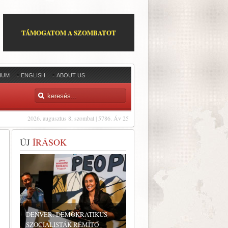
TÁMOGATOM A SZOMBATOT
IUM
ENGLISH
ABOUT US
2026. augusztus 8, szombat | 5786. Áv 25
ÚJ
ÍRÁSOK
DENVER: DEMOKRATIKUS
SZOCIALISTÁK RÉMÍTŐ