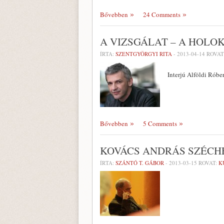
Bővebben
24 Comments
A VIZSGÁLAT – A HOL
ÍRTA:
SZENTGYÖRGYI RITA
-
2013-04-14
ROVAT
Interjú Alföldi Róber
Bővebben
5 Comments
KOVÁCS ANDRÁS SZÉCHE
ÍRTA:
SZÁNTÓ T. GÁBOR
-
2013-03-15
ROVAT:
K