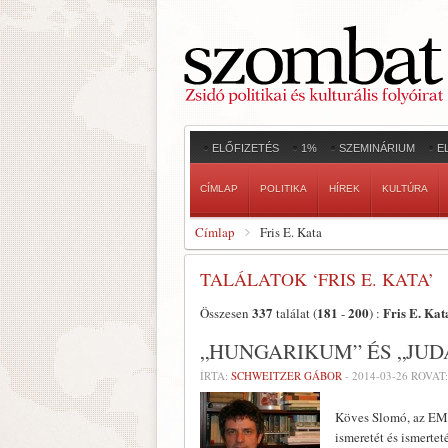
ELŐFIZETÉS
1%
SZEMINÁRIUM
E
CÍMLAP
POLITIKA
HÍREK
KULTÚRA
Címlap
Fris E. Kata
TALÁLATOK ‘FRIS E. KATA’
337
181
200
Fris E. Kat
Összesen
találat (
-
) :
„HUNGARIKUM” ÉS „JU
ÍRTA:
SCHWEITZER GÁBOR
-
2014-03-26
ROVAT
Köves Slomó, az EMI
ismeretét és ismertet