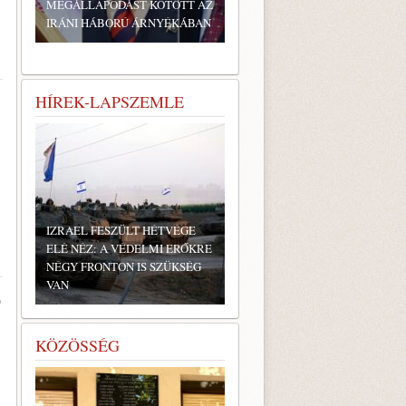
MEGÁLLAPODÁST KÖTÖTT AZ
IRÁNI HÁBORÚ ÁRNYÉKÁBAN
HÍREK-LAPSZEMLE
IZRAEL FESZÜLT HÉTVÉGE
ELÉ NÉZ: A VÉDELMI ERŐKRE
NÉGY FRONTON IS SZÜKSÉG
VAN
T
KÖZÖSSÉG