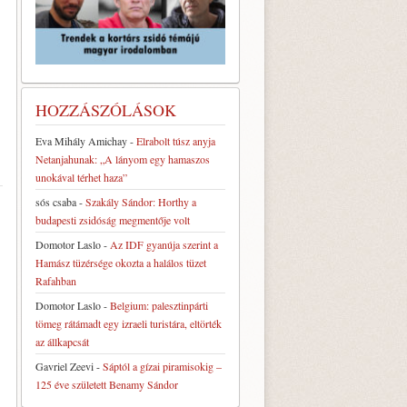
HOZZÁSZÓLÁSOK
Eva Mihály Amichay
-
Elrabolt túsz anyja
Netanjahunak: „A lányom egy hamaszos
unokával térhet haza”
sós csaba
-
Szakály Sándor: Horthy a
budapesti zsidóság megmentője volt
Domotor Laslo
-
Az IDF gyanúja szerint a
Hamász tüzérsége okozta a halálos tüzet
Rafahban
Domotor Laslo
-
Belgium: palesztinpárti
tömeg rátámadt egy izraeli turistára, eltörték
az állkapcsát
Gavriel Zeevi
-
Sáptól a gízai piramisokig –
125 éve született Benamy Sándor