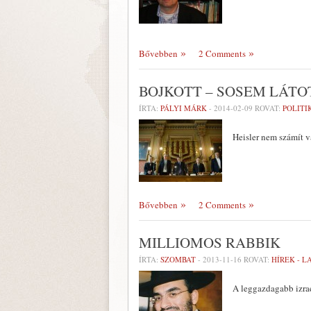
Bővebben
2 Comments
BOJKOTT – SOSEM LÁTO
ÍRTA:
PÁLYI MÁRK
-
2014-02-09
ROVAT:
POLITI
Heisler nem számít v
Bővebben
2 Comments
MILLIOMOS RABBIK
ÍRTA:
SZOMBAT
-
2013-11-16
ROVAT:
HÍREK - 
A leggazdagabb izrae