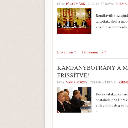
ÍRTA:
PÁLYI MÁRK
-
2013-06-27
ROVAT:
KIEME
Rendkívüli tisztújít
tartottak, ahol a mob
követte az események
Bővebben
19 Comments
KAMPÁNYBOTRÁNY A MA
FRISSÍTVE!
ÍRTA:
VÁRI GYÖRGY
-
2013-06-24
ROVAT:
KIEM
Heves vitákat kava
postaládájába Horovi
volt elnöke és a vál
»