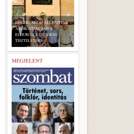
EMLÉKTÁBLÁT ÁLLÍTOTTAK
A KÖRÖSTARCSÁRÓL
ELHURCOLT ZSIDÓSÁG
TISZTELETÉRE
MEGJELENT