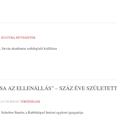
:
KULTÚRA-MŰVÉSZETEK
. István akadémiai székfoglaló kiállítása
A AZ ELLENÁLLÁS” – SZÁZ ÉVE SZÜLETET
3-07-09
ROVAT:
TÖRTÉNELEM
t Scheiber Sándor, a Rabbiképző Intézet egykori igazgatója.