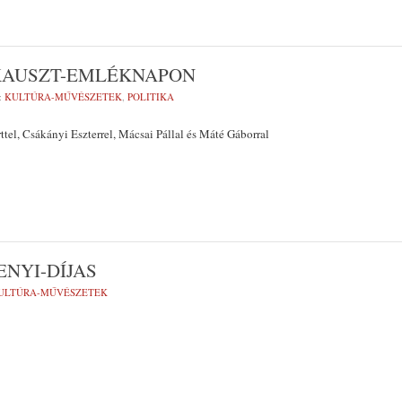
OKAUSZT-EMLÉKNAPON
:
KULTÚRA-MŰVÉSZETEK
,
POLITIKA
ttel, Csákányi Eszterrel, Mácsai Pállal és Máté Gáborral
NYI-DÍJAS
ULTÚRA-MŰVÉSZETEK