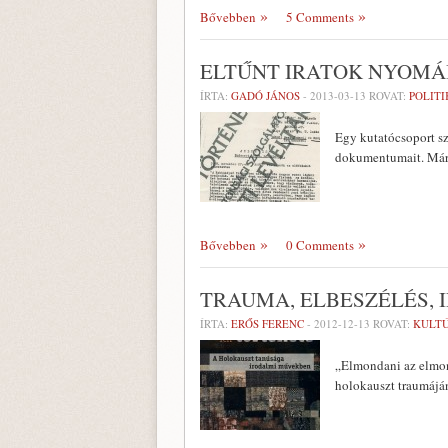
Bővebben
5 Comments
ELTŰNT IRATOK NYOM
ÍRTA:
GADÓ JÁNOS
-
2013-03-13
ROVAT:
POLITI
Egy kutatócsoport sz
dokumentumait. Már 
Bővebben
0 Comments
TRAUMA, ELBESZÉLÉS,
ÍRTA:
ERŐS FERENC
-
2012-12-13
ROVAT:
KULT
„Elmondani az elmon
holokauszt traumáján