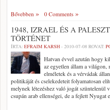
Bővebben
0 Comments
1948, IZRAEL ÉS A PALESZ
TÖRTÉNET
ÍRTA:
EFRAIM KARSH
-
2010-07-08
ROVAT:
P
Hatvan évvel azután hogy kiki
az egyetlen állam a világon,
elméletek és a vérvádak álla
politikáját és cselekedeteit folyamatosan el
melynek létezéshez való jogát szüntelenül 
csupán arab ellenségei, de a fejlett Nyugat e