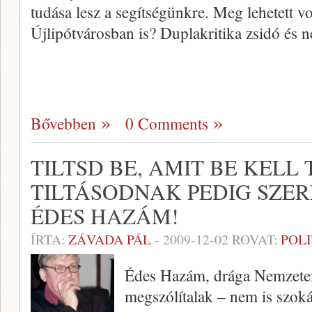
tudása lesz a segítségünkre. Meg lehetett vo
Újlipótvárosban is? Duplakritika zsidó és
Bővebben
0 Comments
TILTSD BE, AMIT BE KELL 
TILTÁSODNAK PEDIG SZER
ÉDES HAZÁM!
ÍRTA:
ZÁVADA PÁL
-
2009-12-02
ROVAT:
POL
Édes Hazám, drága Nemzete
megszólítalak – nem is szoká