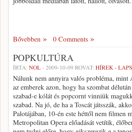
jobboldali médiában látott, hallott, olvasott.
Bővebben
0 Comments
POPKULTÚRA
ÍRTA:
NOL
-
2009-10-09
ROVAT:
HÍREK - LAP
Nálunk nem annyira valós probléma, mint A
az emberek azon, hogy ha szombat délután 
szabad-e kólát és popcornt vinniük magukk
szabad. Na jó, de ha a Toscát játsszák, akk
Palotájában, 10-én este héttől nem filmen 
Metropolitan Opera előadását vetítik, élőbe
nem tudni előre, hogy gikszerezik-e a tenor 