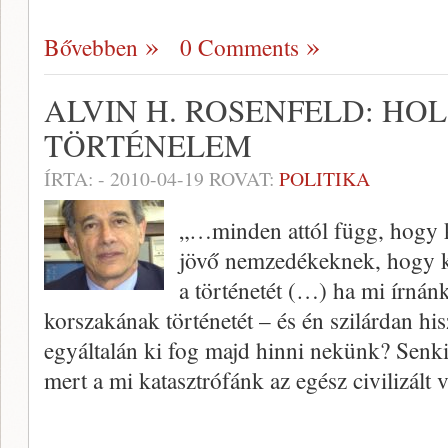
Bővebben
0 Comments
ALVIN H. ROSENFELD: HO
TÖRTÉNELEM
ÍRTA:
-
2010-04-19
ROVAT:
POLITIKA
„…minden attól függ, hogy k
jövő nemzedékeknek, hogy k
a történetét (…) ha mi írnán
korszakának történetét – és én szilárdan his
egyáltalán ki fog majd hinni nekünk? Senk
mert a mi katasztrófánk az egész civilizált 