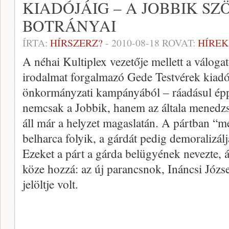
KIADÓJÁIG – A JOBBIK SZ
BOTRÁNYAI
ÍRTA:
HÍRSZERZ?
-
2010-08-18
ROVAT:
HÍREK
A néhai Kultiplex vezetője mellett a váloga
irodalmat forgalmazó Gede Testvérek kiadója
önkormányzati kampányából – ráadásul épp
nemcsak a Jobbik, hanem az általa menedz
áll már a helyzet magaslatán. A pártban “mé
belharca folyik, a gárdát pedig demoralizál
Ezeket a párt a gárda belügyének nevezte, 
köze hozzá: az új parancsnok, Ináncsi Józse
jelöltje volt.