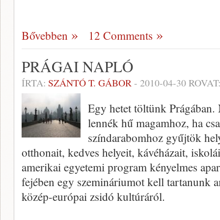
Bővebben
12 Comments
PRÁGAI NAPLÓ
ÍRTA:
SZÁNTÓ T. GÁBOR
-
2010-04-30
ROVAT
Egy hetet töltünk Prágában. 
lennék hű magamhoz, ha csa
színdarabomhoz gyűjtök hely
otthonait, kedves helyeit, kávéházait, iskol
amerikai egyetemi program kényelmes apa
fejében egy szemináriumot kell tartanunk 
közép-európai zsidó kultúráról.