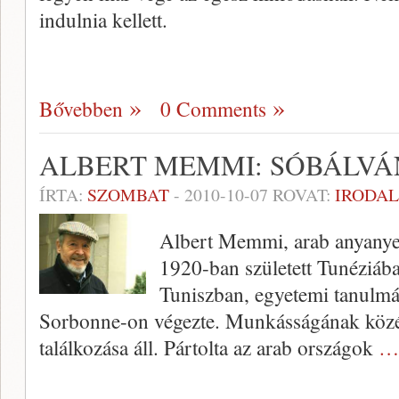
indulnia kellett.
Bővebben
0 Comments
ALBERT MEMMI: SÓBÁLVÁ
ÍRTA:
SZOMBAT
-
2010-10-07
ROVAT:
IRODA
Albert Memmi, arab anyanyelv
1920-ban született Tunéziába
Tuniszban, egyetemi tanulmá
Sorbonne-on végezte. Munkásságának közé
találkozása áll. Pártolta az arab országok
… 