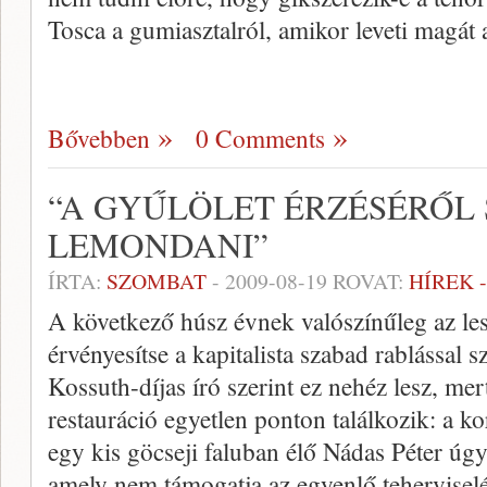
Tosca a gumiasztalról, amikor leveti magát
Bővebben
0 Comments
“A GYŰLÖLET ÉRZÉSÉRŐL 
LEMONDANI”
ÍRTA:
SZOMBAT
-
2009-08-19
ROVAT:
HÍREK 
A következő húsz évnek valószínűleg az les
érvényesítse a kapitalista szabad rablással 
Kossuth-díjas író szerint ez nehéz lesz, mert
restauráció egyetlen ponton találkozik: a 
egy kis göcseji faluban élő Nádas Péter úgy
amely nem támogatja az egyenlő teherviselé