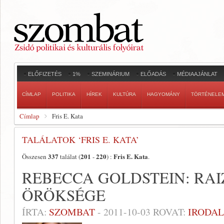
ELŐFIZETÉS
1%
SZEMINÁRIUM
ELŐADÁS
MÉDIAAJÁNLAT
CÍMLAP
POLITIKA
HÍREK
KULTÚRA
HAGYOMÁNY
TÖRTÉNELE
Címlap
Fris E. Kata
TALÁLATOK ‘FRIS E. KATA’
337
201
220
Fris E. Kata
Összesen
találat (
-
) :
.
REBECCA GOLDSTEIN: RAI
ÖRÖKSÉGE
ÍRTA:
SZOMBAT
-
2011-10-03
ROVAT:
IRODA