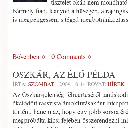
tisztelet okán nem mondható
bármely fiad, leányod a hűségen, a rajongás
is megpengessen, s téged megbotránkozta
Bővebben
0 Comments
OSZKÁR, AZ ÉLŐ PÉLDA
ÍRTA:
SZOMBAT
-
2009-10-14
ROVAT:
HÍREK 
Az Oszkár-jelenség félreértéséről tanúskod
ékelődött rasszista ámokfutásaként interpr
történt, hanem az, hogy egy jobb sorsra é
megpróbálta kicsi fejében összerendezni mi