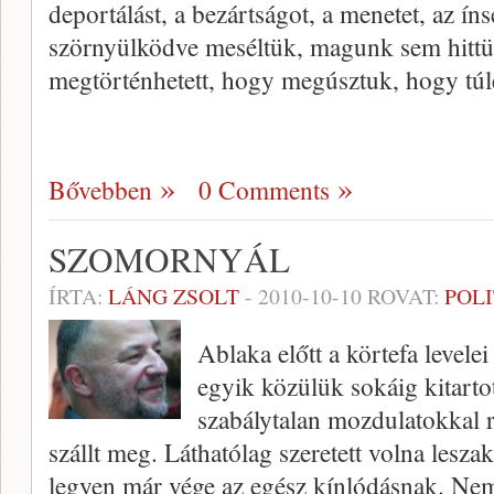
deportálást, a bezártságot, a menetet, az íns
szörnyülködve meséltük, magunk sem hittü
megtörténhetett, hogy megúsztuk, hogy túl
Bővebben
0 Comments
SZOMORNYÁL
ÍRTA:
LÁNG ZSOLT
-
2010-10-10
ROVAT:
POL
Ablaka előtt a körtefa level
egyik közülük sokáig kitartot
szabálytalan mozdulatokkal rá
szállt meg. Láthatólag szeretett volna lesza
legyen már vége az egész kínlódásnak. Nem 