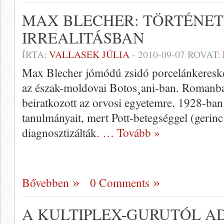
MAX BLECHER: TÖRTÉNET
IRREALITÁSBAN
ÍRTA:
VALLASEK JÚLIA
-
2010-09-07
ROVAT:
Max Blecher jómódú zsidó porcelánkereske
az észak-moldovai Botos¸ani-ban. Romanban
beiratkozott az orvosi egyetemre. 1928-ban
tanulmányait, mert Pott-betegséggel (gerinc
diagnosztizálták.
… Tovább »
Bővebben
0 Comments
A KULTIPLEX-GURUTÓL A