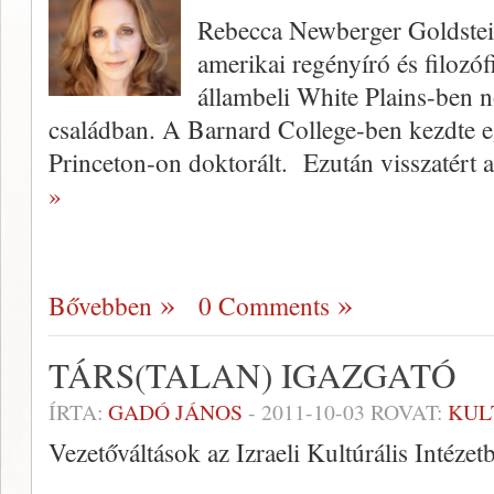
Rebecca Newberger Goldstein
amerikai regényíró és filozó
állambeli White Plains-ben nő
családban. A Barnard College-ben kezdte e
Princeton-on doktorált. Ezután visszatért a
»
Bővebben
0 Comments
TÁRS(TALAN) IGAZGATÓ
ÍRTA:
GADÓ JÁNOS
-
2011-10-03
ROVAT:
KUL
Vezetőváltások az Izraeli Kultúrális Intézet