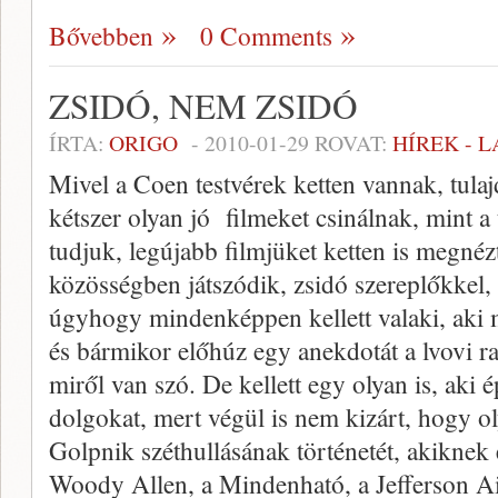
Bővebben
0 Comments
ZSIDÓ, NEM ZSIDÓ
ÍRTA:
ORIGO
-
2010-01-29
ROVAT:
HÍREK - 
Mivel a Coen testvérek ketten vannak, tul
kétszer olyan jó filmeket csinálnak, mint 
tudjuk, legújabb filmjüket ketten is megné
közösségben játszódik, zsidó szereplőkkel, 
úgyhogy mindenképpen kellett valaki, aki m
és bármikor előhúz egy anekdotát a lvovi r
miről van szó. De kellett egy olyan is, aki 
dolgokat, mert végül is nem kizárt, hogy 
Golpnik széthullásának történetét, akiknek
Woody Allen, a Mindenható, a Jefferson Ai