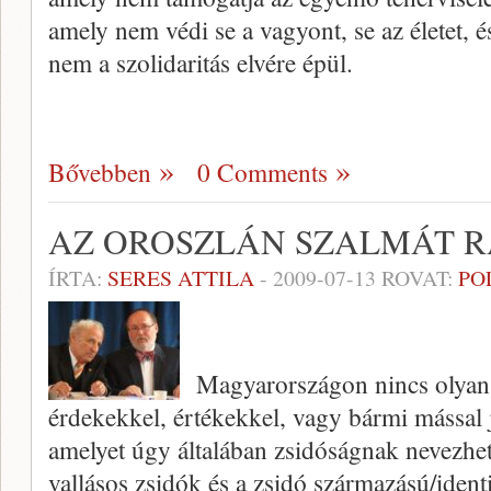
amely nem védi se a vagyont, se az életet,
nem a szolidaritás elvére épül.
Bővebben
0 Comments
AZ OROSZLÁN SZALMÁT 
ÍRTA:
SERES ATTILA
-
2009-07-13
ROVAT:
PO
Magyarországon nincs olyan,
érdekekkel, értékekkel, vagy bármi mással 
amelyet úgy általában zsidóságnak nevezh
vallásos zsidók és a zsidó származású/iden