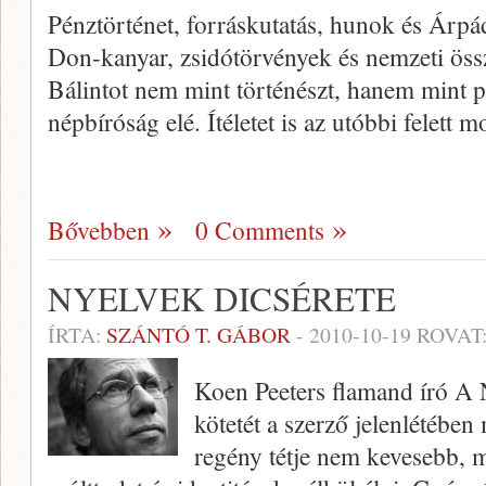
Pénztörténet, forráskutatás, hunok és Árpá
Don-kanyar, zsidótörvények és nemzeti ö
Bálintot nem mint történészt, hanem mint pol
népbíróság elé. Ítéletet is az utóbbi felett 
Bővebben
0 Comments
NYELVEK DICSÉRETE
ÍRTA:
SZÁNTÓ T. GÁBOR
-
2010-10-19
ROVAT
Koen Peeters flamand író A
kötetét a szerző jelenlétébe
regény tétje nem kevesebb, 