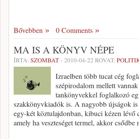
Bővebben
0 Comments
MA IS A KÖNYV NÉPE
ÍRTA:
SZOMBAT
-
2010-04-22
ROVAT:
POLITI
Izraelben több tucat cég fog
szépirodalom mellett vannak
tankönyvekkel foglalkozó egy
szakkönyvkiadók is. A nagyobb újságok is 
egy-két köztulajdonban, kibuci kézen lévő c
amely ha veszteséget termel, akkor csődb