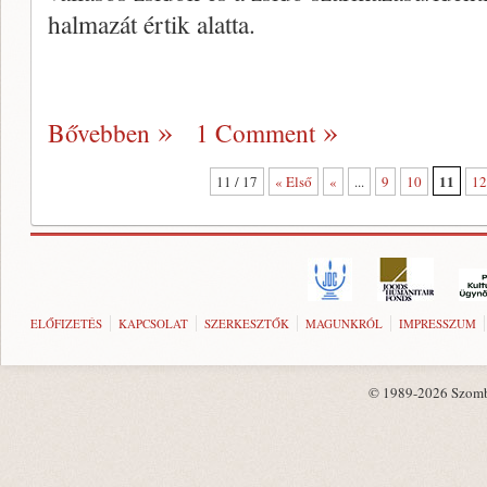
halmazát értik alatta.
Bővebben
1 Comment
11
11 / 17
« Első
«
...
9
10
12
ELŐFIZETÉS
KAPCSOLAT
SZERKESZTŐK
MAGUNKRÓL
IMPRESSZUM
© 1989-2026 Szombat