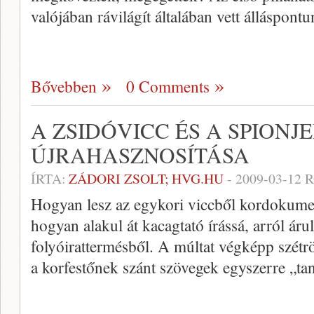
valójában rávilágít általában vett álláspont
Bővebben
0 Comments
A ZSIDÓVICC ÉS A SPIONJ
ÚJRAHASZNOSÍTÁSA
ÍRTA:
ZÁDORI ZSOLT; HVG.HU
-
2009-03-12
R
Hogyan lesz az egykori viccből kordokument
hogyan alakul át kacagtató írássá, arról áru
folyóirattermésből. A múltat végképp szétr
a korfestőnek szánt szövegek egyszerre „tan