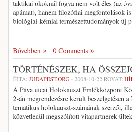
taktikai okoknál fogva nem volt éles (az ó
apámat), hanem filozófiai megfontolások is 
biológiai-kémiai természettudományok új p
Bővebben
0 Comments
TÖRTÉNÉSZEK, HA ÖSSZ
ÍRTA:
JUDAPEST.ORG
-
2008-10-22
ROVAT:
HÍ
A Páva utcai Holokauszt Emlékközpont Kö
2-án megrendezésre került beszélgetésen a
tematikus holokauszt-számának szerzői, ille
közvetlenül megszólított vitapartnerek ültek