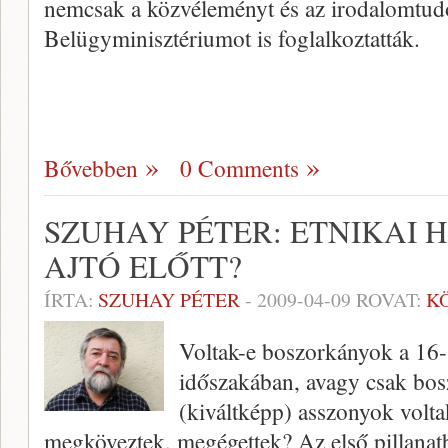
nemcsak a közvéleményt és az irodalomtud
Belügyminisztériumot is foglalkoztatták.
Bővebben
0 Comments
SZUHAY PÉTER: ETNIKAI 
AJTÓ ELŐTT?
ÍRTA:
SZUHAY PÉTER
-
2009-04-09
ROVAT:
K
Voltak-e boszorkányok a 16-
időszakában, avagy csak bo
(kiváltképp) asszonyok volta
megköveztek, megégettek? Az első pillanat