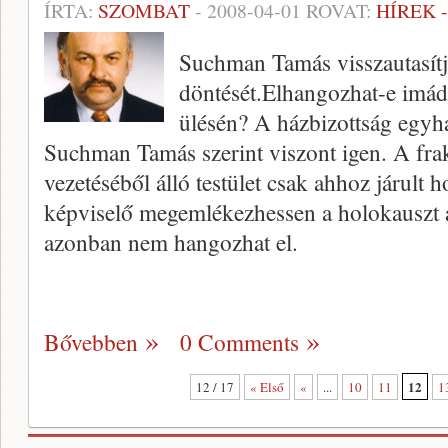
ÍRTA:
SZOMBAT
-
2008-04-01
ROVAT:
HÍREK 
Suchman Tamás visszautasítj
döntését.Elhangozhat-e imád
ülésén? A házbizottság egyh
Suchman Tamás szerint viszont igen. A fra
vezetéséből álló testület csak ahhoz járult 
képviselő megemlékezhessen a holokauszt á
azonban nem hangozhat el.
Bővebben
0 Comments
12
12 / 17
« Első
«
...
10
11
1