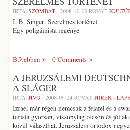
SZERELMES TÖRTÉNET
ÍRTA:
SZOMBAT
-
2008-10-03
ROVAT:
KULTÚ
I. B. Singer: Szerelmes történet
Egy poligámista regénye
Bővebben
0 Comments
A JERUZSÁLEMI DEUTSCH
A SLÁGER
ÍRTA:
HVG
-
2008-09-24
ROVAT:
HÍREK - LA
Izrael már régen nemcsak a felafel és a sw
turista gyorsan, viszonylag olcsón és jót a
közül választhat. Jeruzsálem ortodox negy