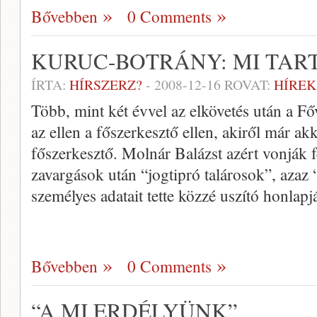
Bővebben
0 Comments
KURUC-BOTRÁNY: MI TART
ÍRTA:
HÍRSZERZ?
-
2008-12-16
ROVAT:
HÍREK
Több, mint két évvel az elkövetés után a F
az ellen a főszerkesztő ellen, akiről már akk
főszerkesztő. Molnár Balázst azért vonják f
zavargások után “jogtipró talárosok”, azaz
személyes adatait tette közzé uszító honlapj
Bővebben
0 Comments
“A MI ERDÉLYÜNK”