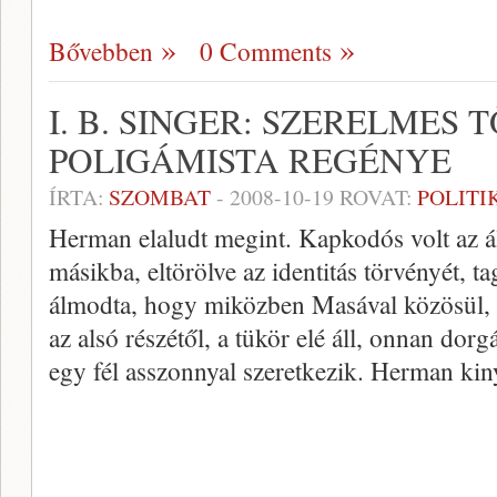
Bővebben
0 Comments
I. B. SINGER: SZERELMES 
POLIGÁMISTA REGÉNYE
ÍRTA:
SZOMBAT
-
2008-10-19
ROVAT:
POLITI
Herman elaludt megint. Kapkodós volt az ál
másikba, eltörölve az identitás törvényét, ta
álmodta, hogy miközben Masával közösül, a 
az alsó részétől, a tükör elé áll, onnan dor
egy fél asszonnyal szeretkezik. Herman kiny