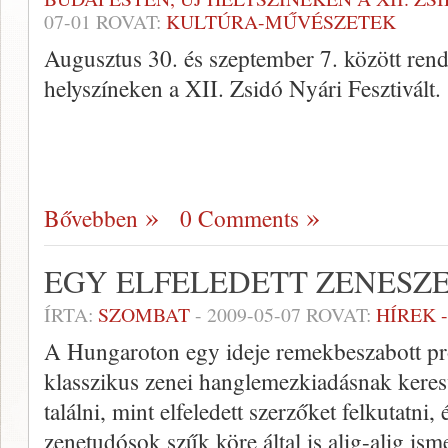
07-01
ROVAT:
KULTÚRA-MŰVÉSZETEK
Augusztus 30. és szeptember 7. között ren
helyszíneken a XII. Zsidó Nyári Fesztivált.
Bővebben
0 Comments
EGY ELFELEDETT ZENESZ
ÍRTA:
SZOMBAT
-
2009-05-07
ROVAT:
HÍREK 
A Hungaroton egy ideje remekbeszabott prof
klasszikus zenei hanglemezkiadásnak keres
találni, mint elfeledett szerzőket felkutatni,
zenetudósok szűk köre által is alig-alig ism