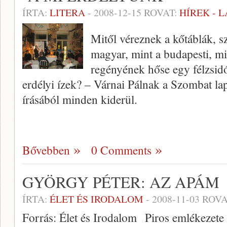
ÍRTA:
LITERA
-
2008-12-15
ROVAT:
HÍREK - 
Mitől véreznek a kőtáblák, sz
magyar, mint a budapesti, m
regényének hőse egy félzsidó
erdélyi ízek? – Várnai Pálnak a Szombat la
írásából minden kiderül.
Bővebben
0 Comments
GYÖRGY PÉTER: AZ APÁM
ÍRTA:
ÉLET ÉS IRODALOM
-
2008-11-03
ROVA
Forrás: Élet és Irodalom Piros emlékezete