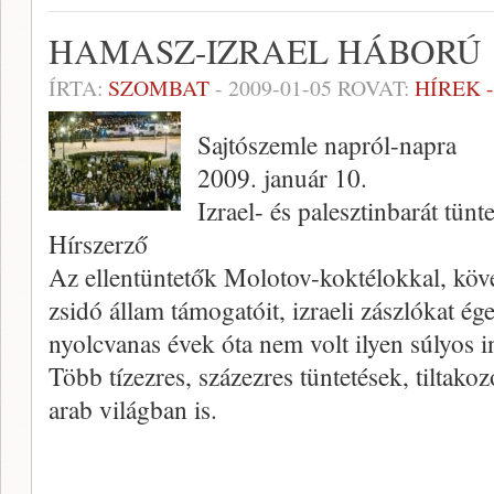
HAMASZ-IZRAEL HÁBORÚ
ÍRTA:
SZOMBAT
-
2009-01-05
ROVAT:
HÍREK 
Sajtószemle napról-napra
2009. január 10.
Izrael- és palesztinbarát tün
Hírszerző
Az ellentüntetők Molotov-koktélokkal, köve
zsidó állam támogatóit, izraeli zászlókat ége
nyolcvanas évek óta nem volt ilyen súlyos 
Több tízezres, százezres tüntetések, tiltak
arab világban is.