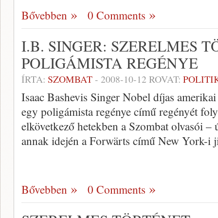
Bővebben
0 Comments
I.B. SINGER: SZERELMES 
POLIGÁMISTA REGÉNYE
ÍRTA:
SZOMBAT
-
2008-10-12
ROVAT:
POLITI
Isaac Bashevis Singer Nobel díjas amerikai 
egy poligámista regénye című regényét foly
elkövetkező hetekben a Szombat olvasói – 
annak idején a Forwärts című New York-i ji
Bővebben
0 Comments