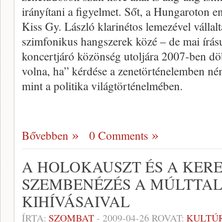
irányítani a figyelmet. Sőt, a Hungaroton e
Kiss Gy. László klarinétos lemezével vállalt
szimfonikus hangszerek közé – de mai írás
koncertjáró közönség utoljára 2007-ben döb
volna, ha” kérdése a zenetörténelemben né
mint a politika világtörténelmében.
Bővebben
0 Comments
A HOLOKAUSZT ÉS A KERE
SZEMBENÉZÉS A MÚLTTAL 
KIHÍVÁSAIVAL
ÍRTA:
SZOMBAT
-
2009-04-26
ROVAT:
KULTÚ