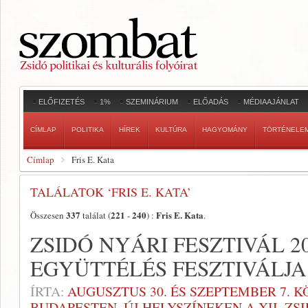
ELŐFIZETÉS
1%
SZEMINÁRIUM
ELŐADÁS
MÉDIAAJÁNLAT
CÍMLAP
POLITIKA
HÍREK
KULTÚRA
HAGYOMÁNY
TÖRTÉNELE
Címlap
Fris E. Kata
TALÁLATOK ‘FRIS E. KATA’
337
221
240
Fris E. Kata
Összesen
találat (
-
) :
.
ZSIDÓ NYÁRI FESZTIVÁL 2
EGYÜTTÉLÉS FESZTIVÁLJA
ÍRTA:
AUGUSZTUS 30. ÉS SZEPTEMBER 7. 
BUDAPESTEN, ÚJ HELYSZÍNEKEN A XII. ZS