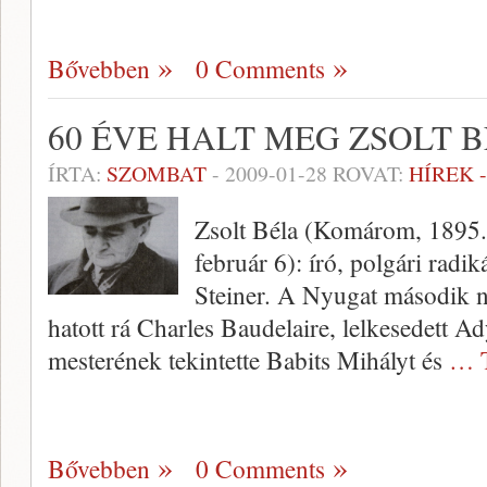
Bővebben
0 Comments
60 ÉVE HALT MEG ZSOLT 
ÍRTA:
SZOMBAT
-
2009-01-28
ROVAT:
HÍREK 
Zsolt Béla (Komárom, 1895. 
február 6): író, polgári radiká
Steiner. A Nyugat második n
hatott rá Charles Baudelaire, lelkesedett Ad
mesterének tekintette Babits Mihályt és
… T
Bővebben
0 Comments