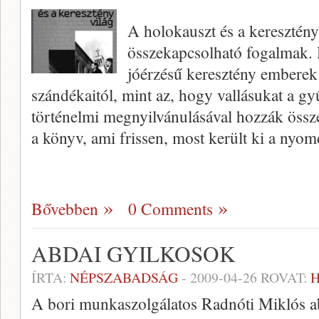
A holokauszt és a keresztény
összekapcsolható fogalmak. H
jóérzésű keresztény emberek e
szándékaitól, mint az, hogy vallásukat a gy
történelmi megnyilvánulásával hozzák össz
a könyv, ami frissen, most került ki a nyom
Bővebben
0 Comments
ABDAI GYILKOSOK
ÍRTA:
NÉPSZABADSÁG
-
2009-04-26
ROVAT:
H
A bori munkaszolgálatos Radnóti Miklós a