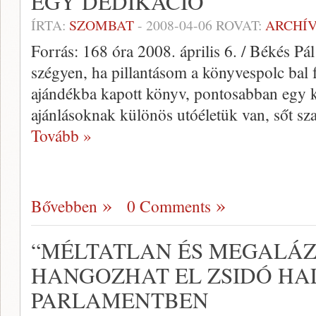
EGY DEDIKÁCIÓ
ÍRTA:
SZOMBAT
-
2008-04-06
ROVAT:
ARCHÍ
Forrás: 168 óra 2008. április 6. / Békés P
szégyen, ha pillantásom a könyvespolc bal 
ajándékba kapott könyv, pontosabban egy k
ajánlásoknak különös utóéletük van, sőt s
Tovább »
Bővebben
0 Comments
“MÉLTATLAN ÉS MEGALÁZ
HANGOZHAT EL ZSIDÓ HAL
PARLAMENTBEN