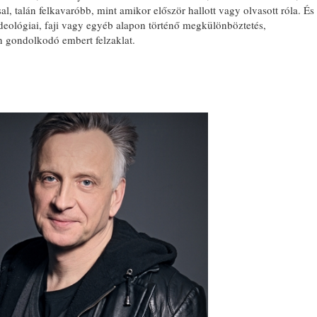
l, talán felkavaróbb, mint amikor először hallott vagy olvasott róla. És
ideológiai, faji vagy egyéb alapon történő megkülönböztetés,
 gondolkodó embert felzaklat.