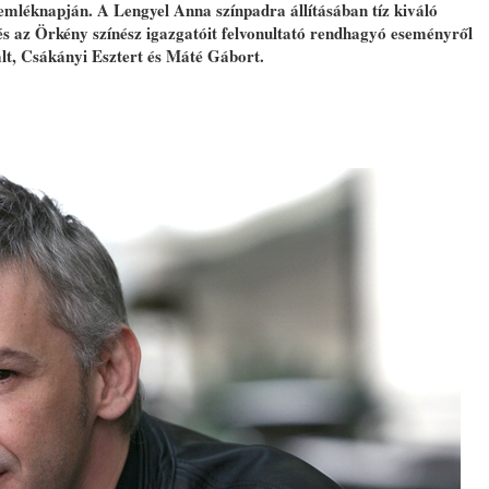
emléknapján. A Lengyel Anna színpadra állításában tíz kiváló
és az Örkény színész igazgatóit felvonultató rendhagyó eseményről
ált, Csákányi Esztert és Máté Gábort.