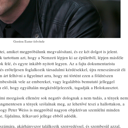
Gordon Eszter felvétele
i, amiket megpróbálunk megvalósítani, és ez két dolgot is jelent.
tartottam azt, hogy a Nemzeti lépjen ki az épületből, lépjen másféle
k felé, és egyre inkább nyitott legyen. Az a fajta dokumentarista
s erőteljesen foglalkozik társadalmi kérdésekkel, újra reneszánszát éli
rt felhívni a figyelmet arra, hogy mi történt ezen a földrészen
mbesítsük vele az embereket, vagy legalábbis bemutató jelleggel
 elő, hogy egyáltalán megkérdőjelezzék, tagadják a Holokausztot.
lmi mozgások ellenére sok negatív dolognak a nem tudás, a tények nem
angmentesen a tények szólalnak meg, az lehetővé teszi a hallottakon, a
ahogy Peter Weiss is megpróbál nagyon objektívan szemlélni minden
, fájdalma, felkavaró jellege ebből adódik.
ámára, akárhányszor találkozik szenvedéssel, és szembesül azzal,