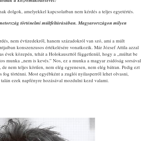
atóinak a közreműködésével?
ak dolgok, amelyekkel kapcsolatban nem kérdés a teljes egyetértés.
Németország történelmi múltfeltárásában. Magyarországon milyen
rdés, nem évtizedekről, hanem századokról van szó, ami a múlt
pontjaiban konszenzusos értékelésére vonatkozik. Már József Attila azzal
as évek közepén, tehát a Holokauszttól függetlenül, hogy a „múltat be
latos munka „nem is kevés.” Nos, ez a munka a magyar zsidóság sorsával
, de nem teljes körűen, nem elég egyenesen, nem elég bátran. Pedig ezt
fog történni. Most egyébként a zuglói nyilasperről lehet olvasni,
, talán ezek napfényre hozásával mozdulni kezd valami.