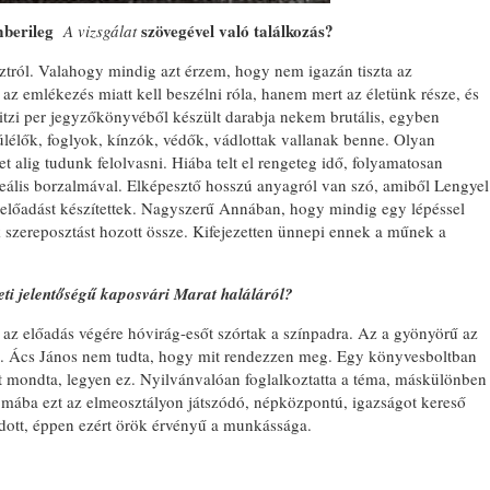
emberileg
szövegével való találkozás?
A vizsgálat
tról. Valahogy mindig azt érzem, hogy nem igazán tiszta az
z emlékezés miatt kell beszélni róla, hanem mert az életünk része, és
tzi per jegyzőkönyvéből készült darabja nekem brutális, egyben
úlélők, foglyok, kínzók, védők, vádlottak vallanak benne. Olyan
t alig tudunk felolvasni. Hiába telt el rengeteg idő, folyamatosan
eális borzalmával. Elképesztő hosszú anyagról van szó, amiből Lengyel
 előadást készítettek. Nagyszerű Annában, hogy mindig egy lépéssel
k szereposztást hozott össze. Kifejezetten ünnepi ennek a műnek a
eti jelentőségű kaposvári Marat haláláról?
s az előadás végére hóvirág-esőt szórtak a színpadra. Az a gyönyörű az
eg. Ács János nem tudta, hogy mit rendezzen meg. Egy könyvesboltban
zt mondta, legyen ez. Nyilvánvalóan foglalkoztatta a téma, máskülönben
 mába ezt az elmeosztályon játszódó, népközpontú, igazságot kereső
udott, éppen ezért örök érvényű a munkássága.