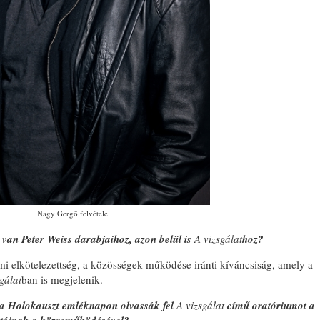
Nagy Gergő felvétele
van Peter Weiss darabjaihoz, azon belül is
A vizsgálat
hoz?
mi elkötelezettség, a közösségek működése iránti kíváncsiság, amely a
gálat
ban is megjelenik.
 a Holokauszt emléknapon olvassák fel
A vizsgálat
című oratóriumot a