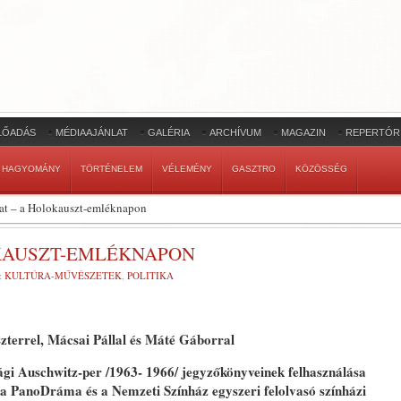
LŐADÁS
MÉDIAAJÁNLAT
GALÉRIA
ARCHÍVUM
MAGAZIN
REPERTÓR
HAGYOMÁNY
TÖRTÉNELEM
VÉLEMÉNY
GASZTRO
KÖZÖSSÉG
lat – a Holokauszt-emléknapon
OKAUSZT-EMLÉKNAPON
:
KULTÚRA-MŰVÉSZETEK
,
POLITIKA
szterrel, Mácsai Pállal és Máté Gáborral
gi Auschwitz-per /1963- 1966/ jegyzőkönyveinek felhasználása
a PanoDráma és a Nemzeti Színház egyszeri felolvasó színházi