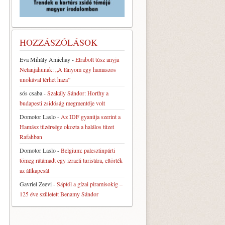
HOZZÁSZÓLÁSOK
Eva Mihály Amichay
-
Elrabolt túsz anyja
Netanjahunak: „A lányom egy hamaszos
unokával térhet haza”
sós csaba
-
Szakály Sándor: Horthy a
budapesti zsidóság megmentője volt
Domotor Laslo
-
Az IDF gyanúja szerint a
Hamász tüzérsége okozta a halálos tüzet
Rafahban
Domotor Laslo
-
Belgium: palesztinpárti
tömeg rátámadt egy izraeli turistára, eltörték
az állkapcsát
Gavriel Zeevi
-
Sáptól a gízai piramisokig –
125 éve született Benamy Sándor