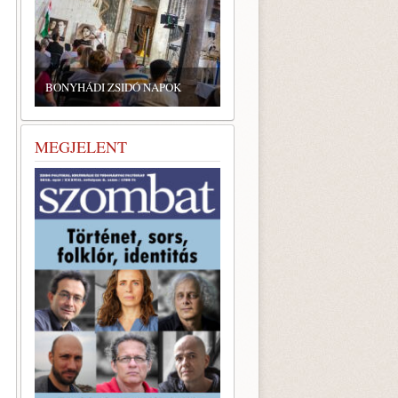
ZSIDÓ GASZTRONÓMIAI
TALÁLKOZÓ A BONYHÁDI
ZSINAGÓGÁBAN
MEGJELENT