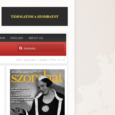
TÁMOGATOM A SZOMBATOT
IUM
ENGLISH
ABOUT US
2026. augusztus 7, péntek | 5786. Áv 24