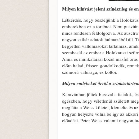
Milyen kihívást jelent színészileg és 
Létkérdés, hogy beszéljünk a Holokausz
emberekben ez a történet. Nem pusztán a
nincs rendesen feldolgozva. Az auschwi
nagyon szikár adatok halmazából áll. T
kegyetlen vallomásokat tartalmaz, amike
szembesül az ember a Holokauszt szürr
Anna és munkatársai közel másfél órás
előre halad, frissen gondolkodik, reme
szomorú valósága, és költői.
Milyen emlékeket őrzöl a színháztörtén
Karavánban jöttek busszal a fiatalok, é
egészben, hogy véletlenül született m
meglátta a Weiss kötetet, kiemelte és a
hogyan helyezte volna be így az akkori
előadást. Peter Weiss valamit nagyon t