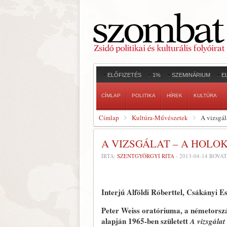
ELŐFIZETÉS
1%
SZEMINÁRIUM
E
CÍMLAP
POLITIKA
HÍREK
KULTÚRA
Címlap
Kultúra-Művészetek
A vizsgá
A VIZSGÁLAT – A HOL
ÍRTA:
SZENTGYÖRGYI RITA
-
2013-04-14
ROVAT
Interjú Alföldi Róberttel, Csákányi E
Peter Weiss oratóriuma, a németorszá
alapján 1965-ben született
A vizsgálat