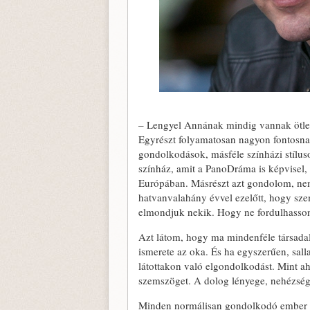
– Lengyel Annának mindig vannak ötlete
Egyrészt folyamatosan nagyon fontosnak 
gondolkodások, másféle színházi stíluso
színház, amit a PanoDráma is képvisel, é
Európában. Másrészt azt gondolom, nem á
hatvanvalahány évvel ezelőtt, hogy sze
elmondjuk nekik. Hogy ne fordulhasson
Azt látom, hogy ma mindenféle társada
ismerete az oka. És ha egyszerűen, sall
látottakon való elgondolkodást. Mint 
szemszöget. A dolog lényege, nehézsége
Minden normálisan gondolkodó ember sz