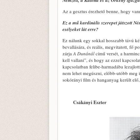
Nemzeti, a Katona és az Örkény igazg
Az a gesztus érezhető benne, hogy vann
Ez a mű kardinális szerepet játszott 
esélyeket lát erre?
Ez nálunk egy sokkal hosszabb távú ké
bevallására, és reális, megvitatott, fő 
zárja
A Dunánál
című versét, a harminc
kell vallani”, és hogy az ezzel kapcso
kapcsolatban felibe-harmadába lezajlott
nem lehet megúszni, előbb-utóbb meg is 
sokórányi film és hanganyag került elő
Csákányi Eszter