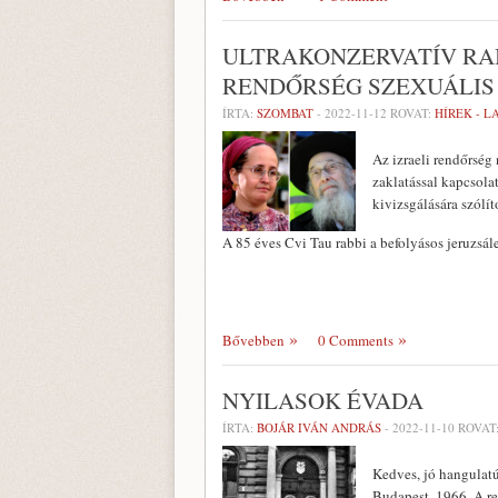
ULTRAKONZERVATÍV RAB
RENDŐRSÉG SZEXUÁLIS
ÍRTA:
SZOMBAT
-
2022-11-12
ROVAT:
HÍREK - 
Az izraeli rendőrség
zaklatással kapcsola
kivizsgálására szólíto
A 85 éves Cvi Tau rabbi a befolyásos jeruzsá
Bővebben
0 Comments
NYILASOK ÉVADA
ÍRTA:
BOJÁR IVÁN ANDRÁS
-
2022-11-10
ROVAT
Kedves, jó hangulatú 
Budapest, 1966. A r