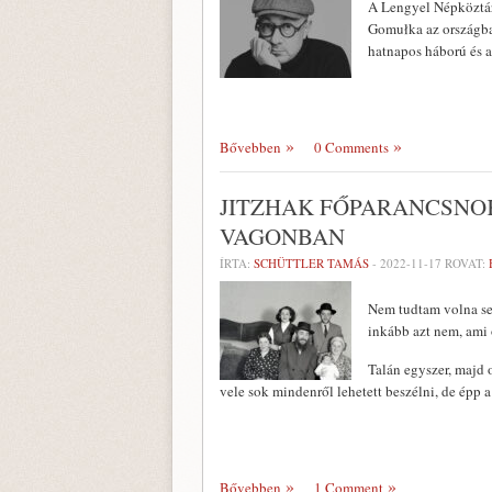
A Lengyel Népköztár
Gomułka az országban
hatnapos háború és a 
Bővebben
0 Comments
JITZHAK FŐPARANCSNOK
VAGONBAN
ÍRTA:
SCHÜTTLER TAMÁS
-
2022-11-17
ROVAT:
Nem tudtam volna se
inkább azt nem, ami
Talán egyszer, majd
vele sok mindenről lehetett beszélni, de épp a
Bővebben
1 Comment