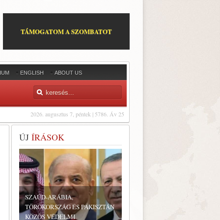
TÁMOGATOM A SZOMBATOT
IUM
ENGLISH
ABOUT US
2026. augusztus 7, péntek | 5786. Áv 25
ÚJ
ÍRÁSOK
SZAÚD-ARÁBIA,
TÖRÖKORSZÁG ÉS PAKISZTÁN
KÖZÖS VÉDELMI