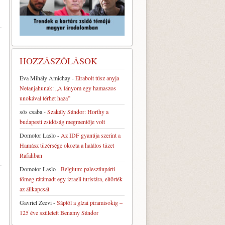
HOZZÁSZÓLÁSOK
Eva Mihály Amichay
-
Elrabolt túsz anyja
Netanjahunak: „A lányom egy hamaszos
unokával térhet haza”
sós csaba
-
Szakály Sándor: Horthy a
budapesti zsidóság megmentője volt
Domotor Laslo
-
Az IDF gyanúja szerint a
Hamász tüzérsége okozta a halálos tüzet
Rafahban
Domotor Laslo
-
Belgium: palesztinpárti
tömeg rátámadt egy izraeli turistára, eltörték
az állkapcsát
Gavriel Zeevi
-
Sáptól a gízai piramisokig –
125 éve született Benamy Sándor