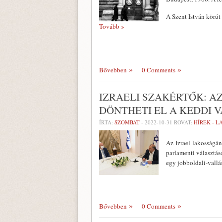
A Szent István körút
Tovább »
Bővebben
0 Comments
IZRAELI SZAKÉRTŐK: A
DÖNTHETI EL A KEDDI 
ÍRTA:
SZOMBAT
-
2022-10-31
ROVAT:
HÍREK - 
Az Izrael lakosságán
parlamenti választás
egy jobboldali-vallá
Bővebben
0 Comments