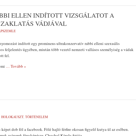
BI ELLEN INDÍTOTT VIZSGÁLATOT A
 ZAKLATÁS VÁDJÁVAL
LAPSZEMLE
 nyomozást indított egy prominens ultrakonzervatív rabbi elleni szexuális
tos feljelentés ügyében, miután több vezető nemzeti vallásos személyiség a vádak
tt fel.
lemi
… Tovább »
:
HOLOKAUSZT
,
TÖRTÉNELEM
képet dob föl a facebook. Fölé hajló férfire okosan figyelő kutya ül az esőben.
emek zsánerek fényképésze, Chochol Károly fotója.