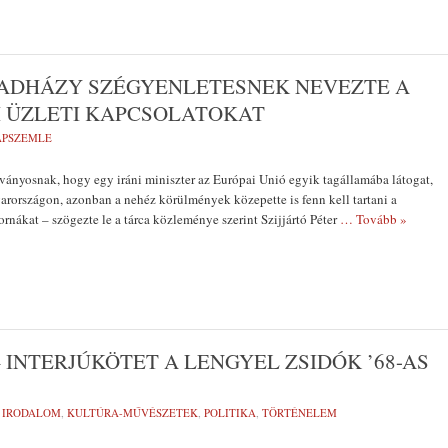
 HADHÁZY SZÉGYENLETESNEK NEVEZTE A
I ÜZLETI KAPCSOLATOKAT
LAPSZEMLE
ányosnak, hogy egy iráni miniszter az Európai Unió egyik tagállamába látogat,
arországon, azonban a nehéz körülmények közepette is fenn kell tartani a
nákat – szögezte le a tárca közleménye szerint Szijjártó Péter
… Tovább »
 INTERJÚKÖTET A LENGYEL ZSIDÓK ’68-AS
:
IRODALOM
,
KULTÚRA-MŰVÉSZETEK
,
POLITIKA
,
TÖRTÉNELEM