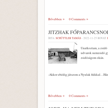
Bővebben
0 Comments
JITZHAK FŐPARANCSNOK
ÍRTA:
SCHÜTTLER TAMÁS
-
2022-11-25
ROVAT:
Unatkoztam, a zsidó 
udvarok nemzsidó gy
zsidóságom okán.
-Akkor ebédig játszom a Nyulak fiúkkal…Hán
Bővebben
0 Comments