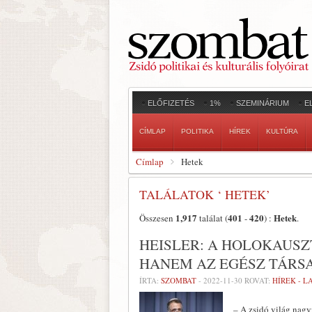
ELŐFIZETÉS
1%
SZEMINÁRIUM
E
CÍMLAP
POLITIKA
HÍREK
KULTÚRA
Címlap
Hetek
TALÁLATOK ‘ HETEK’
1,917
401
420
Hetek
Összesen
találat (
-
) :
.
HEISLER: A HOLOKAUSZ
HANEM AZ EGÉSZ TÁRS
ÍRTA:
SZOMBAT
-
2022-11-30
ROVAT:
HÍREK - 
– A zsidó világ nagy