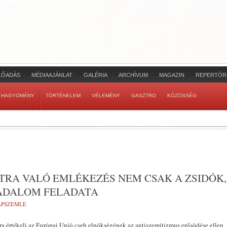
LŐADÁS
MÉDIAAJÁNLAT
GALÉRIA
ARCHÍVUM
MAGAZIN
REPERTÓR
HAGYOMÁNY
TÖRTÉNELEM
VÉLEMÉNY
GASZTRO
KÖZÖSSÉG
TRA VALÓ EMLÉKEZÉS NEM CSAK A ZSIDÓK,
ADALOM FELADATA
LAPSZEMLE
ra értékeli az Európai Unió cseh elnökségének az antiszemitizmus erősödése ellen