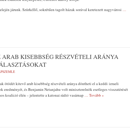
 elején járunk. Szürkéllő, sokrétűen tagolt házak sorával keretezett nagyvárosi
…
Z ARAB KISEBBSÉG RÉSZVÉTELI ARÁNYA
VÁLASZTÁSOKAT
LAPSZEMLE
ak ötödét kitevő arab kisebbség részvételi aránya döntheti el a keddi izraeli
ok eredményét, és Benjamin Netanjahu volt miniszterelnök esetleges visszatérését
sos koalíció élén – jelentette a katonai rádió vasárnap
… Tovább »