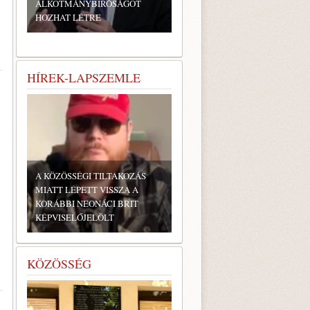
ALKOTMÁNYBÍRÓSÁGOT
HOZHAT LÉTRE
HÍREK-LAPSZEMLE
A KÖZÖSSÉGI TILTAKOZÁS
MIATT LÉPETT VISSZA A
KORÁBBI NEONÁCI BRIT
KÉPVISELŐJELÖLT
KÖZÖSSÉG