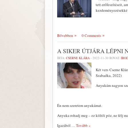
tett erőfeszítéseit,
kezdeményezésekké v
Bővebben
0 Comments
A SIKER ÚTJÁRA LÉPNI 
ÍRTA:
CSERNE KLÁRA
-
2022-11-30
ROVAT:
IRO
Két vers Cserne Klár
Szabadka, 2022)
Anyukám nagyon sze
Én nem szeretem anyukámat.
Anyuka rohadj meg – ez költői póz, ne félj m
Igazából
… Tovább »