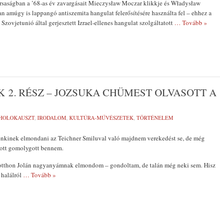
saságban a ’68-as év zavargásait Mieczysław Moczar klikkje és Władysław
 amúgy is lappangó antiszemita hangulat felerősítésére használta fel – ehhez a
Szovjetunió által gerjesztett Izrael-ellenes hangulat szolgáltatott
… Tovább »
 2. RÉSZ – JOZSUKA CHÜMEST OLVASOTT A
HOLOKAUSZT
,
IRODALOM
,
KULTÚRA-MŰVÉSZETEK
,
TÖRTÉNELEM
nkinek elmondani az Teichner Smiluval való majdnem verekedést se, de még
 ott gomolygott bennem.
 otthon Jolán nagyanyámnak elmondom – gondoltam, de talán még neki sem. Hisz
 halálról
… Tovább »