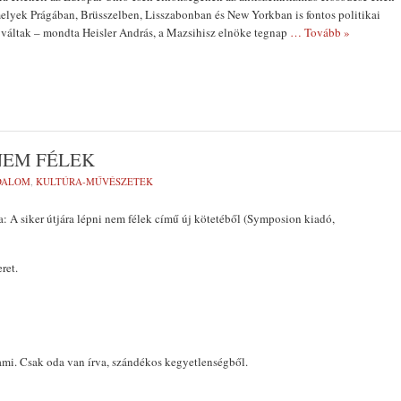
 amelyek Prágában, Brüsszelben, Lisszabonban és New Yorkban is fontos politikai
áltak – mondta Heisler András, a Mazsihisz elnöke tegnap
… Tovább »
NEM FÉLEK
DALOM
,
KULTÚRA-MŰVÉSZETEK
a: A siker útjára lépni nem félek című új kötetéből (Symposion kiadó,
ret.
ami. Csak oda van írva, szándékos kegyetlenségből.