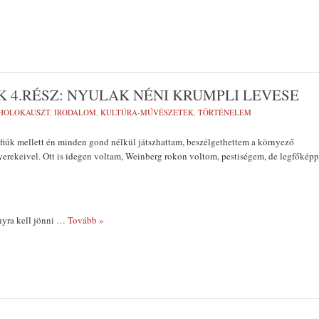
 4.RÉSZ: NYULAK NÉNI KRUMPLI LEVESE
HOLOKAUSZT
,
IRODALOM
,
KULTÚRA-MŰVÉSZETEK
,
TÖRTÉNELEM
fiúk mellett én minden gond nélkül játszhattam, beszélgethettem a környező
erekeivel. Ott is idegen voltam, Weinberg rokon voltom, pestiségem, de legfőképp
yra kell jönni
… Tovább »