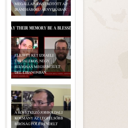
MEGÁLLAPODÁST KÖTÖTT AZ
IRÁNI HÁBORÚ ÁRNYÉKÁBAN
ELESETT KÉT IZRAELI
TARTALÉKOS, NÉGY
SÚLYOSAN MEGSEBESÜLT
DÉL-LIBANONBAN
A KÖVETKEZŐ JOBBOLDALI
KORMÁNY AZ LEGFELSŐBB
BÍRÓSÁG FÖLÉ RENDELT