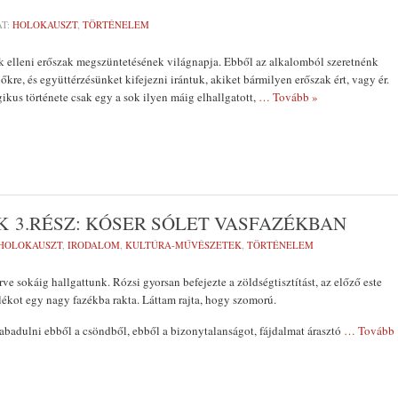
T:
HOLOKAUSZT
,
TÖRTÉNELEM
 elleni erőszak megszüntetésének világnapja. Ebből az alkalomból szeretnénk
kre, és együttérzésünket kifejezni irántuk, akiket bármilyen erőszak ért, vagy ér.
gikus története csak egy a sok ilyen máig elhallgatott,
… Tovább »
 3.RÉSZ: KÓSER SÓLET VASFAZÉKBAN
HOLOKAUSZT
,
IRODALOM
,
KULTÚRA-MŰVÉSZETEK
,
TÖRTÉNELEM
e sokáig hallgattunk. Rózsi gyorsan befejezte a zöldségtisztítást, az előző este
ólékot egy nagy fazékba rakta. Láttam rajta, hogy szomorú.
abadulni ebből a csöndből, ebből a bizonytalanságot, fájdalmat árasztó
… Tovább