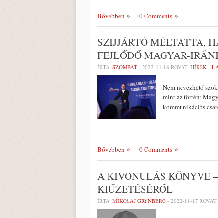
Bővebben
0 Comments
SZIJJÁRTÓ MÉLTATTA,
FEJLŐDŐ MAGYAR-IRÁN
ÍRTA:
SZOMBAT
-
2022-11-18
ROVAT:
HÍREK - 
Nem nevezhető szokv
mint az történt Magy
kommunikációs csator
Bővebben
0 Comments
A KIVONULÁS KÖNYVE –
KIŰZETÉSÉRŐL
ÍRTA:
MIKOŁAJ GRYNBERG
-
2022-11-17
ROVAT