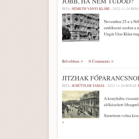
JOBB, HA NEM TUDOD?
ÍRTA:
NÉMETH VÁNYI KLÁRI
-
2022-11-24
ROVA
November 25-e a Nők
emlékezni azokra a nő
Ungár Utas Klára tra
Bővebben
0 Comments
JITZHAK FŐPARANCSNOK
ÍRTA:
SCHÜTTLER TAMÁS
-
2022-11-20
ROVAT:
A konyhába visszatérv
előkészített libaapr
Szerettem volna kisz
»