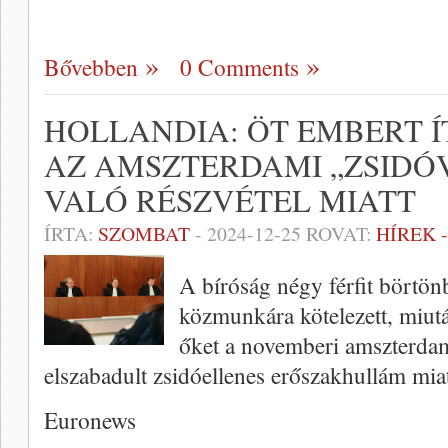
Bővebben
0 Comments
HOLLANDIA: ÖT EMBERT Í
AZ AMSZTERDAMI „ZSIDÓ
VALÓ RÉSZVÉTEL MIATT
ÍRTA:
SZOMBAT
-
2024-12-25
ROVAT:
HÍREK 
A bíróság négy férfit börtönb
közmunkára kötelezett, miután
őket a novemberi amszterda
elszabadult zsidóellenes erőszakhullám miat
Euronews