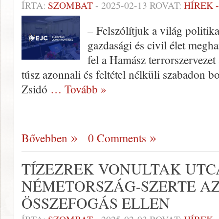
ÍRTA:
SZOMBAT
-
2025-02-13
ROVAT:
HÍREK 
– Felszólítjuk a világ politik
gazdasági és civil élet megha
fel a Hamász terrorszervezet 
túsz azonnali és feltétel nélküli szabadon 
Zsidó
… Tovább »
Bővebben
0 Comments
TÍZEZREK VONULTAK UT
NÉMETORSZÁG-SZERTE AZ
ÖSSZEFOGÁS ELLEN