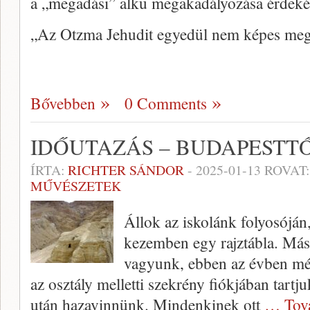
a „megadási” alku megakadályozása érdeké
„Az Otzma Jehudit egyedül nem képes me
Bővebben
0 Comments
IDŐUTAZÁS – BUDAPESTT
ÍRTA:
RICHTER SÁNDOR
-
2025-01-13
ROVAT
MŰVÉSZETEK
Állok az iskolánk folyosóján,
kezemben egy rajztábla. Má
vagyunk, ebben az évben még
az osztály melletti szekrény fiókjában tartj
után hazavinnünk. Mindenkinek ott
… Tov