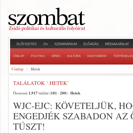
ELŐFIZETÉS
1%
SZEMINÁRIUM
ELŐADÁS
MÉDIAAJÁNLAT
CÍMLAP
POLITIKA
HÍREK
KULTÚRA
HAGYOMÁNY
TÖRTÉNELE
Címlap
Hetek
TALÁLATOK ‘ HETEK’
1,917
181
200
Hetek
Összesen
találat (
-
) :
.
WJC-EJC: KÖVETELJÜK, 
ENGEDJÉK SZABADON AZ 
TÚSZT!