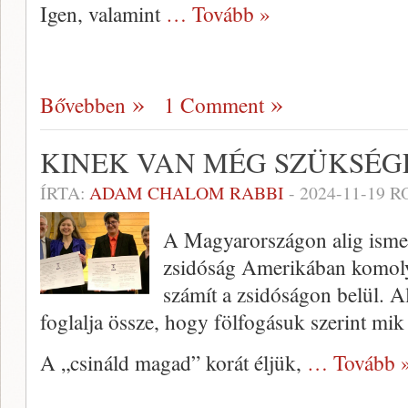
Igen, valamint
… Tovább »
Bővebben
1 Comment
KINEK VAN MÉG SZÜKSÉG
ÍRTA:
ADAM CHALOM RABBI
-
2024-11-19
RO
A Magyarországon alig ismer
zsidóság Amerikában komoly
számít a zsidóságon belül. A
foglalja össze, hogy fölfogásuk szerint mik
A „csináld magad” korát éljük,
… Tovább 