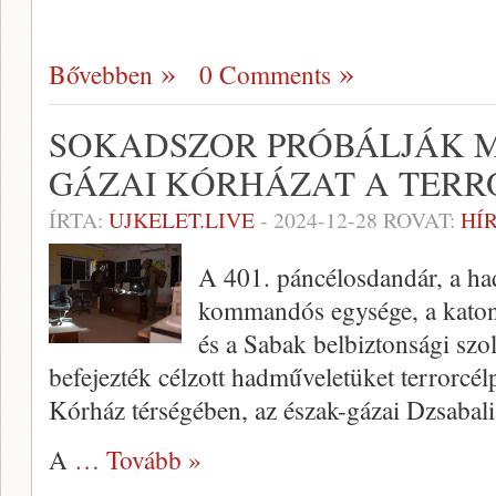
Bővebben
0 Comments
SOKADSZOR PRÓBÁLJÁK M
GÁZAI KÓRHÁZAT A TERR
ÍRTA:
UJKELET.LIVE
-
2024-12-28
ROVAT:
HÍ
A 401. páncélosdandár, a hadi
kommandós egysége, a katona
és a Sabak belbiztonsági sz
befejezték célzott hadműveletüket terrorc
Kórház térségében, az észak-gázai Dzsabal
A
… Tovább »