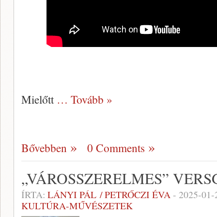
Mielőtt
… Tovább »
Bővebben
0 Comments
„VÁROSSZERELMES” VER
ÍRTA:
LÁNYI PÁL / PETRŐCZI ÉVA
-
2025-01-
KULTÚRA-MŰVÉSZETEK