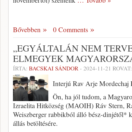
novembertől) szentelik
… Tovább »
Bővebben
0 Comments
„EGYÁLTALÁN NEM TERV
ELMEGYEK MAGYARORSZ
ÍRTA:
BACSKAI SÁNDOR
-
2024-11-21
ROVAT
Interjú Rav Arje Mordechaj 
Ön, ha jól tudom, a Magyar
Izraelita Hitközség (MAOIH) Ráv Stern, R
Weiszberger rabbikból álló bész-dinjétől* k
állás betöltésére.