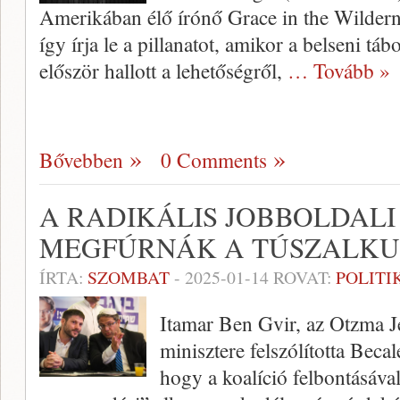
Amerikában élő írónő Grace in the Wilder
így írja le a pillanatot, amikor a belseni tá
először hallott a lehetőségről,
… Tovább »
Bővebben
0 Comments
A RADIKÁLIS JOBBOLDALI
MEGFÚRNÁK A TÚSZALKU
ÍRTA:
SZOMBAT
-
2025-01-14
ROVAT:
POLITI
Itamar Ben Gvir, az Otzma J
minisztere felszólította Beca
hogy a koalíció felbontásáva