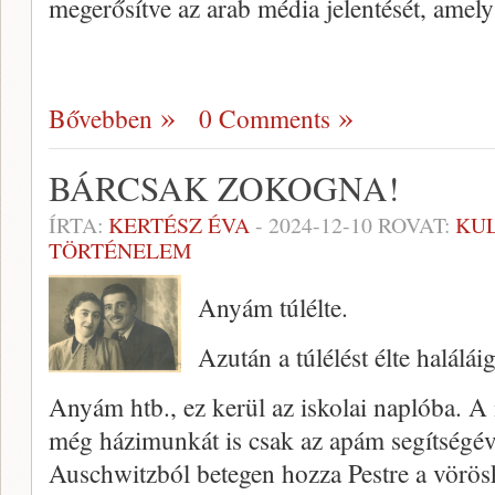
megerősítve az arab média jelentését, amel
Bővebben
0 Comments
BÁRCSAK ZOKOGNA!
ÍRTA:
KERTÉSZ ÉVA
-
2024-12-10
ROVAT:
KU
TÖRTÉNELEM
Anyám túlélte.
Azután a túlélést élte haláláig
Anyám htb., ez kerül az iskolai naplóba. A
még házimunkát is csak az apám segítségév
Auschwitzból betegen hozza Pestre a vörösk