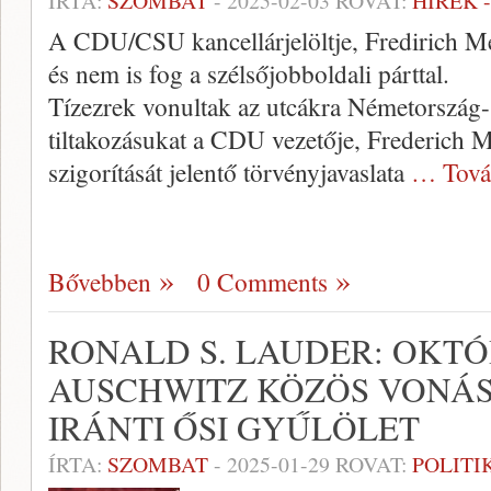
ÍRTA:
SZOMBAT
-
2025-02-03
ROVAT:
HÍREK 
A CDU/CSU kancellárjelöltje, Fredirich Mer
és nem is fog a szélsőjobboldali párttal.
Tízezrek vonultak az utcákra Németország-
tiltakozásukat a CDU vezetője, Frederich M
szigorítását jelentő törvényjavaslata
… Tová
Bővebben
0 Comments
RONALD S. LAUDER: OKTÓ
AUSCHWITZ KÖZÖS VONÁS
IRÁNTI ŐSI GYŰLÖLET
ÍRTA:
SZOMBAT
-
2025-01-29
ROVAT:
POLITI