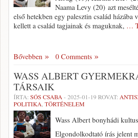
Naama Levy (20) azt mesélté
első hetekben egy palesztin család házába 
kellett a család tagjainak és maguknak,
… T
Bővebben
0 Comments
WASS ALBERT GYERMEKRA
TÁRSAIK
ÍRTA:
SÓS CSABA
-
2025-01-19
ROVAT:
ANTI
POLITIKA
,
TÖRTÉNELEM
Wass Albert bonyhádi kultus
Elgondolkodtató írás jelent