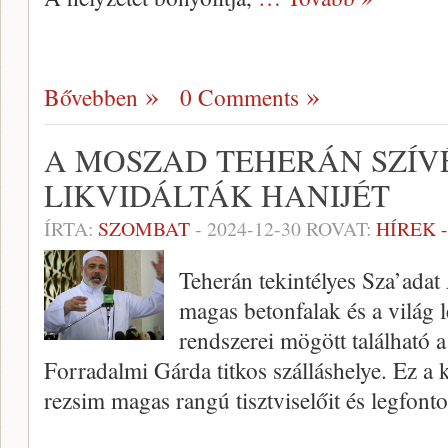
Bővebben
0 Comments
A MOSZAD TEHERÁN SZÍVÉ
LIKVIDÁLTÁK HANIJÉT
ÍRTA:
SZOMBAT
-
2024-12-30
ROVAT:
HÍREK 
Teherán tekintélyes Sza’ada
magas betonfalak és a világ l
rendszerei mögött található 
Forradalmi Gárda titkos szálláshelye. Ez a
rezsim magas rangú tisztviselőit és legfon