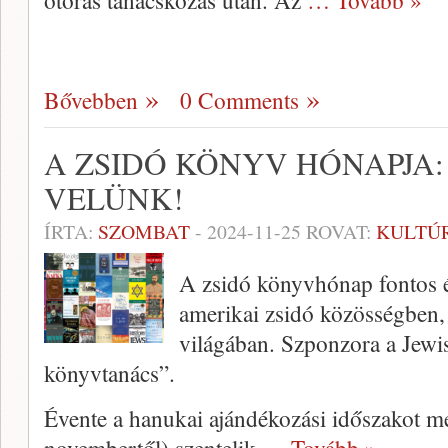
ötórás tanácskozás után. Az
… Tovább »
Bővebben
0 Comments
A ZSIDÓ KÖNYV HÓNAPJA:
VELÜNK!
ÍRTA:
SZOMBAT
-
2024-11-25
ROVAT:
KULTÚ
A zsidó könyvhónap fontos 
amerikai zsidó közösségben,
világában. Szponzora a Jewi
könyvtanács”.
Évente a hanukai ajándékozási időszakot m