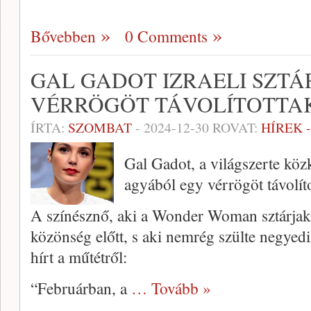
Bővebben
0 Comments
GAL GADOT IZRAELI SZT
VÉRRÖGÖT TÁVOLÍTOTTA
ÍRTA:
SZOMBAT
-
2024-12-30
ROVAT:
HÍREK 
Gal Gadot, a világszerte közk
agyából egy vérrögöt távolíto
A színésznő, aki a Wonder Woman sztárjaké
közönség előtt, s aki nemrég szülte negyed
hírt a műtétről:
“Februárban, a
… Tovább »