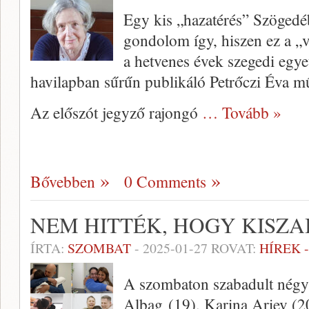
Egy kis „hazatérés” Szöged
gondolom így, hiszen ez a „
a hetvenes évek szegedi egyet
havilapban sűrűn publikáló Petrőczi Éva mű
Az előszót jegyző rajongó
… Tovább »
Bővebben
0 Comments
NEM HITTÉK, HOGY KISZ
ÍRTA:
SZOMBAT
-
2025-01-27
ROVAT:
HÍREK 
A szombaton szabadult négy 
Albag (19), Karina Ariev (20