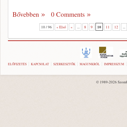
Bővebben
0 Comments
10
10 / 96
« Első
«
...
8
9
11
12
...
ELŐFIZETÉS
KAPCSOLAT
SZERKESZTŐK
MAGUNKRÓL
IMPRESSZUM
© 1989-2026 Szombat