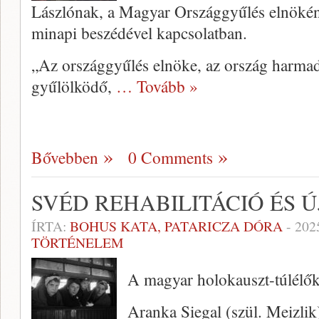
Lászlónak, a Magyar Országgyűlés elnökéne
minapi beszédével kapcsolatban.
„Az országgyűlés elnöke, az ország harmad
gyűlölködő,
… Tovább »
Bővebben
0 Comments
SVÉD REHABILITÁCIÓ ÉS
ÍRTA:
BOHUS KATA, PATARICZA DÓRA
-
202
TÖRTÉNELEM
A magyar holokauszt-túlélők 
Aranka Siegal (szül. Meizli