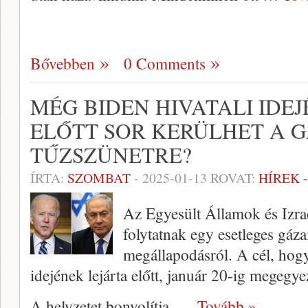
Bővebben
0 Comments
MÉG BIDEN HIVATALI IDE
ELŐTT SOR KERÜLHET A G
TŰZSZÜNETRE?
ÍRTA:
SZOMBAT
-
2025-01-13
ROVAT:
HÍREK 
Az Egyesült Államok és Izrae
folytatnak egy esetleges gáza
megállapodásról. A cél, hog
idejének lejárta előtt, január 20-ig megegye
A helyzetet bonyolítja,
… Tovább »