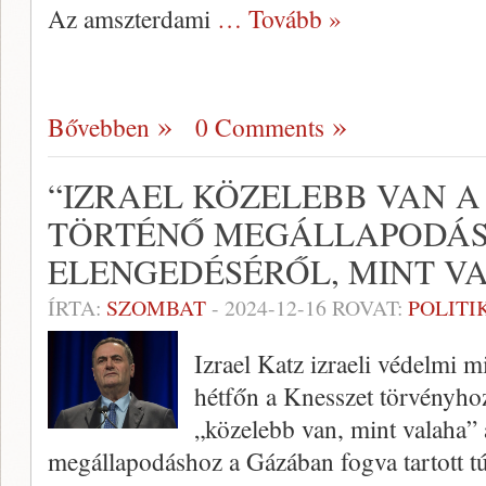
Az amszterdami
… Tovább »
Bővebben
0 Comments
“IZRAEL KÖZELEBB VAN 
TÖRTÉNŐ MEGÁLLAPODÁS
ELENGEDÉSÉRŐL, MINT V
ÍRTA:
SZOMBAT
-
2024-12-16
ROVAT:
POLITI
Izrael Katz izraeli védelmi mi
hétfőn a Knesszet törvényho
„közelebb van, mint valaha”
megállapodáshoz a Gázában fogva tartott tú