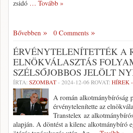
zsidó
… Tovább »
Bővebben
0 Comments
ÉRVÉNYTELENÍTETTÉK A
ELNÖKVÁLASZTÁS FOLYAM
SZÉLSŐJOBBOS JELÖLT NY
ÍRTA:
SZOMBAT
-
2024-12-06
ROVAT:
HÍREK 
A román alkotmánybíróság p
érvénytelenítette az elnökvála
Transtelex az alkotmánybíró
alapján. A döntést a kilenc alkotmánybíró