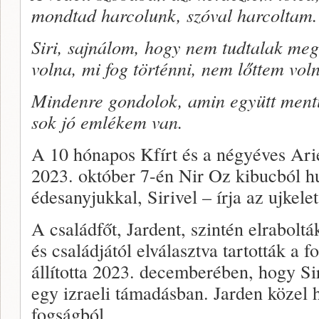
mondtad harcolunk, szóval harcoltam.
Siri, sajnálom, hogy nem tudtalak meg
volna, mi fog történni, nem lőttem vol
Mindenre gondolok, amin együtt mentü
sok jó emlékem van.
A 10 hónapos Kfírt és a négyéves Ari
2023. október 7-én Nir Oz kibucból h
édesanyjukkal, Sirivel – írja az ujkelet
A családfőt, Jardent, szintén elraboltá
és családjától elválasztva tartották a 
állította 2023. decemberében, hogy Si
egy izraeli támadásban. Jarden közel 
fogságból.