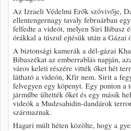
Az Izraeli Védelmi Erők szóvivője, D
ellentengernagy tavaly februárban egy
felfedte a videót, melyen Siri Bibasz é
órákkal a túszul ejtésük után a Gázai 
A biztonsági kamerák a dél-gázai Kha
Bibaszékat az emberrablás napján, az
város keleti részére vitték őket hét ter
látható a videón, Kfír nem. Sirit a fe
felvegyen egy köpenyt. Egy ponton a t
járműbe ültették őket és egy másik hel
videók a Mudzsahidin-dandárok terror
származnak.
Hagari múlt héten közölte, hogy a gye