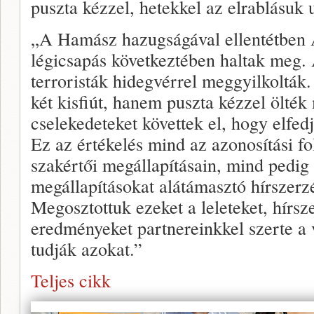
puszta kézzel, hetekkel az elrablásuk 
„A Hamász hazugságával ellentétben 
légicsapás következtében haltak meg. 
terroristák hidegvérrel meggyilkolták.
két kisfiút, hanem puszta kézzel ölté
cselekedeteket követtek el, hogy elfedj
Ez az értékelés mind az azonosítási f
szakértői megállapításain, mind pedig
megállapításokat alátámasztó hírszerz
Megosztottuk ezeket a leleteket, hírsze
eredményeket partnereinkkel szerte a 
tudják azokat.”
Teljes cikk