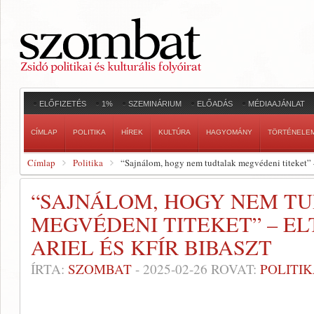
ELŐFIZETÉS
1%
SZEMINÁRIUM
ELŐADÁS
MÉDIAAJÁNLAT
CÍMLAP
POLITIKA
HÍREK
KULTÚRA
HAGYOMÁNY
TÖRTÉNELE
Címlap
Politika
“Sajnálom, hogy nem tudtalak megvédeni titeket” – 
“SAJNÁLOM, HOGY NEM T
MEGVÉDENI TITEKET” – EL
ARIEL ÉS KFÍR BIBASZT
ÍRTA:
SZOMBAT
-
2025-02-26
ROVAT:
POLITI