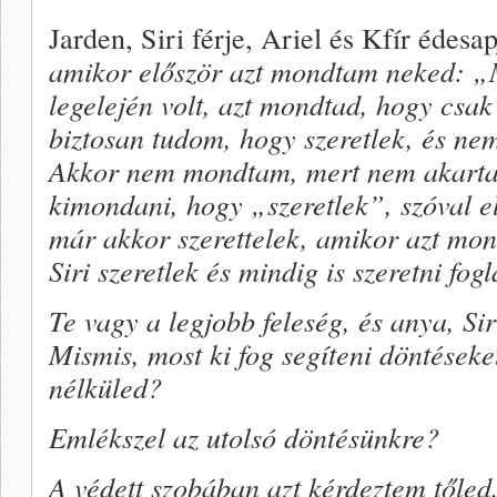
Jarden, Siri férje, Ariel és Kfír édesa
amikor először azt mondtam neked: „
legelején volt, azt mondtad, hogy csak
biztosan tudom, hogy szeretlek, és 
Akkor nem mondtam, mert nem akartam
kimondani, hogy „szeretlek”, szóval 
már akkor szerettelek, amikor azt m
Siri szeretlek és mindig is szeretni f
Te vagy a legjobb feleség, és anya, Si
Mismis, most ki fog segíteni döntések
nélküled?
Emlékszel az utolsó döntésünkre?
A védett szobában azt kérdeztem tőled