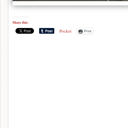
Share this:
Pocket
Print