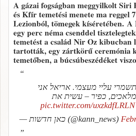
A gázai fogságban meggyilkolt Siri B
és Kfír temetési menete ma reggel 7
Lezionból, tömegek kíséretében. A 
egy perc néma csenddel tisztelegtek
temetést a család Nir Oz kibucban 
tartották, egy zártkörű ceremónia 
temetőben, a búcsúbeszédéket viszon
תשמרי עליי מעצמי. אריאל אני
לאכים, כפיר – עשית את
pic.twitter.com/uxzkdfLRLN
— כאן חדשות (@kann_news)
Febr