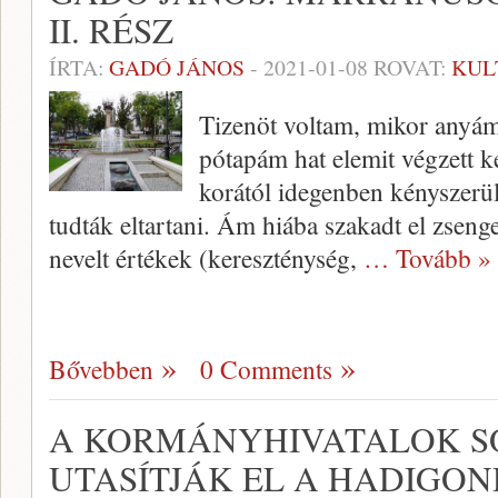
II. RÉSZ
ÍRTA:
GADÓ JÁNOS
-
2021-01-08
ROVAT:
KUL
Tizenöt voltam, mikor anyám
pótapám hat elemit végzett ke
korától idegenben kényszerül
tudták eltartani. Ám hiába szakadt el zsenge
nevelt értékek (kereszténység,
… Tovább »
Bővebben
0 Comments
A KORMÁNYHIVATALOK 
UTASÍTJÁK EL A HADIGO