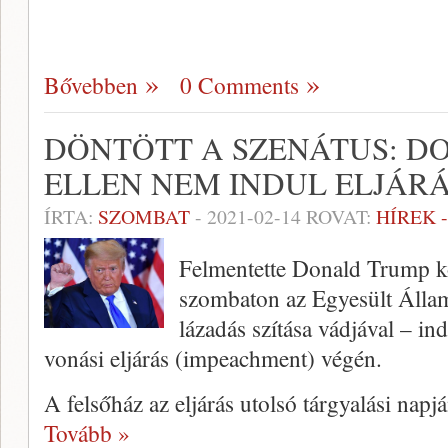
Bővebben
0 Comments
DÖNTÖTT A SZENÁTUS: D
ELLEN NEM INDUL ELJÁR
ÍRTA:
SZOMBAT
-
2021-02-14
ROVAT:
HÍREK 
Felmentette Donald Trump k
szombaton az Egyesült Állam
lázadás szítása vádjával – in
vonási eljárás (impeachment) végén.
A felsőház az eljárás utolsó tárgyalási nap
Tovább »