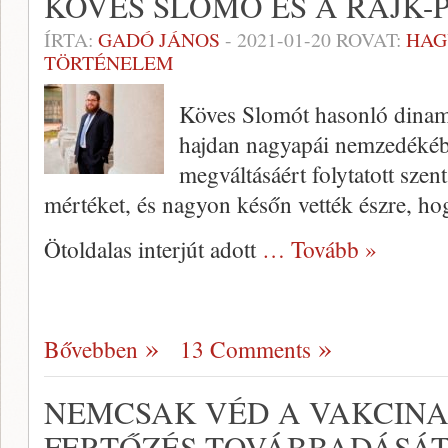
KÖVES SLOMÓ ÉS A RAJK-
ÍRTA:
GADÓ JÁNOS
-
2021-01-20
ROVAT:
HAG
TÖRTÉNELEM
Köves Slomót hasonló dinam
hajdan nagyapái nemzedékéb
megváltásáért folytatott szen
mértéket, és nagyon későn vették észre, ho
Ötoldalas interjút adott
… Tovább »
Bővebben
13 Comments
NEMCSAK VÉD A VAKCINA
FERTŐZÉS TOVÁBBADÁSÁT 