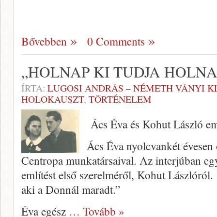
Bővebben
0 Comments
„HOLNAP KI TUDJA HOLNA
ÍRTA:
LUGOSI ANDRÁS – NÉMETH VÁNYI K
HOLOKAUSZT
,
TÖRTÉNELEM
Ács Éva és Kohut László e
Ács Éva nyolcvankét évesen o
Centropa munkatársaival. Az interjúban eg
említést első szerelméről, Kohut Lászlóról
aki a Donnál maradt.”
Éva egész
… Tovább »