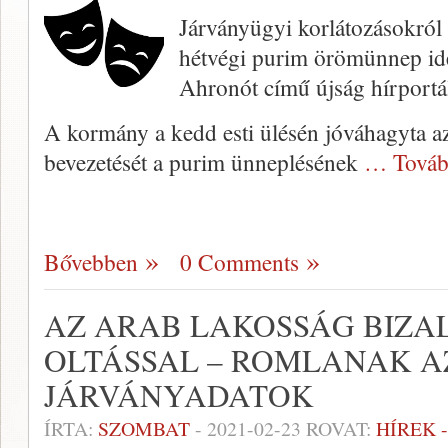
Járványügyi korlátozásokról 
hétvégi purim örömünnep idej
Ahronót című újság hírportál
A kormány a kedd esti ülésén jóváhagyta az 
bevezetését a purim ünneplésének
… Továb
Bővebben
0 Comments
AZ ARAB LAKOSSÁG BIZA
OLTÁSSAL – ROMLANAK AZ
JÁRVÁNYADATOK
ÍRTA:
SZOMBAT
-
2021-02-23
ROVAT:
HÍREK 