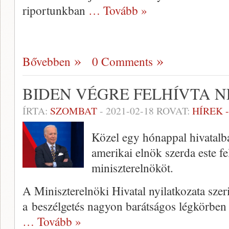
riportunkban
… Tovább »
Bővebben
0 Comments
BIDEN VÉGRE FELHÍVTA 
ÍRTA:
SZOMBAT
-
2021-02-18
ROVAT:
HÍREK 
Közel egy hónappal hivatalba
amerikai elnök szerda este f
miniszterelnököt.
A Miniszterelnöki Hivatal nyilatkozata szerin
a beszélgetés nagyon barátságos légkörben z
… Tovább »