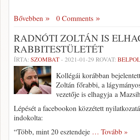
Bővebben
0 Comments
RADNÓTI ZOLTÁN IS ELHA
RABBITESTÜLETÉT
ÍRTA:
SZOMBAT
-
2021-01-29
ROVAT:
BELPOL
Kollégái korábban bejelentet
Zoltán főrabbi, a lágymányos
vezetője is elhagyja a Mazsih
Lépését a facebookon közzétett nyilatkozat
indokolta:
“Több, mint 20 esztendeje
… Tovább »