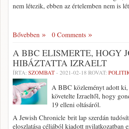
nem létezik, ebben az értelemben nem is lé
Bővebben
0 Comments
A BBC ELISMERTE, HOGY
HIBÁZTATTA IZRAELT
ÍRTA:
SZOMBAT
-
2021-02-18
ROVAT:
POLITI
A BBC közleményt adott ki, 
követelte Izraeltől, hogy go
19 elleni oltásáról.
A Jewish Chronicle brit lap szerdán tudósíto
eloszlatása céljából kiadott nyilatkozatban 