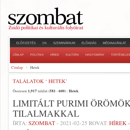
ELŐFIZETÉS
1%
SZEMINÁRIUM
ELŐADÁS
MÉDIAAJÁNLAT
CÍMLAP
POLITIKA
HÍREK
KULTÚRA
HAGYOMÁNY
TÖRTÉNELE
Címlap
Hetek
TALÁLATOK ‘ HETEK’
1,917
581
600
Hetek
Összesen
találat (
-
) :
.
LIMITÁLT PURIMI ÖRÖMÖK 
TILALMAKKAL
ÍRTA:
SZOMBAT
-
2021-02-25
ROVAT:
HÍREK 