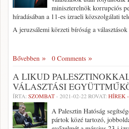
miniszterelnök korrupciós per
híradásában a 11-es izraeli közszolgálati tel
A jeruzsálemi körzeti bíróság a választáso
Bővebben
0 Comments
A LIKUD PALESZTINOKKA
VÁLASZTÁSI EGYÜTTMŰK
ÍRTA:
SZOMBAT
-
2021-02-22
ROVAT:
HÍREK 
A Palesztin Hatóság segítség
pártok közé tartozó, jobbold
győzelmét a március 23-i izr