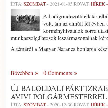
ÍRTA:
SZOMBAT
-
2021-01-05
ROVAT:
HÍREK 
A hadigondozotti ellátás elb
volt, ám az elmúlt fél évben 
kormányhivatalok sorra utasí
munkaszolgálatosok leszármazottainak kére
A témáról a Magyar Narancs honlapja készít
Bővebben
0 Comments
ÚJ BALOLDALI PÁRT IZRAE
AVIVI POLGÁRMESTERREL
ÍRTA:
SZOMBAT
-
2020-12-30
ROVAT:
HÍREK 