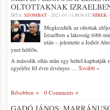
OLTOTTAKNAK IZRAELBE
ÍRTA:
SZOMBAT
-
2021-01-11
ROVAT:
HÍREK 
Megkezdték az oltottak előj
Izraelben a lakosság több mi
után – jelentette a Jediót Ah
ynet hétfőn.
A második oltás után egy héttel kaphatják 
egyelőre fél évre érvényes
… Tovább »
Bővebben
0 Comments
GADÓ JÁNOS: MARRÁNUS