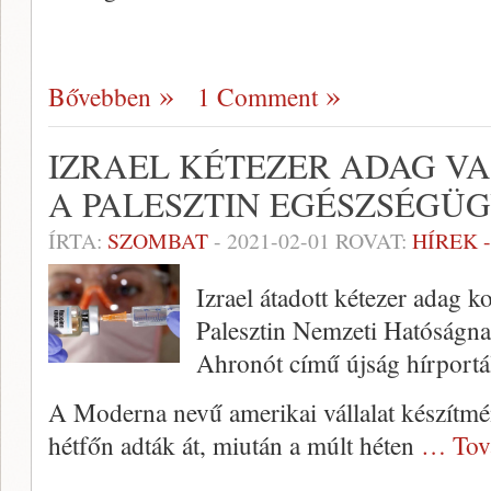
Bővebben
1 Comment
IZRAEL KÉTEZER ADAG V
A PALESZTIN EGÉSZSÉGÜ
ÍRTA:
SZOMBAT
-
2021-02-01
ROVAT:
HÍREK 
Izrael átadott kétezer adag k
Palesztin Nemzeti Hatóságnak
Ahronót című újság hírportál
A Moderna nevű amerikai vállalat készítmé
hétfőn adták át, miután a múlt héten
… Tov