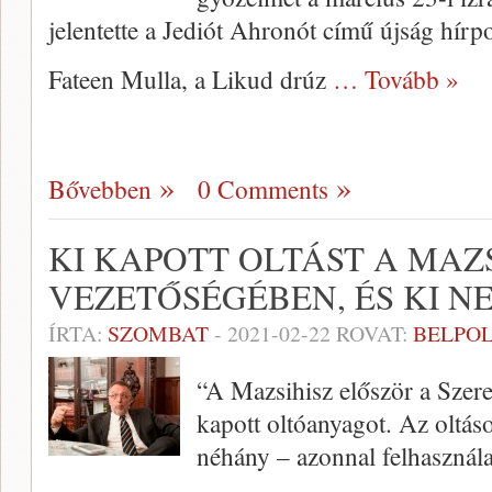
jelentette a Jediót Ahronót című újság hírpo
Fateen Mulla, a Likud drúz
… Tovább »
Bővebben
0 Comments
KI KAPOTT OLTÁST A MAZ
VEZETŐSÉGÉBEN, ÉS KI N
ÍRTA:
SZOMBAT
-
2021-02-22
ROVAT:
BELPOL
“A Mazsihisz először a Szere
kapott oltóanyagot. Az oltáso
néhány – azonnal felhasznál