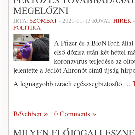
MEGELŐZNI
ÍRTA:
SZOMBAT
-
2021-01-13
ROVAT:
HÍREK 
POLITIKA
A Pfizer és a BioNTech által 
első dózisa után két héttel 
koronavírus terjedése az olto
jelentette a Jediót Ahronót című újság hírpo
A legnagyobb izraeli egészségbiztosító
… T
Bővebben
0 Comments
MILYEN ELŐJOGAI LESZNE