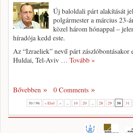
Új baloldali párt alakítását je
polgármester a március 23-án
közel három hónappal – jelen
híradója kedd este.
Az “Izraeliek” nevű párt zászlóbontásakor
Huldai, Tel-Aviv
… Tovább »
Bővebben
0 Comments
30
30 / 96
« Első
«
...
10
20
...
28
29
31