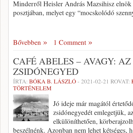
Minderről Heisler András Mazsihisz elnök í
posztjában, melyet egy “mocskolódó szenn
Bővebben
1 Comment
CAFÉ ABELES – AVAGY: A
ZSIDÓNEGYED
ÍRTA:
BÓKA B. LÁSZLÓ
-
2021-02-21
ROVAT:
TÖRTÉNELEM
Jó ideje már magától értetőd
zsidónegyedét emlegetjük, a
elkülöníthetően, körberajzol
beszélnénk. Azonban nem lehet kétséges, h