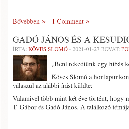
Bővebben
1 Comment
GADÓ JÁNOS ÉS A KESUDI
ÍRTA:
KÖVES SLOMÓ
-
2021-01-27
ROVAT:
PO
„Bent rekedtünk egy hibás
Köves Slomó a honlapunkon 
válaszul az alábbi írást küldte:
Valamivel több mint két éve történt, hogy m
T. Gábor és Gadó János. A találkozó témáj