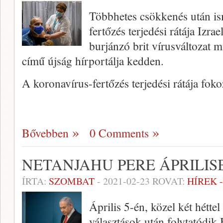
Többhetes csökkenés után is
fertőzés terjedési rátája Izr
burjánzó brit vírusváltozat mi
című újság hírportálja kedden.
A koronavírus-fertőzés terjedési rátája fo
Bővebben
0 Comments
NETANJAHU PERE ÁPRILI
ÍRTA:
SZOMBAT
-
2021-02-23
ROVAT:
HÍREK 
Április 5-én, közel két héttel
választások után folytatódik