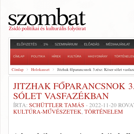
ELŐFIZETÉS
1%
SZEMINÁRIUM
ELŐADÁS
MÉDIAAJÁNLAT
CÍMLAP
POLITIKA
HÍREK
KULTÚRA
HAGYOMÁNY
TÖRTÉNELE
Címlap
Holokauszt
Jitzhak főparancsnok 3.rész: Kóser sólet vasfa
JITZHAK FŐPARANCSNOK 3
SÓLET VASFAZÉKBAN
ÍRTA:
SCHÜTTLER TAMÁS
-
2022-11-20
ROVA
KULTÚRA-MŰVÉSZETEK
,
TÖRTÉNELEM