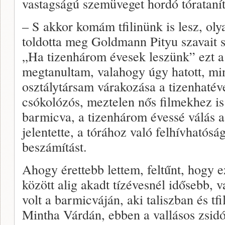
vastagságú szemüveget hordó tóratanít
– S akkor komám tfilinünk is lesz, oly
toldotta meg Goldmann Pityu szavait 
„Ha tizenhárom évesek leszünk” ezt a 
megtanultam, valahogy úgy hatott, mint
osztálytársam várakozása a tizenhatév
csókolózós, meztelen nős filmekhez 
barmicva, a tizenhárom évessé válás a 
jelentette, a tórához való felhívhatósá
beszámítást.
Ahogy érettebb lettem, feltűnt, hogy e
között alig akadt tízévesnél idősebb, v
volt a barmicváján, aki taliszban és tf
Mintha Várdán, ebben a vallásos zsid