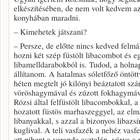
elkészítésében, de nem volt kedvem az
konyhában maradni.
– Kimehetek játszani?
– Persze, de előtte nincs kedved felm
hozni két szép füstölt libacombot és eg
libamelldarabokból is. Tudod, a holnap
állítanom. A hatalmas sóletfőző öntöt
héten megtelt jó kilónyi beáztatott szá
vöröshagymával és zúzott fokhagymáva
Rózsi által felfüstölt libacombokkal, a
hozatott füstös marhaszeggyel, az elma
libanyakkal, s azzal a bizonyos libazsí
kuglival. A teli vasfazék a nehéz vasf
ott pihent a veranda asztalán, várva a