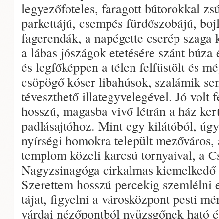
legyezőfoteles, faragott bútorokkal zsú
parkettájú, csempés fürdőszobájú, bojle
fagerendák, a napégette cserép szaga k
a lábas jószágok etetésére szánt búza
és legfőképpen a télen felfüstölt és mé
csöpögő kóser libahúsok, szalámik s
téveszthető illategyvelegével. Jó volt 
hosszú, magasba vivő létrán a ház kert
padlásajtóhoz. Mint egy kilátóból, úgy
nyírségi homokra települt mezőváros, 
templom közeli karcsú tornyaival, a Cs
Nagyzsinagóga cirkalmas kiemelkedő t
Szerettem hosszú percekig szemlélni 
tájat, figyelni a városközpont pesti m
várdai nézőpontból nyüzsgőnek ható él