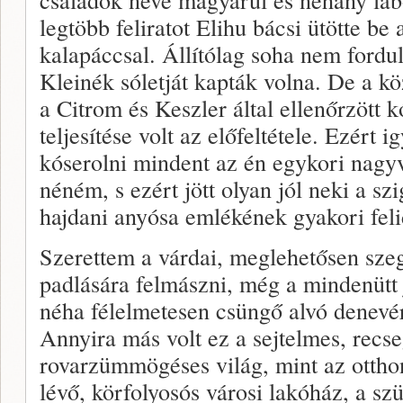
legtöbb feliratot Elihu bácsi ütötte be
kalapáccsal. Állítólag soha nem fordu
Kleinék sóletját kapták volna. De a 
a Citrom és Keszler által ellenőrzött
teljesítése volt az előfeltétele. Ezért 
kóserolni mindent az én egykori nagyv
néném, s ezért jött olyan jól neki a 
hajdani anyósa emlékének gyakori feli
Szerettem a várdai, meglehetősen sze
padlására felmászni, még a mindenütt
néha félelmetesen csüngő alvó denevér
Annyira más volt ez a sejtelmes, recs
rovarzümmögéses világ, mint az otthon
lévő, körfolyosós városi lakóház, a s