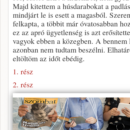
Majd kitettem a húsdarabokat a padlá
mindjárt le is esett a magasból. Szere
felkapta, a többit már óvatosabban ho
ez az apró ügyetlenség is azt erősítet
vagyok ebben a közegben. A bennem 
azonban nem tudtam beszélni. Elhatá
eltöltöm az időt ebédig.
1. rész
2. rész