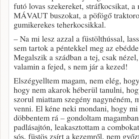
futó lovas szekereket, stráfkocsikat, a
MÁVAUT buszokat, a pöfögő traktorok
gumikerekes teherkocsikkal.
– Na mi lesz azzal a füstölthússal, las
sem tartok a péntekkel meg az ebéddel
Megalszik a szádban a tej, csak nézel
valamin a fejed, s nem jár a kezed!
Elszégyelltem magam, nem elég, hog
hogy nem akarok héberül tanulni, hogy
szorul miattam szegény nagynéném, 
venni. El kéne neki mondani, hogy mi 
döbbentem rá – gondoltam magamban
padlásajtón, leakasztottam a combokat
sós, füstös zsírt a kezemről, nem győz