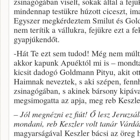
zsinagógában viselt, sokak által a fejükr
mindennap testükre húzott ciceszt, ima
Egyszer megkérdeztem Smilut és Gold
nem terítik a vállukra, fejükre ezt a f
gyapjúkendőt.
-Hát Te ezt sem tudod! Még nem múlt
akkor kapunk Apuéktól mi is – mondta
kicsit dadogó Goldmann Pityu, akit ot
Haimnak neveztek, s aki szépen, fenn
zsinagógában, s akinek bársony kipával
megsimogatta az apja, meg reb Keszle
– Jól megnézni ez fiút! Ő lesz Jeruzsá
mondani, reb Keszler volt tanár Várdá
magyarságával Keszler bácsi az öreg h