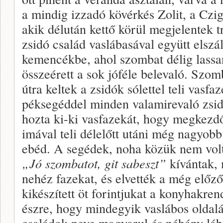
a mindig izzadó kövérkés Zolit, a Czig
akik délután kettő körül megjelentek tr
zsidó család vaslábasával együtt elszáll
kemencékbe, ahol szombat délig lassan
összeérett a sok jóféle belevaló. Szom
útra keltek a zsidók sólettel teli vasfaz
péksegéddel minden valamirevaló zsid
hozta ki-ki vasfazekát, hogy megkezdő
imával teli délelőtt utáni még nagyobb 
ebéd. A segédek, noha közük nem volt
„Jó szombatot, git sabeszt”
kívántak, 
nehéz fazekat, és elvették a még előzőe
kikészített öt forintjukat a konyhakr
észre, hogy mindegyik vaslábos oldalá
családok neve magyarul és néhány láb