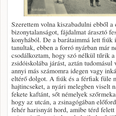
Szerettem volna kiszabadulni ebből a 
bizonytalanságot, fájdalmat árasztó fe
konyhából. De a barátaimmá lett fiúk 
tanultak, ebben a forró nyárban már n
csodálkoztam, hogy szó nélkül tűrik a 
zsidóiskolába járást, aztán tudomásul 
annyi más számomra idegen vagy inká
eltérő dolgot. A fiúk és a férfiak füle
hajtincseket, a nyári melegben viselt 
fekete kaftánt, sőt némelyek szőrmekal
hogy az utcán, a zsinagógában előfordu
fehér harisnyát hord, amibe térd felet