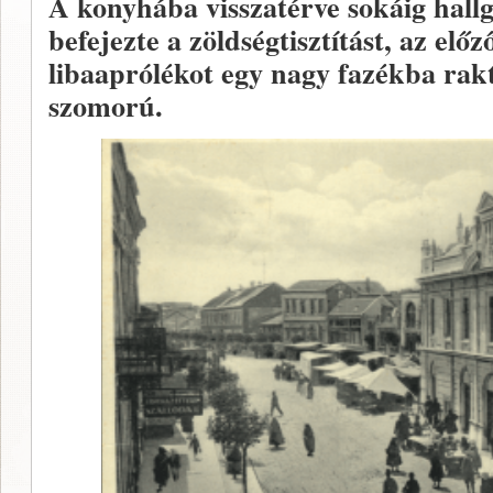
A konyhába visszatérve sokáig hall
befejezte a zöldségtisztítást, az előz
libaaprólékot egy nagy fazékba rak
szomorú.