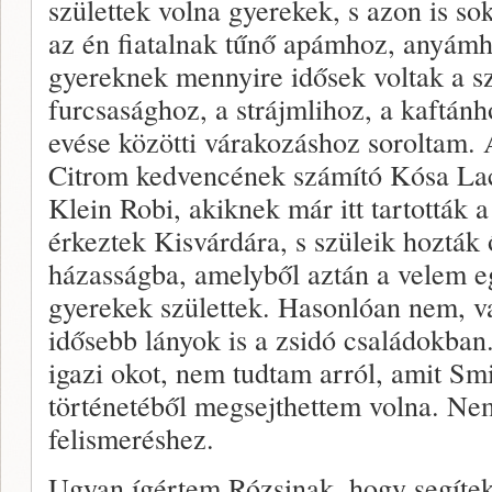
születtek volna gyerekek, s azon is s
az én fiatalnak tűnő apámhoz, anyámh
gyereknek mennyire idősek voltak a sz
furcsasághoz, a strájmlihoz, a kaftánh
evése közötti várakozáshoz soroltam. 
Citrom kedvencének számító Kósa Lac
Klein Robi, akiknek már itt tartották a
érkeztek Kisvárdára, s szüleik hozták
házasságba, amelyből aztán a velem e
gyerekek születtek. Hasonlóan nem, v
idősebb lányok is a zsidó családokba
igazi okot, nem tudtam arról, amit Sm
történetéből megsejthettem volna. Nem
felismeréshez.
Ugyan ígértem Rózsinak, hogy segítek