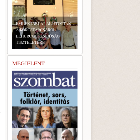
EMLÉKTÁBLÁT ÁLLÍTOTTAK
A KÖRÖSTARCSÁRÓL
ELHURCOLT ZSIDÓSÁG
TISZTELETÉRE
MEGJELENT