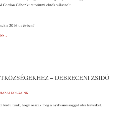
l Gordon Gábor kuratóriumi elnök válaszolt.
znek a 2016-os évben?
bb »
ITKÖZSÉGEKHEZ – DEBRECENI ZSIDÓ
HAZAI DOLGAINK
 fordultunk, hogy osszák meg a nyilvánossággal idei terveiket.