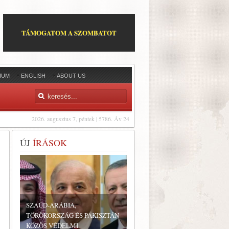
TÁMOGATOM A SZOMBATOT
IUM
ENGLISH
ABOUT US
2026. augusztus 7, péntek | 5786. Áv 24
ÚJ
ÍRÁSOK
SZAÚD-ARÁBIA,
TÖRÖKORSZÁG ÉS PAKISZTÁN
KÖZÖS VÉDELMI