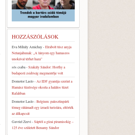
HOZZÁSZÓLÁSOK
Eva Mihály Amichay
-
Elrabolt túsz anyja
Netanjahunak: „A lányom egy hamaszos
unokával térhet haza”
sós csaba
-
Szakály Sándor: Horthy a
budapesti zsidóság megmentője volt
Domotor Laslo
-
Az IDF gyanúja szerint a
Hamász tüzérsége okozta a halálos tüzet
Rafahban
Domotor Laslo
-
Belgium: palesztinpárti
tömeg rátámadt egy izraeli turistára, eltörték
az állkapcsát
Gavriel Zeevi
-
Sáptól a gízai piramisokig –
125 éve született Benamy Sándor