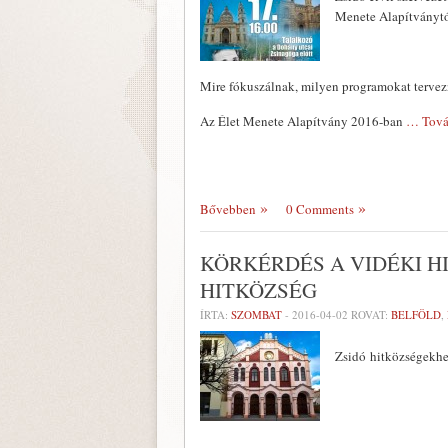
Menete Alapítványtó
Mire fókuszálnak, milyen programokat terve
Az Élet Menete Alapítvány 2016-ban
… Tová
Bővebben
0 Comments
KÖRKÉRDÉS A VIDÉKI H
HITKÖZSÉG
ÍRTA:
SZOMBAT
-
2016-04-02
ROVAT:
BELFÖLD
,
Zsidó hitközségekhez