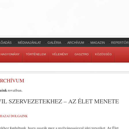
LŐADÁS
MÉDIAAJÁNLAT
GALÉRIA
ARCHÍVUM
MAGAZIN
REPERTÓR
HAGYOMÁNY
TÖRTÉNELEM
VÉLEMÉNY
GASZTRO
KÖZÖSSÉG
ARCHÍVUM
aink
rovatban.
VIL SZERVEZETEKHEZ – AZ ÉLET MENETE
HAZAI DOLGAINK
tekhez fordultunk, hogy osszák meg a nyilvánossággal idei terveiket. Az Élet