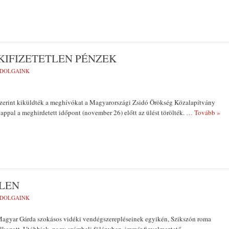
KIFIZETETLEN PÉNZEK
 DOLGAINK
zerint kiküldték a meghívókat a Magyarországi Zsidó Örökség Közalapítvány
appal a meghirdetett időpont (november 26) előtt az ülést törölték.
… Tovább »
LLEN
 DOLGAINK
Magyar Gárda szokásos vidéki vendégszerepléseinek egyikén, Szikszón roma