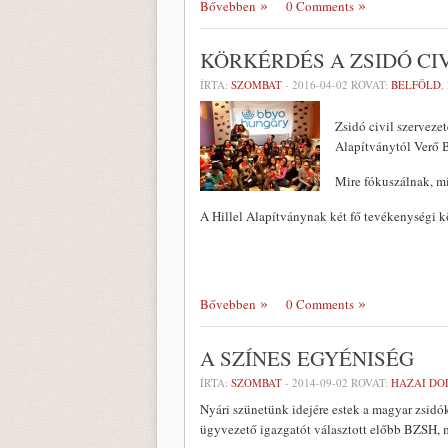
Bővebben
0 Comments
KÖRKÉRDÉS A ZSIDÓ CI
ÍRTA:
SZOMBAT
-
2016-04-02
ROVAT:
BELFÖLD
,
Zsidó civil szerveze
Alapítványtól Verő 
Mire fókuszálnak, m
A Hillel Alapítványnak két fő tevékenységi k
Bővebben
0 Comments
A SZÍNES EGYÉNISÉG
ÍRTA:
SZOMBAT
-
2014-09-02
ROVAT:
HAZAI DO
Nyári szünetünk idejére estek a magyar zsidó
ügyvezető igazgatót választott előbb BZSH, 