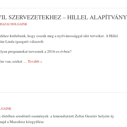
VIL SZERVEZETEKHEZ – HILLEL ALAPÍTVÁNY
HAZAI DOLGAINK
tekhez fordultunk, hogy osszák meg a nyilvánossággal idei terveiket. A Hillel
Bán Linda igazgató válaszolt.
ilyen programokat terveznek a 2016-os évben?
öre van, ezeket
… Tovább »
LGAINK
k életében sorsdöntő események: a lemond(at)ott Zoltai Gusztáv helyére új
majd a Mazsihisz közgyűlése.