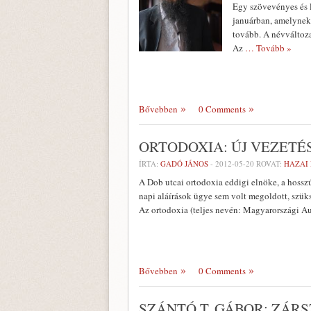
Egy szövevényes és l
januárban, amelyne
tovább. A névváltozat
Az
… Tovább »
Bővebben
0 Comments
ORTODOXIA: ÚJ VEZETÉS
ÍRTA:
GADÓ JÁNOS
-
2012-05-20
ROVAT:
HAZAI
A Dob utcai ortodoxia eddigi elnöke, a hossz
napi aláírások ügye sem volt megoldott, szük
Az ortodoxia (teljes nevén: Magyarországi A
Bővebben
0 Comments
SZÁNTÓ T. GÁBOR: ZÁR