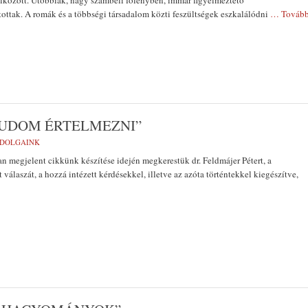
álkozott. Utóbbiak, nagy számbeli fölényben, immár figyelmeztető
tottak. A romák és a többségi társadalom közti feszültségek eszkalálódni
… Továb
TUDOM ÉRTELMEZNI”
 DOLGAINK
n megjelent cikkünk készítése idején megkerestük dr. Feldmájer Pétert, a
 válaszát, a hozzá intézett kérdésekkel, illetve az azóta történtekkel kiegészítve,