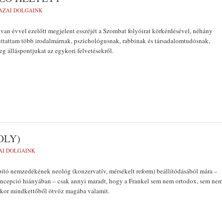
AZAI DOLGAINK
an évvel ezelőtt megjelent esszéjét a Szombat folyóirat körkérdésével, néhány
uttattam több irodalmárnak, pszichológusnak, rabbinak és társadalomtudósnak,
 álláspontjukat az egykori felvetésekről.
OLY)
AI DOLGAINK
ító nemzedékének neológ (konzervatív, mérsékelt reform) beállítódásából mára –
koncepció hiányában – csak annyi maradt, hogy a Frankel sem nem ortodox, sem ne
kkor mindkettőből ötvöz magába valamit.