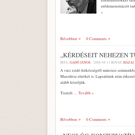
ellentüntetőkkel tal
erődemonstrációt tar
»
Bővebben
0 Comments
„KÉRDÉSEIT NEHEZEN 
ÍRTA:
GADÓ JÁNOS
-
2008-04-11
ROVAT:
HAZAI
A váci zsidó hitközségről márciusi számunkba
Mazsihisz elnökét is. Lapzártánk után érkezett
alább közöljük.
Tisztelt
… Tovább »
Bővebben
0 Comments