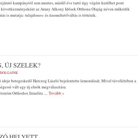
ejárató kampánytól sem mentes, másfél éve tartó ügy végére kerülhet pont
k következményeként az Arany Alkony Idősek Otthona Olajág néven működik
ás is mutatja: tulajdonos- és üzemeltetőváltás is történik.
, ÚJ SZELEK?
 DOLGAINK
ú ideje betegeskedő Herczog László bejelentette lemondását. Mivel távollétében a
ségessé vált egy új elnök megválasztása.
utonóm Orthodox Izraelita
… Tovább »
SZÓ HELYETT