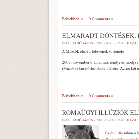
Bővebben
0 Comments
ELMARADT DÖNTÉSEK, 
ÍRTA:
GADÓ JÁNOS
-
2009-01-10
ROVAT:
HAZAI
A Mazsök elmúlt félévének története
2008. november 6-án annak rendje és módja s
(Mazsök) kuratóriumának ülésére. Aztán két n
Bővebben
0 Comments
ROMAÜGYI ILLÚZIÓK E
ÍRTA:
GADÓ JÁNOS
-
2008-09-11
ROVAT:
HAZAI
Ez év júliusában a 