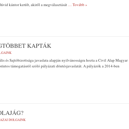
id kántor került, akiről a megválasztását
… Tovább »
LEGTÖBBET KAPTÁK
LGAINK
lis és Sajtóbizottsága javaslata alapján nyilvánosságra hozta a Civil Alap Magyar
rintos támogatásról szóló pályázati döntésjavaslatát. A pályázók a 2014-ben
OLAJÁG?
AZAI DOLGAINK