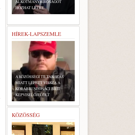
ALKOTMÁNYBÍRÓSÁGOT
HOZHAT LÉTRE
HÍREK-LAPSZEMLE
A KÖZÖSSÉGI TILTAKOZÁS
MIATT LÉPETT VISSZA A
KORÁBBI NEONÁCI BRIT
KÉPVISELŐJELÖLT
KÖZÖSSÉG