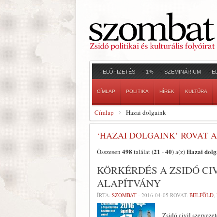
ELŐFIZETÉS
1%
SZEMINÁRIUM
E
CÍMLAP
POLITIKA
HÍREK
KULTÚRA
Címlap
Hazai dolgaink
‘HAZAI DOLGAINK’ ROVAT 
498
21
40
Hazai dolg
Összesen
találat (
-
) a(z)
KÖRKÉRDÉS A ZSIDÓ CI
ALAPÍTVÁNY
ÍRTA:
SZOMBAT
-
2016-04-05
ROVAT:
BELFÖLD
,
Zsidó civil szerveze