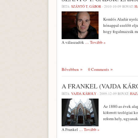
ÍRTA:
SZÁNTÓ T. GÁBOR
-
2010-10-09
ROVAT:
H
Komlós Aladár nyolcv
hónappal ezelőtt elj
hogy fogalmazzák meg
A válaszadók
… Tovább »
Bővebben
0 Comments
A FRANKEL (VAJDA KÁR
ÍRTA:
VAJDA KÁROLY
-
2009-12-09
ROVAT:
HAZ
Az 1880-as évek alap
kiforrott teológiai 
reform hely, ugyana
A Frankel
… Tovább »