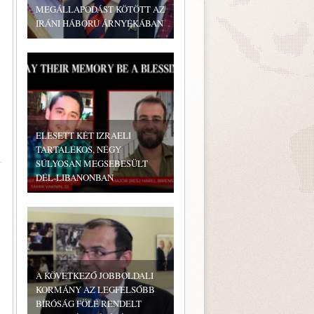
MEGÁLLAPODÁST KÖTÖTT AZ
IRÁNI HÁBORÚ ÁRNYÉKÁBAN
ELESETT KÉT IZRAELI
TARTALÉKOS, NÉGY
SÚLYOSAN MEGSEBESÜLT
DÉL-LIBANONBAN
A KÖVETKEZŐ JOBBOLDALI
KORMÁNY AZ LEGFELSŐBB
BÍRÓSÁG FÖLÉ RENDELT