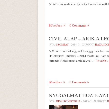
A BZSH menedzsmentjének élére Schwezoff Dáv
Bővebben
0 Comments
CIVIL ALAP – AKIK A 
ÍRTA:
SZOMBAT
-
2014-01-03
ROVAT:
HAZAI DO
A Miniszterelnökség, az Országgyűlés Kulturá
Holokauszt Emlékév – 2014 másfél milliárd fo
tartandó Holokauszt emlékévvel
… Tovább »
Bővebben
0 Comments
NYUGALMAT HOZ-E AZ 
ÍRTA:
KRAUSZ VIKTÓRIA
-
2013-01-28
ROVAT:
H