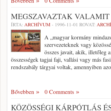
Bővebben
0 Comments
MEGSZAVAZTAK VALAMIT
ÍRTA:
ARCHÍVUM
-
1996-11-01
ROVAT:
ARCH
A „magyar kormány mindazo
szervezeteknek vagy közöss
összes javait, akik, illetőle
összességek tagjai faji, vallási vagy más fas
rendszabály tárgyai voltak, amennyiben az
Bővebben
0 Comments
KÖZÖSSÉGI KÁRPÓTLÁS ÉS