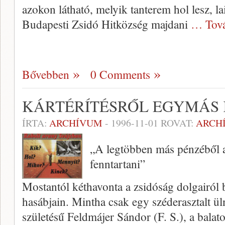
azokon látható, melyik tanterem hol lesz, l
Budapesti Zsidó Hitközség majdani
… Tov
Bővebben
0 Comments
KÁRTÉRÍTÉSRŐL EGYMÁS
ÍRTA:
ARCHÍVUM
-
1996-11-01
ROVAT:
ARCH
„A legtöbben más pénzéből ak
fenntartani”
Mostantól kéthavonta a zsidóság dolgairól
hasábjain. Mintha csak egy széderasztalt ü
születésű Feldmájer Sándor (F. S.), a balat