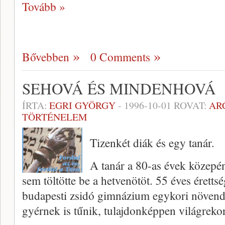
Tovább »
Bővebben
0 Comments
SEHOVÁ ÉS MINDENHOVÁ
ÍRTA:
EGRI GYÖRGY
-
1996-10-01
ROVAT:
AR
TÖRTÉNELEM
Tizenkét diák és egy tanár.
A tanár a 80-as évek köze­pé
sem töltötte be a hetvenötöt. 55 éves érettség
budapes­ti zsidó gimnázium egykori növendé
gyérnek is tűnik, tulajdonképpen világrek