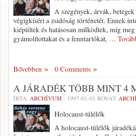
A szegények, árvák, betegek 
végigkíséri a zsidóság történetét. Ennek i
kiépültek és hatásosan működtek, míg meg
gyámolítottakat és a fenn­tartókat,
… Továb
Bővebben
0 Comments
A JÁRADÉK TÖBB MINT 4 
ÍRTA:
ARCHÍVUM
-
1997-01-01
ROVAT:
ARCH
Holocaust-túlélők
A holocaust-túlélők járadéká