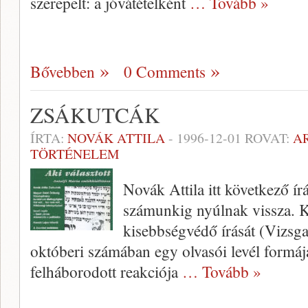
szerepelt: a jóvátételként
… Tovább »
Bővebben
0 Comments
ZSÁKUTCÁK
ÍRTA:
NOVÁK ATTILA
-
1996-12-01
ROVAT:
A
TÖRTÉNELEM
Novák Attila itt következő í
számunkig nyúlnak vissza. Ka
kisebbségvédő írását (Vizsga
októberi számában egy olvasói levél formájá
felháborodott reakciója
… Tovább »