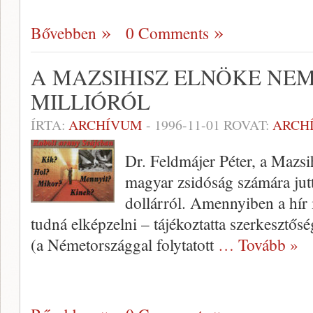
Bővebben
0 Comments
A MAZSIHISZ ELNÖKE NEM
MILLIÓRÓL
ÍRTA:
ARCHÍVUM
-
1996-11-01
ROVAT:
ARCH
Dr. Feldmájer Péter, a Mazsi
magyar zsi­dóság számára jutt
dollárról. Amennyiben a hír
tudná elképzelni – tájékoztatta szer­keszt
(a Németországgal folytatott
… Tovább »