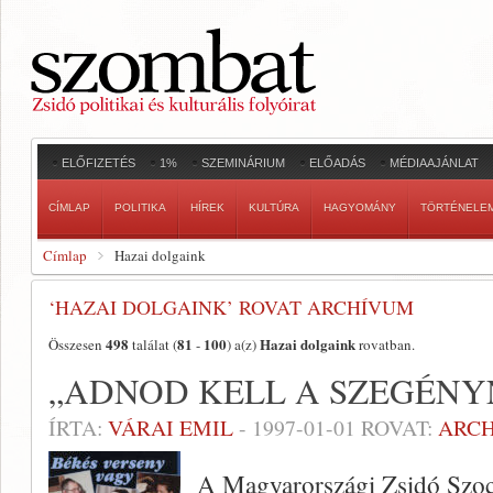
ELŐFIZETÉS
1%
SZEMINÁRIUM
ELŐADÁS
MÉDIAAJÁNLAT
CÍMLAP
POLITIKA
HÍREK
KULTÚRA
HAGYOMÁNY
TÖRTÉNELE
Címlap
Hazai dolgaink
‘HAZAI DOLGAINK’ ROVAT ARCHÍVUM
498
81
100
Hazai dolgaink
Összesen
találat (
-
) a(z)
rovatban.
„ADNOD KELL A SZEGÉN
ÍRTA:
VÁRAI EMIL
-
1997-01-01
ROVAT:
ARC
A Magyarországi Zsidó Szoci