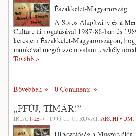
Északkelet-Magyarország
A Soros Alapítvány és a Mem
Culture támogatásával 1987-88-ban és 1989
kerestem Északkelet-Magyarországon, hog
munkával megőrizzem valami csekély töred
Tovább »
Bővebben
0 Comments
„PFÚJ, TÍMÁR!”
ÍRTA:
(-IE-)
-
1996-11-01
ROVAT:
ARCHÍVUM
,
Új vezetőség a Muszoe élén