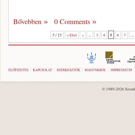
Bővebben
0 Comments
5
5 / 25
« Első
«
...
3
4
6
7
...
ELŐFIZETÉS
KAPCSOLAT
SZERKESZTŐK
MAGUNKRÓL
IMPRESSZUM
© 1989-2026 Szombat