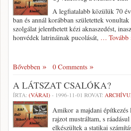
A legfiatalabb közülük 70 é
ban és annál koráb­ban születettek vonulta
szolgálat jelenthetett kézi aknaszedést, inas
honvé­dek latrináinak pucolását,
… Tovább 
Bővebben
0 Comments
A LÁTSZAT CSALÓKA?
ÍRTA:
(VÁRAI)
-
1996-11-01
ROVAT:
ARCHÍV
Amikor a majdani építkezés h
rajzot mustráltam, s ráadásul
elkészültek a stati­kai számít