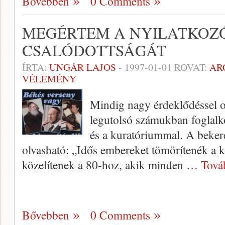
Bővebben
0 Comments
MEGÉRTEM A NYILATKOZ
CSALÓDOTTSÁGÁT
ÍRTA:
UNGÁR LAJOS
-
1997-01-01
ROVAT:
AR
VÉLEMÉNY
Mindig nagy érdeklődéssel ol
legutolsó számukban foglalk
és a kuratóri­ummal. A beker
olvasható: „Idős embereket tömörítenék a 
közelítenek a 80-hoz, akik minden
… Tová
Bővebben
0 Comments