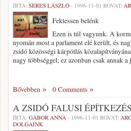
ÍRTA:
SERES LÁSZLÓ
-
1996-11-01
ROVAT:
A
Fektessen belénk
Ezen is túl vagyunk. A kor­m
nyomán most a parlament elé került, és nagy 
zsidó közösségi kárpótlás közalapítványána
nagy többséggel; ez azonban csak annak a 
Bővebben
0 Comments
A ZSIDÓ FALUSI ÉPÍTKEZÉ
ÍRTA:
GÁBOR ANNA
-
1996-11-01
ROVAT:
AR
DOLGAINK