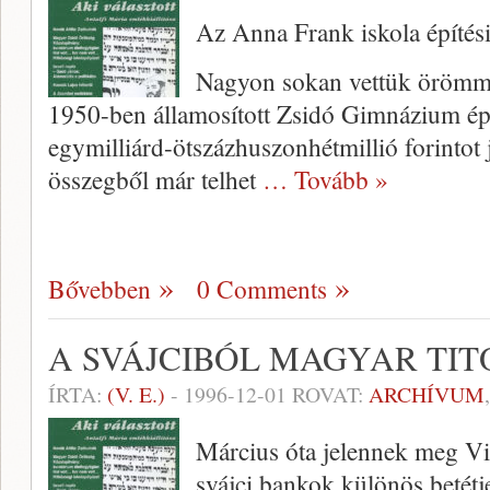
Az Anna Frank iskola építési
Nagyon sokan vettük örömme
1950-ben államosí­tott Zsidó Gimnázium épü
egymilliárd-ötszázhuszonhétmillió forintot 
összegből már telhet
… Tovább »
Bővebben
0 Comments
A SVÁJCIBÓL MAGYAR TIT
ÍRTA:
(V. E.)
-
1996-12-01
ROVAT:
ARCHÍVUM
Március óta jelennek meg Vi
svájci bankok különös betétj