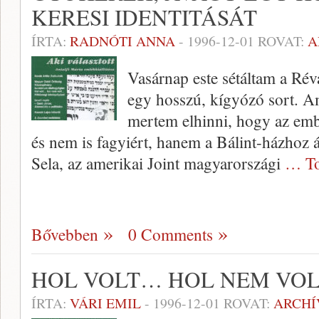
KERESI IDENTITÁSÁT
ÍRTA:
RADNÓTI ANNA
-
1996-12-01
ROVAT:
A
Vasárnap este sétáltam a Ré
egy hosszú, kígyózó sort. Am
mertem elhinni, hogy az e
és nem is fagyi­ért, hanem a Bálint-házhoz á
Sela, az amerikai Joint magyarországi
… To
Bővebben
0 Comments
HOL VOLT… HOL NEM VO
ÍRTA:
VÁRI EMIL
-
1996-12-01
ROVAT:
ARCH