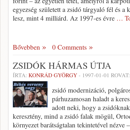
forint – az egyetlen tétel, amelyről a kárpó
egyezség született a zsidó tárgyaló fél és 
lesz, mint 4 milliárd. Az 1997-es év­re
… To
Bővebben
0 Comments
ZSIDÓK HÁRMAS ÚTJA
ÍRTA:
KONRÁD GYÖRGY
-
1997-01-01
ROVAT
zsidó modernizáció, polgáro
párhuzamosan haladt a keresz
adott neki, hogy a zsidóknak
keresztény, mind a zsidó falak mö­gül, Ort
környezet barátságtalan te­kintetével nézve 