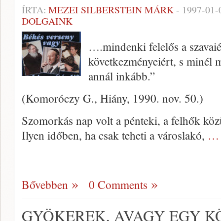
ÍRTA:
MEZEI SILBERSTEIN MÁRK
-
1997-01-
DOLGAINK
….mindenki felelős a szavaiér
következményeiért, s minél m
annál inkább.”
(Komoróczy G., Hiány, 1990. nov. 50.)
Szomorkás nap volt a pénteki, a felhők közül
Ilyen időben, ha csak teheti a városlakó,
… 
Bővebben
0 Comments
GYÖKEREK, AVAGY EGY K