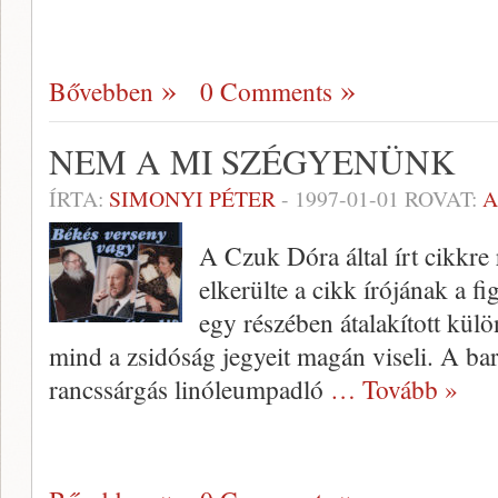
Bővebben
0 Comments
NEM A MI SZÉGYENÜNK
ÍRTA:
SIMONYI PÉTER
-
1997-01-01
ROVAT:
A
A Czuk Dóra által írt cikkre 
elkerülte a cikk írójának a f
egy részé­ben átalakított kül
mind a zsidóság jegyeit magán vi­seli. A bar
rancssárgás linóleumpadló
… Tovább »