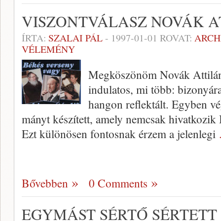
VISZONTVÁLASZ NOVÁK A
ÍRTA:
SZALAI PÁL
-
1997-01-01
ROVAT:
ARCH
VÉLEMÉNY
Megköszönöm Novák Attilána
indulatos, mi több: bizonyár
hangon reflektált. Egyben vé
mányt készített, amely nemcsak hivatkozik 
Ezt különö­sen fontosnak érzem a jelenlegi
Bővebben
0 Comments
EGYMÁST SÉRTŐ SÉRTETT