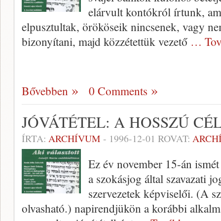
elárvult kontókról írtunk, a
elpusztul­tak, örököseik nincsenek, vagy n
bizonyítani, majd közzétettük vezető
… Tov
Bővebben
0 Comments
JÓVÁTÉTEL: A HOSSZÚ CÉ
ÍRTA:
ARCHÍVUM
-
1996-12-01
ROVAT:
ARCH
Ez év november 15-án ismét 
a szokásjog által szavazati jo
szervezetek képviselői. (A sz
olvasható.) napirendjükön a korábbi alkalma