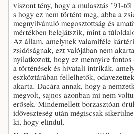
viszont tény, hogy a mulasz­tás ’91-tő
s hogy ez nem tör­tént meg, abba a zsi
megnyilvánuló megosz­tottság és amat
mértékben beleját­szik, mint a túlolda
Az állam, amelynek valamiféle kártérít
zsidóságnak, ezt valójában nem akart
nyilatko­zott, hogy ez mennyire fontos
a történések és hivatali intrikák, amel
eszköztárában fellelhetők, odavezette
akarta. Dacára annak, hogy a nemzet
megvolt, sajnos azonban mi nem voltun
erősek. Mindemellett borzasztóan örül­
időveszteség után mégiscsak sikerül­n
ki, hogy elindul.