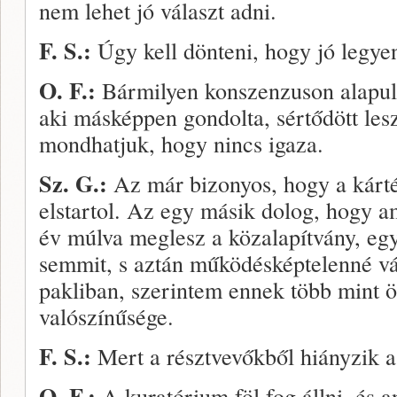
nem lehet jó vá­laszt adni.
F. S.:
Úgy kell dönteni, hogy jó legyen
O. F.:
Bármilyen konszenzuson alapuló
aki másképpen gondolta, sértődött les
mondhatjuk, hogy nincs igaza.
Sz. G.:
Az már bizonyos, hogy a kárté
elstartol. Az egy másik dolog, hogy 
év múlva meglesz a közalapítvány, egy
semmit, s aztán működésképtelenné vál
pakliban, szerintem ennek több mint ö
valószínűsége.
F. S.:
Mert a résztvevőkből hiányzik 
O. F.:
A kuratórium föl fog állni, és a