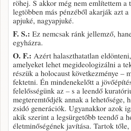
röhej. S akkor még nem említettem a t
legtöbben más pénzéből akarják azt a s
apjuké, nagy­apjuké.
F. S.:
Ez nemcsak ránk jellemző, han
egyházra.
O. F.:
Azért halaszthatatlan eldönteni
amelyeket lehet megideologizálni a tek
részük a holocaust következménye – mi
fektetni. Én mindenekelőtt a jövőépíté
felelősségünk az – s a leendő kuratóri
megteremtődjék annak a lehetősé­ge, 
zsidó generációk. Ugyanak­kor azok ig
akik szerint a legsürgetőbb teendő a h
életminőségének javí­tása. Tartok tőle