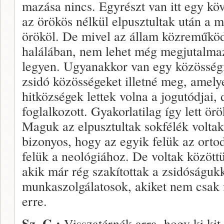
mazása nincs. Egyrészt van itt egy köv
az örökös nélkül elpusztultak után a m
örököl. De mivel az állam közreműködö
halálában, nem lehet még megjutalmazn
legyen. Ugyanakkor van egy közösségi
zsidó közösségeket illetné meg, amely
hitközségek lettek volna a jogutódjai,
foglalkozott. Gyakorlatilag így lett ör
Maguk az elpusztultak sokfélék vol­tak
bizonyos, hogy az egyik felük az orto
felük a neológiához. De voltak kö­zöttü
akik már rég szakítottak a zsidó­ságuk
munkaszolgálatosok, akiket nem csak f
erre.
Sz. G.:
Visszatérnék arra, hogy ki kit