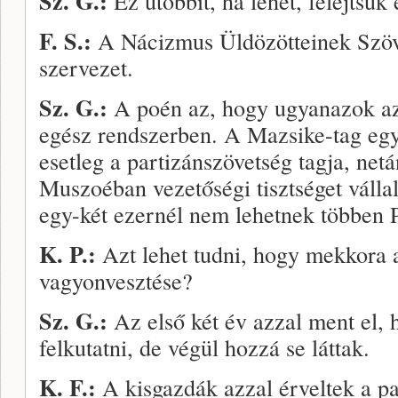
Sz. G.:
Ez utóbbit, ha lehet, felejtsük 
F. S.:
A Nácizmus Üldö­zötteinek Szöve
szervezet.
Sz. G.:
A poén az, hogy ugyanazok az
egész rendszer­ben. A Mazsike-tag egy
esetleg a partizánszövetség tagja, ne­t
Muszoéban vezetőségi tisztsé­get vállal
egy-két ezernél nem le­hetnek többen 
K. P.:
Azt lehet tudni, hogy mekkora a
vagyonvesztése?
Sz. G.:
Az első két év az­zal ment el, 
felkutatni, de végül hozzá se láttak.
K. F.:
A kisgazdák azzal érveltek a p