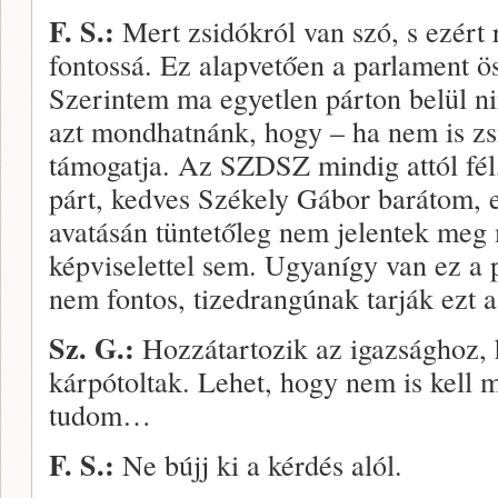
F. S.:
Mert zsidókról van szó, s ezért
fontossá. Ez alapvetően a parlament ös
Szerintem ma egyetlen párton belül ni
azt mondhatnánk, hogy – ha nem is zsi
támogatja. Az SZDSZ mindig attól fél,
párt, kedves Székely Gábor barátom, e
avatásán tüntetőleg nem jelentek meg
képviselettel sem. Ugyanígy van ez a 
nem fontos, tizedrangúnak tarják ezt
Sz.
G.:
Hozzátartozik az igazsághoz,
kárpótoltak. Lehet, hogy nem is kell 
tudom…
F.
S.:
Ne bújj ki a kérdés alól.