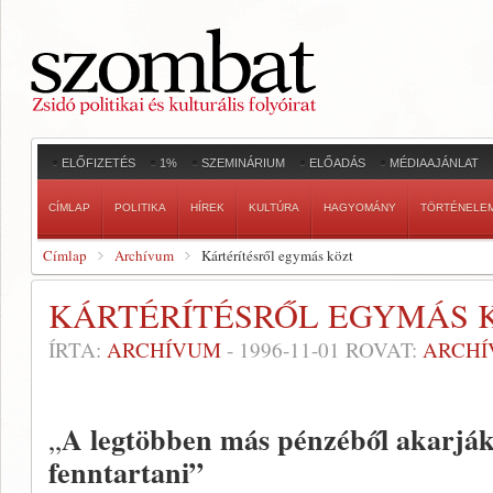
ELŐFIZETÉS
1%
SZEMINÁRIUM
ELŐADÁS
MÉDIAAJÁNLAT
CÍMLAP
POLITIKA
HÍREK
KULTÚRA
HAGYOMÁNY
TÖRTÉNELE
Címlap
Archívum
Kártérítésről egymás közt
KÁRTÉRÍTÉSRŐL EGYMÁS 
ÍRTA:
ARCHÍVUM
-
1996-11-01
ROVAT:
ARCH
A legtöbben más pénzéből akarják 
„
fenntartani”