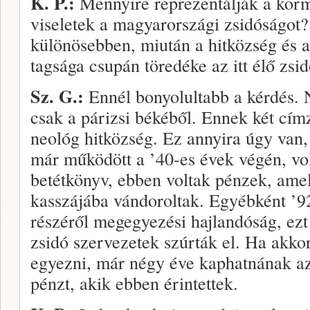
K. P.:
Mennyire reprezentálják a korm
viseletek a magyarországi zsidóságot?
különösebben, miután a hitközség és a
tagsága csupán töredéke az itt élő zsi
Sz. G.:
Ennél bonyolultabb a kérdés. 
csak a párizsi békéből. Ennek két címz
neológ hitközség. Ez annyira úgy van, 
már működött a ’40-es évek végén, vo
betétkönyv, ebben voltak pénzek, ame­
kasszájába vándoroltak. Egyébként ’92
részéről megegyezési hajlandóság, ezt 
zsidó szervezetek szúrták el. Ha akko
egyezni, már négy éve kaphatnának a
pénzt, akik ebben érintettek.