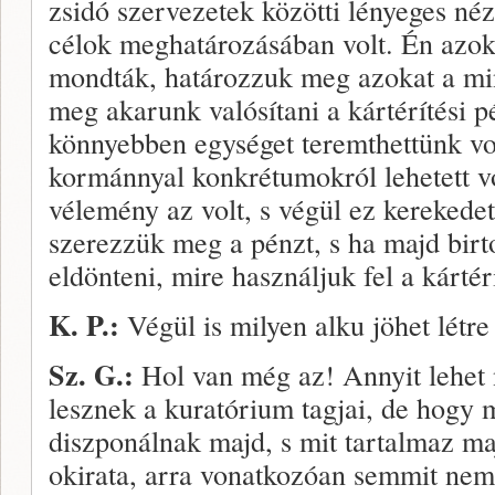
zsidó szervezetek közötti lényeges néz
célok meghatározásában volt. Én azokk
mondták, határozzuk meg azokat a min
meg akarunk valósítani a kártérítési pé
könnyebben egységet teremthettünk vo
kormánnyal konkrétumokról lehetett vo
vélemény az volt, s végül ez kerekedet
szerezzük meg a pénzt, s ha majd birt
eldönteni, mire használjuk fel a kárté­rí
K. P.:
Végül is milyen alku jöhet létr
Sz. G.:
Hol van még az! Annyit lehet 
lesznek a kuratórium tagjai, de hogy m
diszponálnak majd, s mit tartalmaz ma
okirata, arra vonatkozóan semmit nem