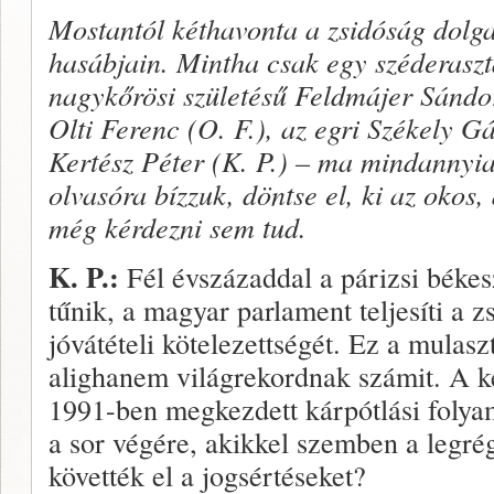
Mostantól kéthavonta a zsidóság dolga
hasábjain. Mintha csak egy széderaszt
nagykőrösi születésű Feldmájer Sándor 
Olti Ferenc (O. F.), az egri Székely Gá
Kertész Péter (K. P.) – ma mindannyia
olvasóra bízzuk, döntse el, ki az okos,
még kérdezni sem tud.
K. P.:
Fél évszázaddal a párizsi béke
tűnik, a magyar parlament teljesíti a 
jóvátételi kötelezettségét. Ez a mulasz
alighanem világrekordnak számit. A ké
1991-ben megkezdett kárpótlási fo­lya
a sor végére, akikkel szemben a legré
követték el a jog­sértéseket?