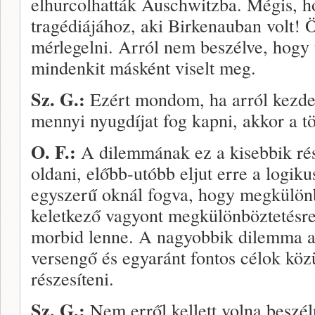
elhurcolhatták Auschwitzba. Mégis, 
tragédiájához, aki Birkenauban volt! 
mérlegelni. Arról nem beszélve, hogy
mindenkit másként viselt meg.
Sz. G.:
Ezért mondom, ha arról kezden
mennyi nyugdíjat fog kapni, akkor a t
O. F.:
A dilemmának ez a kisebbik rés
oldani, előbb-utóbb eljut erre a logik
egyszerű oknál fogva, hogy megkülön
keletkező vagyont megkülönböztetésr
morbid lenne. A nagyobbik dilemma a
versengő és egyaránt fontos célok közü
részesíteni.
Sz. G.:
Nem erről kellett volna beszé