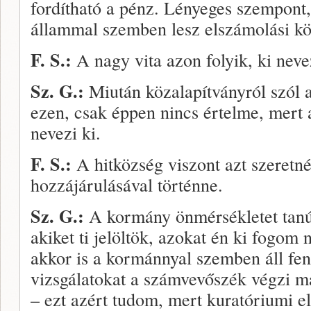
fordítható a pénz. Lényeges szempont,
állammal szemben lesz elszámolási köt
F. S.:
A nagy vita azon folyik, ki neve
Sz. G.:
Miután közalapítványról szól a 
ezen, csak éppen nincs értelme, mert
nevezi ki.
F. S.:
A hitközség viszont azt szeretné
hozzájárulásával történne.
Sz. G.:
A kormány önmérsékletet tanú
akiket ti jelöltök, azokat én ki fogom 
akkor is a kormánnyal szemben áll fenn
vizsgálatokat a számvevőszék végzi maj
– ezt azért tudom, mert kuratóriumi e