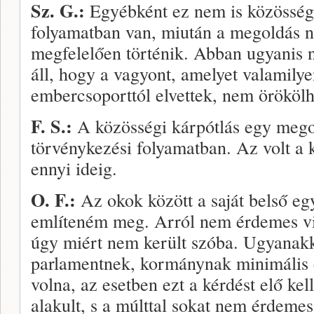
Sz. G.:
Egyébként ez nem is közösség
folyamatban van, miután a megoldás 
megfelelően történik. Abban ugyanis 
áll, hogy a vagyont, amelyet valamilyen
embercsoporttól elvettek, nem örökölh
F. S.:
A közösségi kárpótlás egy meg
törvénykezési folyamatban. Az volt a k
ennyi ideig.
O. F.:
Az okok között a saját belső eg
említeném meg. Arról nem érdemes vit
úgy miért nem került szóba. Ugyanakk
parlamentnek, kormánynak minimális et
volna, az esetben ezt a kérdést elő kel
alakult, s a múlttal sokat nem érde­me