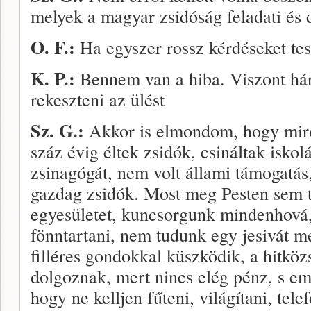
melyek a magyar zsidóság feladati és c
O. F.:
Ha egyszer rossz kérdéseket te
K. P.:
Bennem van a hiba. Viszont há
rekeszteni az ülést
Sz. G.:
Akkor is elmondom, hogy miről
száz évig éltek zsidók, csináltak iskolá
zsinagógát, nem volt állami támogatás
gazdag zsidók. Most meg Pesten sem tu
egyesületet, kuncsorgunk mindenhová, 
fönntartani, nem tudunk egy jesivát m
filléres gondokkal küszködik, a hit­k
dolgoznak, mert nincs elég pénz, s e
hogy ne kelljen fűteni, világí­tani, tel