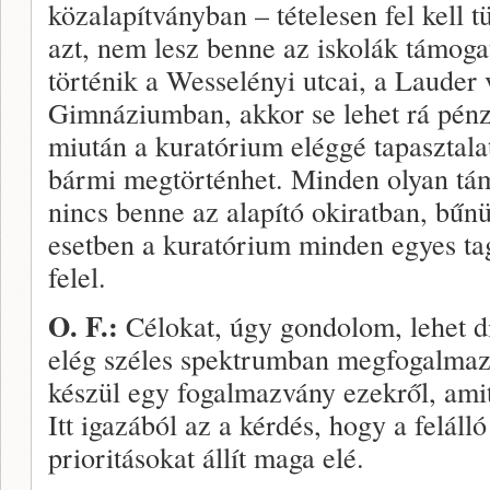
közalapítványban – tételesen fel kell t
azt, nem lesz benne az iskolák támoga
történik a Wesselényi utcai, a Laude
Gimnáziumban, akkor se lehet rá pénzt 
miután a kuratórium eléggé tapasztala
bármi megtörténhet. Minden olyan tá­
nincs benne az alapító okiratban, bűnü
esetben a kuratórium minden egyes ta
felel.
O. F.:
Célokat, úgy gondolom, lehet di
elég széles spektrumban megfogalmazn
készül egy fogalmazvány ezekről, ami
Itt igazából az a kérdés, hogy a felál
prioritásokat állít maga elé.