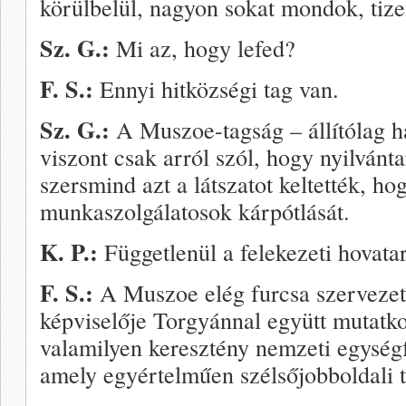
körülbelül, nagyon sokat mondok, tiz
Sz. G.:
Mi az, hogy lefed?
F. S.:
Ennyi hitközségi tag van.
Sz. G.:
A Muszoe-tagság – állítólag 
viszont csak arról szól, hogy nyilvánt
szersmind azt a látszatot keltették, ho
munkaszolgálatosok kárpótlását.
K. P.:
Függetlenül a felekezeti hovata
F. S.:
A Muszoe elég furcsa szervezet.
képviselője Torgyánnal együtt mutatk
valamilyen keresztény nemzeti egység
amely egyértelműen szélsőjobboldali t