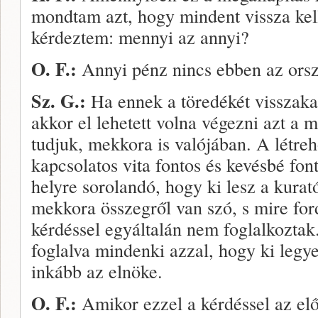
mondtam azt, hogy mindent vissza kell
kérdeztem: mennyi az annyi?
O. F.:
Annyi pénz nincs ebben az ors
Sz. G.:
Ha ennek a töredékét visszakap
akkor el lehetett volna végezni azt a
tudjuk, mekkora is valójában. A létre
kapcsolatos vita fontos és kevésbé fon
helyre sorolandó, hogy ki lesz a kurató
mekkora összegről van szó, s mi­re for
kérdéssel egyáltalán nem foglal­koztak
foglalva mindenki azzal, hogy ki legy
inkább az elnöke.
O. F.:
Amikor ezzel a kérdéssel az elő