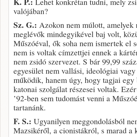
K.
P.:
Lehet konkrétan tudni, mely zsi
valójában?
Sz. G.:
Azokon nem múlott, amelyek 
meglévők mindegyikével baj volt, közü
Műszóéval, ők soha nem ismertek el se
nem is voltak címzettjei ennek a kárt
nem zsidó szervezet. S bár 99,99 száz
egyesület nem vallási, ideológiai vagy
működik, hanem úgy, hogy tagjai egy 
katonai szolgálat részesei voltak. Ezér
’92-ben sem tudomást venni a Mű­szóé
tartanánk.
F. S.:
Ugyanilyen meggondolásból nem 
Mazsikéről, a cionistákról, s marad a 