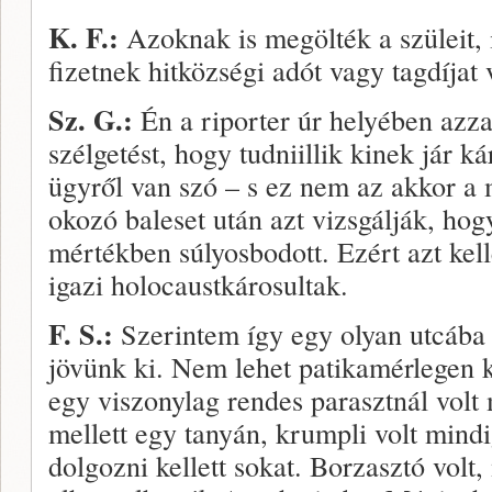
K. F.:
Azoknak is megölték a szüleit, i
fizetnek hitközségi adót vagy tagdíjat 
Sz. G.:
Én a riporter úr helyében azza
szélgetést, hogy tudniillik kinek jár kár
ügyről van szó – s ez nem az akkor a 
okozó baleset után azt vizsgálják, hogy
mértékben súlyosbodott. Ezért azt kel
igazi holocaustkárosultak.
F. S.:
Szerintem így egy olyan utcába 
jövünk ki. Nem lehet patikamérlegen 
egy viszonylag rendes parasztnál volt
mellett egy tanyán, krumpli volt mindig,
dolgozni kellett sokat. Borzasztó volt