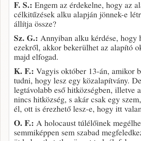
F. S.:
Engem az érdekelne, hogy az alap
célkitűzések alku alapján jönnek-e lét
állítja össze?
Sz. G.:
Annyiban alku kérdése, hogy h
ezekről, akkor bekerülhet az alapító o
majd elfogad.
K. F.:
Vagyis október 13-án, amikor be
tudni, hogy lesz egy közalapítvány. De 
legtávolabb eső hitközségben, illetve 
nincs hitközség, s akár csak egy szem
él, ott is érezhető lesz-e, hogy itt vala
O. F.:
A holocaust túlélőinek megélheté
semmiképpen sem szabad megfeledkezn