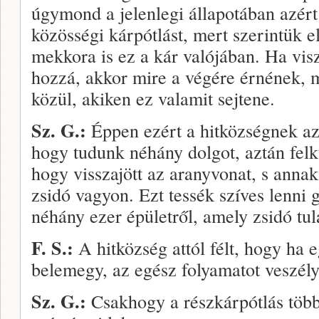
úgymond a jelenle­gi állapotában azért
közösségi kárpótlást, mert szerintük e
mekkora is ez a kár valójá­ban. Ha v
hozzá, akkor mire a végére érnének, 
közül, akiken ez valamit sejtene.
Sz. G.:
Éppen ezért a hitközségnek azt
hogy tudunk néhány dolgot, aztán felku
hogy visszajött az aranyvonat, s anna
zsidó vagyon. Ezt tessék szíves lenni 
néhány ezer épületről, amely zsidó tula
F. S.:
A hitközség attól félt, hogy ha e
belemegy, az egész folyamatot veszély
Sz. G.:
Csakhogy a részkárpótlás több 