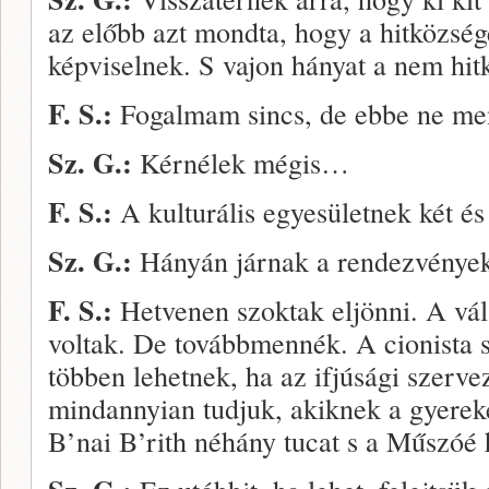
az előbb azt mondta, hogy a hitközség
képviselnek. S vajon hányat a nem hit
F. S.:
Fogalmam sincs, de ebbe ne men
Sz. G.:
Kérnélek mégis…
F. S.:
A kulturális egyesületnek két és 
Sz. G.:
Hányán járnak a rendezvénye
F. S.:
Hetvenen szoktak eljönni. A vál
voltak. De továbbmennék. A cionista 
többen lehetnek, ha az ifjúsági szerve
mindannyian tudjuk, akiknek a gyerek
B’nai B’rith néhány tucat s a Műszóé