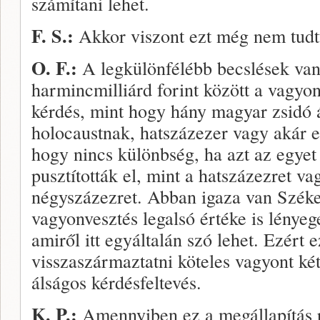
számítani lehet.
F. S.:
Akkor viszont ezt még nem tudt
O. F.:
A legkülönfélébb becslések van
harmincmilliárd forint között a vagyo
kérdés, mint hogy hány magyar zsidó á
holocaustnak, hatszázezer vagy akár 
hogy nincs különbség, ha azt az egyet
pusztították el, mint a hatszázezret va
négyszázezret. Abban igaza van Szék
vagyonvesztés legalsó értéke is lénye
amiről itt egyáltalán szó lehet. Ezért e
visszaszármaztatni köteles vagyont ké
álságos kérdésfeltevés.
K. P.:
Amennyiben ez a megállapítás 