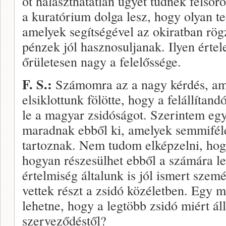
öt halaszthatatlan ügyet tudnék felsoro
a kuratórium dolga lesz, hogy olyan t
amelyek segítségével az okiratban rögzí
pénzek jól haszno­suljanak. Ilyen ért
őrületesen nagy a felelőssége.
F. S.:
Számomra az a nagy kérdés, ami
elsiklottunk fölötte, hogy a felállítan
le a magyar zsidóságot. Szerintem eg
maradnak ebből ki, amelyek semmifé­l
tartoznak. Nem tudom elképzelni, hogy
hogyan részesülhet ebből a szá­mára l
értelmiség általunk is jól ismert szem
vettek részt a zsidó közéletben. Egy 
lehetne, hogy a legtöbb zsidó miért á
szervező­déstől?