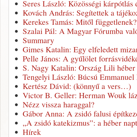
Seres László: Közösségi kárpótlás é
Kovách András: Segítettek a tájék
Kerekes Tamás: Mitől függetlenek?
Szalai Pál: A Magyar Fórumba va
Summary
Gimes Katalin: Egy elfeledett miza
Pelle János: A gyűlölet forrásvidék
S. Nagy Katalin: Ország Lili héber 
Tengelyi László: Búcsú Emmanuel 
Kertész Dávid: (könnyű a vers…)
Victor B. Geller: Herman Wouk lá
Nézz vissza haraggal?
Gábor Anna: A zsidó falusi építkez
„A zsidó katekizmus”: a héber napt
Hírek