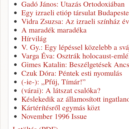
Gadó János: Utazás Ortodoxiában
Egy izraeli etióp társulat Budapest
Vidra Zsuzsa: Az izraeli színház év
A maradék maradéka
Hírvilág
V. Gy.: Egy lépéssel közelebb a svá
Varga Éva: Osztrák holocaust-emlé
Gimes Katalin: Beszélgetések Ancs
Czuk Dóra: Péntek esti nyomulás
(-ie-): „Pfúj, Tímár!”
(várai): A látszat csalóka?
Késlekedik az államosított ingatlan
Kártérítésről egymás közt
November 1996 Issue
Letöltés (PDF)