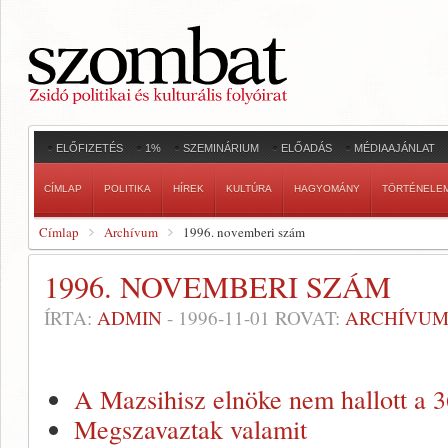
ELŐFIZETÉS
1%
SZEMINÁRIUM
ELŐADÁS
MÉDIAAJÁNLAT
CÍMLAP
POLITIKA
HÍREK
KULTÚRA
HAGYOMÁNY
TÖRTÉNELE
Címlap
Archívum
1996. novemberi szám
1996. NOVEMBERI SZÁM
ÍRTA:
ADMIN
-
1996-11-01
ROVAT:
ARCHÍVU
A Mazsihisz elnöke nem hallott a 3
Megszavaztak valamit