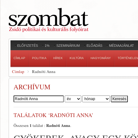
ELŐFIZETÉS
1%
SZEMINÁRIUM
ELŐADÁS
MÉDIAAJÁNLAT
CÍMLAP
POLITIKA
HÍREK
KULTÚRA
HAGYOMÁNY
TÖRTÉNELE
Címlap
Radnóti Anna
ARCHÍVUM
Szerző:
TALÁLATOK ‘RADNÓTI ANNA’
1
Radnóti Anna
Összesen
találat :
.