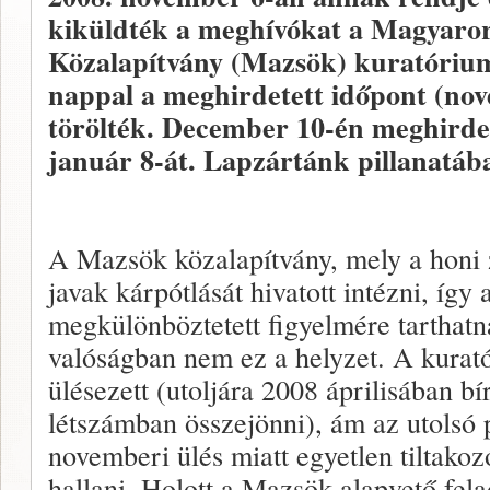
kiküldték a meghívókat a Magyaror
Közalapítvány (Mazsök) kuratórium
nappal a meghirdetett időpont (nove
törölték. December 10-én meghirdet
január 8-át. Lapzártánk pillanatába
A Mazsök közalapítvány, mely a honi z
javak kárpótlását hivatott intézni, íg
megkülönböztetett figyelmére tarthatn
valóságban nem ez a helyzet. A kurat
ülésezett (utoljára 2008 áprilisában bí
létszámban összejönni), ám az utolsó 
novemberi ülés miatt egyetlen tiltakoz
hallani. Holott a Mazsök alapvető fela