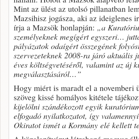
Mint az ülést az utolsó pillanatban l
Mazsihisz jogásza, aki az ideiglenes ir
írja a Mazsök honlapján:
„a Kuratóriu
személyeknek megígért egyszeri… juttat
pályázatok odaígért összegének folyósí
szervezeteknek 2008-ra járó aktuális 
éves költségvetéséről, valamint az új k
megválasztásáról…”
Hogy miért is maradt el a novemberi ül
szöveg kissé homályos kitétele tájékoz
kijelölni szándékozott egyik kuratóriu
elfogadó nyilatkozatot, így valamennyi
Okiratot ismét a Kormány elé kellett 
A közalapítványt létrehozó magyar áll