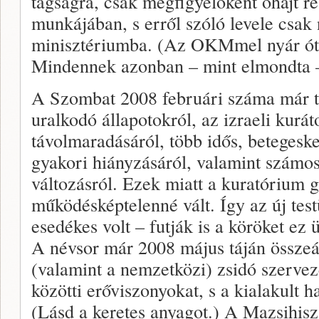
tagságra, csak megfigyelőként óhajt r
munkájában, s erről szóló levele csak
minisztériumba. (Az OKMmel nyár óta
Mindennek azonban – mint elmondta – 
A Szombat 2008 februári száma már t
uralkodó állapotokról, az izraeli kurá
távolmaradásáról, több idős, betegesk
gyakori hiányzásáról, valamint számo
változásról. Ezek miatt a kuratórium g
működésképtelenné vált. Így az új test
esedékes volt – futják is a köröket ez
A névsor már 2008 május táján összeál
(valamint a nemzetközi) zsidó szervez
közötti erőviszonyokat, s a kialakult 
(Lásd a keretes anyagot.) A Mazsihisz 