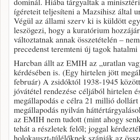
dominál. Hiába tárgyaltak a miniszté
ígéreteit teljesíteni a Mazsihisz által 
Végül az állami szerv ki is küldött eg
leszögezi, hogy a kuratórium hozzájá
változtatnak annak összetételén – ne
precedenst teremteni új tagok hatalmi
Harcban állt az EMIH az „uratlan vag
kérdésében is. (Egy hirtelen jött meg
február) A zsidóktól 1938-1945 között
jóvátétel rendezése céljából hirtelen 
megállapodás e célra 21 millió dollárt 
megállapodás nyilván háttértárgyaláso
az EMIH nem tudott (mint ahogy senki
tehát a részletek felől; joggal kérdezt
holokauszt-túlélőknek szánják az össze