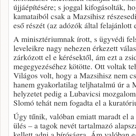
újjáépítésére; s joggal kifogásolták, h
kamataiból csak a Mazsihisz részesedi
eső részét (az adózók által felajánlot
A minisztériumnak írott, s ügyvédi fel
leveleikre nagy nehezen érkezett vála
zárkózott el e kérésektől, ám ezt a zs
megegyezéséhez kötötte. Ott voltak teh
Világos volt, hogy a Mazsihisz nem c
hanem gyakorlatilag teljhatalmú úr a 
helyzetet pedig a Lubavicsi mozgalom 
Slomó tehát nem fogadta el a kuratóriu
Úgy tűnik, valóban emiatt maradt el 
ülés – a tagok nevét tartalmazó alapsz
kellett adni a bíróságra. Ám valóban 