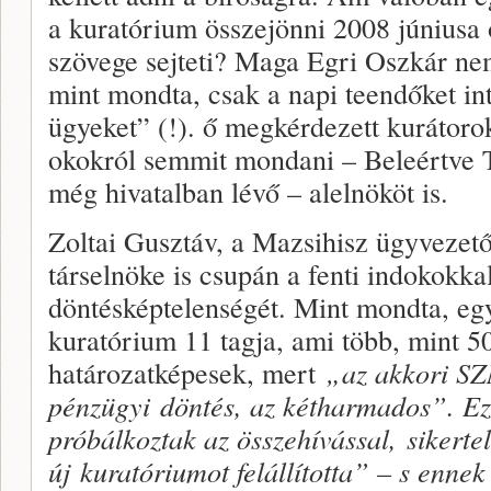
a kuratórium összejönni 2008 júniusa ó
szövege sejteti? Maga Egri Oszkár nem
mint mondta, csak a napi teendőket int
ügyeket” (!). ő megkérdezett kurátoro
okokról semmit mondani – Beleértve 
még hivatalban lévő – alelnököt is.
Zoltai Gusztáv, a Mazsihisz ügyvezető
társelnöke is csupán a fenti indokokk
döntésképtelenségét. Mint mondta, egy
kuratórium 11 tagja, ami több, mint 5
határozatképesek, mert
„az akkori SZ
pénzügyi
döntés, az kétharmados”. 
próbálkoztak az összehívással,
sikert
új
kuratóriumot felállította” – s enne