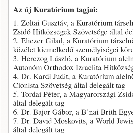
Az új Kuratórium tagjai:
1. Zoltai Gusztáv, a Kuratórium társe
Zsidó Hitközségek Szövetsége által del
2. Eliezer Gilad, a Kuratórium társel
közélet kiemelkedő személyiségei köré
3. Herczog László, a Kuratórium alel
Autonóm Orthodox Izraelita Hitközség 
4. Dr. Kardi Judit, a Kuratórium alel
Cionista Szövetség által delegált tag
5. Tordai Péter, a Magyarországi Zsi
által delegált tag
6. Dr. Bajor Gábor, a B’nai Brith Egyes
7. Dr. David Moskovits, a World Jewis
által delegált tag