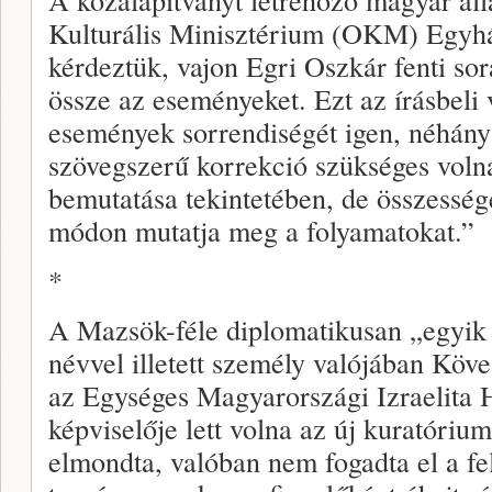
Kulturális Minisztérium (OKM) Egyhá
kérdeztük, vajon Egri Oszkár fenti sor
össze az eseményeket. Ezt az írásbeli 
események sorrendiségét igen, néhány 
szövegszerű korrekció szükséges vol
bemutatása tekintetében, de összessé
módon mutatja meg a folyamatokat.”
*
A Mazsök-féle diplomatikusan „egyik 
névvel illetett személy valójában Köv
az Egységes Magyarországi Izraelita
képviselője lett volna az új kuratóri
elmondta, valóban nem fogadta el a fe