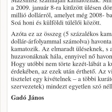
a 2009. január 8-ra kitűzött ülésen dön
millió dollárról, amelyet még 2008- ba
Soá honi és külföldi túlélői között.
Azóta ez az összeg (5 százalékos kama
dollár-árfolyammal számolva) havonta 
kamatozik. Az elmaradt üléseknek, s a
huzavonáknak hála, ennyivel nő havon
Hogy utóbbi nem törte kezét-lábát a 
érdekében, az ezek után érthető. Az v
tisztelet egy kivételnek – a többi kurá
szervezetek) mindezt egyetlen szó nél
Gadó János