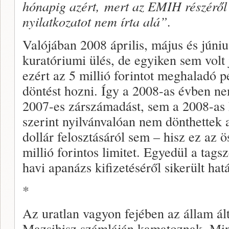
hónapig azért,
mert az EMIH részérő
nyilatkozatot nem írta alá”.
Valójában 2008 április, május és júniu
kuratóriumi ülés, de egyiken sem volt
ezért az 5 millió forintot meghaladó
döntést hozni. Így a 2008-as évben ne
2007-es zárszámadást, sem a 2008-as k
szerint nyilvánvalóan nem dönthettek a 
dollár felosztásáról sem – hisz ez az 
millió forintos limitet. Egyedül a tags
havi apanázs kifizetéséről sikerült hat
*
Az uratlan vagyon fejében az állam ált
Mazsihisz számláján kamatoznak. Min