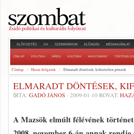
ELŐFIZETÉS
1%
SZEMINÁRIUM
ELŐADÁS
MÉDIAAJÁNLAT
CÍMLAP
POLITIKA
HÍREK
KULTÚRA
HAGYOMÁNY
TÖRTÉNELE
Címlap
Hazai dolgaink
Elmaradt döntések, kifizetetlen pénzek
ELMARADT DÖNTÉSEK, KIF
ÍRTA:
GADÓ JÁNOS
-
2009-01-10
ROVAT:
HAZ
A Mazsök elmúlt félévének történet
2008. november 6-án annak rendje 