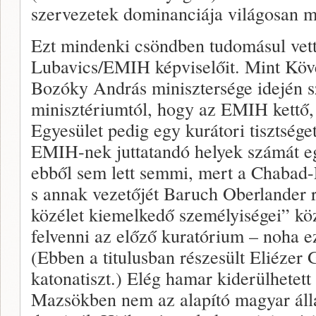
szervezetek dominanciája világosan 
Ezt mindenki csöndben tudomásul vett
Lubavics/EMIH képviselőit. Mint Kö
Bozóky András minisztersége idején sz
minisztériumtól, hogy az EMIH kettő
Egyesület pedig egy kurátori tisztsége
EMIH-nek juttatandó helyek számát e
ebből sem lett semmi, mert a Chabad-
s annak vezetőjét Baruch Oberlander 
közélet kiemelkedő személyiségei” kö
felvenni az előző kuratórium – noha ez
(Ebben a titulusban részesült Eliézer 
katonatiszt.) Elég hamar kiderülhete
Mazsökben nem az alapító magyar ál