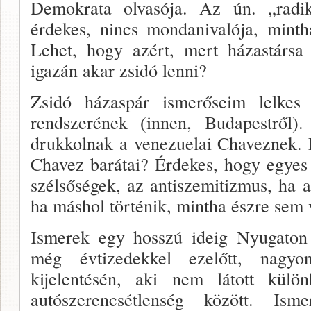
Demokrata olvasója. Az ún. „radiká
érdekes, nincs mondanivalója, mint
Lehet, hogy azért, mert házastársa
igazán akar zsidó lenni?
Zsidó házaspár ismerőseim lelkes
rendszerének (innen, Budapestről
drukkolnak a venezuelai Chaveznek. 
Chavez barátai? Érdekes, hogy egyes
szélsőségek, az antiszemitizmus, ha 
ha máshol történik, mintha észre sem
Ismerek egy hosszú ideig Nyugaton él
még évtizedekkel ezelőtt, nagyo
kijelentésén, aki nem látott kül
autószerencsétlenség között. Is