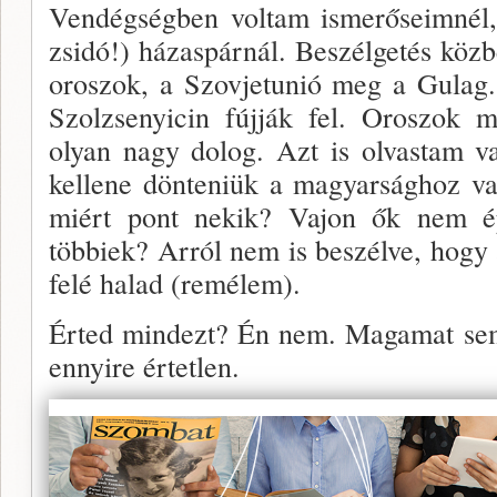
Vendégségben voltam ismerőseimnél, 
zsidó!) házaspárnál. Beszélgetés köz
oroszok, a Szovjetunió meg a Gulag
Szolzsenyicin fújják fel. Oroszok 
olyan nagy dolog. Azt is olvastam v
kellene dönteniük a magyarsághoz va
miért pont nekik? Vajon ők nem é
többiek? Arról nem is beszélve, hogy 
felé halad (remélem).
Érted mindezt? Én nem. Magamat sem
ennyire értetlen.