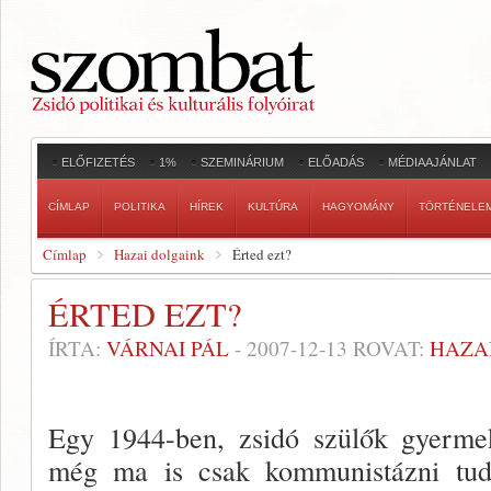
ELŐFIZETÉS
1%
SZEMINÁRIUM
ELŐADÁS
MÉDIAAJÁNLAT
CÍMLAP
POLITIKA
HÍREK
KULTÚRA
HAGYOMÁNY
TÖRTÉNELE
Címlap
Hazai dolgaink
Érted ezt?
ÉRTED EZT?
ÍRTA:
VÁRNAI PÁL
-
2007-12-13
ROVAT:
HAZA
Egy 1944-ben, zsidó szülők gyermeke
még ma is csak kommunistázni tu