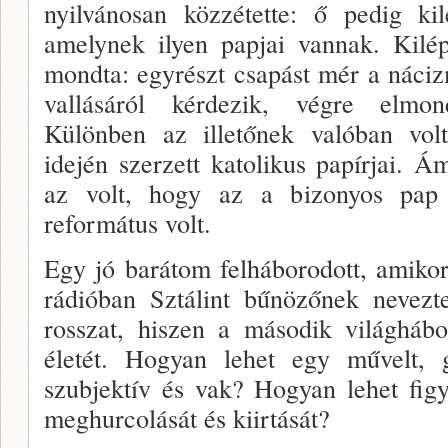
nyilvánosan közzétette: ő pedig ki
amelynek ilyen papjai vannak. Kilép
mondta: egyrészt csapást mér a náciz
vallásáról kérdezik, végre elmon
Különben az illetőnek valóban vo
idején szerzett katolikus papírjai. 
az volt, hogy az a bizonyos pap
református volt.
Egy jó barátom felháborodott, amikor
rádióban Sztálint bűnözőnek nevezt
rosszat, hiszen a második világháb
életét. Hogyan lehet egy művelt,
szubjektív és vak? Hogyan lehet fig
meghurcolását és kiirtását?