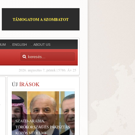
TÁMOGATOM A SZOMBATOT
IUM
ENGLISH
ABOUT US
2026. augusztus 7, péntek | 5786. Áv 25
ÚJ
ÍRÁSOK
SZAÚD-ARÁBIA,
TÖRÖKORSZÁG ÉS PAKISZTÁN
KÖZÖS VÉDELMI