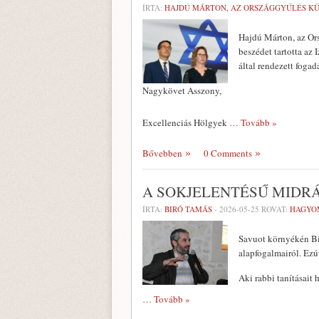
ÍRTA:
HAJDÚ MÁRTON, AZ ORSZÁGGYŰLÉS K
Hajdú Márton, az Ors
beszédet tartotta az
által rendezett fogad
Nagykövet Asszony,
Excellenciás Hölgyek
… Tovább »
Bővebben
0 Comments
A SOKJELENTÉSŰ MIDR
ÍRTA:
BIRÓ TAMÁS
-
2026-05-25
ROVAT:
HAGYO
Savuot környékén Bir
alapfogalmairól. Ezú
Aki rabbi tanításait 
… Tovább »