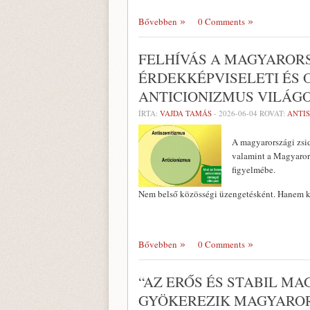
Bővebben
0 Comments
FELHÍVÁS A MAGYARORS
ÉRDEKKÉPVISELETI ÉS 
ANTICIONIZMUS VILÁG
ÍRTA:
VAJDA TAMÁS
-
2026-06-04
ROVAT:
ANTI
A magyarországi zsid
valamint a Magyarors
figyelmébe.
Nem belső közösségi üzengetésként. Hanem 
Bővebben
0 Comments
“AZ ERŐS ÉS STABIL M
GYÖKEREZIK MAGYAROR