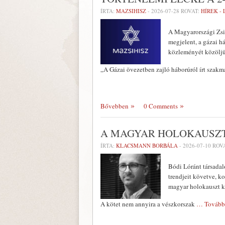
ÍRTA:
MAZSIHISZ
-
2026-07-28
ROVAT:
HÍREK -
A Magyarországi Zsi
megjelent, a gázai h
közleményét közölj
„A Gázai övezetben zajló háborúról írt szakm
Bővebben
0 Comments
A MAGYAR HOLOKAUSZT
ÍRTA:
KLACSMANN BORBÁLA
-
2026-07-10
ROV
Bódi Lóránt társadal
trendjeit követve, k
magyar holokauszt k
A kötet nem annyira a vészkorszak
… Tovább