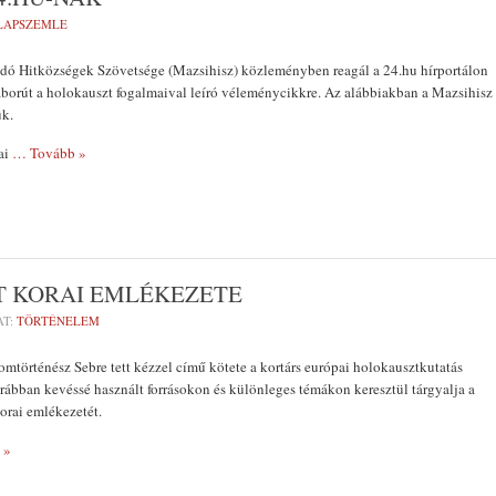
 LAPSZEMLE
dó Hitközségek Szövetsége (Mazsihisz) közleményben reagál a 24.hu hírportálon
áborút a holokauszt fogalmaival leíró véleménycikkre. Az alábbiakban a Mazsihisz
ük.
ai
… Tovább »
 KORAI EMLÉKEZETE
AT:
TÖRTÉNELEM
omtörténész Sebre tett kézzel című kötete a kortárs európai holokausztkutatás
orábban kevéssé használt forrásokon és különleges témákon keresztül tárgyalja a
orai emlékezetét.
 »