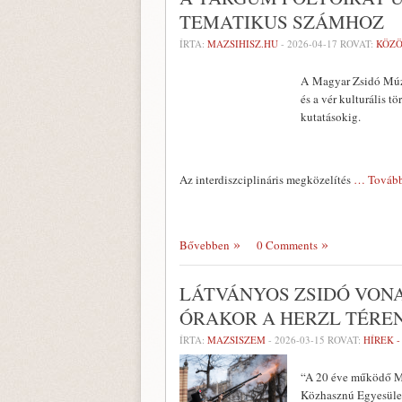
TEMATIKUS SZÁMHOZ
ÍRTA:
MAZSIHISZ.HU
-
2026-04-17
ROVAT:
KÖZÖ
A Magyar Zsidó Múze
és a vér kulturális t
kutatásokig.
Az interdiszciplináris megközelítés
… Tovább
Bővebben
0 Comments
LÁTVÁNYOS ZSIDÓ VONA
ÓRAKOR A HERZL TÉRE
ÍRTA:
MAZSISZEM
-
2026-03-15
ROVAT:
HÍREK 
“A 20 éve működő Ma
Közhasznú Egyesület