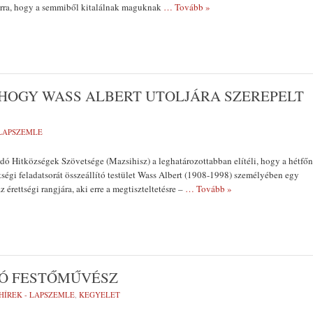
arra, hogy a semmiből kitalálnak maguknak
… Tovább »
 HOGY WASS ALBERT UTOLJÁRA SZEREPELT
 LAPSZEMLE
ó Hitközségek Szövetsége (Mazsihisz) a leghatározottabban elítéli, hogy a hétfőn
ttségi feladatsorát összeállító testület Wass Albert (1908-1998) személyében egy
z érettségi rangjára, aki erre a megtiszteltetésre –
… Tovább »
Ó FESTŐMŰVÉSZ
HÍREK - LAPSZEMLE
,
KEGYELET