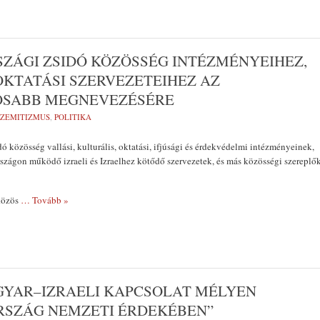
ZÁGI ZSIDÓ KÖZÖSSÉG INTÉZMÉNYEIHEZ,
OKTATÁSI SZERVEZETEIHEZ AZ
OSABB MEGNEVEZÉSÉRE
SZEMITIZMUS
,
POLITIKA
ó közösség vallási, kulturális, oktatási, ifjúsági és érdekvédelmi intézményeinek,
zágon működő izraeli és Izraelhez kötődő szervezetek, és más közösségi szereplő
közös
… Tovább »
AGYAR–IZRAELI KAPCSOLAT MÉLYEN
SZÁG NEMZETI ÉRDEKÉBEN”