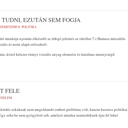
 TUDNI, EZUTÁN SEM FOGJA
SZEMITIZMUS
,
POLITIKA
ltáró munkája nyomán elkészült az átfogó jelentés az október 7-i Hamasz-mészárlás
uális és nemi alapú erőszakról.
ás, közel kétezer órányi vizuális anyag elemzése és hatalmas mennyiségű
T FELE
ÉNELEM
tkérdés sokaknak nem megoldandó emberi probléma volt, hanem hasznos politikai
. Egy soha be nem gyógyított seb, amelyet minden nemzedéknek újra fel lehet