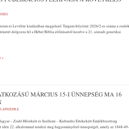
SSÉG
um és Levéltár kiadásában megjelenő Targum folyóirat 2026/2-es száma a zsidó
örténetét dolgozza fel a Héber Biblia előírásaitól kezdve a 21. századi genetikai
 »
TKOZÁSÚ MÁRCIUS 15-I ÜNNEPSÉG MA 16
N
- LAPSZEMLE
gyar – Zsidó Hősökért és Szellemi – Kulturális Értékekért Emlékbizottság
 idén 22. alkalommal rendezi meg hagyományőrző ünnepségét, amely az 1848-49-