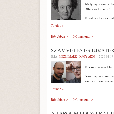
Mély fájdalommal tud
30-án – életének 80.
Kiváló ember, csodál
Tovább »
Bővebben
0 Comments
SZÁMVETÉS ÉS ÚJRATE
ÍRTA:
MEZEI MÁRK - NAGY ÁKOS
-
2026-04-19
Kis szerencsével 16
Vasárnap nem összeom
önellentmondása, ame
Tovább »
Bővebben
0 Comments
A TARGUM FOLYÓIRAT Ú