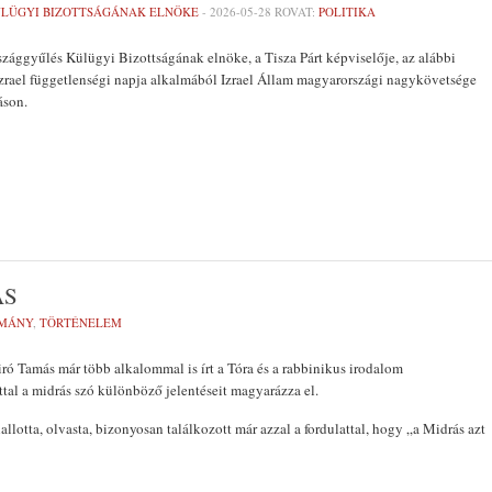
ÜLÜGYI BIZOTTSÁGÁNAK ELNÖKE
-
2026-05-28
ROVAT:
POLITIKA
zággyűlés Külügyi Bizottságának elnöke, a Tisza Párt képviselője, az alábbi
 Izrael függetlenségi napja alkalmából Izrael Állam magyarországi nagykövetsége
áson.
ÁS
MÁNY
,
TÖRTÉNELEM
ó Tamás már több alkalommal is írt a Tóra és a rabbinikus irodalom
ttal a midrás szó különböző jelentéseit magyarázza el.
hallotta, olvasta, bizonyosan találkozott már azzal a fordulattal, hogy „a Midrás azt