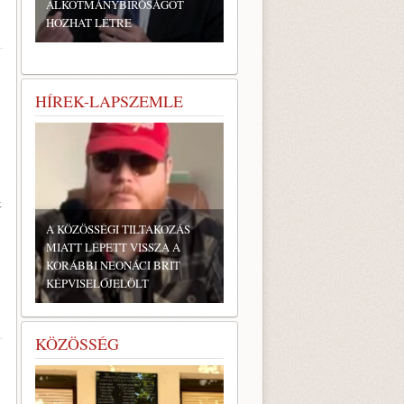
ALKOTMÁNYBÍRÓSÁGOT
HOZHAT LÉTRE
HÍREK-LAPSZEMLE
k
A KÖZÖSSÉGI TILTAKOZÁS
MIATT LÉPETT VISSZA A
KORÁBBI NEONÁCI BRIT
KÉPVISELŐJELÖLT
KÖZÖSSÉG