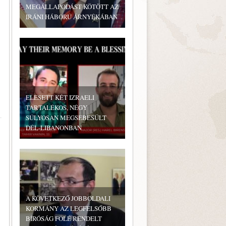
MEGÁLLAPODÁST KÖTÖTT AZ
IRÁNI HÁBORÚ ÁRNYÉKÁBAN
ELESETT KÉT IZRAELI
TARTALÉKOS, NÉGY
SÚLYOSAN MEGSEBESÜLT
DÉL-LIBANONBAN
A KÖVETKEZŐ JOBBOLDALI
KORMÁNY AZ LEGFELSŐBB
BÍRÓSÁG FÖLÉ RENDELT