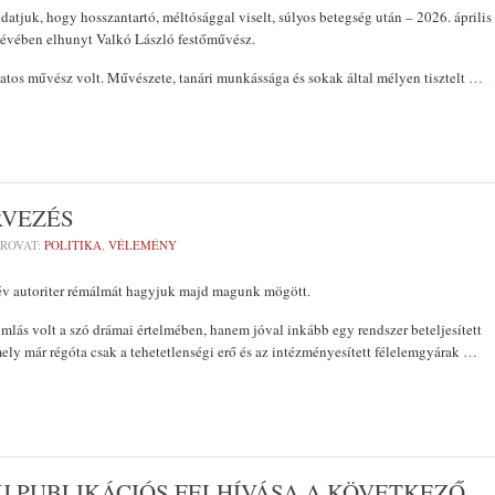
atjuk, hogy hosszantartó, méltósággal viselt, súlyos betegség után – 2026. április
 évében elhunyt Valkó László festőművész.
atos művész volt. Művészete, tanári munkássága és sokak által mélyen tisztelt
…
RVEZÉS
ROVAT:
POLITIKA
,
VÉLEMÉNY
 év autoriter rémálmát hagyjuk majd magunk mögött.
lás volt a szó drámai értelmében, hanem jóval inkább egy rendszer beteljesített
ly már régóta csak a tehetetlenségi erő és az intézményesített félelemgyárak
…
J PUBLIKÁCIÓS FELHÍVÁSA A KÖVETKEZŐ