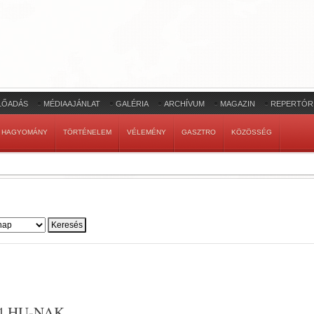
LŐADÁS
MÉDIAAJÁNLAT
GALÉRIA
ARCHÍVUM
MAGAZIN
REPERTÓR
HAGYOMÁNY
TÖRTÉNELEM
VÉLEMÉNY
GASZTRO
KÖZÖSSÉG
4.HU-NAK