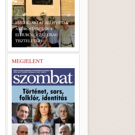
EMLÉKTÁBLÁT ÁLLÍTOTTAK
A KÖRÖSTARCSÁRÓL
ELHURCOLT ZSIDÓSÁG
TISZTELETÉRE
BONYHÁDI ZSIDÓ NAPOK
MEGJELENT