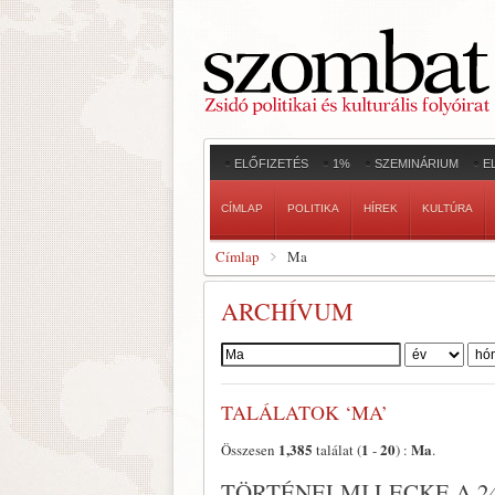
ELŐFIZETÉS
1%
SZEMINÁRIUM
E
CÍMLAP
POLITIKA
HÍREK
KULTÚRA
Címlap
Ma
ARCHÍVUM
Szerző:
TALÁLATOK ‘MA’
1,385
1
20
Ma
Összesen
találat (
-
) :
.
TÖRTÉNELMI LECKE A 2