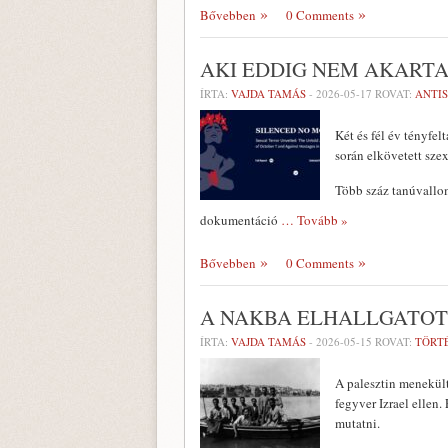
Bővebben
0 Comments
AKI EDDIG NEM AKARTA
ÍRTA:
VAJDA TAMÁS
-
2026-05-17
ROVAT:
ANTI
Két és fél év tényfe
során elkövetett szex
Több száz tanúvallom
dokumentáció
… Tovább »
Bővebben
0 Comments
A NAKBA ELHALLGATOT
ÍRTA:
VAJDA TAMÁS
-
2026-05-15
ROVAT:
TÖRT
A palesztin menekül
fegyver Izrael ellen
mutatni.