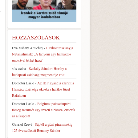
HOZZÁSZÓLÁSOK
Eva Mihály Amichay
-
Elrabolt túsz anyja
Netanjahunak: „A lányom egy hamaszos
unokával térhet haza”
sós csaba
-
Szakály Sándor: Horthy a
budapesti zsidóság megmentője volt
Domotor Laslo
-
Az IDF gyanúja szerint a
Hamász tüzérsége okozta a halálos tüzet
Rafahban
Domotor Laslo
-
Belgium: palesztinpárti
tömeg rátámadt egy izraeli turistára, eltörték
az állkapcsát
Gavriel Zeevi
-
Sáptól a gízai piramisokig –
125 éve született Benamy Sándor