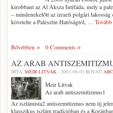
kirobbant az Al Aksza Intifáda, mely a pale
– mindenekelőtt az izraeli polgári lakosság 
követelte a Palesztin Hatóság­tól,
… Tovább
Bővebben
0 Comments
AZ ARAB ANTISZEMITIZM
ÍRTA:
MEIR LITVAK
-
2003-06-01
ROVAT:
AR
Meir Litvak
Az arab antiszemitizmus1
Az iszlámista2 antiszemitizmus nem új je­l
klasszi­kus iszlám tradícióban és a Koránb