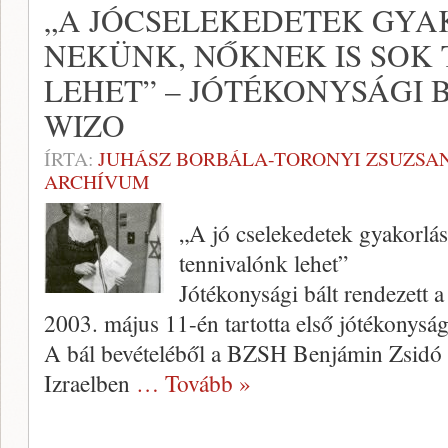
„A JÓCSELEKEDETEK GYA
NEKÜNK, NŐKNEK IS SOK
LEHET” – JÓTÉKONYSÁGI 
WIZO
ÍRTA:
JUHÁSZ BORBÁLA-TORONYI ZSUZSA
ARCHÍVUM
„A jó cselekedetek gyakorlá
tennivalónk lehet”
Jótékonysági bált rendezett
2003. május 11-én tartotta első jóté­konys
A bál bevételéből a BZSH Benjámin Zsi­dó
Izrael­ben
… Tovább »