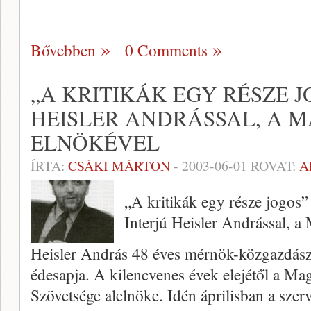
Bővebben
0 Comments
„A KRITIKÁK EGY RÉSZE J
HEISLER ANDRÁSSAL, A M
ELNÖKÉVEL
ÍRTA:
CSÁKI MÁRTON
-
2003-06-01
ROVAT:
A
„A kritikák egy része jogos”
Interjú Heisler Andrással, a 
Heisler András 48 éves mérnök-közgazdász
édesapja. A kilencvenes évek elejétől a M
Szövetsége alelnöke. Idén áprilisban a szer