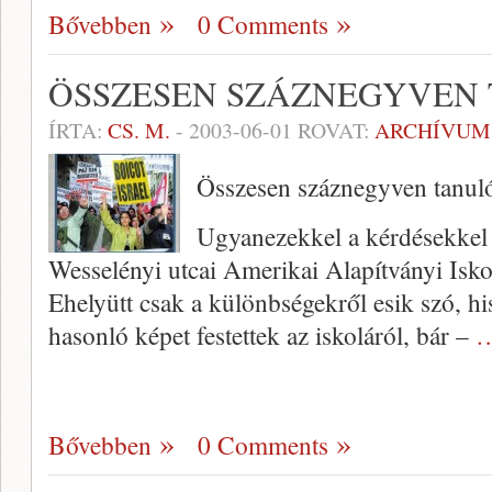
Bővebben
0 Comments
ÖSSZESEN SZÁZNEGYVEN
ÍRTA:
CS. M.
-
2003-06-01
ROVAT:
ARCHÍVUM
Összesen száznegyven tanul
Ugyanezekkel a kérdésekkel 
Wesselényi utcai Amerikai Alapítványi Iskol
Ehelyütt csak a különbsé­gekről esik szó, hi
hasonló képet festettek az is­koláról, bár –
…
Bővebben
0 Comments