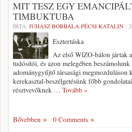
MIT TESZ EGY EMANCIPÁL
TIMBUKTUBA
ÍRTA:
JUHÁSZ BORBÁLA-PÉCSI KATALIN
-
2
Esztertáska
Az első WlZO-bálon jártak a
tudósítói, és azon mele­gében beszámolunk
adománygyűjtő társasági meg­mozduláson k
kerekasztal-beszélgetésünk főbb gondolatait
résztvevőknek
… Tovább »
Bővebben
0 Comments