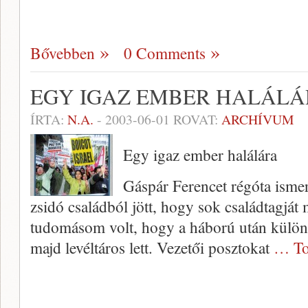
Bővebben
0 Comments
EGY IGAZ EMBER HALÁL
ÍRTA:
N.A.
-
2003-06-01
ROVAT:
ARCHÍVUM
Egy igaz ember halálára
Gáspár Ferencet régóta ismer
zsidó családból jött, hogy sok családtagját 
tudomásom volt, hogy a háború után különfél
majd levéltáros lett. Vezetői posztokat
… To