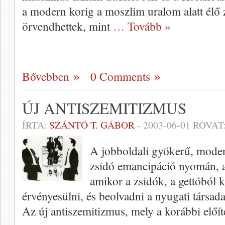
a modern ko­rig a moszlim uralom alatt élő
örvendhettek, mint
… Tovább »
Bővebben
0 Comments
ÚJ ANTISZEMITIZMUS
ÍRTA:
SZÁNTÓ T. GÁBOR
-
2003-06-01
ROVAT
A jobboldali gyökerű, modern
zsidó emancipáció nyomán, a
amikor a zsidók, a gettóból 
érvényesülni, és be­olvadni a nyugati társa
Az új antiszemitizmus, mely a koráb­bi előít