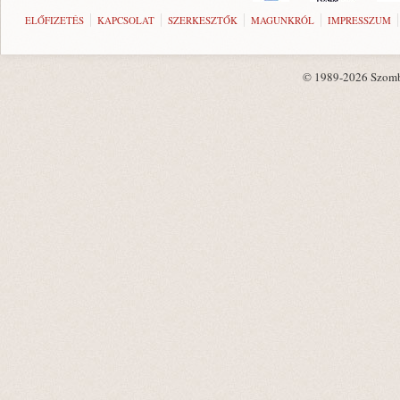
ELŐFIZETÉS
KAPCSOLAT
SZERKESZTŐK
MAGUNKRÓL
IMPRESSZUM
© 1989-2026 Szombat