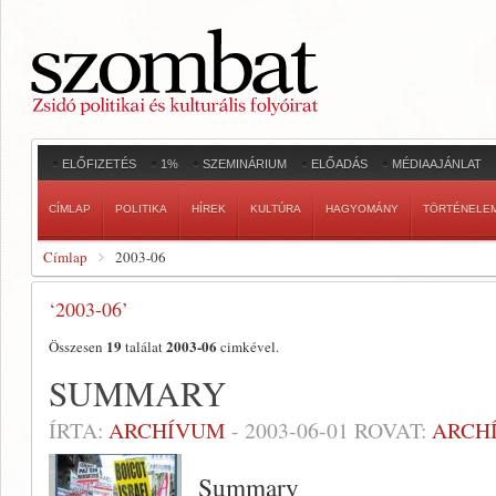
ELŐFIZETÉS
1%
SZEMINÁRIUM
ELŐADÁS
MÉDIAAJÁNLAT
CÍMLAP
POLITIKA
HÍREK
KULTÚRA
HAGYOMÁNY
TÖRTÉNELE
Címlap
2003-06
‘2003-06’
19
2003-06
Összesen
találat
cimkével.
SUMMARY
ÍRTA:
ARCHÍVUM
-
2003-06-01
ROVAT:
ARCH
Summary