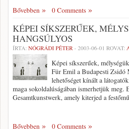
Bővebben
0 Comments
KÉPEI SÍKSZERŰEK, MÉLY
HANGSÚLYOS
ÍRTA:
NÓGRÁDI PÉTER
-
2003-06-01
ROVAT:
Képei síkszerűek, mélységü
Für Emil a Budapesti Zsidó
lehetőséget kínált a látogató
maga sokoldalúságában is­merhetjük meg. Eg
Gesamtkunstwerk, amely kiterjed a festőmű
Bővebben
0 Comments