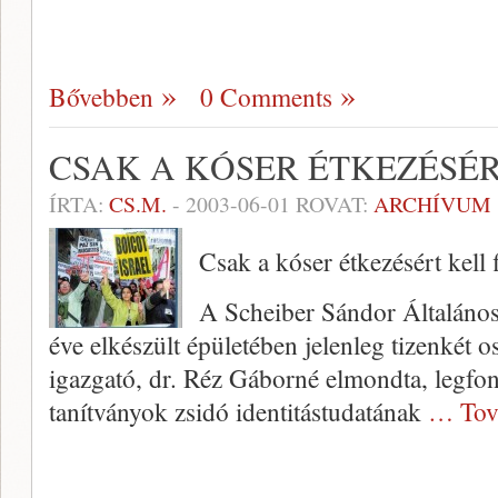
Bővebben
0 Comments
CSAK A KÓSER ÉTKEZÉSÉR
ÍRTA:
CS.M.
-
2003-06-01
ROVAT:
ARCHÍVUM
Csak a kóser étkezésért kell f
A Scheiber Sándor Általáno
éve elkészült épületében jelenleg tizenkét o
igazgató, dr. Réz Gáborné elmondta, legfo
tanítványok zsidó iden­titástudatának
… Tov