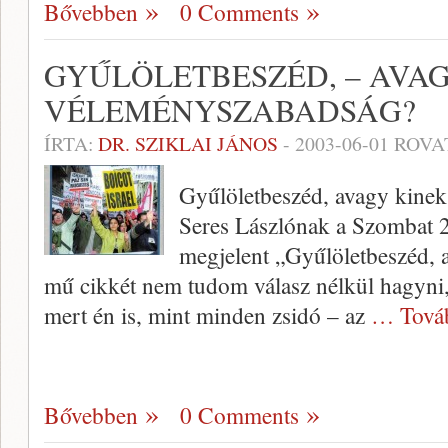
Bővebben
0 Comments
GYŰLÖLETBESZÉD, – AVAG
VÉLEMÉNYSZABADSÁG?
ÍRTA:
DR. SZIKLAI JÁNOS
-
2003-06-01
ROVA
Gyűlöletbeszéd, avagy kinek
Seres Lászlónak a Szombat 2
megjelent „Gyűlöletbeszéd, a
mű cikkét nem tudom válasz nélkül hagyni,
mert én is, mint minden zsidó – az
… Tová
Bővebben
0 Comments