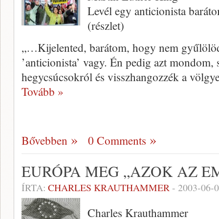
Levél egy anticionista barát
(részlet)
„…Kijelented, barátom, hogy nem gyűlölöd a
’anticionista’ vagy. Én pedig azt mon­dom, 
hegycsúcsokról és visszhangozzék a völgye
Tovább »
Bővebben
0 Comments
EURÓPA MEG „AZOK AZ E
ÍRTA:
CHARLES KRAUTHAMMER
-
2003-06-
Charles Krauthammer