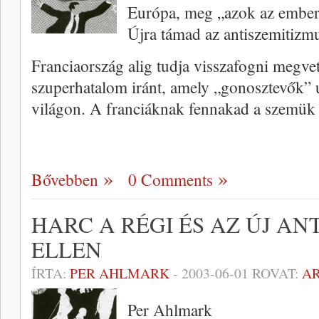
Európa, meg „azok az embe
Újra támad az antiszemitizm
Franciaország alig tudja visszafogni megve
szuperhatalom iránt, amely „gonoszte­vők” u
vilá­gon. A franciáknak fennakad a szemük
Bővebben
0 Comments
HARC A RÉGI ÉS AZ ÚJ AN
ELLEN
ÍRTA:
PER AHLMARK
-
2003-06-01
ROVAT:
A
Per Ahlmark