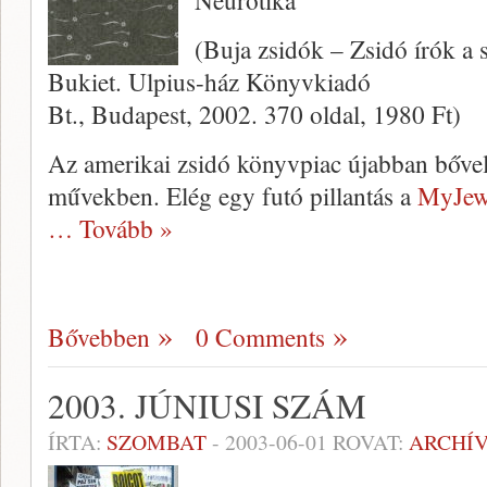
Neurotika
(Buja zsidók – Zsidó írók a s
Bukiet. Ulpius-ház Könyvkiadó
Bt., Budapest, 2002. 370 oldal, 1980 Ft)
Az amerikai zsidó könyvpiac újabban bővel­
művekben. Elég egy futó pillantás a
MyJew
… Tovább »
Bővebben
0 Comments
2003. JÚNIUSI SZÁM
ÍRTA:
SZOMBAT
-
2003-06-01
ROVAT:
ARCHÍ