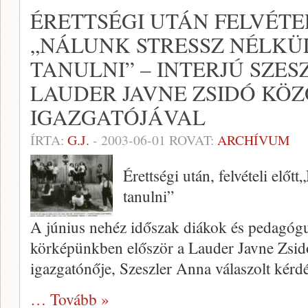
ÉRETTSÉGI UTÁN FELVÉTEL
„NÁLUNK STRESSZ NÉLKÜL
TANULNI” – INTERJÚ SZE
LAUDER JAVNE ZSIDÓ KÖZ
IGAZGATÓJÁVAL
ÍRTA:
G.J.
-
2003-06-01
ROVAT:
ARCHÍVUM
Érettségi után, felvételi előtt
tanulni”
A június nehéz időszak diákok és peda­gógu
kör­képünkben először a Lauder Javne Zsi­d
igazgatónője, Szeszler Anna válaszolt kérd
… Tovább »