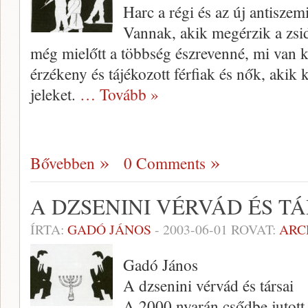
Harc a régi és az új antiszem
Vannak, akik megérzik a zsid
még mielőtt a többség észrevenné, mi van k
érzékeny és tájékozott férfiak és nők, akik 
jeleket.
… Tovább »
Bővebben
0 Comments
A DZSENINI VÉRVÁD ÉS TÁ
ÍRTA:
GADÓ JÁNOS
-
2003-06-01
ROVAT:
ARC
Gadó János
A dzsenini vérvád és társai
A 2000 nyarán csődbe jutott