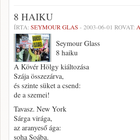
8 HAIKU
ÍRTA:
SEYMOUR GLAS
-
2003-06-01
ROVAT:
Seymour Glass
8 haiku
A Kövér Hölgy kiáltozása
Szája összezárva,
és szinte süket a csend:
de a szemei!
Tavasz. New York
Sárga virága,
az aranyeső ága:
soha Soába.