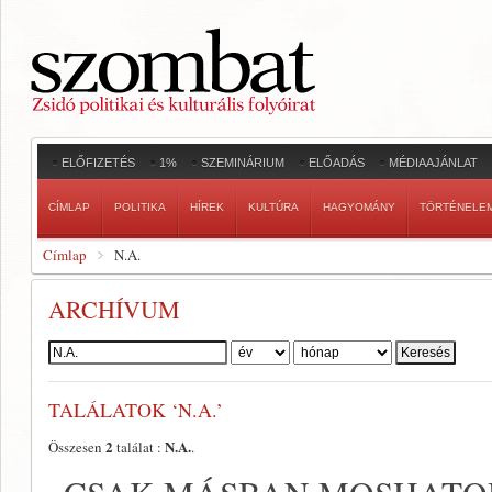
ELŐFIZETÉS
1%
SZEMINÁRIUM
ELŐADÁS
MÉDIAAJÁNLAT
CÍMLAP
POLITIKA
HÍREK
KULTÚRA
HAGYOMÁNY
TÖRTÉNELE
Címlap
N.A.
ARCHÍVUM
Szerző:
TALÁLATOK ‘N.A.’
2
N.A.
Összesen
találat :
.