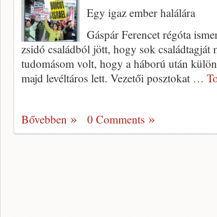
Egy igaz ember halálára
Gáspár Ferencet régóta ismer
zsidó családból jött, hogy sok családtagját 
tudomásom volt, hogy a háború után különfél
majd levéltáros lett. Vezetői posztokat
… To
Bővebben
0 Comments