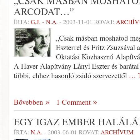
„CSAK MÁSBAN MOSHATO
ARCODAT…”
ÍRTA:
G.J. - N.A.
-
2003-11-01
ROVAT:
ARCHÍ
„Csak másban moshatod meg
Eszterrel és Fritz Zsuzsával 
Oktatási Közhasznú Alapítvá
A Haver Alapítvány Lányi Eszter és barátai
többi, ehhez hasonló zsidó szervezet­től
… T
Bővebben
1 Comment
EGY IGAZ EMBER HALÁL
ÍRTA:
N.A.
-
2003-06-01
ROVAT:
ARCHÍVUM